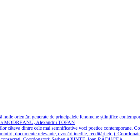
 noile orientări generate de principalele fenomene științifice contempora
Simona MODREANU, Alexandru TOFAN
titorilor câteva dintre cele mai semnificative voci poetice contempor
i (amintiri, documente relevante, evocări inedite, reeditări etc.). Co
poeți consacraţi. Coordonatori: Șerban AXINTE, Ioan RĂDUCEA