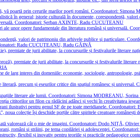
plă, vă poartă prin cerurile marilor poeți români. Coordonatori: Simon
istică în general; istorie culturală în documente, corespondență, valori 
și universală. Coordonatori: Șerban AXINTE, Radu CUCUTEANU
editări ale unor opere fundamentale din literatura română și univers
espondenţă, valori de patrimoniu din arhivele publice şi particulare.
. Coordonatori: Radu CUCUTEANU, Radu GĂINĂ
, premiate de jurii abilitate, la concursurile și festivalurile literare naţ
ză), premiate de jurii abilitate, la concursurile și festivalurile literare
ARIA
 de larg interes din domeniile: economie, sociologie, antropologie, psiho
storie literară, precum și eseurilor critice din spațiul românesc și uni
toate spațiile literare ale lumii. Coordonatori: Simona MODREANU, So
a cititorilor un filon cu rădăcini adânci și vechi în creativitatea ieșeană,
emporani ilustrativi pentru genul SF de pe toate meridianele. Coordona
”, noua colecție își deschide porțile către spiritele creatoare românești
enată valorează cât o mie de imagini. Coordonatori: Dodo NIȚĂ, Oli
porani, români şi străini, pe tema copilăriei și adolescenţei. Coordo
constructiv, flexibil și inovativ pentru teoriile și practicile pedagogi