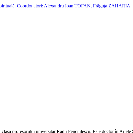
cție spirituală. Coordonatori: Alexandru Ioan TOFAN, Frăguţa ZAHARIA
.
lasa profesorului universitar Radu Penciulescu. Este doctor în Artele S