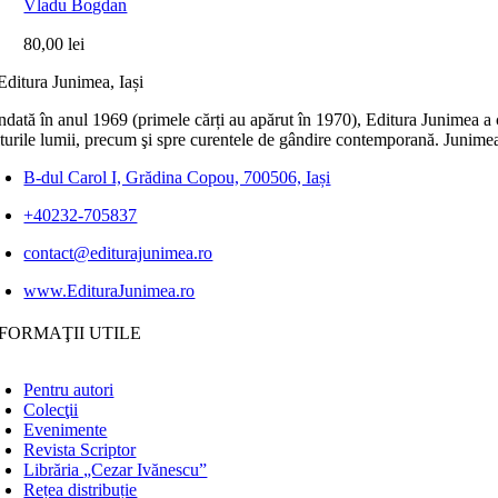
Vladu Bogdan
80,00
lei
dată în anul 1969 (primele cărți au apărut în 1970), Editura Junimea a c
lturile lumii, precum şi spre curentele de gândire contemporană. Junimea
B-dul Carol I, Grădina Copou, 700506, Iași
+40232-705837
contact@editurajunimea.ro
www.EdituraJunimea.ro
FORMAŢII UTILE
Pentru autori
Colecţii
Evenimente
Revista Scriptor
Librăria „Cezar Ivănescu”
Rețea distribuție