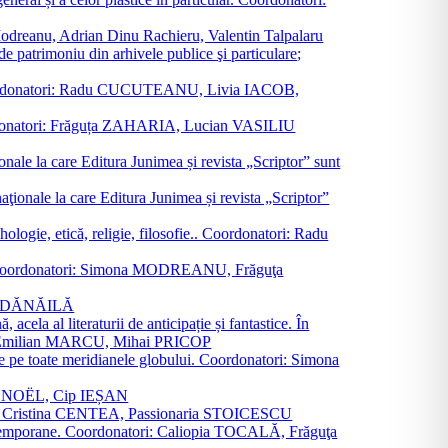
a Modreanu, Adrian Dinu Rachieru, Valentin Talpalaru
de patrimoniu din arhivele publice şi particulare;
ală. Coordonatori: Radu CUCUTEANU, Livia IACOB,
 Coordonatori: Frăguța ZAHARIA, Lucian VASILIU
ionale la care Editura Junimea și revista „Scriptor” sunt
 naţionale la care Editura Junimea și revista „Scriptor”
logie, etică, religie, filosofie.. Coordonatori: Radu
versal. Coordonatori: Simona MODREANU, Frăguţa
rina DĂNĂILĂ
 acela al literaturii de anticipație și fantastice. În
tori: Emilian MARCU, Mihai PRICOP
 de pe toate meridianele globului. Coordonatori: Simona
vier NOËL, Cip IEȘAN
natori: Cristina CENTEA, Passionaria STOICESCU
ce contemporane. Coordonatori: Caliopia TOCALĂ, Frăguţa