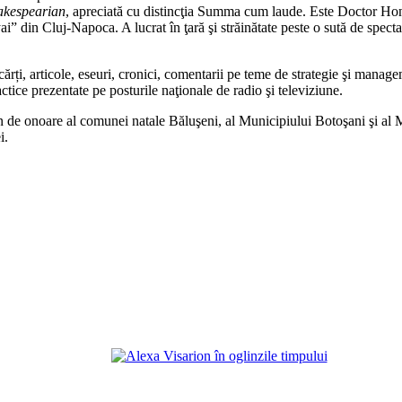
hakespearian
, apreciată cu distincţia Summa cum laude. Este Doctor Hono
 din Cluj-Napoca. A lucrat în ţară şi străinătate peste o sută de specta
cărți, articole, eseuri, cronici, comentarii pe teme de strategie şi manage
actice prezentate pe posturile naţionale de radio şi televiziune.
n de onoare al comunei natale Băluşeni, al Municipiului Botoşani şi al M
i.