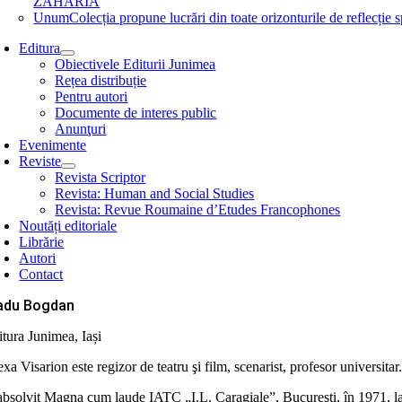
ZAHARIA
Unum
Colecția propune lucrări din toate orizonturile de refle
Editura
Obiectivele Editurii Junimea
Rețea distribuție
Pentru autori
Documente de interes public
Anunţuri
Evenimente
Reviste
Revista Scriptor
Revista: Human and Social Studies
Revista: Revue Roumaine d’Etudes Francophones
Noutăți editoriale
Librărie
Autori
Contact
adu Bogdan
itura Junimea, Iași
xa Visarion este regizor de teatru şi film, scenarist, profesor universitar
absolvit Magna cum laude IATC „I.L. Caragiale”, Bucureşti, în 1971, la c