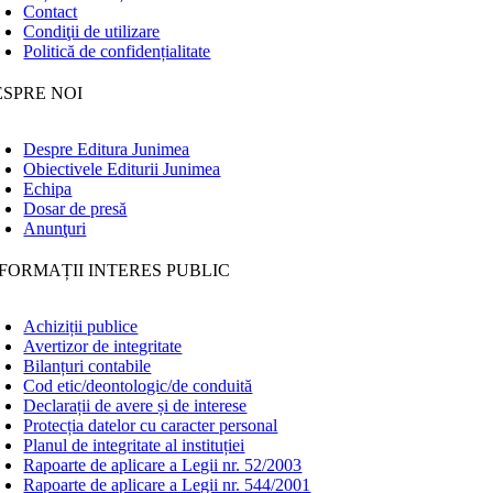
Contact
Condiţii de utilizare
Politică de confidențialitate
ESPRE NOI
Despre Editura Junimea
Obiectivele Editurii Junimea
Echipa
Dosar de presă
Anunţuri
FORMAȚII INTERES PUBLIC
Achiziții publice
Avertizor de integritate
Bilanțuri contabile
Cod etic/deontologic/de conduită
Declarații de avere și de interese
Protecția datelor cu caracter personal
Planul de integritate al instituției
Rapoarte de aplicare a Legii nr. 52/2003
Rapoarte de aplicare a Legii nr. 544/2001