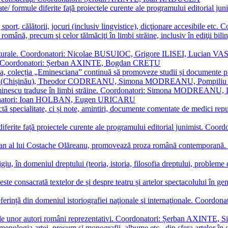
ormate/ formule diferite față proiectele curente ale programului editori
sport, călătorii, jocuri (inclusiv lingvistice), dicţionare accesibile
mba română, precum şi celor tălmăciţi în limbi străine, inclusiv în edi
i culturale. Coordonatori: Nicolae BUSUIOC, Grigore ILISEI, Lucian V
erare. Coordonatori: Șerban AXINTE, Bogdan CREŢU
ea, colecția „Eminesciana” continuă să promoveze studii și documente pri
i CIMPOI (Chișinău), Theodor CODREANU, Simona MODREANU, Pomp
 Eminescu traduse în limbi străine. Coordonatori: Simona MODREANU
oordonatori: Ioan HOLBAN, Eugen URICARU
ictă specialitate, ci și note, amintiri, documente comentate de medici 
mule diferite față proiectele curente ale programului editorial junimi
 roman al lui Costache Olăreanu, promovează proza română contempor
tigiu, în domeniul dreptului (teoria, istoria, filosofia dreptului, problem
 este consacrată textelor de și despre teatru și artelor spectacolului 
referință din domeniul istoriografiei naţionale şi internaţionale. C
tive, ale unor autori români reprezentativi. Coordonatori: Șerban AX
menologia artei, precum și monografii, albume etc., din sfera artelor în g