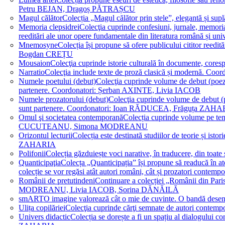
Petru BEJAN, Dragoș PĂTRAȘCU
Magul călător
Colecția „Magul călător prin stele”, elegantă și su
Memoria clepsidrei
Colecţia cuprinde confesiuni, jurnale, memorial
reeditări ale unor opere fundamentale din literatura română 
Mnemosyne
Colecția își propune să ofere publicului cititor re
Bogdan CREȚU
Mousaion
Colecţia cuprinde istorie culturală în documente, cor
Narratio
Colecţia include texte de proză clasică și modernă
Numele poetului (debut)
Colecţia cuprinde volume de debut (poezie)
partenere. Coordonatori: Șerban AXINTE, Livia IACOB
Numele prozatorului (debut)
Colecţia cuprinde volume de debut (pro
sunt partenere. Coordonatori: Ioan RĂDUCEA, Frăguța ZAH
Omul şi societatea contemporană
Colecția cuprinde volume pe teme
CUCUTEANU, Simona MODREANU
Orizontul lecturii
Colecția este destinată studiilor de teorie și i
ZAHARIA
Polifonii
Colecția găzduiește voci narative, în traducere, din 
Quanticipaţia
Colecța „Quanticipația” își propune să readucă în atenți
colecție se vor regăsi atât autori români, cât și prozatori cont
Românii de pretutindeni
Continuare a colecției „Românii din Paris
MODREANU, Livia IACOB, Sorina DĂNĂILĂ
smART
O imagine valorează cât o mie de cuvinte. O bandă des
Ulița copilăriei
Colecţia cuprinde cărţi semnate de autori contem
Univers didactic
Colecția se dorește a fi un spațiu al dialogului 