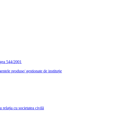
egea 544/2001
entele produse/ gestionate de instituție
relația cu societatea civilă