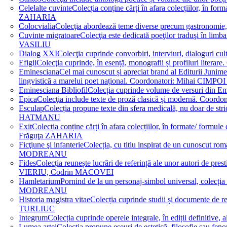
Celelalte cuvinte
Colecția conține cărți în afara colecțiilor, în f
ZAHARIA
Colocvialia
Colecţia abordează teme diverse precum gastronomie, 
Cuvinte migratoare
Colecţia este dedicată poeţilor traduşi în li
VASILIU
Dialog XXI
Colecţia cuprinde convorbiri, interviuri, dialogur
Efigii
Colecţia cuprinde, în esență, monografii și profiluri lit
Eminesciana
Cel mai cunoscut și apreciat brand al Editurii Junim
lingvistică a marelui poet național. Coordonatori: Miha
Eminesciana Bibliofil
Colecția cuprinde volume de versuri din
Epica
Colecţia include texte de proză clasică și modernă. C
Esculap
Colecția propune texte din sfera medicală, nu doar de str
HATMANU
Exit
Colecția conține cărți în afara colecțiilor, în formate/ for
Frăguţa ZAHARIA
Ficţiune şi infanterie
Colecția, cu titlu inspirat de un cunoscut
MODREANU
Fides
Colecția reunește lucrări de referință ale unor autori de pres
VIERIU, Codrin MACOVEI
Hamletarium
Pornind de la un personaj-simbol universal, colecția
MODREANU
Historia magistra vitae
Colecția cuprinde studii și documente de 
TURLIUC
Integrum
Colecția cuprinde operele integrale, în ediții defini
Lumea artei
Colecția propune eseuri de estetică, filosofie sau feno