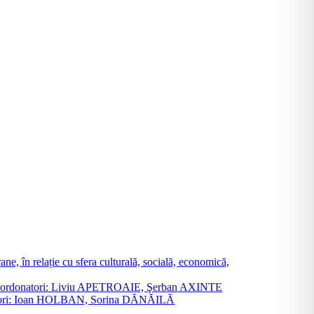
ne, în relație cu sfera culturală, socială, economică,
ane. Coordonatori: Liviu APETROAIE, Şerban AXINTE
ordonatori: Ioan HOLBAN, Sorina DĂNĂILĂ