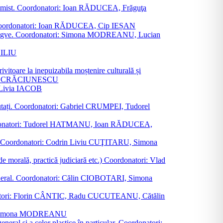
al junimist. Coordonatori: Ioan RĂDUCEA, Frăguţa
 etc. Coordonatori: Ioan RĂDUCEA, Cip IEȘAN
ţii bilingve. Coordonatori: Simona MODREANU, Lucian
ASILIU
vitoare la inepuizabila moștenire culturală și
iliu CRĂCIUNESCU
, Livia IACOB
reputați. Coordonatori: Gabriel CRUMPEI, Tudorel
st. Coordonatori: Tudorel HATMANU, Ioan RĂDUCEA,
ană. Coordonatori: Codrin Liviu CUŢITARU, Simona
e de morală, practică judiciară etc.) Coordonatori: Vlad
în general. Coordonatori: Călin CIOBOTARI, Simona
oordonatori: Florin CÂNTIC, Radu CUCUTEANU, Cătălin
INTE, Simona MODREANU
eneral și a celor plastice în particular. Coordonatori: