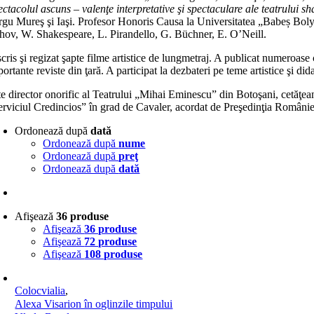
ectacolul ascuns – valenţe interpretative şi spectaculare ale teatrului s
gu Mureş şi Iaşi. Profesor Honoris Causa la Universitatea „Babeș Bolyai”
hov, W. Shakespeare, L. Pirandello, G. Büchner, E. O’Neill.
cris şi regizat şapte filme artistice de lungmetraj. A publicat numeroase 
ortante reviste din ţară. A participat la dezbateri pe teme artistice şi did
te director onorific al Teatrului „Mihai Eminescu” din Botoşani, cetăţea
erviciul Credincios” în grad de Cavaler, acordat de Preşedinţia Românie
Ordonează după
dată
Ordonează după
nume
Ordonează după
preţ
Ordonează după
dată
Afişează
36 produse
Afişează
36 produse
Afişează
72 produse
Afişează
108 produse
Colocvialia
,
Alexa Visarion în oglinzile timpului