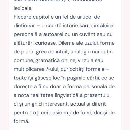
lexicale.
Fiecare capitol e un fel de articol de
dicționar – o scurtă istorie sau o întâlnire
personală a autoarei cu un cuvânt sau cu
alăturări curioase. Dileme ale uzului, forme
de plural greu de intuit, analogii mai puțin
comu­ne, gramatica online, virgula sau
multiplicarea
i
-ului, curiozități formale –
toate își găsesc loc în paginile cărții, ce se
dorește a fi nu doar o formă perso­nală de
a nota realitatea lingvistică a prezentului,
ci și un ghid inte­resant, actual și diferit
pentru toți cei pasionați de fond, dar și de
formă.