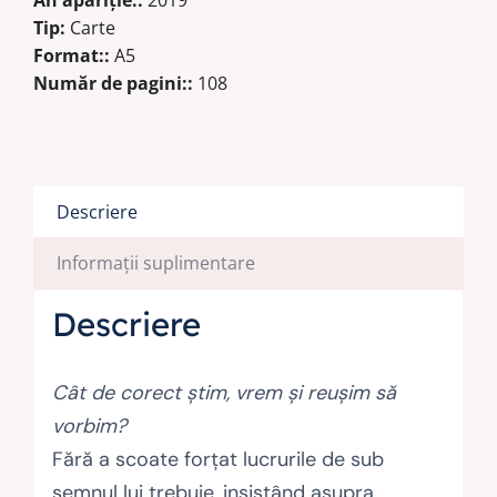
An apariţie::
2019
Tip:
Carte
Format::
A5
Număr de pagini::
108
Descriere
Informații suplimentare
Descriere
Cât de corect știm, vrem și reușim să
vorbim?
Fără a scoate forțat lucrurile de sub
semnul lui trebuie, insistând asupra