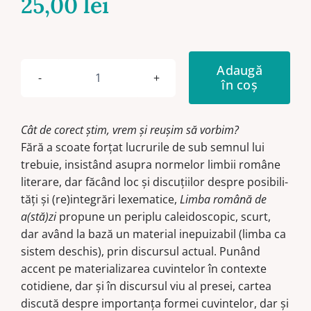
25,00
lei
Adaugă
în coș
Cantitate
Limba
română
Cât de corect știm, vrem și reușim să vorbim?
de
Fără a scoate forțat lucrurile de sub semnul lui
a(stă)zi
trebuie, insistând asupra normelor limbii române
literare, dar făcând loc și discuțiilor despre posibi­li­­
tăți și (re)integrări lexematice,
Limba română de
a(stă)zi
propune un periplu caleidoscopic, scurt,
dar având la bază un material ine­puizabil (limba ca
sistem deschis), prin discursul actual. Punând
accent pe materializarea cuvintelor în contexte
cotidiene, dar și în dis­cursul viu al presei, cartea
dis­cu­tă despre importanța formei cuvintelor, dar și