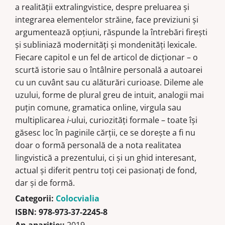
a realității extralingvistice, despre preluarea și
integrarea ele­­mente­lor străine, face previziuni și
argumentează opțiuni, răspunde la întrebări firești
și subliniază modernități și mondenități lexicale.
Fiecare capitol e un fel de articol de dicționar – o
scurtă istorie sau o întâlnire personală a autoarei
cu un cuvânt sau cu alăturări curioase. Dileme ale
uzului, forme de plural greu de intuit, analogii mai
puțin comu­ne, gramatica online, virgula sau
multiplicarea
i
-ului, curiozități formale – toate își
găsesc loc în paginile cărții, ce se dorește a fi nu
doar o formă perso­nală de a nota realitatea
lingvistică a prezentului, ci și un ghid inte­resant,
actual și diferit pentru toți cei pasionați de fond,
dar și de formă.
Categorii:
Colocvialia
ISBN:
978-973-37-2245-8