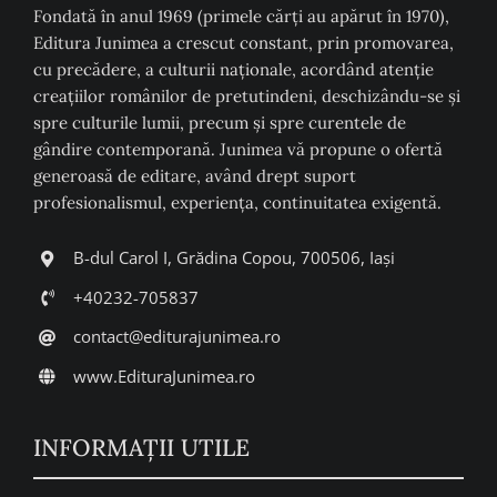
Fondată în anul 1969 (primele cărți au apărut în 1970),
Editura Junimea a crescut constant, prin promovarea,
cu precădere, a culturii naţionale, acordând atenţie
creaţiilor românilor de pretutindeni, deschizându-se şi
spre culturile lumii, precum şi spre curentele de
gândire contemporană. Junimea vă propune o ofertă
generoasă de editare, având drept suport
profesionalismul, experiența, continuitatea exigentă.
B-dul Carol I, Grădina Copou, 700506, Iași
+40232-705837
contact@editurajunimea.ro
www.EdituraJunimea.ro
INFORMAŢII UTILE