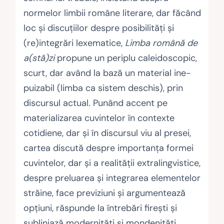
normelor limbii române literare, dar făcând
loc și discuțiilor despre posibi­li­­tăți și
(re)integrări lexematice,
Limba română de
a(stă)zi
propune un periplu caleidoscopic,
scurt, dar având la bază un material ine­
puizabil (limba ca sistem deschis), prin
discursul actual. Punând accent pe
materializarea cuvintelor în contexte
cotidiene, dar și în dis­cursul viu al presei,
cartea dis­cu­tă despre importanța formei
cuvintelor, dar și a realității extralingvistice,
despre preluarea și integrarea ele­­mente­lor
străine, face previziuni și argumentează
opțiuni, răspunde la întrebări firești și
subliniază modernități și mondenități