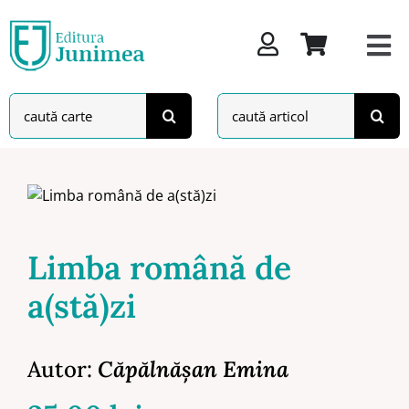
Skip
to
content
Search
Search
for:
for:
Limba română de
a(stă)zi
Autor:
Căpălnăşan Emina