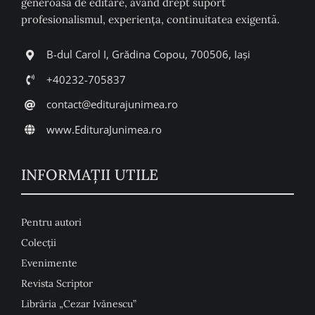
generoasă de editare, având drept suport
profesionalismul, experiența, continuitatea exigentă.
B-dul Carol I, Grădina Copou, 700506, Iași
+40232-705837
contact@editurajunimea.ro
www.EdituraJunimea.ro
INFORMAŢII UTILE
Pentru autori
Colecţii
Evenimente
Revista Scriptor
Librăria „Cezar Ivănescu”