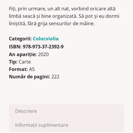
Fiţi, prin urmare, un alt nat, vorbind oricare altă
limbă seacă şi bine organizată. Să pot şi eu dormi
liniştită, fără grija sensurilor de mâine.
Categorii:
Colocvialia
ISBN:
978-973-37-2392-9
An apariţie:
2020
Tip:
Carte
Format:
A5
Număr de pagini:
222
Descriere
Informații suplimentare