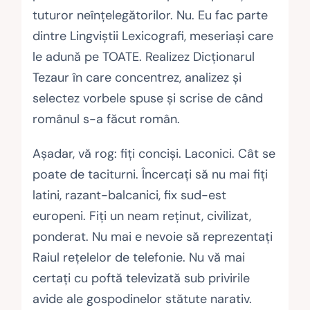
tuturor neînţelegătorilor. Nu. Eu fac parte
dintre Lingviștii Lexicografi, meseriaşi care
le adună pe TOATE. Realizez Dicţionarul
Tezaur în care concentrez, analizez şi
selectez vorbele spuse şi scrise de când
românul s-a făcut român.
Așadar, vă rog: fiţi concişi. Laconici. Cât se
poate de taciturni. Încercaţi să nu mai fiţi
latini, razant-balcanici, fix sud-est
europeni. Fiţi un neam reţinut, civilizat,
ponderat. Nu mai e nevoie să reprezentaţi
Raiul reţelelor de telefonie. Nu vă mai
certaţi cu poftă televizată sub privirile
avide ale gospodinelor stătute narativ.