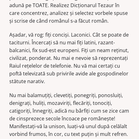
adună pe TOATE. Realizez Dicţionarul Tezaur în
care concentrez, analizez şi selectez vorbele spuse
şi scrise de când românul s-a făcut român.
Așadar, vă rog: fiţi concişi. Laconici. Cât se poate de
taciturni. Încercaţi să nu mai fiţi latini, razant-
balcanici, fix sud-est europeni. Fiţi un neam reţinut,
civilizat, ponderat. Nu mai e nevoie să reprezentaţi
Raiul reţelelor de telefonie. Nu vă mai certaţi cu
poftă televizată sub privirile avide ale gospodinelor
stătute narativ.
Nu mai balamuţiţi, clevetiţi, ponegriţi, ponosluiţi,
denigraţi, huliţi, mo­za­viriţi, flecăriţi, tonociţi,
catigoriţi, înnegriţi, adică nu bârfiţi cum se zice cam
de cinsprezece secole încoace pe româneşte!
Manifestaţi-vă la uni­son, luaţi-vă unul după celălalt
vorbind frumos, în cor, cu text puţin şi mult refren.