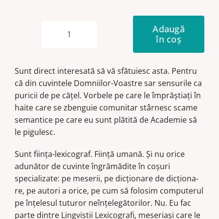
Adaugă
în coș
Cantitate
Cuvinte
trans-
Sunt direct interesată să vă sfătuiesc asta. Pentru
lucide
că din cuvintele Domniilor-Voastre sar sensurile ca
puricii de pe căţel. Vorbele pe care le împrăştiaţi în
haite care se zbenguie comunitar stârnesc scame
seman­tice pe care eu sunt plătită de Academie să
le pigulesc.
Sunt fiinţa-lexicograf. Fiinţă umană. Şi nu orice
adunător de cuvinte îngră­mădite în coşuri
specializate: pe meserii, pe dicţionare de dicţio­na­
re, pe autori a orice, pe cum să folosim computerul
pe înţelesul tuturor neînţelegătorilor. Nu. Eu fac
parte dintre Lingviștii Lexicografi, meseriaşi care le