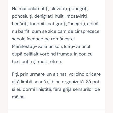
Nu mai balamuţiţi, clevetiţi, ponegriţi,
ponosluiţi, denigraţi, huliţi, mo­za­viriţi,
flecăriţi, tonociţi, catigoriţi, înnegriţi, adică
nu bârfiţi cum se zice cam de cinsprezece
secole încoace pe româneşte!
Manifestaţi-vă la uni­son, luaţi-vă unul
după celălalt vorbind frumos, în cor, cu
text puţin şi mult refren.
Fiţi, prin urmare, un alt nat, vorbind oricare
altă limbă seacă şi bine organizată. Să pot
şi eu dormi liniştită, fără grija sensurilor de
mâine.