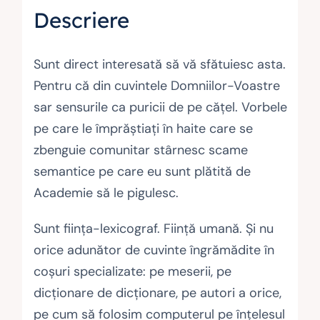
Descriere
Sunt direct interesată să vă sfătuiesc asta.
Pentru că din cuvintele Domniilor-Voastre
sar sensurile ca puricii de pe căţel. Vorbele
pe care le împrăştiaţi în haite care se
zbenguie comunitar stârnesc scame
seman­tice pe care eu sunt plătită de
Academie să le pigulesc.
Sunt fiinţa-lexicograf. Fiinţă umană. Şi nu
orice adunător de cuvinte îngră­mădite în
coşuri specializate: pe meserii, pe
dicţionare de dicţio­na­re, pe autori a orice,
pe cum să folosim computerul pe înţelesul