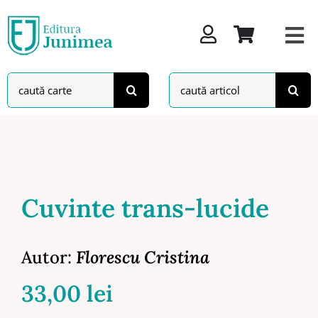
Skip
to
content
Search
Search
for:
for:
Cuvinte trans-lucide
Autor:
Florescu Cristina
33,00
lei