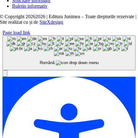
Solicitare informații
Buletin informativ
© Copyright
20262026 | Editura Junimea – Toate drepturile rezervate |
Site realizat cu
și
de
SiteXdesign
Page load link
Română