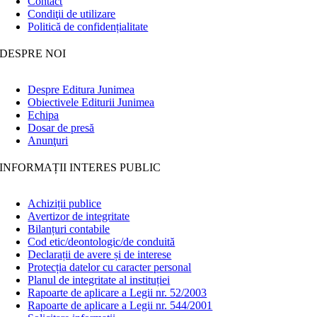
Contact
Condiţii de utilizare
Politică de confidențialitate
DESPRE NOI
Despre Editura Junimea
Obiectivele Editurii Junimea
Echipa
Dosar de presă
Anunţuri
INFORMAȚII INTERES PUBLIC
Achiziții publice
Avertizor de integritate
Bilanțuri contabile
Cod etic/deontologic/de conduită
Declarații de avere și de interese
Protecția datelor cu caracter personal
Planul de integritate al instituției
Rapoarte de aplicare a Legii nr. 52/2003
Rapoarte de aplicare a Legii nr. 544/2001