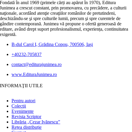
Fondată în anul 1969 (primele cărți au apărut în 1970), Editura
Junimea a crescut constant, prin promovarea, cu precădere, a culturii
naţionale, acordând atenţie creaţiilor românilor de pretutindeni,
deschizându-se şi spre culturile lumii, precum şi spre curentele de
gândire contemporană. Junimea vă propune o ofertă generoasă de
editare, având drept suport profesionalismul, experiența, continuitatea
exigentă.
B-dul Carol I, Grădina Copou, 700506, Iași
+40232-705837
contact@editurajunimea.ro
www.EdituraJunimea.ro
INFORMAŢII UTILE
Pentru autori
Colecţii
Evenimente
Revista Scriptor
Librăria „Cezar Ivănescu”
Rețea distribuție