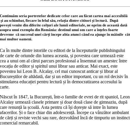
Continuăm seria portretelor dedicate celor care au făcut cartea mai accesibilă
și au schimbat, fiecare în felul său, relația dintre cititori și lectură. După
povești venite din diferite colțuri ale lumii editoriale, ne oprim de această dată
asupra unui exemplu din România: destinul unui om care a înțeles foarte
devreme că succesul unei cărți începe abia atunci când ea ajunge în mâinile câ
mai multor oameni.
Ca în multe dintre istoriile cu editori de la începuturile publishingului
de carte de oriunde din lumea aceasta, și povestea care urmează este
cea a unui om al cărui parcurs profesional a însemnat un amestec între
vocația de editor și spiritul unui librar sau anticar. Mai exact, este
povestea lui Leon B. Alcalay, cel mai cunoscut anticar și librar al
Bucureștilor de altădată, dar și un editor important, cu un rol decisiv în
stimularea educației pentru lectură și în democratizarea accesului la
carte.
Născut în 1847, la București, într-o familie de evrei de rit spaniol, Leon
Alcalay urmează clasele primare și doar două clase de gimnaziu, după
care renunță la școală. Asta pentru că își dorește să intre în lumea
afacerilor. Și o face chiar din adolescență. Începe ca vânzător ambulant
de cărți și reviste vechi sau rare, dezvoltând încă de timpuriu un instinct
comercial remarcabil.