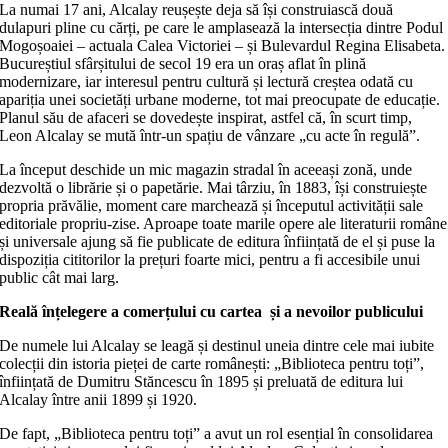
La numai 17 ani, Alcalay reușește deja să își construiască două
dulapuri pline cu cărți, pe care le amplasează la intersecția dintre Podul
Mogoșoaiei – actuala Calea Victoriei – și Bulevardul Regina Elisabeta.
Bucureștiul sfârșitului de secol 19 era un oraș aflat în plină
modernizare, iar interesul pentru cultură și lectură creștea odată cu
apariția unei societăți urbane moderne, tot mai preocupate de educație.
Planul său de afaceri se dovedește inspirat, astfel că, în scurt timp,
Leon Alcalay se mută într-un spațiu de vânzare „cu acte în regulă”.
La început deschide un mic magazin stradal în aceeași zonă, unde
dezvoltă o librărie și o papetărie. Mai târziu, în 1883, își construiește
propria prăvălie, moment care marchează și începutul activității sale
editoriale propriu-zise. Aproape toate marile opere ale literaturii române
și universale ajung să fie publicate de editura înființată de el și puse la
dispoziția cititorilor la prețuri foarte mici, pentru a fi accesibile unui
public cât mai larg.
Reală înțelegere a comerțului cu cartea și a nevoilor publicului
De numele lui Alcalay se leagă și destinul uneia dintre cele mai iubite
colecții din istoria pieței de carte românești: „Biblioteca pentru toți”,
înființată de Dumitru Stăncescu în 1895 și preluată de editura lui
Alcalay între anii 1899 și 1920.
De fapt, „Biblioteca pentru toți” a avut un rol esențial în consolidarea