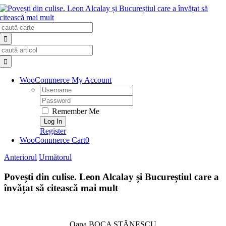
Skip
to
Search
content
for:
Search
for:
WooCommerce My Account
Username:
Password:
Remember Me
Register
WooCommerce Cart
0
Anteriorul
Următorul
Povești din culise. Leon Alcalay și Bucureștiul care a
învățat să citească mai mult
Oana BOCA STĂNESCU