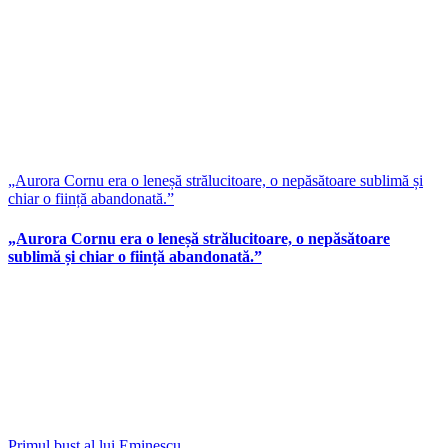
„Aurora Cornu era o leneșă strălucitoare, o nepăsătoare sublimă și
chiar o ființă abandonată.”
„Aurora Cornu era o leneșă strălucitoare, o nepăsătoare
sublimă și chiar o ființă abandonată.”
Primul bust al lui Eminescu