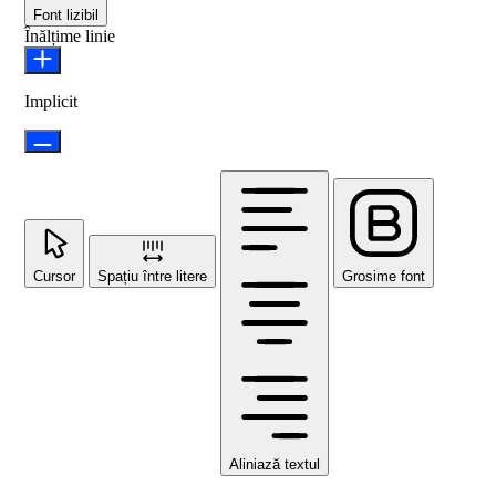
Font lizibil
Înălțime linie
Implicit
Cursor
Spațiu între litere
Grosime font
Aliniază textul