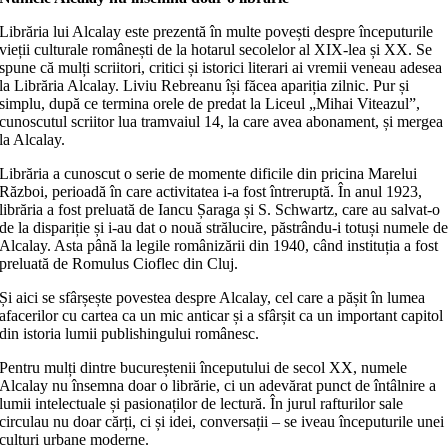
Librăria lui Alcalay este prezentă în multe povești despre începuturile
vieții culturale românești de la hotarul secolelor al XIX-lea și XX. Se
spune că mulți scriitori, critici și istorici literari ai vremii veneau adesea
la Librăria Alcalay. Liviu Rebreanu își făcea apariția zilnic. Pur și
simplu, după ce termina orele de predat la Liceul „Mihai Viteazul”,
cunoscutul scriitor lua tramvaiul 14, la care avea abonament, și mergea
la Alcalay.
Librăria a cunoscut o serie de momente dificile din pricina Marelui
Război, perioadă în care activitatea i-a fost întreruptă. În anul 1923,
librăria a fost preluată de Iancu Șaraga și S. Schwartz, care au salvat-o
de la dispariție și i-au dat o nouă strălucire, păstrându-i totuși numele d
Alcalay. Asta până la legile românizării din 1940, când instituția a fost
preluată de Romulus Cioflec din Cluj.
Și aici se sfârșește povestea despre Alcalay, cel care a pășit în lumea
afacerilor cu cartea ca un mic anticar și a sfârșit ca un important capitol
din istoria lumii publishingului românesc.
Pentru mulți dintre bucureștenii începutului de secol XX, numele
Alcalay nu însemna doar o librărie, ci un adevărat punct de întâlnire a
lumii intelectuale și pasionaților de lectură. În jurul rafturilor sale
circulau nu doar cărți, ci și idei, conversații – se iveau începuturile unei
culturi urbane moderne.