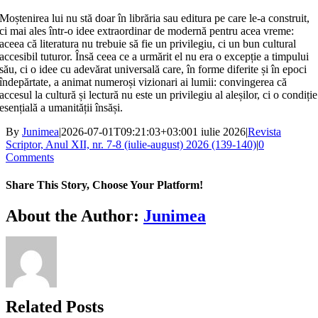
Moștenirea lui nu stă doar în librăria sau editura pe care le-a construit,
ci mai ales într-o idee extraordinar de modernă pentru acea vreme:
aceea că literatura nu trebuie să fie un privilegiu, ci un bun cultural
accesibil tuturor. Însă ceea ce a urmărit el nu era o excepție a timpului
său, ci o idee cu adevărat universală care, în forme diferite și în epoci
îndepărtate, a animat numeroși vizionari ai lumii: convingerea că
accesul la cultură și lectură nu este un privilegiu al aleșilor, ci o condiție
esențială a umanității însăși.
By
Junimea
|
2026-07-01T09:21:03+03:00
1 iulie 2026
|
Revista
Scriptor, Anul XII, nr. 7-8 (iulie-august) 2026 (139-140)
|
0
Comments
Share This Story, Choose Your Platform!
Facebook
X
Bluesky
Reddit
LinkedIn
WhatsApp
Telegram
Tumblr
Xing
Email
Copy
About the Author:
Junimea
Link
Related Posts