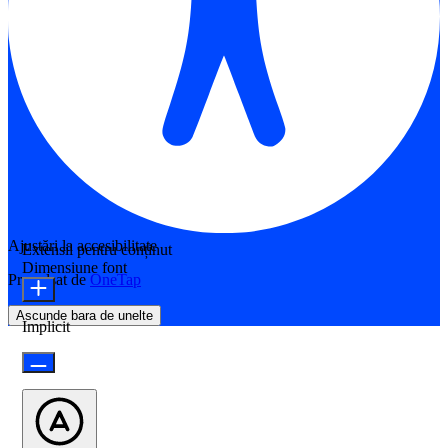
Ajustări la accesibilitate
Extensii pentru conținut
Dimensiune font
Propulsat de
OneTap
Ascunde bara de unelte
Implicit