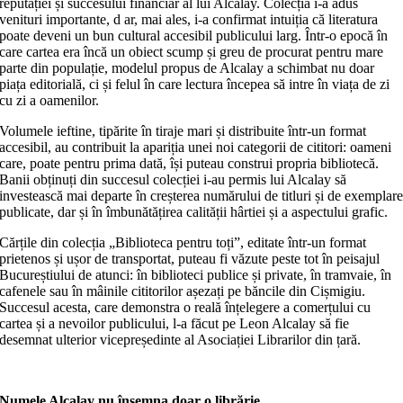
reputației și succesului financiar al lui Alcalay. Colecția i-a adus
venituri importante, d ar, mai ales, i-a confirmat intuiția că literatura
poate deveni un bun cultural accesibil publicului larg. Într-o epocă în
care cartea era încă un obiect scump și greu de procurat pentru mare
parte din populație, modelul propus de Alcalay a schimbat nu doar
piața editorială, ci și felul în care lectura începea să intre în viața de zi
cu zi a oamenilor.
Volumele ieftine, tipărite în tiraje mari și distribuite într-un format
accesibil, au contribuit la apariția unei noi categorii de cititori: oameni
care, poate pentru prima dată, își puteau construi propria bibliotecă.
Banii obținuți din succesul colecției i-au permis lui Alcalay să
investească mai departe în creșterea numărului de titluri și de exemplar
publicate, dar și în îmbunătățirea calității hârtiei și a aspectului grafic.
Cărțile din colecția „Biblioteca pentru toți”, editate într-un format
prietenos și ușor de transportat, puteau fi văzute peste tot în peisajul
Bucureștiului de atunci: în biblioteci publice și private, în tramvaie, în
cafenele sau în mâinile cititorilor așezați pe băncile din Cișmigiu.
Succesul acesta, care demonstra o reală înțelegere a comerțului cu
cartea și a nevoilor publicului, l-a făcut pe Leon Alcalay să fie
desemnat ulterior vicepreședinte al Asociației Librarilor din țară.
Numele Alcalay nu însemna doar o librărie