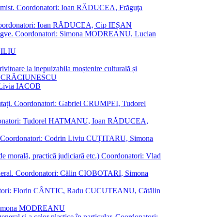
al junimist. Coordonatori: Ioan RĂDUCEA, Frăguţa
 etc. Coordonatori: Ioan RĂDUCEA, Cip IEȘAN
ţii bilingve. Coordonatori: Simona MODREANU, Lucian
ASILIU
vitoare la inepuizabila moștenire culturală și
iliu CRĂCIUNESCU
, Livia IACOB
reputați. Coordonatori: Gabriel CRUMPEI, Tudorel
st. Coordonatori: Tudorel HATMANU, Ioan RĂDUCEA,
ană. Coordonatori: Codrin Liviu CUŢITARU, Simona
e de morală, practică judiciară etc.) Coordonatori: Vlad
în general. Coordonatori: Călin CIOBOTARI, Simona
oordonatori: Florin CÂNTIC, Radu CUCUTEANU, Cătălin
INTE, Simona MODREANU
eneral și a celor plastice în particular. Coordonatori: