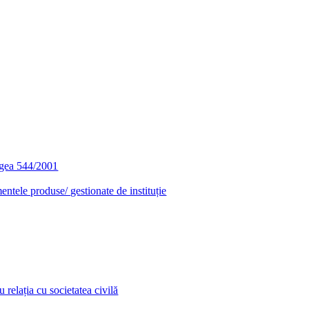
egea 544/2001
entele produse/ gestionate de instituție
relația cu societatea civilă