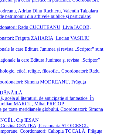
a Modreanu, Adrian Dinu Rachieru, Valentin Talpalaru
de patrimoniu din arhivele publice şi particulare;
ală. Coordonatori: Radu CUCUTEANU, Livia IACOB,
 Coordonatori: Frăguța ZAHARIA, Lucian VASILIU
ionale la care Editura Junimea și revista „Scriptor” sunt
 naţionale la care Editura Junimea și revista „Scriptor”
logie, etică, religie, filosofie.. Coordonatori: Radu
versal. Coordonatori: Simona MODREANU, Frăguţa
rina DĂNĂILĂ
 acela al literaturii de anticipație și fantastice. În
tori: Emilian MARCU, Mihai PRICOP
 de pe toate meridianele globului. Coordonatori: Simona
vier NOËL, Cip IEȘAN
natori: Cristina CENTEA, Passionaria STOICESCU
ce contemporane. Coordonatori: Caliopia TOCALĂ, Frăguţa