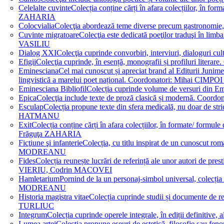
Celelalte cuvinte
Colecția conține cărți în afara colecțiilor, în f
ZAHARIA
Colocvialia
Colecţia abordează teme diverse precum gastronomie, 
Cuvinte migratoare
Colecţia este dedicată poeţilor traduşi în li
VASILIU
Dialog XXI
Colecţia cuprinde convorbiri, interviuri, dialogur
Efigii
Colecţia cuprinde, în esență, monografii și profiluri lit
Eminesciana
Cel mai cunoscut și apreciat brand al Editurii Junim
lingvistică a marelui poet național. Coordonatori: Miha
Eminesciana Bibliofil
Colecția cuprinde volume de versuri din
Epica
Colecţia include texte de proză clasică și modernă. C
Esculap
Colecția propune texte din sfera medicală, nu doar de str
HATMANU
Exit
Colecția conține cărți în afara colecțiilor, în formate/ for
Frăguţa ZAHARIA
Ficţiune şi infanterie
Colecția, cu titlu inspirat de un cunoscut
MODREANU
Fides
Colecția reunește lucrări de referință ale unor autori de pres
VIERIU, Codrin MACOVEI
Hamletarium
Pornind de la un personaj-simbol universal, colecția
MODREANU
Historia magistra vitae
Colecția cuprinde studii și documente de 
TURLIUC
Integrum
Colecția cuprinde operele integrale, în ediții defini
Lumea artei
Colecția propune eseuri de estetică, filosofie sau feno