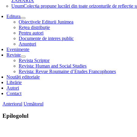
ZAHARIA
Unum
Colecția propune lucrări din toate orizonturile de refle
Editura
Obiectivele Editurii Junimea
Rețea distribuție
Pentru autori
Documente de interes public
Anunţuri
Evenimente
Reviste
Revista Scriptor
Revista: Human and Social Studies
Revista: Revue Roumaine d’Etudes Francophones
Noutăți editoriale
Librărie
Autori
Contact
Anteriorul
Următorul
Epilogolul