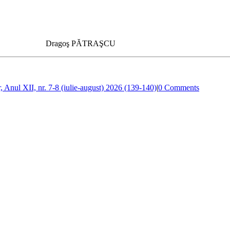
Dragoş PĂTRAŞCU
r, Anul XII, nr. 7-8 (iulie-august) 2026 (139-140)
|
0 Comments