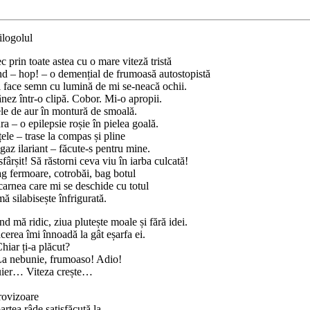
ilogolul
c prin toate astea cu o mare viteză tristă
nd – hop! – o demențial de frumoasă autostopistă
i face semn cu lumină de mi se-neacă ochii.
nez într-o clipă. Cobor. Mi-o apropii.
ele de aur în montură de smoală.
a – o epilepsie roșie în pielea goală.
ele – trase la compas și pline
gaz ilariant – făcute-s pentru mine.
sfârșit! Să răstorni ceva viu în iarba culcată!
ag fermoare, cotrobăi, bag botul
carnea care mi se deschide cu totul
mă silabisește înfrigurată.
d mă ridic, ziua plutește moale și fără idei.
cerea îmi înnoadă la gât eșarfa ei.
hiar ți-a plăcut?
La nebunie, frumoaso! Adio!
uier… Viteza crește…
trovizoare
rtea râde satisfăcută la