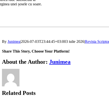
rginea unei șosele cu soare.
By
Junimea
|
2026-07-03T23:44:45+03:00
3 iulie 2026
|
Revista Scripto
Share This Story, Choose Your Platform!
Facebook
X
Bluesky
Reddit
LinkedIn
WhatsApp
Telegram
Tumblr
Xing
Email
Copy
About the Author:
Junimea
Link
Related Posts