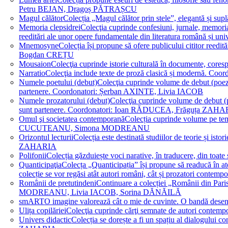
Petru BEJAN, Dragoș PĂTRAȘCU
Magul călător
Colecția „Magul călător prin stele”, elegantă și su
Memoria clepsidrei
Colecţia cuprinde confesiuni, jurnale, memorial
reeditări ale unor opere fundamentale din literatura română 
Mnemosyne
Colecția își propune să ofere publicului cititor re
Bogdan CREȚU
Mousaion
Colecţia cuprinde istorie culturală în documente, cor
Narratio
Colecţia include texte de proză clasică și modernă
Numele poetului (debut)
Colecţia cuprinde volume de debut (poezie)
partenere. Coordonatori: Șerban AXINTE, Livia IACOB
Numele prozatorului (debut)
Colecţia cuprinde volume de debut (pro
sunt partenere. Coordonatori: Ioan RĂDUCEA, Frăguța ZAH
Omul şi societatea contemporană
Colecția cuprinde volume pe teme
CUCUTEANU, Simona MODREANU
Orizontul lecturii
Colecția este destinată studiilor de teorie și i
ZAHARIA
Polifonii
Colecția găzduiește voci narative, în traducere, din 
Quanticipaţia
Colecța „Quanticipația” își propune să readucă în atenți
colecție se vor regăsi atât autori români, cât și prozatori cont
Românii de pretutindeni
Continuare a colecției „Românii din Paris
MODREANU, Livia IACOB, Sorina DĂNĂILĂ
smART
O imagine valorează cât o mie de cuvinte. O bandă des
Ulița copilăriei
Colecţia cuprinde cărţi semnate de autori contem
Univers didactic
Colecția se dorește a fi un spațiu al dialogului 