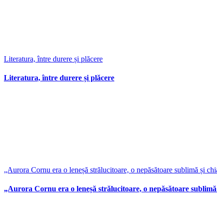
Literatura, între durere și plăcere
Literatura, între durere și plăcere
„Aurora Cornu era o leneșă strălucitoare, o nepăsătoare sublimă și chi
„Aurora Cornu era o leneșă strălucitoare, o nepăsătoare sublimă 