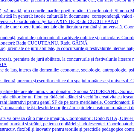
plă, vă poartă prin cerurile marilor poeți români. Coordonatori: Simon
istică în general; istorie culturală în documente, corespondență, valori 
și universală. Coordonatori: Șerban AXINTE, Radu CUCUTEANU
editări ale unor opere fundamentale din literatura română și univers
espondenţă, valori de patrimoniu din arhivele publice şi particulare.
. Coordonatori: Radu CUCUTEANU, Radu GĂINĂ
, premiate de jurii abilitate, la concursurile și festivalurile literare naţ
ză), premiate de jurii abilitate, la concursurile și festivalurile literare
ARIA
 de larg interes din domeniile: economie, sociologie, antropologie, psiho
storie literară, precum și eseurilor critice din spațiul românesc și uni
toate spațiile literare ale lumii. Coordonatori: Simona MODREANU, So
a cititorilor un filon cu rădăcini adânci și vechi în creativitatea ieșeană,
emporani ilustrativi pentru genul SF de pe toate meridianele. Coordona
”, noua colecție își deschide porțile către spiritele creatoare românești
enată valorează cât o mie de imagini. Coordonatori: Dodo NIȚĂ, Oli
porani, români şi străini, pe tema copilăriei și adolescenţei. Coordo
constructiv, flexibil și inovativ pentru teoriile și practicile pedagogi