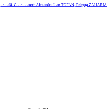
cție spirituală. Coordonatori: Alexandru Ioan TOFAN, Frăguţa ZAHARIA