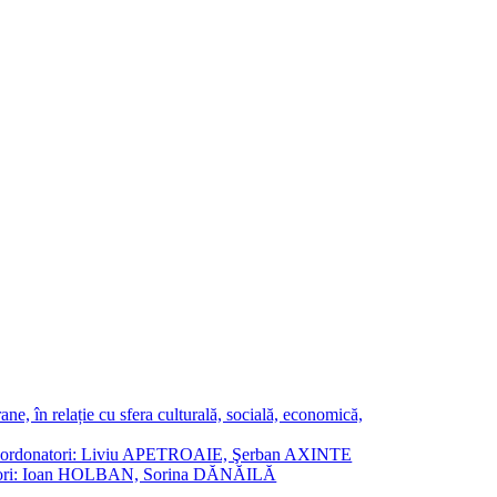
ne, în relație cu sfera culturală, socială, economică,
ane. Coordonatori: Liviu APETROAIE, Şerban AXINTE
ordonatori: Ioan HOLBAN, Sorina DĂNĂILĂ