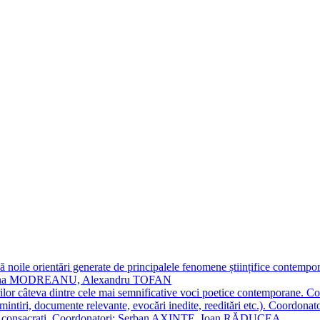
 noile orientări generate de principalele fenomene științifice contempora
Simona MODREANU, Alexandru TOFAN
titorilor câteva dintre cele mai semnificative voci poetice contempor
i (amintiri, documente relevante, evocări inedite, reeditări etc.). Co
poeți consacraţi. Coordonatori: Șerban AXINTE, Ioan RĂDUCEA