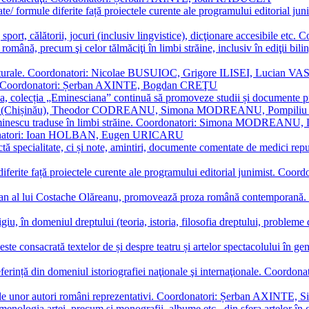
ormate/ formule diferite față proiectele curente ale programului editori
sport, călătorii, jocuri (inclusiv lingvistice), dicţionare accesibile
mba română, precum şi celor tălmăciţi în limbi străine, inclusiv în edi
i culturale. Coordonatori: Nicolae BUSUIOC, Grigore ILISEI, Lucian V
erare. Coordonatori: Șerban AXINTE, Bogdan CREŢU
ea, colecția „Eminesciana” continuă să promoveze studii și documente pri
i CIMPOI (Chișinău), Theodor CODREANU, Simona MODREANU, Pomp
 Eminescu traduse în limbi străine. Coordonatori: Simona MODREANU
oordonatori: Ioan HOLBAN, Eugen URICARU
ictă specialitate, ci și note, amintiri, documente comentate de medici 
mule diferite față proiectele curente ale programului editorial junimi
 roman al lui Costache Olăreanu, promovează proza română contempor
tigiu, în domeniul dreptului (teoria, istoria, filosofia dreptului, problem
 este consacrată textelor de și despre teatru și artelor spectacolului 
referință din domeniul istoriografiei naţionale şi internaţionale. C
tive, ale unor autori români reprezentativi. Coordonatori: Șerban AX
menologia artei, precum și monografii, albume etc., din sfera artelor în g