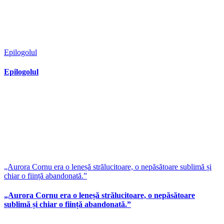
Epilogolul
Epilogolul
„Aurora Cornu era o leneșă strălucitoare, o nepăsătoare sublimă și
chiar o ființă abandonată.”
„Aurora Cornu era o leneșă strălucitoare, o nepăsătoare
sublimă și chiar o ființă abandonată.”