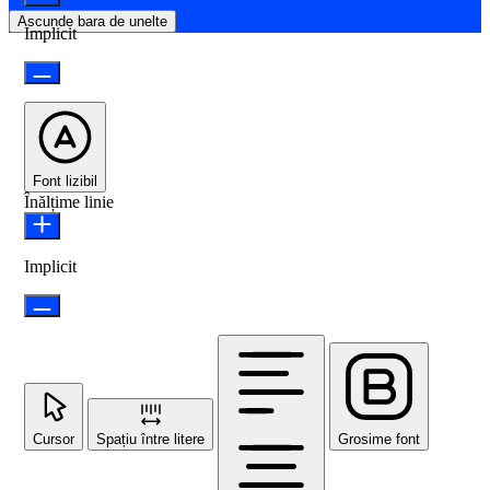
Ascunde bara de unelte
Implicit
Font lizibil
Înălțime linie
Implicit
Cursor
Spațiu între litere
Grosime font