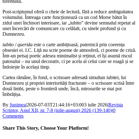
torentului.
Post-scriptumul oferă o cheie de lectură, fără a reduce ambiguitatea
volumului. Întreaga carte funcționează ca un cod Morse bătut în
zidul unei închisori interioare, iar „iubito” devine semnalul repetat al
unei încercări de comunicare cu celălalt, cu sinele profund și cu
Dumnezeu.
iubito / querida
este o carte ambițioasă, puternică prin coerența
obsesiei ei. I.C. Liță nu scrie poeme de atmosferă, ci poeme de criză.
Într-un peisaj poetic adesea minimalist și reținut, el își asumă riscul
patosului – nu unul decorativ, ci pe acela al celui care se roagă și se
îndoiește în același timp.
Cartea rămâne, în fond, o scrisoare adresată simultan iubitei, lui
Dumnezeu și propriei interiorități fracturate – o scrisoare scrisă între
două limbi, peste o frontieră unde, încă, mirosurile se mai pot
îmbrățișa.
By
Junimea
|
2026-07-03T21:44:16+03:00
3 iulie 2026
|
Revista
Scriptor, Anul XII, nr. 7-8 (iulie-august) 2026 (139-140)
|
0
Comments
Share This Story, Choose Your Platform!