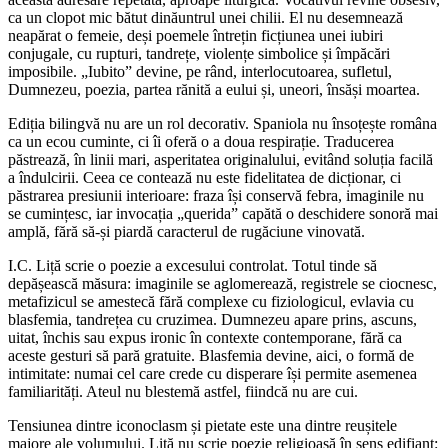
ca un clopot mic bătut dinăuntrul unei chilii. El nu desemnează
neapărat o femeie, deși poemele întrețin ficțiunea unei iubiri
conjugale, cu rupturi, tandrețe, violențe simbolice și împăcări
imposibile. „Iubito” devine, pe rând, interlocutoarea, sufletul,
Dumnezeu, poezia, partea rănită a eului și, uneori, însăși moartea.
Ediția bilingvă nu are un rol decorativ. Spaniola nu însoțește româna
ca un ecou cuminte, ci îi oferă o a doua respirație. Traducerea
păstrează, în linii mari, asperitatea originalului, evitând soluția facilă
a îndulcirii. Ceea ce contează nu este fidelitatea de dicționar, ci
păstrarea presiunii interioare: fraza își conservă febra, imaginile nu
se cumințesc, iar invocația „querida” capătă o deschidere sonoră mai
amplă, fără să-și piardă caracterul de rugăciune vinovată.
I.C. Liță scrie o poezie a excesului controlat. Totul tinde să
depășească măsura: imaginile se aglomerează, registrele se ciocnesc,
metafizicul se amestecă fără complexe cu fiziologicul, evlavia cu
blasfemia, tandrețea cu cruzimea. Dumnezeu apare prins, ascuns,
uitat, închis sau expus ironic în contexte contemporane, fără ca
aceste gesturi să pară gratuite. Blasfemia devine, aici, o formă de
intimitate: numai cel care crede cu disperare își permite asemenea
familiarități. Ateul nu blestemă astfel, fiindcă nu are cui.
Tensiunea dintre iconoclasm și pietate este una dintre reușitele
majore ale volumului. Liță nu scrie poezie religioasă în sens edifiant: