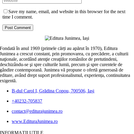
Save my name, email, and website in this browser for the next
time I comment.
Fondată în anul 1969 (primele cărți au apărut în 1970), Editura
Junimea a crescut constant, prin promovarea, cu precădere, a culturii
naţionale, acordând atenţie creaţiilor românilor de pretutindeni,
deschizându-se şi spre culturile lumii, precum şi spre curentele de
gândire contemporană. Junimea vă propune o ofertă generoasă de
editare, având drept suport profesionalismul, experiența, continuitatea
exigentă.
B-dul Carol I, Grădina Copou, 700506, Iași
+40232-705837
contact@editurajunimea.ro
www.EdituraJunimea.ro
INFORMAŢII UTILE