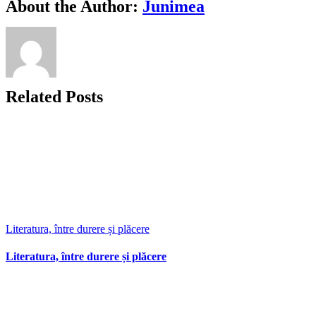
Facebook
X
Bluesky
Reddit
LinkedIn
WhatsApp
Telegram
Tumblr
Xing
Email
Copy
About the Author:
Junimea
Link
Related Posts
Literatura, între durere și plăcere
Literatura, între durere și plăcere