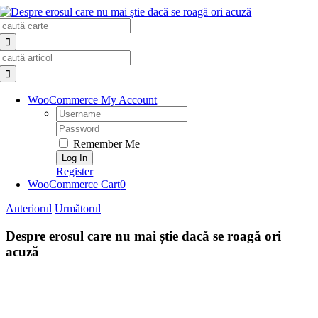
Skip
Search
to
for:
content
Search
for:
WooCommerce My Account
Username:
Password:
Remember Me
Register
WooCommerce Cart
0
Anteriorul
Următorul
Despre erosul care nu mai știe dacă se roagă ori
acuză