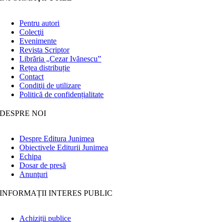
Pentru autori
Colecţii
Evenimente
Revista Scriptor
Librăria „Cezar Ivănescu”
Rețea distribuție
Contact
Condiţii de utilizare
Politică de confidențialitate
DESPRE NOI
Despre Editura Junimea
Obiectivele Editurii Junimea
Echipa
Dosar de presă
Anunţuri
INFORMAȚII INTERES PUBLIC
Achiziții publice