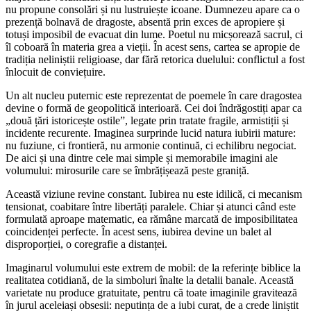
nu propune consolări și nu lustruiește icoane. Dumnezeu apare ca o
prezență bolnavă de dragoste, absentă prin exces de apropiere și
totuși imposibil de evacuat din lume. Poetul nu micșorează sacrul, ci
îl coboară în materia grea a vieții. În acest sens, cartea se apropie de
tradiția neliniștii religioase, dar fără retorica duelului: conflictul a fost
înlocuit de conviețuire.
Un alt nucleu puternic este reprezentat de poemele în care dragostea
devine o formă de geopolitică interioară. Cei doi îndrăgostiți apar ca
„două țări istoricește ostile”, legate prin tratate fragile, armistiții și
incidente recurente. Imaginea surprinde lucid natura iubirii mature:
nu fuziune, ci frontieră, nu armonie continuă, ci echilibru negociat.
De aici și una dintre cele mai simple și memorabile imagini ale
volumului: mirosurile care se îmbrățișează peste graniță.
Această viziune revine constant. Iubirea nu este idilică, ci mecanism
tensionat, coabitare între libertăți paralele. Chiar și atunci când este
formulată aproape matematic, ea rămâne marcată de imposibilitatea
coincidenței perfecte. În acest sens, iubirea devine un balet al
disproporției, o coregrafie a distanței.
Imaginarul volumului este extrem de mobil: de la referințe biblice la
realitatea cotidiană, de la simboluri înalte la detalii banale. Această
varietate nu produce gratuitate, pentru că toate imaginile gravitează
în jurul aceleiași obsesii: neputința de a iubi curat, de a crede liniștit