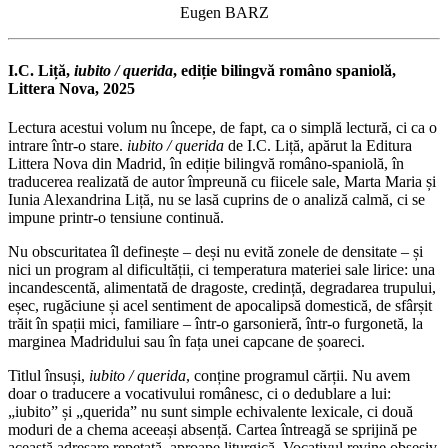
Eugen BARZ
I.C. Liță,
iubito / querida
, ediție bilingvă româno spaniolă,
Littera Nova, 2025
Lectura acestui volum nu începe, de fapt, ca o simplă lectură, ci ca o
intrare într-o stare.
iubito / querida
de I.C. Liță, apărut la Editura
Littera Nova din Madrid, în ediție bilingvă româno-spaniolă, în
traducerea realizată de autor împreună cu fiicele sale, Marta Maria și
Iunia Alexandrina Liță, nu se lasă cuprins de o analiză calmă, ci se
impune printr-o tensiune continuă.
Nu obscuritatea îl definește – deși nu evită zonele de densitate – și
nici un program al dificultății, ci temperatura materiei sale lirice: una
incandescentă, alimentată de dragoste, credință, degradarea trupului,
eșec, rugăciune și acel sentiment de apocalipsă domestică, de sfârșit
trăit în spații mici, familiare – într-o garsonieră, într-o furgonetă, la
marginea Madridului sau în fața unei capcane de șoareci.
Titlul însuși,
iubito / querida
, conține programul cărții. Nu avem
doar o traducere a vocativului românesc, ci o dedublare a lui:
„iubito” și „querida” nu sunt simple echivalente lexicale, ci două
moduri de a chema aceeași absență. Cartea întreagă se sprijină pe
această adresare repetată, aproape liturgică. Vocativul revine obsesiv,