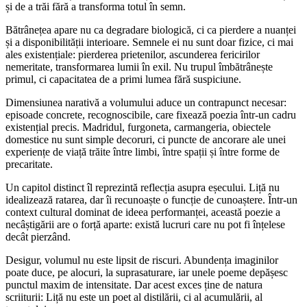
și de a trăi fără a transforma totul în semn.
Bătrânețea apare nu ca degradare biologică, ci ca pierdere a nuanței
și a disponibilității interioare. Semnele ei nu sunt doar fizice, ci mai
ales existențiale: pierderea prietenilor, ascunderea fericirilor
nemeritate, transformarea lumii în exil. Nu trupul îmbătrânește
primul, ci capacitatea de a primi lumea fără suspiciune.
Dimensiunea narativă a volumului aduce un contrapunct necesar:
episoade concrete, recognoscibile, care fixează poezia într-un cadru
existențial precis. Madridul, furgoneta, carmangeria, obiectele
domestice nu sunt simple decoruri, ci puncte de ancorare ale unei
experiențe de viață trăite între limbi, între spații și între forme de
precaritate.
Un capitol distinct îl reprezintă reflecția asupra eșecului. Liță nu
idealizează ratarea, dar îi recunoaște o funcție de cunoaștere. Într-un
context cultural dominat de ideea performanței, această poezie a
necâștigării are o forță aparte: există lucruri care nu pot fi înțelese
decât pierzând.
Desigur, volumul nu este lipsit de riscuri. Abundența imaginilor
poate duce, pe alocuri, la suprasaturare, iar unele poeme depășesc
punctul maxim de intensitate. Dar acest exces ține de natura
scriiturii: Liță nu este un poet al distilării, ci al acumulării, al