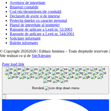
Avertizor de integritate
Bilanțuri contabile
Cod etic/deontologic/de conduită
Declarații de avere și de interese
Protecția datelor cu caracter personal
Planul de integritate al instituției
Rapoarte de aplicare a Legii nr. 52/2003
Rapoarte de aplicare a Legii nr. 544/2001
Solicitare informații
Buletin informativ
© Copyright
20262026 | Editura Junimea – Toate drepturile rezervate |
Site realizat cu
și
de
SiteXdesign
Page load link
Română