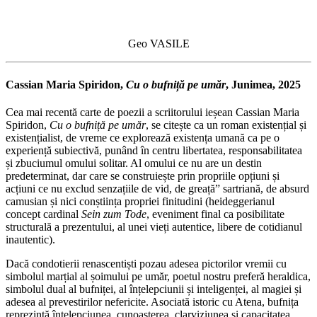
Geo VASILE
Cassian Maria Spiridon,
Cu o bufniță pe umăr
, Junimea, 2025
Cea mai recentă carte de poezii a scriitorului ieșean Cassian Maria
Spiridon,
Cu o bufniță pe umăr
, se citește ca un roman existențial și
existențialist, de vreme ce explorează existența umană ca pe o
experiență subiectivă, punând în centru libertatea, responsabilitatea
și zbuciumul omului solitar. Al omului ce nu are un destin
predeterminat, dar care se construiește prin propriile opțiuni și
acțiuni ce nu exclud senzațiile de vid, de greață” sartriană, de absurd
camusian și nici conștiința propriei finitudini (heideggerianul
concept cardinal
Sein zum Tode
, eveniment final ca posibilitate
structurală a prezentului, al unei vieți autentice, libere de cotidianul
inautentic).
Dacă condotierii renascentiști pozau adesea pictorilor vremii cu
simbolul marțial al șoimului pe umăr, poetul nostru preferă heraldica,
simbolul dual al bufniței, al înțelepciunii și inteligenței, al magiei și
adesea al prevestirilor nefericite. Asociată istoric cu Atena, bufnița
reprezintă înțelepciunea, cunoașterea, clarviziunea și capacitatea,