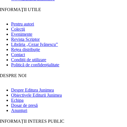
INFORMAŢII UTILE
Pentru autori
Colecţii
Evenimente
Revista Scriptor
Librăria „Cezar Ivănescu”
Rețea distribuție
Contact
Condiţii de utilizare
Politică de confidențialitate
DESPRE NOI
Despre Editura Junimea
Obiectivele Editurii Junimea
Echipa
Dosar de presă
Anunţuri
INFORMAȚII INTERES PUBLIC