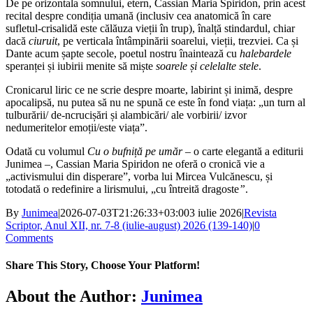
De pe orizontala somnului, etern, Cassian Maria Spiridon, prin acest
recital despre condiția umană (inclusiv cea anatomică în care
sufletul-crisalidă este călăuza vieții în trup), înalță stindardul, chiar
dacă
ciuruit
, pe verticala întâmpinării soarelui, vieții, trezviei. Ca și
Dante acum șapte secole, poetul nostru înaintează cu
halebardele
speranței și iubirii menite să miște
soarele și celelalte stele
.
Cronicarul liric ce ne scrie despre moarte, labirint și inimă, despre
apocalipsă, nu putea să nu ne spună ce este în fond viața: „un turn al
tulburării/ de-ncrucișări și alambicări/ ale vorbirii/ izvor
nedumeritelor emoții/este viața”.
Odată cu volumul
Cu o bufniță pe umăr
– o carte elegantă a editurii
Junimea –, Cassian Maria Spiridon ne oferă o cronică vie a
„activismului din disperare”, vorba lui Mircea Vulcănescu, și
totodată o redefinire a lirismului, „cu întreită dragoste
”
.
By
Junimea
|
2026-07-03T21:26:33+03:00
3 iulie 2026
|
Revista
Scriptor, Anul XII, nr. 7-8 (iulie-august) 2026 (139-140)
|
0
Comments
Share This Story, Choose Your Platform!
Facebook
X
Bluesky
Reddit
LinkedIn
WhatsApp
Telegram
Tumblr
Xing
Email
Copy
About the Author:
Junimea
Link