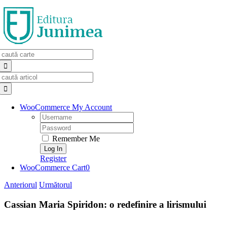
Skip
to
content
Search
for:
Search
for:
WooCommerce My Account
Username:
Password:
Remember Me
Register
WooCommerce Cart
0
Anteriorul
Următorul
Cassian Maria Spiridon: o redefinire a lirismului