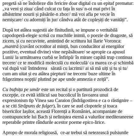
pregetă să ne îndolieze din fericire doar digital cu un epitaf prematur:
„va veni și ziua/ când culcat cu fața în sus/ n-oi mai privi în
albăstrime nourii și păsările-n zbor// mă voi afla pe vecie în
nemișcare/ cu adormiți în jur/ cândva atât de copleșiți de vanități”.
După tot atâtea sugestii ale finitudinii, se impune o veritabilă
capodoperă-elegie scrisă cu muchiile inimii, o poezie de dragoste, să
zicem, și cu necuvinte, amintind de scriitura lui Ilarie Voronca:
„
mantră
(cuvânt ocrotitor al minții, bun conducător al energiilor
pozitive, eventual divine) vine nepăsătoare/ se apropie ca apusul
Lunii/ la următoarea curbă se înfiripă/ în mirare capătă trup continua
trecere/ ce te modifică moleculă cu moleculă/ ca marea ce-și schimbă
val după val/ întinderea sărată cu lacrimi// ai să mă uiți și tu și tu/
cum am uitat și eu atâtea piepturi/ ne trecem/ buze ultime în
frăgezimea nopții/ plutind pe ape unde amnezia e zeiță”.
Cu bufnița pe umăr
este un recital și o partitură prozodică de
excepție, ce evită idilicul sau bucolicul în favoarea unui
expresionism tip Vinea sau Caraion (îndrăgostirea e ca o răstignire –
a se citi
Străpuns de fulger
), în care se aud clopotele și toaca
bisericilor Iașilor, această Florență a României, acompaniate de
contrapunctele lui Bach și neliniștea eternă a valurilor mediteraneene
reperabile printre rândurile acestor poeme epico-lirice.
Apropo de morala religioasă, ce-ar trebui să netezească pulsiunile