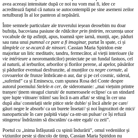
avea aceeași intensitate după ce noi nu vom mai fi, idee ce
acreditează faptul că natura se autocontemplă pe sine asemeni zeilor
netulburați în al lor panteon al nepăsării.
Între semnele particulare ale truverului ieșean deosebim nu doar
bufnița, bacoviana pasiune de
rătăcitor prin țintirim
, recurența unor
vocabule de tip asfințit, apus, toamnă spre iarnă, munții, ape, păduri
sau rana unui
pumnal ce pare a fi imaginar,
purtat în spate, ci și
tâmplele ce se-ncarcă de ninsori
. Cassian Maria Spiridon este
majoritar un liric meditativ, tandru, fermecător, al vieții interioare (
la
vie intérieure
a neoromanticilor) proiectate pe un fundal fastuos, cel
al naturii, al ierburilor, arborilor și florilor perene, al apelor, păsărilor
și pădurilor eventual desfrunzite, al munților cu
negre cornute
, al
covoarelor de frunze îmbrăcate-n aur, dar și pe cel cosmic, sideral,
„suferind” ca și Eminescu, cum spunea Rosa del Conte despre
autorul poemului
Stelele-n cer
, de sideromanie
:
„mai viețuim printre
tranșee/ ținem steagul ciuruit/ de numeroasele eclipse/ ca un stindard
spre lupte viitoare/ trăim! sau încă n-am aflat/ se sting în cer una
după alta/ constelații stele pitice stele duble/ și încă altele pe care/
găuri negre le absorb/ ca un burete însetat// și noi îngrozitori de mici/
nanoparticule în care palpită viața/ ca-ntr-un pulsar/ ce își refuză
stingerea/ îndrăznim să discutăm/ ca-ntre egali/ cu zeii”.
Poetul cu „inima înfășurată cu spinii îndurării”, omul vedeniilor și
viziunilor peste și dincolo de timp, Cassian Maria Spiridon nu