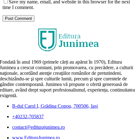
Save my name, email, and website in this browser for the next
time I comment.
Fondată în anul 1969 (primele cărți au apărut în 1970), Editura
Junimea a crescut constant, prin promovarea, cu precădere, a culturii
naţionale, acordând atenţie creaţiilor românilor de pretutindeni,
deschizându-se şi spre culturile lumii, precum şi spre curentele de
gândire contemporană. Junimea vă propune o ofertă generoasă de
editare, având drept suport profesionalismul, experiența, continuitatea
exigentă.
B-dul Carol I, Grădina Copou, 700506, Iași
+40232-705837
contact@editurajunimea.ro
www.EdituraJunimea.ro