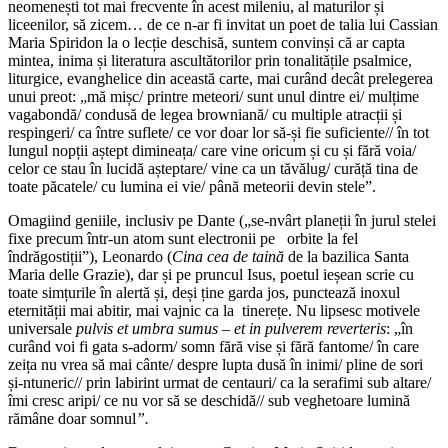
neomenești tot mai frecvente în acest mileniu, al maturilor și
liceenilor, să zicem… de ce n-ar fi invitat un poet de talia lui Cassian
Maria Spiridon la o lecție deschisă, suntem convinși că ar capta
mintea, inima și literatura ascultătorilor prin tonalitățile psalmice,
liturgice, evanghelice din această carte, mai curând decât prelegerea
unui preot: „mă mișc/ printre meteori/ sunt unul dintre ei/ mulțime
vagabondă/ condusă de legea browniană/ cu multiple atracții și
respingeri/ ca între suflete/ ce vor doar lor să-și fie suficiente// în tot
lungul nopții aștept dimineața/ care vine oricum și cu și fără voia/
celor ce stau în lucidă așteptare/ vine ca un tăvălug/ curăță tina de
toate păcatele/ cu lumina ei vie/ până meteorii devin stele”.
Omagiind geniile, inclusiv pe Dante („se-nvârt planeții în jurul stelei
fixe precum într-un atom sunt electronii pe orbite la fel
îndrăgostiții”), Leonardo (
Cina cea de taină
de la bazilica Santa
Maria delle Grazie), dar și pe pruncul Isus, poetul ieșean scrie cu
toate simțurile în alertă și, deși ține garda jos, punctează inoxul
eternității mai abitir, mai vajnic ca la tinerețe. Nu lipsesc motivele
universale
pulvis et umbra sumus – et in pulverem reverteris
: „în
curând voi fi gata s-adorm/ somn fără vise și fără fantome/ în care
zeița nu vrea să mai cânte/ despre lupta dusă în inimi/ pline de sori
și-ntuneric// prin labirint urmat de centauri/ ca la serafimi sub altare/
îmi cresc aripi/ ce nu vor să se deschidă// sub veghetoare lumină
rămâne doar somnul
”.