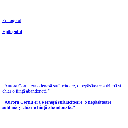
Epilogolul
Epilogolul
„Aurora Cornu era o leneșă strălucitoare, o nepăsătoare sublimă și
chiar o ființă abandonată.”
„Aurora Cornu era o leneșă strălucitoare, o nepăsătoare
sublimă și chiar o ființă abandonată.”