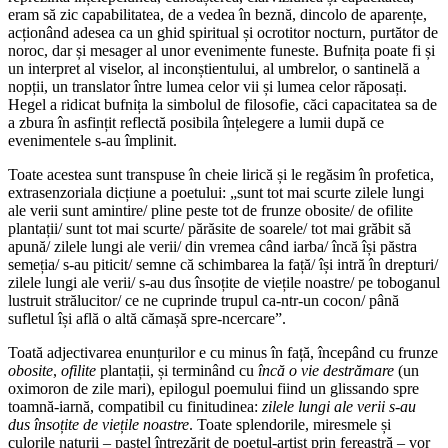
eram să zic capabilitatea, de a vedea în beznă, dincolo de aparențe,
acționând adesea ca un ghid spiritual și ocrotitor nocturn, purtător de
noroc, dar și mesager al unor evenimente funeste. Bufnița poate fi și
un interpret al viselor, al inconștientului, al umbrelor, o santinelă a
nopții, un translator între lumea celor vii și lumea celor răposați.
Hegel a ridicat bufnița la simbolul de filosofie, căci capacitatea sa de
a zbura în asfințit reflectă posibila înțelegere a lumii după ce
evenimentele s-au împlinit.
Toate acestea sunt transpuse în cheie lirică și le regăsim în profetica,
extrasenzoriala dicțiune a poetului: „sunt tot mai scurte zilele lungi
ale verii sunt amintire/ pline peste tot de frunze obosite/ de ofilite
plantații/ sunt tot mai scurte/ părăsite de soarele/ tot mai grăbit să
apună/ zilele lungi ale verii/ din vremea când iarba/ încă își păstra
semeția/ s-au piticit/ semne că schimbarea la față/ își intră în drepturi/
zilele lungi ale verii/ s-au dus însoțite de viețile noastre/ pe toboganul
lustruit strălucitor/ ce ne cuprinde trupul ca-ntr-un cocon/ până
sufletul își află o altă cămașă spre-ncercare”.
Toată adjectivarea enunțurilor e cu minus în față, începând cu frunze
obosite
,
ofilite
plantații, și terminând cu
încă o vie destrămare
(un
oximoron de zile mari), epilogul poemului fiind un glissando spre
toamnă-iarnă, compatibil cu finitudinea:
zilele lungi ale verii s-au
dus însoțite de viețile noastre
. Toate splendorile, miresmele și
culorile naturii – pastel întrezărit de poetul-artist prin fereastră – vor