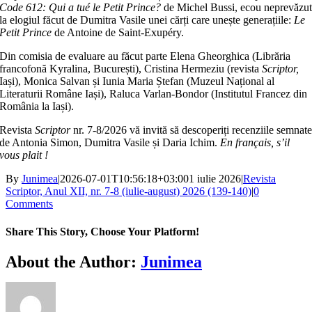
Code 612: Qui a tué le Petit Prince?
de Michel Bussi, ecou neprevăzu
la elogiul făcut de Dumitra Vasile unei cărți care unește generațiile:
Le
Petit Prince
de Antoine de Saint-Exupéry.
Din comisia de evaluare au făcut parte Elena Gheorghica (Librăria
francofonă Kyralina, București), Cristina Hermeziu (revista
Scriptor,
Iași), Monica Salvan și Iunia Maria Ștefan (Muzeul Național al
Literaturii Române Iași), Raluca Varlan-Bondor (Institutul Francez din
România la Iași).
Revista
Scriptor
nr. 7-8/2026 vă invită să descoperiți recenziile semnat
de Antonia Simon, Dumitra Vasile și Daria Ichim.
En français, s’il
vous plait !
By
Junimea
|
2026-07-01T10:56:18+03:00
1 iulie 2026
|
Revista
Scriptor, Anul XII, nr. 7-8 (iulie-august) 2026 (139-140)
|
0
Comments
Share This Story, Choose Your Platform!
Facebook
X
Bluesky
Reddit
LinkedIn
WhatsApp
Telegram
Tumblr
Xing
Email
Copy
About the Author:
Junimea
Link