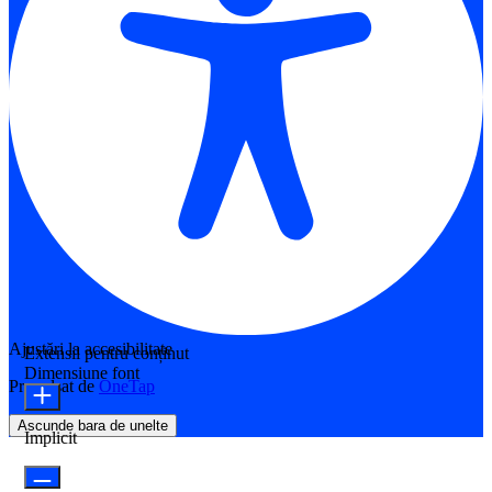
Ajustări la accesibilitate
Extensii pentru conținut
Dimensiune font
Propulsat de
OneTap
Ascunde bara de unelte
Implicit