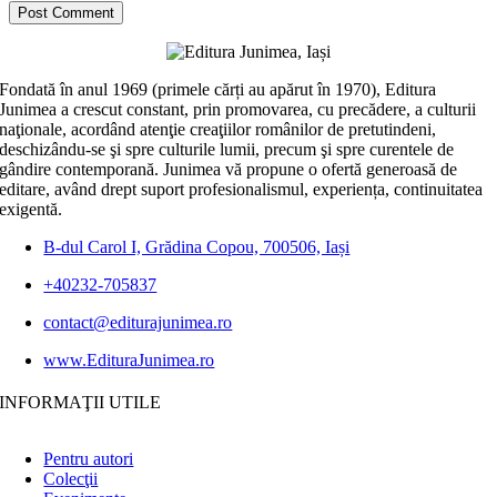
Fondată în anul 1969 (primele cărți au apărut în 1970), Editura
Junimea a crescut constant, prin promovarea, cu precădere, a culturii
naţionale, acordând atenţie creaţiilor românilor de pretutindeni,
deschizându-se şi spre culturile lumii, precum şi spre curentele de
gândire contemporană. Junimea vă propune o ofertă generoasă de
editare, având drept suport profesionalismul, experiența, continuitatea
exigentă.
B-dul Carol I, Grădina Copou, 700506, Iași
+40232-705837
contact@editurajunimea.ro
www.EdituraJunimea.ro
INFORMAŢII UTILE
Pentru autori
Colecţii