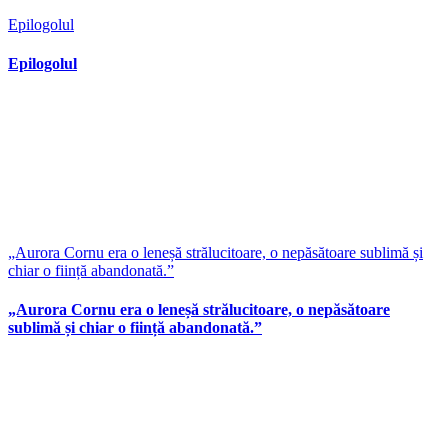
Epilogolul
Epilogolul
„Aurora Cornu era o leneșă strălucitoare, o nepăsătoare sublimă și
chiar o ființă abandonată.”
„Aurora Cornu era o leneșă strălucitoare, o nepăsătoare
sublimă și chiar o ființă abandonată.”