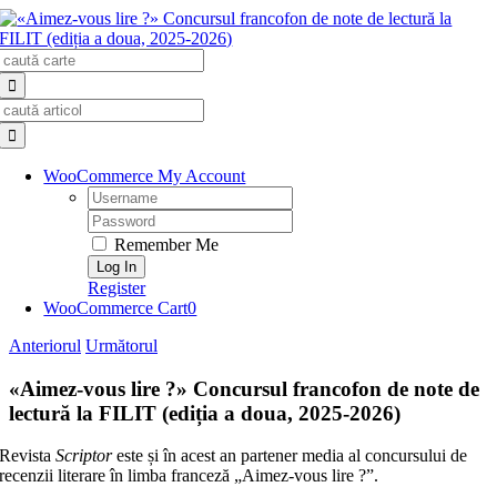
Skip
to
Search
content
for:
Search
for:
WooCommerce My Account
Username:
Password:
Remember Me
Register
WooCommerce Cart
0
Anteriorul
Următorul
«Aimez-vous lire ?» Concursul francofon de note de
lectură la FILIT (ediția a doua, 2025-2026)
Revista
Scriptor
este și în acest an partener media al concursului de
recenzii literare în limba franceză „Aimez-vous lire ?”.