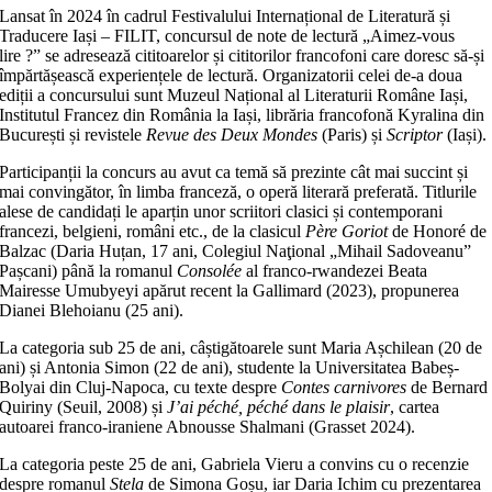
Lansat în 2024 în cadrul Festivalului Internațional de Literatură și
Traducere Iași – FILIT, concursul de note de lectură „Aimez-vous
lire ?” se adresează cititoarelor și cititorilor francofoni care doresc să-și
împărtășească experiențele de lectură. Organizatorii celei de-a doua
ediții a concursului sunt Muzeul Național al Literaturii Române Iași,
Institutul Francez din România la Iași, librăria francofonă Kyralina din
București și revistele
Revue des Deux Mondes
(Paris) și
Scriptor
(Iași).
Participanții la concurs au avut ca temă să prezinte cât mai succint și
mai convingător, în limba franceză, o operă literară preferată. Titlurile
alese de candidați le aparțin unor scriitori clasici și contemporani
francezi, belgieni, români etc., de la clasicul
Père Goriot
de Honoré de
Balzac (Daria Huțan, 17 ani, Colegiul Naţional „Mihail Sadoveanu”
Pașcani) până la romanul
Consolée
al franco-rwandezei Beata
Mairesse Umubyeyi apărut recent la Gallimard (2023), propunerea
Dianei Blehoianu (25 ani).
La categoria sub 25 de ani, câștigătoarele sunt Maria Așchilean (20 de
ani) și Antonia Simon (22 de ani), studente la Universitatea Babeș-
Bolyai din Cluj-Napoca, cu texte despre
Contes carnivores
de Bernard
Quiriny (Seuil, 2008) și
J’ai péché, péché dans le plaisir
, cartea
autoarei franco-iraniene Abnousse Shalmani (Grasset 2024).
La categoria peste 25 de ani, Gabriela Vieru a convins cu o recenzie
despre romanul
Stela
de Simona Goșu, iar Daria Ichim cu prezentarea