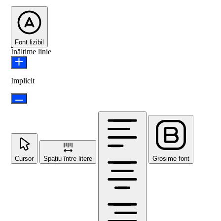
Font lizibil
Înălțime linie
Implicit
Cursor
Spațiu între litere
Grosime font