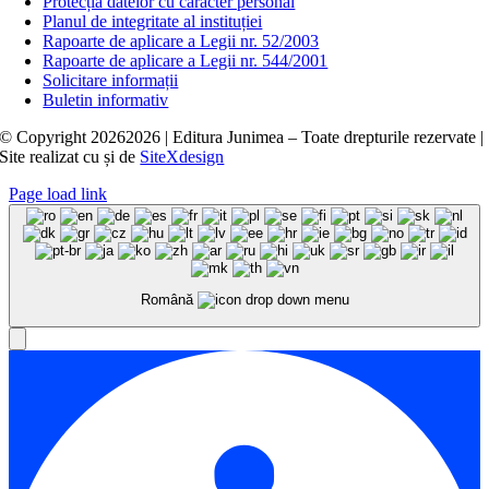
Protecția datelor cu caracter personal
Planul de integritate al instituției
Rapoarte de aplicare a Legii nr. 52/2003
Rapoarte de aplicare a Legii nr. 544/2001
Solicitare informații
Buletin informativ
© Copyright
20262026 | Editura Junimea – Toate drepturile rezervate |
Site realizat cu
și
de
SiteXdesign
Page load link
Română