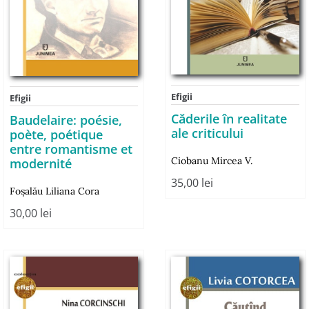
Efigii
Efigii
Căderile în realitate
Baudelaire: poésie,
ale criticului
poète, poétique
entre romantisme et
Ciobanu Mircea V.
modernité
35,00
lei
Foşalău Liliana Cora
30,00
lei