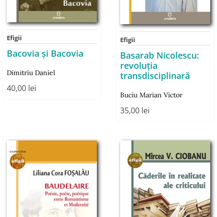
Efigii
Efigii
Bacovia şi Bacovia
Basarab Nicolescu:
revoluția
Dimitriu Daniel
transdisciplinară
40,00
lei
Buciu Marian Victor
35,00
lei