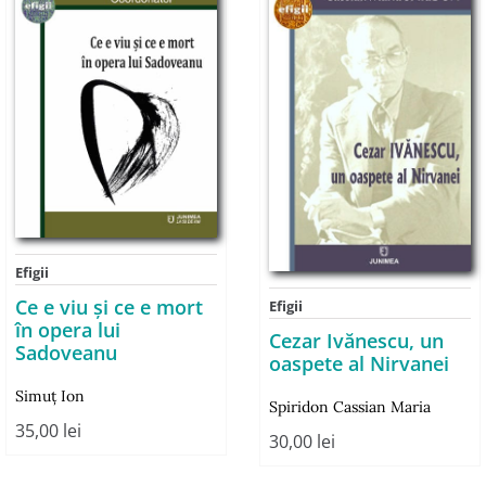
Efigii
Ce e viu și ce e mort
Efigii
în opera lui
Cezar Ivănescu, un
Sadoveanu
oaspete al Nirvanei
Simuț Ion
Spiridon Cassian Maria
35,00
lei
30,00
lei