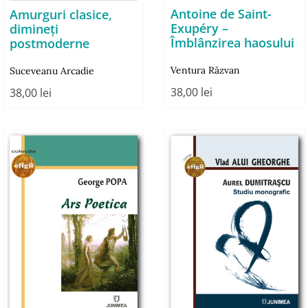
Antoine de Saint-
Amurguri clasice,
Exupéry –
dimineţi
Îmblânzirea haosului
postmoderne
Ventura Răzvan
Suceveanu Arcadie
38,00
lei
38,00
lei