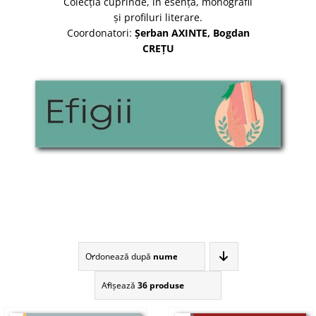
Colecţia cuprinde, în esență, monografii
și profiluri literare.
Coordonatori:
Șerban AXINTE, Bogdan
CREŢU
Ordonează după
nume
Afişează
36 produse