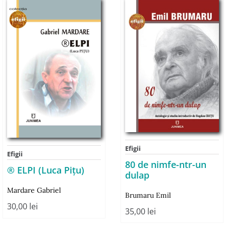
Efigii
Efigii
80 de nimfe-ntr-un
® ELPI (Luca Piţu)
dulap
Mardare Gabriel
Brumaru Emil
30,00
lei
35,00
lei