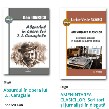
Efigii
Efigii
Absurdul în opera lui
AMENINŢAREA
I.L. Caragiale
CLASICILOR. Scriitori
şi jurnalişti în dispută
Ionescu Dan