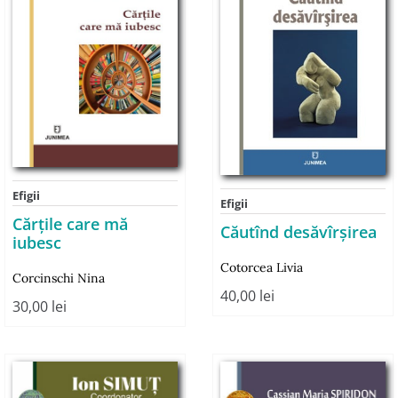
Efigii
Efigii
Cărţile care mă
Căutînd desăvîrşirea
iubesc
Cotorcea Livia
Corcinschi Nina
40,00
lei
30,00
lei