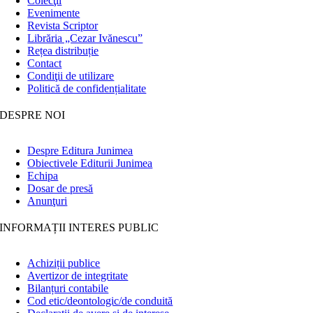
Colecţii
Evenimente
Revista Scriptor
Librăria „Cezar Ivănescu”
Rețea distribuție
Contact
Condiţii de utilizare
Politică de confidențialitate
DESPRE NOI
Despre Editura Junimea
Obiectivele Editurii Junimea
Echipa
Dosar de presă
Anunţuri
INFORMAȚII INTERES PUBLIC
Achiziții publice
Avertizor de integritate
Bilanțuri contabile
Cod etic/deontologic/de conduită