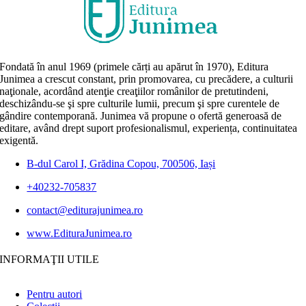
Fondată în anul 1969 (primele cărți au apărut în 1970), Editura
Junimea a crescut constant, prin promovarea, cu precădere, a culturii
naţionale, acordând atenţie creaţiilor românilor de pretutindeni,
deschizându-se şi spre culturile lumii, precum şi spre curentele de
gândire contemporană. Junimea vă propune o ofertă generoasă de
editare, având drept suport profesionalismul, experiența, continuitatea
exigentă.
B-dul Carol I, Grădina Copou, 700506, Iași
+40232-705837
contact@editurajunimea.ro
www.EdituraJunimea.ro
INFORMAŢII UTILE
Pentru autori