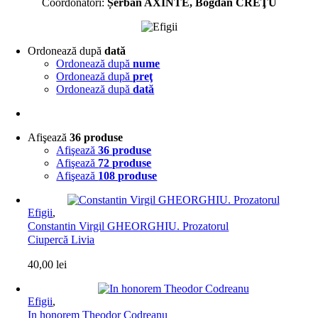
Coordonatori:
Șerban AXINTE, Bogdan CREŢU
Ordonează după
dată
Ordonează după
nume
Ordonează după
preţ
Ordonează după
dată
Afişează
36 produse
Afişează
36 produse
Afişează
72 produse
Afişează
108 produse
Efigii
,
Constantin Virgil GHEORGHIU. Prozatorul
Ciupercă Livia
40,00
lei
Efigii
,
In honorem Theodor Codreanu