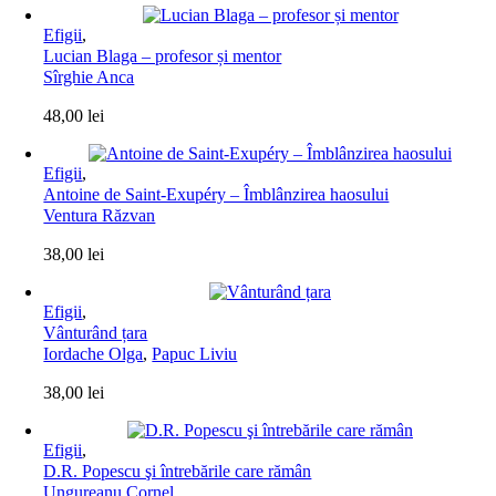
Efigii
,
Lucian Blaga – profesor și mentor
Sîrghie Anca
48,00
lei
Efigii
,
Antoine de Saint-Exupéry – Îmblânzirea haosului
Ventura Răzvan
38,00
lei
Efigii
,
Vânturând țara
Iordache Olga
,
Papuc Liviu
38,00
lei
Efigii
,
D.R. Popescu şi întrebările care rămân
Ungureanu Cornel