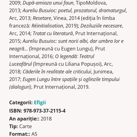
2009;
După-amiaza unui faun
, TipoMoldova,
2013;
Aureliu Busuioc: poetul, prozatorul, dramaturgul
,
Arc, 2013;
Rese­tare
, Vinea, 2014 (ediția în limba
franceză:
Réinitialisation
, 2019);
Deziluziile necesare
,
Arc, 2014;
Tratat cu literatură
, Prut Internațional,
2015;
Aureliu Busuioc: sunt norii albi, dar umbra lor e
neagră…
(împreună cu Eugen Lungu), Prut
Internaţional, 2016;
O legendă: Teatrul
Luceafărul
(împre­ună cu Liliana Popușoi), Arc,
2018;
Căderile în realitate ale criticului
, Junimea,
2017;
Eugen Lungu între spațiile și oglin­zile timpului
(dialoguri)
, Prut Internațional, 2019.
Categorii:
Efigii
ISBN:
978-973-37-2115-4
An apariţie::
2018
Tip:
Carte
Format::
A5