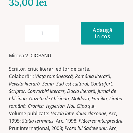
35,00
lei
Adaugă
în coș
Cantitate
Căderile
în
Mircea V. CIOBANU
realitate
ale
Scriitor, critic literar, editor de carte.
criticului
Colaborări:
Viața românească, România literară,
Revista literară, Semn, Sud-est cultural, Contrafort,
Scriptor, Convorbiri literare, Dacia literară, Jurnal de
Chișinău, Gazeta de Chișinău, Moldova, Familia, Limba
română, Cronica, Hyperion, Noi, Clipa
ș.a.
Volume publicate:
Haydn între două claxoane
, Arc,
1995;
Stația terminus
, Arc, 1998;
Plăcerea interpretării
,
Prut Internațional, 2008;
Proza lui Sadoveanu
, Arc,