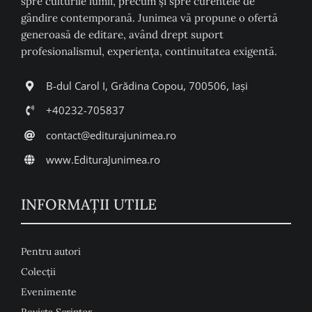
spre culturile lumii, precum şi spre curentele de
gândire contemporană. Junimea vă propune o ofertă
generoasă de editare, având drept suport
profesionalismul, experiența, continuitatea exigentă.
B-dul Carol I, Grădina Copou, 700506, Iași
+40232-705837
contact@editurajunimea.ro
www.EdituraJunimea.ro
INFORMAŢII UTILE
Pentru autori
Colecţii
Evenimente