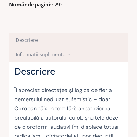
Număr de pagini::
292
Descriere
Informații suplimentare
Descriere
Îi apreciez directeţea şi logica de fier a
demersului nediluat eufemistic – doar
Coroban tăia în text fără anestezierea
prealabilă a autorului cu obişnuitele doze
de cloroform laudativ! Îmi displace totuşi
radicalismul dictatorial al unor deducţii.