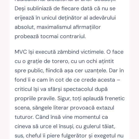
Deşi subliniază de fiecare dată că nu se
erijează în unicul deţinător al adevărului
absolut, maximalismul afirmaţiilor
probează tocmai contrariul.
MVC îşi execută zâmbind victimele. O face
cu o graţie de torero, cu un ochi aţintit
spre public, fiindcă aşa cer uzanţele. Dar în
fond îi e cam în cot de ce crede acesta –
criticul îşi va sfârşi spectacolul după
propriile pravile. Sigur, toţi aplaudă frenetic
scena, sângele literar provoacă extazul
tuturor. Când însă vine momentul ca
cineva să urce el însuşi, cu gulerul tăiat,
sus, cheful îi piere fulgerător şi exegetul nu