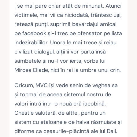
i se mai pare chiar atât de minunat. Atunci
victimele, mai vii ca niciodată, trântesc uşi,
retează punţi, suprimă bavardajul amical
pe facebook şi-l trec pe ofensator pe lista
indezirabililor. Unora le mai trece şi reiau
civilizat dialogul, alţii îi vor purta însă
sâmbetele şi nu-l vor ierta, vorba lui
Mircea Eliade, nici în rai la umbra unui crin.
Oricum, MVC îşi vede senin de veghea sa
şi tocmai de aceea sistemul nostru de
valori intră într-o nouă eră iacobină.
Chestie salutară, de altfel, pentru un
sistem cu etaloanele de halva răsmuiate şi
diforme ca ceasurile-plăcintă ale lui Dali.