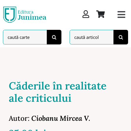
Skip
to
content
Search
Search
for:
for:
Căderile în realitate
ale criticului
Autor:
Ciobanu Mircea V.