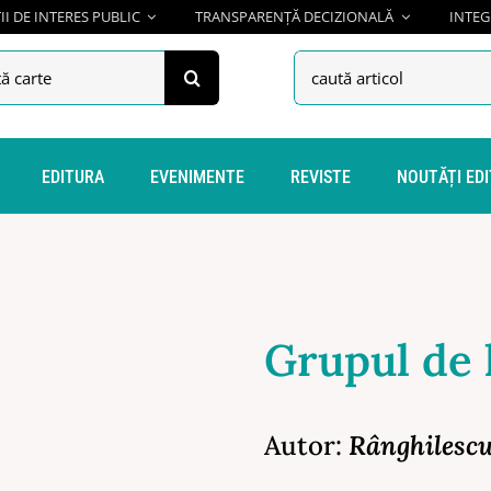
I DE INTERES PUBLIC
TRANSPARENȚĂ DECIZIONALĂ
INTEG
h
Search
for:
EDITURA
EVENIMENTE
REVISTE
NOUTĂȚI ED
Grupul de 
Autor:
Rânghilesc