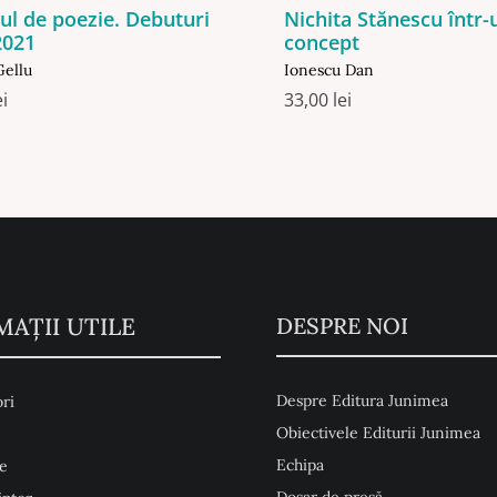
rul de poezie. Debuturi
Nichita Stănescu într
2021
concept
Gellu
Ionescu Dan
ei
33,00
lei
MAŢII UTILE
DESPRE NOI
Despre Editura Junimea
ri
Obiectivele Editurii Junimea
Echipa
e
Dosar de presă