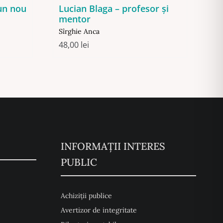
-un nou
Lucian Blaga – profesor și
mentor
Sîrghie Anca
48,00
lei
INFORMAȚII INTERES
PUBLIC
Achiziții publice
Avertizor de integritate