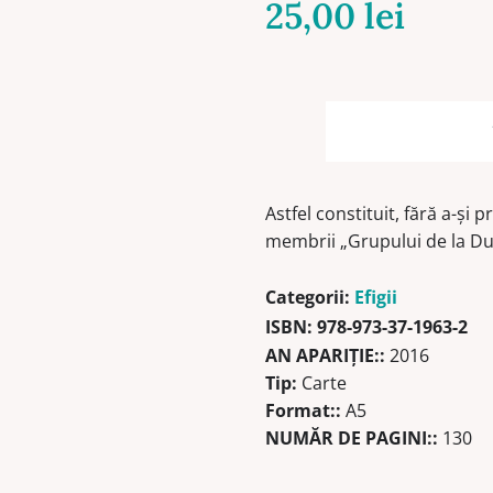
25,00
lei
Astfel constituit, fără a-şi
membrii „Grupului de la D
Categorii:
Efigii
ISBN:
978-973-37-1963-2
AN APARIŢIE::
2016
Tip:
Carte
Format::
A5
NUMĂR DE PAGINI::
130