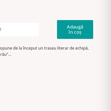
Adaugă
în coș
Cantitate
Grupul
de
 propune de la început un traseu literar de echipă,
la
urău”…
Durău