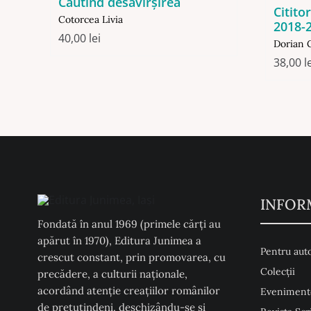
Căutînd desăvîrşirea
Citito
Cotorcea Livia
2018-
40,00
lei
Dorian 
38,00
l
INFOR
Fondată în anul 1969 (primele cărți au
apărut în 1970), Editura Junimea a
Pentru auto
crescut constant, prin promovarea, cu
Colecţii
precădere, a culturii naţionale,
acordând atenţie creaţiilor românilor
Eveniment
de pretutindeni, deschizându-se şi