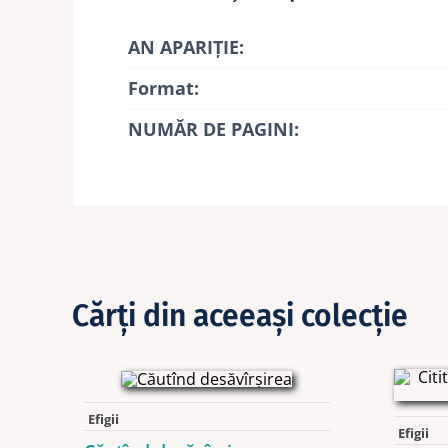
AN APARIŢIE:
Format:
NUMĂR DE PAGINI:
Cărţi din aceeaşi colecţie
Efigii
Efigii