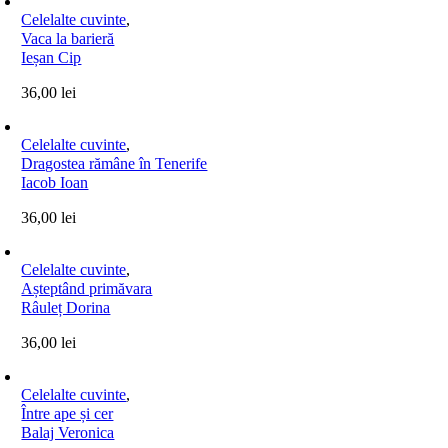
Celelalte cuvinte
,
Vaca la barieră
Ieșan Cip
36,00
lei
Celelalte cuvinte
,
Dragostea rămâne în Tenerife
Iacob Ioan
36,00
lei
Celelalte cuvinte
,
Așteptând primăvara
Râuleț Dorina
36,00
lei
Celelalte cuvinte
,
Între ape și cer
Balaj Veronica