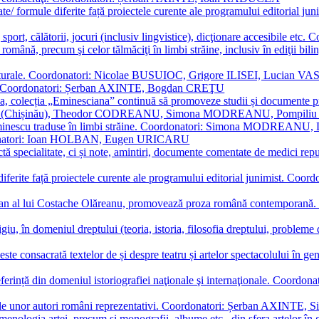
ormate/ formule diferite față proiectele curente ale programului editori
sport, călătorii, jocuri (inclusiv lingvistice), dicţionare accesibile
mba română, precum şi celor tălmăciţi în limbi străine, inclusiv în edi
i culturale. Coordonatori: Nicolae BUSUIOC, Grigore ILISEI, Lucian V
erare. Coordonatori: Șerban AXINTE, Bogdan CREŢU
ea, colecția „Eminesciana” continuă să promoveze studii și documente pri
i CIMPOI (Chișinău), Theodor CODREANU, Simona MODREANU, Pomp
 Eminescu traduse în limbi străine. Coordonatori: Simona MODREANU
oordonatori: Ioan HOLBAN, Eugen URICARU
ictă specialitate, ci și note, amintiri, documente comentate de medici 
mule diferite față proiectele curente ale programului editorial junimi
 roman al lui Costache Olăreanu, promovează proza română contempor
tigiu, în domeniul dreptului (teoria, istoria, filosofia dreptului, problem
 este consacrată textelor de și despre teatru și artelor spectacolului 
referință din domeniul istoriografiei naţionale şi internaţionale. C
tive, ale unor autori români reprezentativi. Coordonatori: Șerban AX
menologia artei, precum și monografii, albume etc., din sfera artelor în g