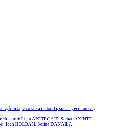
ne, în relație cu sfera culturală, socială, economică,
ane. Coordonatori: Liviu APETROAIE, Şerban AXINTE
ordonatori: Ioan HOLBAN, Sorina DĂNĂILĂ