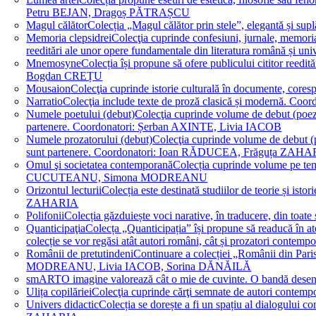
Petru BEJAN, Dragoș PĂTRAȘCU
Magul călător
Colecția „Magul călător prin stele”, elegantă și su
Memoria clepsidrei
Colecţia cuprinde confesiuni, jurnale, memorial
reeditări ale unor opere fundamentale din literatura română 
Mnemosyne
Colecția își propune să ofere publicului cititor re
Bogdan CREȚU
Mousaion
Colecţia cuprinde istorie culturală în documente, cor
Narratio
Colecţia include texte de proză clasică și modernă
Numele poetului (debut)
Colecţia cuprinde volume de debut (poezie)
partenere. Coordonatori: Șerban AXINTE, Livia IACOB
Numele prozatorului (debut)
Colecţia cuprinde volume de debut (pro
sunt partenere. Coordonatori: Ioan RĂDUCEA, Frăguța ZAH
Omul şi societatea contemporană
Colecția cuprinde volume pe teme
CUCUTEANU, Simona MODREANU
Orizontul lecturii
Colecția este destinată studiilor de teorie și i
ZAHARIA
Polifonii
Colecția găzduiește voci narative, în traducere, din 
Quanticipaţia
Colecța „Quanticipația” își propune să readucă în atenți
colecție se vor regăsi atât autori români, cât și prozatori cont
Românii de pretutindeni
Continuare a colecției „Românii din Paris
MODREANU, Livia IACOB, Sorina DĂNĂILĂ
smART
O imagine valorează cât o mie de cuvinte. O bandă des
Ulița copilăriei
Colecţia cuprinde cărţi semnate de autori contem
Univers didactic
Colecția se dorește a fi un spațiu al dialogului 