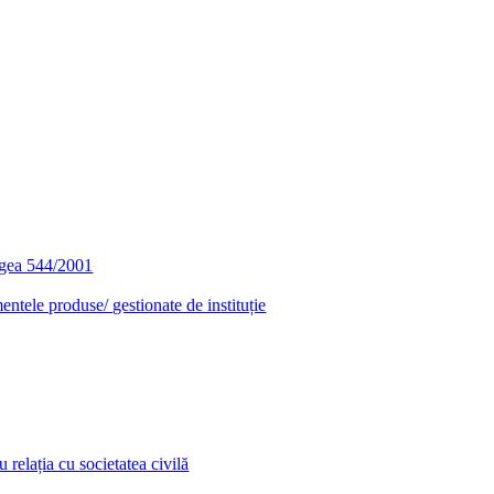
egea 544/2001
entele produse/ gestionate de instituție
relația cu societatea civilă