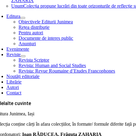
ZAHARIA
Unum
Colecția propune lucrări din toate orizonturile de refle
Editura
Obiectivele Editurii Junimea
Rețea distribuție
Pentru autori
Documente de interes public
Anunţuri
Evenimente
Reviste
Revista Scriptor
Revista: Human and Social Studies
Revista: Revue Roumaine d’Etudes Francophones
Noutăți editoriale
Librărie
Autori
Contact
lelalte cuvinte
itura Junimea, Iași
ecția conține cărți în afara colecțiilor, în formate/ formule diferite față 
ordonatori:
Ioan RĂDUCEA, Frăguţa ZAHARIA