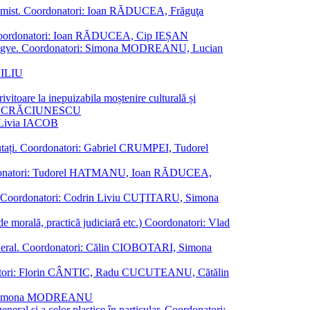
al junimist. Coordonatori: Ioan RĂDUCEA, Frăguţa
 etc. Coordonatori: Ioan RĂDUCEA, Cip IEȘAN
ţii bilingve. Coordonatori: Simona MODREANU, Lucian
ASILIU
vitoare la inepuizabila moștenire culturală și
iliu CRĂCIUNESCU
, Livia IACOB
reputați. Coordonatori: Gabriel CRUMPEI, Tudorel
st. Coordonatori: Tudorel HATMANU, Ioan RĂDUCEA,
ană. Coordonatori: Codrin Liviu CUŢITARU, Simona
e de morală, practică judiciară etc.) Coordonatori: Vlad
în general. Coordonatori: Călin CIOBOTARI, Simona
oordonatori: Florin CÂNTIC, Radu CUCUTEANU, Cătălin
INTE, Simona MODREANU
eneral și a celor plastice în particular. Coordonatori: