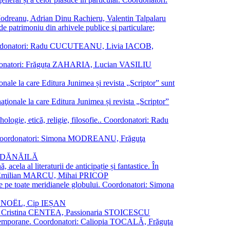
a Modreanu, Adrian Dinu Rachieru, Valentin Talpalaru
de patrimoniu din arhivele publice şi particulare;
ală. Coordonatori: Radu CUCUTEANU, Livia IACOB,
 Coordonatori: Frăguța ZAHARIA, Lucian VASILIU
ionale la care Editura Junimea și revista „Scriptor” sunt
 naţionale la care Editura Junimea și revista „Scriptor”
logie, etică, religie, filosofie.. Coordonatori: Radu
versal. Coordonatori: Simona MODREANU, Frăguţa
rina DĂNĂILĂ
 acela al literaturii de anticipație și fantastice. În
tori: Emilian MARCU, Mihai PRICOP
 de pe toate meridianele globului. Coordonatori: Simona
vier NOËL, Cip IEȘAN
natori: Cristina CENTEA, Passionaria STOICESCU
ce contemporane. Coordonatori: Caliopia TOCALĂ, Frăguţa