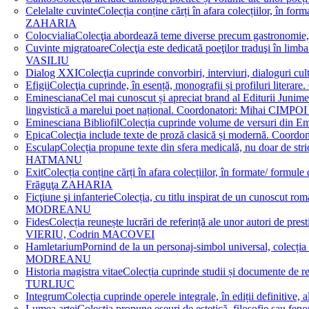
Celelalte cuvinte
Colecția conține cărți în afara colecțiilor, în f
ZAHARIA
Colocvialia
Colecţia abordează teme diverse precum gastronomie, 
Cuvinte migratoare
Colecţia este dedicată poeţilor traduşi în li
VASILIU
Dialog XXI
Colecţia cuprinde convorbiri, interviuri, dialogur
Efigii
Colecţia cuprinde, în esență, monografii și profiluri lit
Eminesciana
Cel mai cunoscut și apreciat brand al Editurii Junim
lingvistică a marelui poet național. Coordonatori: Miha
Eminesciana Bibliofil
Colecția cuprinde volume de versuri din
Epica
Colecţia include texte de proză clasică și modernă. C
Esculap
Colecția propune texte din sfera medicală, nu doar de str
HATMANU
Exit
Colecția conține cărți în afara colecțiilor, în formate/ for
Frăguţa ZAHARIA
Ficţiune şi infanterie
Colecția, cu titlu inspirat de un cunoscut
MODREANU
Fides
Colecția reunește lucrări de referință ale unor autori de pres
VIERIU, Codrin MACOVEI
Hamletarium
Pornind de la un personaj-simbol universal, colecția
MODREANU
Historia magistra vitae
Colecția cuprinde studii și documente de 
TURLIUC
Integrum
Colecția cuprinde operele integrale, în ediții defini
Lumea artei
Colecția propune eseuri de estetică, filosofie sau feno