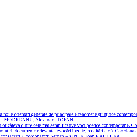
 noile orientări generate de principalele fenomene științifice contempora
Simona MODREANU, Alexandru TOFAN
titorilor câteva dintre cele mai semnificative voci poetice contempor
i (amintiri, documente relevante, evocări inedite, reeditări etc.). Co
poeți consacraţi. Coordonatori: Șerban AXINTE, Ioan RĂDUCEA