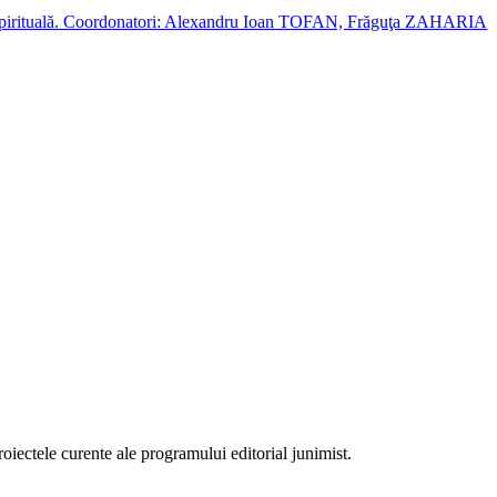
cție spirituală. Coordonatori: Alexandru Ioan TOFAN, Frăguţa ZAHARIA
proiectele curente ale programului editorial junimist.