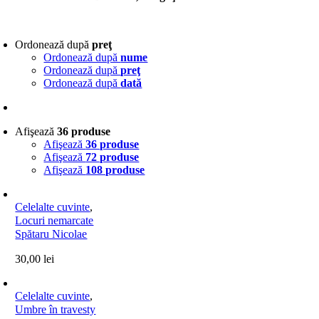
Ordonează după
preţ
Ordonează după
nume
Ordonează după
preţ
Ordonează după
dată
Afişează
36 produse
Afişează
36 produse
Afişează
72 produse
Afişează
108 produse
Celelalte cuvinte
,
Locuri nemarcate
Spătaru Nicolae
30,00
lei
Celelalte cuvinte
,
Umbre în travesty