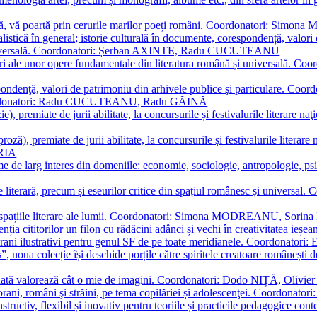
plă, vă poartă prin cerurile marilor poeți români. Coordonatori: Simon
istică în general; istorie culturală în documente, corespondență, valori 
și universală. Coordonatori: Șerban AXINTE, Radu CUCUTEANU
editări ale unor opere fundamentale din literatura română și univers
espondenţă, valori de patrimoniu din arhivele publice şi particulare.
. Coordonatori: Radu CUCUTEANU, Radu GĂINĂ
, premiate de jurii abilitate, la concursurile și festivalurile literare naţ
ză), premiate de jurii abilitate, la concursurile și festivalurile literare
ARIA
 de larg interes din domeniile: economie, sociologie, antropologie, psiho
storie literară, precum și eseurilor critice din spațiul românesc și uni
toate spațiile literare ale lumii. Coordonatori: Simona MODREANU, So
a cititorilor un filon cu rădăcini adânci și vechi în creativitatea ieșeană,
emporani ilustrativi pentru genul SF de pe toate meridianele. Coordona
”, noua colecție își deschide porțile către spiritele creatoare românești
enată valorează cât o mie de imagini. Coordonatori: Dodo NIȚĂ, Oli
porani, români şi străini, pe tema copilăriei și adolescenţei. Coordo
constructiv, flexibil și inovativ pentru teoriile și practicile pedagogi