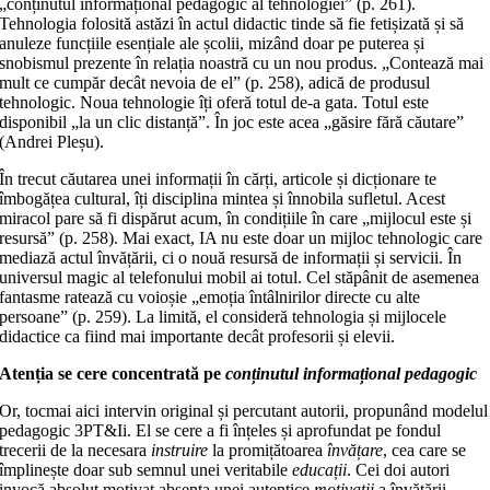
„conținutul informațional pedagogic al tehnologiei” (p. 261).
Tehnologia folosită astăzi în actul didactic tinde să fie fetișizată și să
anuleze funcțiile esențiale ale școlii, mizând doar pe puterea și
snobismul prezente în relația noastră cu un nou produs. „Contează mai
mult ce cumpăr decât nevoia de el” (p. 258), adică de produsul
tehnologic. Noua tehnologie îți oferă totul de‑a gata. Totul este
disponibil „la un clic distanță”. În joc este acea „găsire fără căutare”
(Andrei Pleșu).
În trecut căutarea unei informații în cărți, articole și dicționare te
îmbogățea cultural, îți disciplina mintea și înnobila sufletul. Acest
miracol pare să fi dispărut acum, în condițiile în care „mijlocul este și
resursă” (p. 258). Mai exact, IA nu este doar un mijloc tehnologic care
mediază actul învățării, ci o nouă resursă de informații și servicii. În
universul magic al telefonului mobil ai totul. Cel stăpânit de asemenea
fantasme ratează cu voioșie „emoția întâlnirilor directe cu alte
persoane” (p. 259). La limită, el consideră tehnologia și mijlocele
didactice ca fiind mai importante decât profesorii și elevii.
Atenția se cere concentrată pe
conținutul informațional pedagogic
Or, tocmai aici intervin original și percutant autorii, propunând modelul
pedagogic 3PT&Ii. El se cere a fi înțeles și aprofundat pe fondul
trecerii de la necesara
instruire
la promițătoarea
învățare
, cea care se
împlinește doar sub semnul unei veritabile
educații
. Cei doi autori
invocă absolut motivat absența unei autentice
motivații
a învățării,