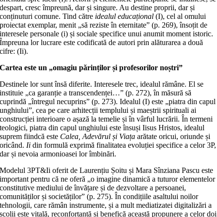
despart, cresc împreună, dar și singure. Au destine proprii, dar și
conținuturi comune. Tind către
idealul educațional
(I), cel al omului
proiectat exemplar, menit „să reziste în eternitate” (p. 269), însoțit de
interesele personale (i) și sociale specifice unui anumit moment istoric.
Împreuna lor lucrare este codificată de autori prin alăturarea a două
cifre: (Ii).
Cartea este un „omagiu părinților și profesorilor noștri”
Destinele lor sunt însă diferite. Interesele trec, idealul rămâne. El se
instituie „ca garanție a transcendenței…” (p. 272), în măsură să
cuprindă „întregul necuprins” (p. 273). Idealul (I) este „piatra din capul
unghiului”, cea pe care arhitecții templului și maeștrii spirituali ai
construcției interioare o așază la temelie și în vârful lucrării. În termeni
teologici, piatra din capul unghiului este însuși Iisus Hristos, idealul
suprem fiindcă este
Calea, Adevărul și Viața
arătate oricui, oriunde și
oricând.
Ii
din formulă exprimă finalitatea evoluției specifice a celor 3P,
dar și nevoia armonioasei lor îmbinări.
Modelul 3PT&Ii oferit de Laurențiu Șoitu și Mara Sînziana Pascu este
important pentru că ne oferă „o imagine dinamică a tuturor elementelor
constitutive mediului de învățare și de dezvoltare a persoanei,
comunităților și societăților” (p. 275). În condițiile asaltului noilor
tehnologii, care rămân instrumente, și a mult mediatizatei digitalizări a
școlii este vitală, reconfortantă și benefică această propunere a celor doi