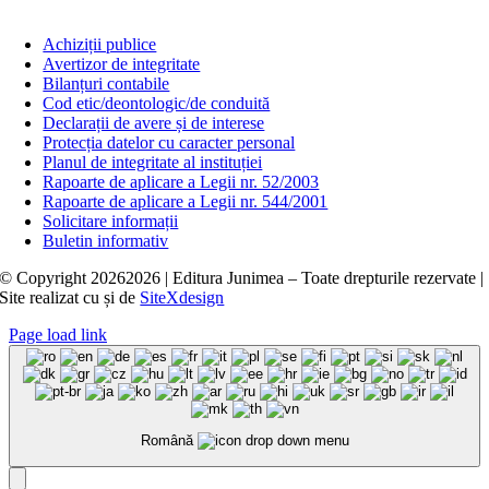
Achiziții publice
Avertizor de integritate
Bilanțuri contabile
Cod etic/deontologic/de conduită
Declarații de avere și de interese
Protecția datelor cu caracter personal
Planul de integritate al instituției
Rapoarte de aplicare a Legii nr. 52/2003
Rapoarte de aplicare a Legii nr. 544/2001
Solicitare informații
Buletin informativ
© Copyright
20262026 | Editura Junimea – Toate drepturile rezervate |
Site realizat cu
și
de
SiteXdesign
Page load link
Română