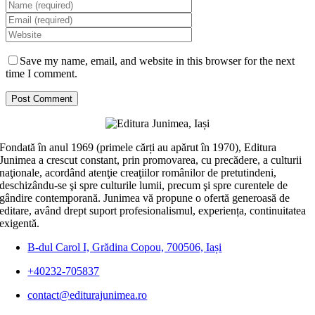
Save my name, email, and website in this browser for the next
time I comment.
Fondată în anul 1969 (primele cărți au apărut în 1970), Editura
Junimea a crescut constant, prin promovarea, cu precădere, a culturii
naţionale, acordând atenţie creaţiilor românilor de pretutindeni,
deschizându-se şi spre culturile lumii, precum şi spre curentele de
gândire contemporană. Junimea vă propune o ofertă generoasă de
editare, având drept suport profesionalismul, experiența, continuitatea
exigentă.
B-dul Carol I, Grădina Copou, 700506, Iași
+40232-705837
contact@editurajunimea.ro