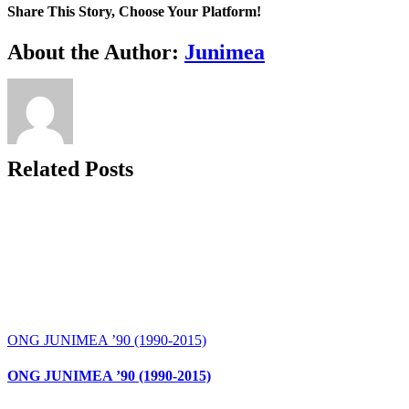
Share This Story, Choose Your Platform!
Facebook
X
Bluesky
Reddit
LinkedIn
WhatsApp
Telegram
Tumblr
Xing
Email
Copy
About the Author:
Junimea
Link
Related Posts
ONG JUNIMEA ’90 (1990-2015)
ONG JUNIMEA ’90 (1990-2015)