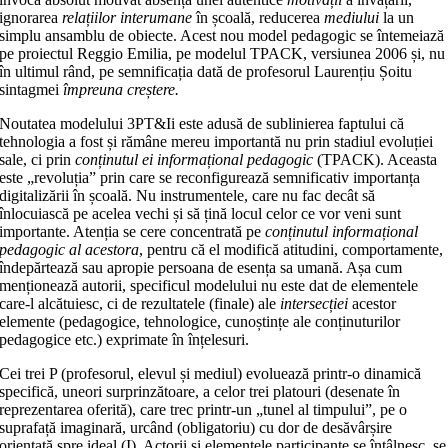
ignorarea
relațiilor interumane
în școală, reducerea
mediului
la un
simplu ansamblu de obiecte. Acest nou model pedagogic se întemeiază
pe proiectul Reggio Emilia, pe modelul TPACK, versiunea 2006 și, nu
în ultimul rând, pe semnificația dată de profesorul Laurențiu Șoitu
sintagmei
împreuna creștere.
Noutatea modelului 3PT&Ii este adusă de sublinierea faptului că
tehnologia a fost și rămâne mereu importantă nu prin stadiul evoluției
sale, ci prin
conținutul ei informațional pedagogic
(TPACK). Aceasta
este „revoluția” prin care se reconfigurează semnificativ importanța
digitalizării în școală. Nu instrumentele, care nu fac decât să
înlocuiască pe acelea vechi și să țină locul celor ce vor veni sunt
importante. Atenția se cere concentrată pe
conținutul informațional
pedagogic al acestora
, pentru că el modifică atitudini, comportamente,
îndepărtează sau apropie persoana de esența sa umană. Așa cum
menționează autorii, specificul modelului nu este dat de elementele
care‑l alcătuiesc, ci de rezultatele (finale) ale
intersecției
acestor
elemente (pedagogice, tehnologice, cunoștințe ale conținuturilor
pedagogice etc.) exprimate în înțelesuri.
Cei trei P (profesorul, elevul și mediul) evoluează printr‑o dinamică
specifică, uneori surprinzătoare, a celor trei platouri (desenate în
reprezentarea oferită), care trec printr‑un „tunel al timpului”, pe o
suprafață imaginară, urcând (obligatoriu) cu dor de desăvârșire
orientată spre ideal (I). Actorii și elementele participante se întâlnesc, se