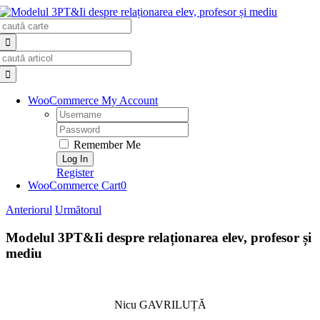
Skip
Search
to
for:
content
Search
for:
WooCommerce My Account
Username:
Password:
Remember Me
Register
WooCommerce Cart
0
Anteriorul
Următorul
Modelul 3PT&Ii despre relaționarea elev, profesor și
mediu
Nicu GAVRILUȚĂ