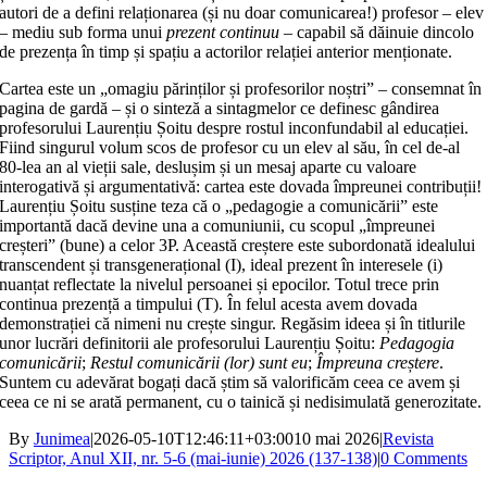
autori de a defini relaționarea (și nu doar comunicarea!) profesor – elev
– mediu sub forma unui
prezent continuu
– capabil să dăinuie dincolo
de prezența în timp și spațiu a actorilor relației anterior menționate.
Cartea este un „omagiu părinților și profesorilor noștri” – consemnat în
pagina de gardă – și o sinteză a sintagmelor ce definesc gândirea
profesorului Laurențiu Șoitu despre rostul inconfundabil al educației.
Fiind singurul volum scos de profesor cu un elev al său, în cel de‑al
80‑lea an al vieții sale, deslușim și un mesaj aparte cu valoare
interogativă și argumentativă: cartea este dovada împreunei contribuții!
Laurențiu Șoitu susține teza că o „pedagogie a comunicării” este
importantă dacă devine una a comuniunii, cu scopul „împreunei
creșteri” (bune) a celor 3P. Această creștere este subordonată idealului
transcendent și transgenerațional (I), ideal prezent în interesele (i)
nuanțat reflectate la nivelul persoanei și epocilor. Totul trece prin
continua prezență a timpului (T). În felul acesta avem dovada
demonstrației că nimeni nu crește singur. Regăsim ideea și în titlurile
unor lucrări definitorii ale profesorului Laurențiu Șoitu:
Pedagogia
comunicării
;
Restul comunicării (lor) sunt eu
;
Împreuna creștere
.
Suntem cu adevărat bogați dacă știm să valorificăm ceea ce avem și
ceea ce ni se arată permanent, cu o tainică și nedisimulată generozitate.
By
Junimea
|
2026-05-10T12:46:11+03:00
10 mai 2026
|
Revista
Scriptor, Anul XII, nr. 5-6 (mai-iunie) 2026 (137-138)
|
0 Comments