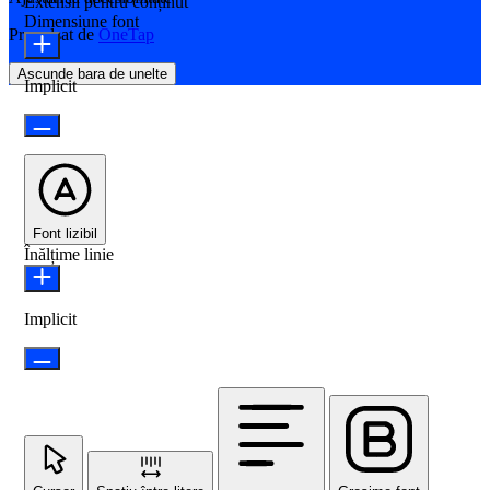
Extensii pentru conținut
Dimensiune font
Propulsat de
OneTap
Ascunde bara de unelte
Implicit
Font lizibil
Înălțime linie
Implicit