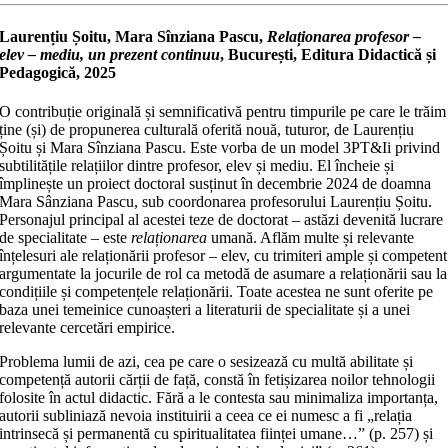
Laurențiu Șoitu, Mara Sînziana Pascu,
Relaționarea profesor –
elev – mediu, un prezent continuu
, București, Editura Didactică și
Pedagogică, 2025
O contribuție originală și semnificativă pentru timpurile pe care le trăim
ține (și) de propunerea culturală oferită nouă, tuturor, de Laurențiu
Șoitu și Mara Sînziana Pascu. Este vorba de un model 3PT&Ii privind
subtilitățile relațiilor dintre profesor, elev și mediu. El încheie și
împlinește un proiect doctoral susținut în decembrie 2024 de doamna
Mara Sânziana Pascu, sub coordonarea profesorului Laurențiu Șoitu.
Personajul principal al acestei teze de doctorat – astăzi devenită lucrare
de specialitate – este
relaționarea
umană. Aflăm multe și relevante
înțelesuri ale relaționării profesor – elev, cu trimiteri ample și competent
argumentate la jocurile de rol ca metodă de asumare a relaționării sau la
condițiile și competențele relaționării. Toate acestea ne sunt oferite pe
baza unei temeinice cunoașteri a literaturii de specialitate și a unei
relevante cercetări empirice.
Problema lumii de azi, cea pe care o sesizează cu multă abilitate și
competență autorii cărții de față, constă în fetișizarea noilor tehnologii
folosite în actul didactic. Fără a le contesta sau minimaliza importanța,
autorii subliniază nevoia instituirii a ceea ce ei numesc a fi „relația
intrinsecă și permanentă cu spiritualitatea ființei umane…” (p. 257) și