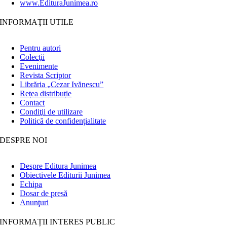
www.EdituraJunimea.ro
INFORMAŢII UTILE
Pentru autori
Colecţii
Evenimente
Revista Scriptor
Librăria „Cezar Ivănescu”
Rețea distribuție
Contact
Condiţii de utilizare
Politică de confidențialitate
DESPRE NOI
Despre Editura Junimea
Obiectivele Editurii Junimea
Echipa
Dosar de presă
Anunţuri
INFORMAȚII INTERES PUBLIC