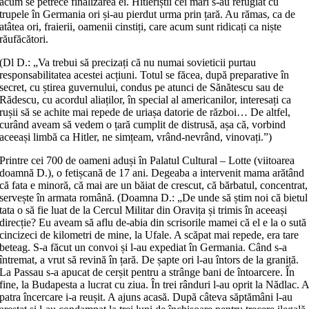
acum se petrece finalizarea ei. Hitleriștii cei mari s-au refugiat cu
trupele în Germania ori și-au pierdut urma prin țară. Au rămas, ca de
atâtea ori, fraierii, oamenii cinstiți, care acum sunt ridicați ca niște
răufăcători.
(Dl D.: „Va trebui să precizați că nu numai sovieticii purtau
responsabilitatea acestei acțiuni. Totul se făcea, după preparative în
secret, cu știrea guvernului, condus pe atunci de Sănătescu sau de
Rădescu, cu acordul aliaților, în special al americanilor, interesați ca
rușii să se achite mai repede de uriașa datorie de război… De altfel,
curând aveam să vedem o țară cumplit de distrusă, așa că, vorbind
aceeași limbă ca Hitler, ne simțeam, vrând-nevrând, vinovați.”)
Printre cei 700 de oameni aduși în Palatul Cultural – Lotte (viitoarea
doamnă D.), o fetișcană de 17 ani. Degeaba a intervenit mama arătând
că fata e minoră, că mai are un băiat de crescut, că bărbatul, concentrat,
servește în armata română. (Doamna D.: „De unde să știm noi că bietul
tata o să fie luat de la Cercul Militar din Oravița și trimis în aceeași
direcție? Eu aveam să aflu de-abia din scrisorile mamei că el e la o sută
cincizeci de kilometri de mine, la Ufale. A scăpat mai repede, era tare
beteag. S-a făcut un convoi și l-au expediat în Germania. Când s-a
întremat, a vrut să revină în țară. De șapte ori l-au întors de la graniță.
La Passau s-a apucat de cerșit pentru a strânge bani de întoarcere. În
fine, la Budapesta a lucrat cu ziua. În trei rânduri l-au oprit la Nădlac. 
patra încercare i-a reușit. A ajuns acasă. După câteva săptămâni l-au