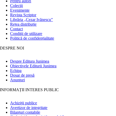
Pentru autori
Colecţii
Evenimente
Revista Scriptor
Librăria „Cezar Ivănescu”
Rețea distribuție
Contact
Condiţii de utilizare
Politică de confidențialitate
DESPRE NOI
Despre Editura Junimea
Obiectivele Editurii Junimea
Echipa
Dosar de presă
Anunţuri
INFORMAȚII INTERES PUBLIC
Achiziții publice
Avertizor de integritate
Bilanțuri contabile