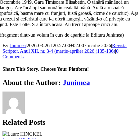
Octombrie 1949. Gara Timișoara Elisabetin. O tânără mănâncă un
langoș. Are încă opt sau nouă în cealaltă mână. Arată a rusoaică
(pufoaică, basma mare cu franjuri, fustă groasă, cizme de cauciuc). Așa
a crezut și ceferistul care i-a oferit langoșii, văzând-o că privește cu
jind. Este Lotte. S-a întors acasă. Au trecut aproape cinci ani.
(fragment dintr-un volum în curs de apariție la Editura Junimea)
By
Junimea
|
2026-03-26T20:57:00+02:00
7 martie 2026
|
Revista
Scriptor, Anul XII, nr. 3-4 (martie-aprilie) 2026 (135-136)
|
0
Comments
Share This Story, Choose Your Platform!
Facebook
X
Bluesky
Reddit
LinkedIn
WhatsApp
Telegram
Tumblr
Xing
Email
Copy
About the Author:
Junimea
Link
Related Posts