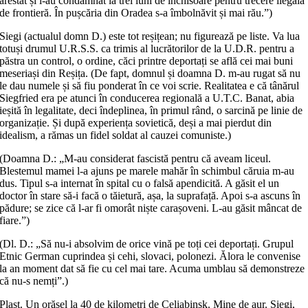
arestat și l-au condamnat la trei luni de închisoare pentru trecere ilegală
de frontieră. În pușcăria din Oradea s-a îmbolnăvit și mai rău.”)
Siegi (actualul domn D.) este tot reșițean; nu figurează pe liste. Va lua
totuși drumul U.R.S.S. ca trimis al lucrătorilor de la U.D.R. pentru a
păstra un control, o ordine, căci printre deportați se află cei mai buni
meseriași din Reșița. (De fapt, domnul și doamna D. m-au rugat să nu
le dau numele și să fiu ponderat în ce voi scrie. Realitatea e că tânărul
Siegfried era pe atunci în conducerea regională a U.T.C. Banat, abia
ieșită în legalitate, deci îndeplinea, în primul rând, o sarcină pe linie de
organizație. Și după experiența sovietică, deși a mai pierdut din
idealism, a rămas un fidel soldat al cauzei comuniste.)
(Doamna D.: „M-au considerat fascistă pentru că aveam liceul.
Blestemul mamei l-a ajuns pe marele mahăr în schimbul căruia m-au
dus. Tipul s-a internat în spital cu o falsă apendicită. A găsit el un
doctor în stare să-i facă o tăietură, așa, la suprafață. Apoi s-a ascuns în
pădure; se zice că l-ar fi omorât niște carașoveni. L-au găsit mâncat de
fiare.”)
(Dl. D.: „Să nu-i absolvim de orice vină pe toți cei deportați. Grupul
Etnic German cuprindea și cehi, slovaci, polonezi. Ălora le convenise
la an moment dat să fie cu cel mai tare. Acuma umblau să demonstreze
că nu-s nemți”.)
Plast. Un orășel la 40 de kilometri de Celiabinsk. Mine de aur. Siegi,