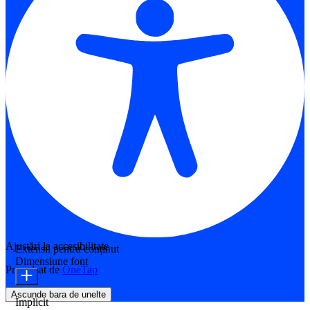
Ajustări la accesibilitate
Extensii pentru conținut
Dimensiune font
Propulsat de
OneTap
Ascunde bara de unelte
Implicit