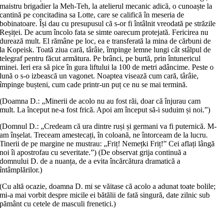
maistru brigadier la Meh-Teh, la atelierul mecanic adică, o cunoaște la
cantină pe concitadina sa Lotte, care se califică în meseria de
bobinatoare. Își dau cu presupusul că s-or fi întâlnit vreodată pe străzile
Reșiței. De acum încolo fata se simte oarecum protejată. Fericirea nu
durează mult. El rămâne pe loc, ea e transferată la mina de cărbuni de
la Kopeisk. Toată ziua cară, târâie, împinge lemne lungi cât stâlpul de
telegraf pentru făcut armătura. Pe brânci, pe burtă, prin întunericul
minei. Ieri era să pice în gura liftului la 100 de metri adâncime. Peste o
lună o s-o izbească un vagonet. Noaptea visează cum cară, târâie,
împinge bușteni, cum cade printr-un puț ce nu se mai termină.
(Doamna D.: „Minerii de acolo nu au fost răi, doar că înjurau cam
mult. La început ne-a fost frică. Apoi am început să-i suduim și noi.”)
(Domnul D.: „Credeam că ura dintre ruși și germani va fi puternică. M-
am înșelat. Treceam amestecați, în coloană, ne întorceam de la lucru.
Tinerii de pe margine ne mustrau: „Friț! Nemețki Friț!” Cei aflați lângă
noi îi apostrofau cu severitate.”) (De observat grija continuă a
domnului D. de a nuanța, de a evita încărcătura dramatică a
întâmplărilor.)
(Cu altă ocazie, doamna D. mi se văitase că acolo a adunat toate bolile;
mi-a mai vorbit despre micile ei bătălii de fată singură, date zilnic sub
pământ cu cetele de masculi frenetici.)