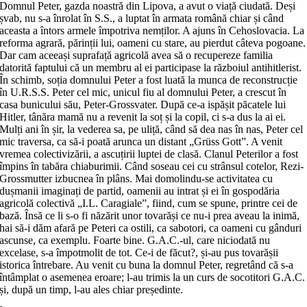
Domnul Peter, gazda noastră din Lipova, a avut o viață ciudată. Deși
șvab, nu s-a înrolat în S.S., a luptat în armata română chiar și când
aceasta a întors armele împotriva nemților. A ajuns în Cehoslovacia. La
reforma agrară, părinții lui, oameni cu stare, au pierdut câteva pogoane.
Dar cam aceeași suprafață agricolă avea să o recupereze familia
datorită faptului că un membru al ei participase la războiul antihitlerist.
În schimb, soția domnului Peter a fost luată la munca de reconstrucție
în U.R.S.S. Peter cel mic, unicul fiu al domnului Peter, a crescut în
casa bunicului său, Peter-Grossvater. După ce-a ispășit păcatele lui
Hitler, tânăra mamă nu a revenit la soț și la copil, ci s-a dus la ai ei.
Mulți ani în șir, la vederea sa, pe uliță, când să dea nas în nas, Peter cel
mic traversa, ca să-i poată arunca un distant „Grüss Gott”. A venit
vremea colectivizării, a ascuțirii luptei de clasă. Clanul Peterilor a fost
împins în tabăra chiaburimii. Când soseau cei cu strânsul cotelor, Rezi-
Grossmutter izbucnea în plâns. Mai domolindu-se activitatea cu
dușmanii imaginați de partid, oamenii au intrat și ei în gospodăria
agricolă colectivă „I.L. Caragiale”, fiind, cum se spune, printre cei de
bază. Însă ce li s-o fi năzărit unor tovarăși ce nu-i prea aveau la inimă,
hai să-i dăm afară pe Peteri ca ostili, ca sabotori, ca oameni cu gânduri
ascunse, ca exemplu. Foarte bine. G.A.C.-ul, care niciodată nu
excelase, s-a împotmolit de tot. Ce-i de făcut?, și-au pus tovarășii
istorica întrebare. Au venit cu buna la domnul Peter, regretând că s-a
întâmplat o asemenea eroare; l-au trimis la un curs de socotitori G.A.C.
și, după un timp, l-au ales chiar președinte.