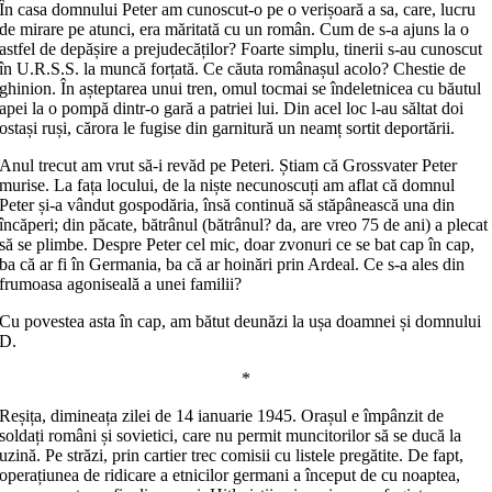
În casa domnului Peter am cunoscut-o pe o verișoară a sa, care, lucru
de mirare pe atunci, era măritată cu un român. Cum de s-a ajuns la o
astfel de depășire a prejudecăților? Foarte simplu, tinerii s-au cunoscut
în U.R.S.S. la muncă forțată. Ce căuta românașul acolo? Chestie de
ghinion. În așteptarea unui tren, omul tocmai se îndeletnicea cu băutul
apei la o pompă dintr-o gară a patriei lui. Din acel loc l-au săltat doi
ostași ruși, cărora le fugise din garnitură un neamț sortit deportării.
Anul trecut am vrut să-i revăd pe Peteri. Știam că Grossvater Peter
murise. La fața locului, de la niște necunoscuți am aflat că domnul
Peter și-a vândut gospodăria, însă continuă să stăpânească una din
încăperi; din păcate, bătrânul (bătrânul? da, are vreo 75 de ani) a plecat
să se plimbe. Despre Peter cel mic, doar zvonuri ce se bat cap în cap,
ba că ar fi în Germania, ba că ar hoinări prin Ardeal. Ce s-a ales din
frumoasa agoniseală a unei familii?
Cu povestea asta în cap, am bătut deunăzi la ușa doamnei și domnului
D.
*
Reșița, dimineața zilei de 14 ianuarie 1945. Orașul e împânzit de
soldați români și sovietici, care nu permit muncitorilor să se ducă la
uzină. Pe străzi, prin cartier trec comisii cu listele pregătite. De fapt,
operațiunea de ridicare a etnicilor germani a început de cu noaptea,