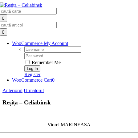
Skip
Search
to
for:
content
Search
for:
WooCommerce My Account
Username:
Password:
Remember Me
Register
WooCommerce Cart
0
Anteriorul
Următorul
Reșița – Celiabinsk
Viorel MARINEASA