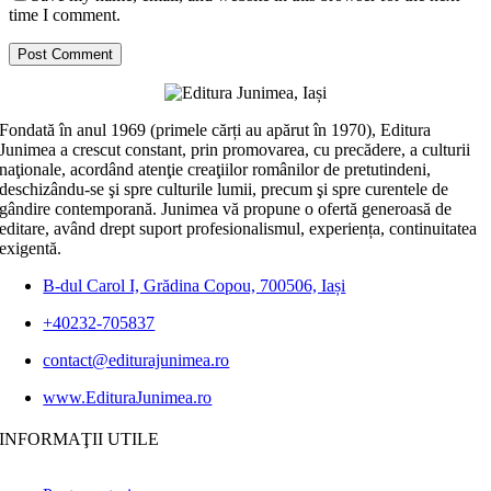
time I comment.
Fondată în anul 1969 (primele cărți au apărut în 1970), Editura
Junimea a crescut constant, prin promovarea, cu precădere, a culturii
naţionale, acordând atenţie creaţiilor românilor de pretutindeni,
deschizându-se şi spre culturile lumii, precum şi spre curentele de
gândire contemporană. Junimea vă propune o ofertă generoasă de
editare, având drept suport profesionalismul, experiența, continuitatea
exigentă.
B-dul Carol I, Grădina Copou, 700506, Iași
+40232-705837
contact@editurajunimea.ro
www.EdituraJunimea.ro
INFORMAŢII UTILE