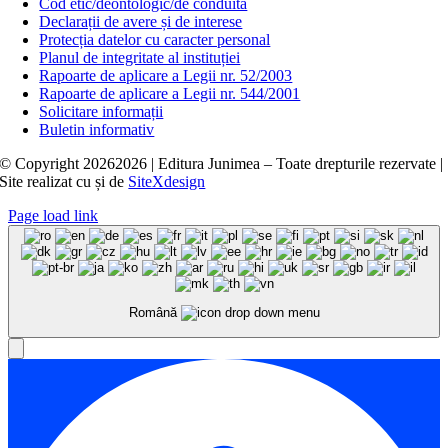
Cod etic/deontologic/de conduită
Declarații de avere și de interese
Protecția datelor cu caracter personal
Planul de integritate al instituției
Rapoarte de aplicare a Legii nr. 52/2003
Rapoarte de aplicare a Legii nr. 544/2001
Solicitare informații
Buletin informativ
© Copyright
20262026 | Editura Junimea – Toate drepturile rezervate |
Site realizat cu
și
de
SiteXdesign
Page load link
Română