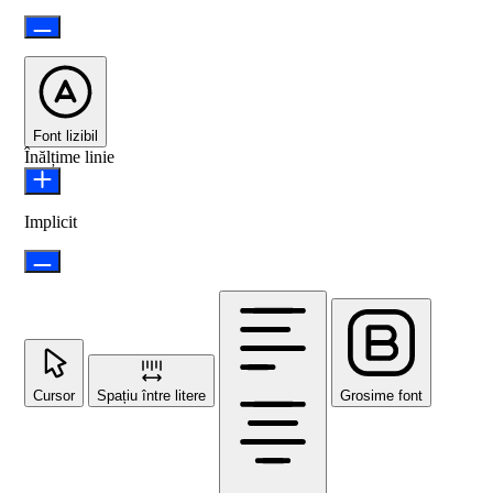
Font lizibil
Înălțime linie
Implicit
Cursor
Spațiu între litere
Grosime font