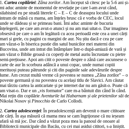
1.
Cartea copilăriei
:
Zâna zorilor
. A
m început să citesc pe la 5-6 ani și
mi aduc aminte de momentul de revelație pe care l-am avut când,
silabisind eu pe stradă literele C – E – C de deasupra locului unde
intram de mână cu mama, am înțeles brusc că e vorba de CEC, locul
unde se dădeau și se primeau bani. Îmi aduc aminte de bucuria
înțelegerii, pe care am avut-o atunci și nu am mai uitat-o. Dar imaginea
obsesivă pe care o am în legătură cu acea perioadă este cea a unei cărți
mari și grele, cu pagini cu margini de aur. Nu știu dacă e cea pe care
am văzut-o în biserica pustie din satul bunicilor mei materni din
Bucovina, unde am intrat din întâmplare într-o după-amiază de vară și
am văzut o Biblie groasă cu coperți de metal auriu încrustate cu pietre
semi-prețioase. Apoi am citit o poveste despre o zână care ascunsese o
carte de aur în scorbura adâncă a unui copac, unde numai copiii
merituoși puteau pătrunde și citi din paginile sale adevărurile despre
lume. Am crezut multă vreme că povestea se numea „Zâna zorilor” – o
poveste germană și nu povestea cu același titlu de Slavici. Am căutat
mai târziu cartea la anticariate și pe internet dar nu am găsit-o. Poate că
am visat-o. Dar e un „vis formator” care m-a bântuit din când în când.
Mai rețin din copilărie
Aventurile lui Habarnam și ale prietenilor săi
d
Nikolai Nosov și
Pinocchio
de Carlo Collodi.
2.
Cartea adolescenței
: În preadolescență am
devenit o mare cititoare
de cărți. În așa măsură că mama mea se cam îngrijorase că nu ieșeam
afară să mă joc. Dar când a văzut poza mea la panoul de onoare al
Bibliotecii municipale din Bacău, cu cei mai asidui cititori, s-a liniștit.