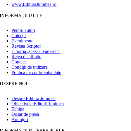
www.EdituraJunimea.ro
INFORMAŢII UTILE
Pentru autori
Colecţii
Evenimente
Revista Scriptor
Librăria „Cezar Ivănescu”
Rețea distribuție
Contact
Condiţii de utilizare
Politică de confidențialitate
DESPRE NOI
Despre Editura Junimea
Obiectivele Editurii Junimea
Echipa
Dosar de presă
Anunţuri
INFORMAȚII INTERES PUBLIC