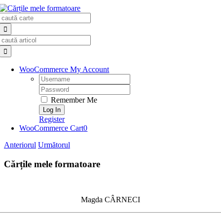
Skip
Search
to
for:
content
Search
for:
WooCommerce My Account
Username:
Password:
Remember Me
Register
WooCommerce Cart
0
Anteriorul
Următorul
Cărțile mele formatoare
Magda CÂRNECI