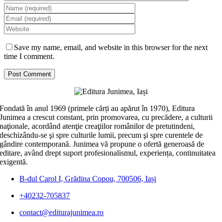
Save my name, email, and website in this browser for the next
time I comment.
Fondată în anul 1969 (primele cărți au apărut în 1970), Editura
Junimea a crescut constant, prin promovarea, cu precădere, a culturii
naţionale, acordând atenţie creaţiilor românilor de pretutindeni,
deschizându-se şi spre culturile lumii, precum şi spre curentele de
gândire contemporană. Junimea vă propune o ofertă generoasă de
editare, având drept suport profesionalismul, experiența, continuitatea
exigentă.
B-dul Carol I, Grădina Copou, 700506, Iași
+40232-705837
contact@editurajunimea.ro