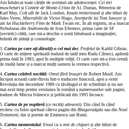
Am înfulecat toate cărțile de aventuri ale adolescenței:
Cei trei
muschetari
și
Contele de Monte-Cristo
de Al. Dumas,
Winnetou
de
Karl May,
Colț alb
de Jack London,
Insula misterioasă
și alte titluri de
Jules Verne,
Mizerabilii
de Victor Hugo,
Aventurile lui Tom Sawyer
și
ale lui Huckleberry Finn
de Mark Twain etc. În alt registru, m-a marcat
Nebuloasa din Andromeda
de Ivan Efremov, prima carte de SF
(sovietic) citită, care mi-a deschis o zonă fabuloasă a imaginației,
hrănită de știință și cosmologie.
3.
Cartea pe care ați dărui(t)-o cel mai des
:
Profetul
de Kahlil Gibran.
O carte de inițiere spirituală tradusă de tatăl meu Radu Cârneci, apărută
prima dată în 1983, apoi în multiple ediții. O carte care mi-a fost cerută
de multă lume și a marcat mulți oameni la vremea respectivă.
4.
Cartea celebră necitită
:
Omul fără însușiri
de Robert Musil. Am
început această carte-fluviu într-o traducere franceză, apoi a venit
Revoluția din decembrie 1989 cu tăvălugul ei de schimbări și nu am
mai avut timp pentru versiunea în română a numeroaselor sale pagini,
traduse de Mircea Ivănescu și publicată din 1995 încoace.
5.
Cartea de pe noptieră
(ce recitiți adeseori): Din când în când
recitesc cu folos spiritual câteva pagini din
Bhagavadgita
sau din
Noul
Testament,
dar și poeme de Eminescu sau Rumi.
6.
Cartea momentului
:
Eroul cu o mie de chipuri
și alte titluri de