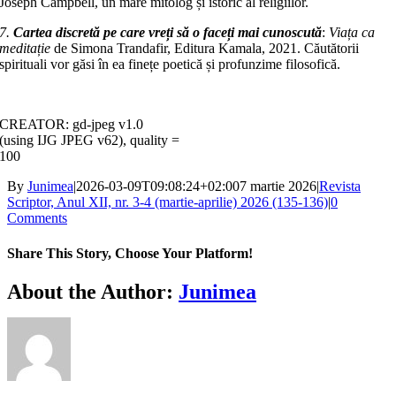
Joseph Campbell, un mare mitolog și istoric al religiilor.
7.
Cartea
discretă pe care vreți să o faceți mai cunoscută
:
Viața ca
meditație
de Simona Trandafir, Editura Kamala, 2021. Căutătorii
spirituali vor găsi în ea finețe poetică și profunzime filosofică.
CREATOR: gd-jpeg v1.0
(using IJG JPEG v62), quality =
100
By
Junimea
|
2026-03-09T09:08:24+02:00
7 martie 2026
|
Revista
Scriptor, Anul XII, nr. 3-4 (martie-aprilie) 2026 (135-136)
|
0
Comments
Share This Story, Choose Your Platform!
Facebook
X
Bluesky
Reddit
LinkedIn
WhatsApp
Telegram
Tumblr
Xing
Email
Copy
About the Author:
Junimea
Link