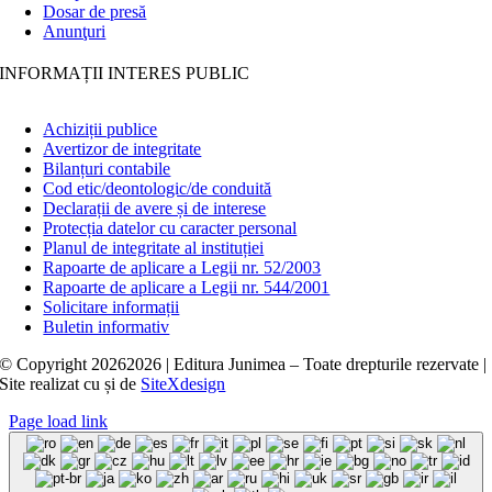
Dosar de presă
Anunţuri
INFORMAȚII INTERES PUBLIC
Achiziții publice
Avertizor de integritate
Bilanțuri contabile
Cod etic/deontologic/de conduită
Declarații de avere și de interese
Protecția datelor cu caracter personal
Planul de integritate al instituției
Rapoarte de aplicare a Legii nr. 52/2003
Rapoarte de aplicare a Legii nr. 544/2001
Solicitare informații
Buletin informativ
© Copyright
20262026 | Editura Junimea – Toate drepturile rezervate |
Site realizat cu
și
de
SiteXdesign
Page load link