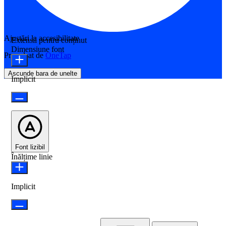
Ajustări la accesibilitate
Extensii pentru conținut
Dimensiune font
Propulsat de
OneTap
Ascunde bara de unelte
Implicit
Font lizibil
Înălțime linie
Implicit