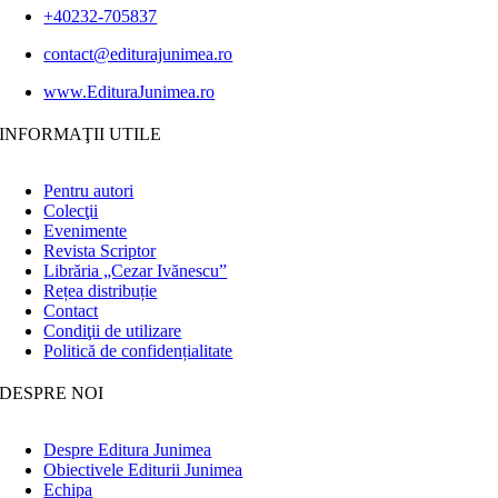
+40232-705837
contact@editurajunimea.ro
www.EdituraJunimea.ro
INFORMAŢII UTILE
Pentru autori
Colecţii
Evenimente
Revista Scriptor
Librăria „Cezar Ivănescu”
Rețea distribuție
Contact
Condiţii de utilizare
Politică de confidențialitate
DESPRE NOI
Despre Editura Junimea
Obiectivele Editurii Junimea
Echipa