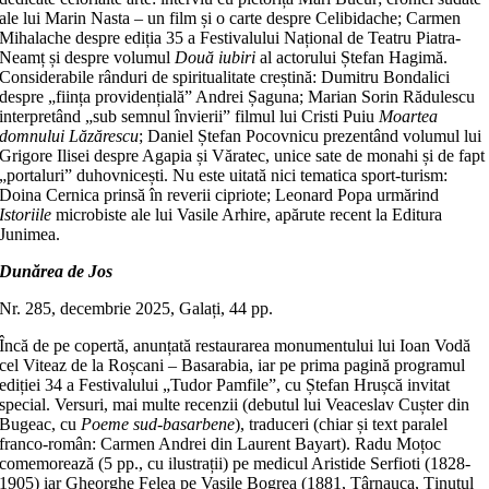
ale lui Marin Nasta – un film și o carte despre Celibidache; Carmen
Mihalache despre ediția 35 a Festivalului Național de Teatru Piatra-
Neamț și despre volumul
Două iubiri
al actorului Ștefan Hagimă.
Considerabile rânduri de spiritualitate creștină: Dumitru Bondalici
despre „ființa providențială” Andrei Șaguna; Marian Sorin Rădulescu
interpretând „sub semnul învierii” filmul lui Cristi Puiu
Moartea
domnului Lăzărescu
; Daniel Ștefan Pocovnicu prezentând volumul lui
Grigore Ilisei despre Agapia și Văratec, unice sate de monahi și de fapt
„portaluri” duhovnicești. Nu este uitată nici tematica sport-turism:
Doina Cernica prinsă în reverii cipriote; Leonard Popa urmărind
Istoriile
microbiste ale lui Vasile Arhire, apărute recent la Editura
Junimea.
Dunărea de Jos
Nr. 285, decembrie 2025, Galați, 44 pp.
Încă de pe copertă, anunțată restaurarea monumentului lui Ioan Vodă
cel Viteaz de la Roșcani – Basarabia, iar pe prima pagină programul
ediției 34 a Festivalului „Tudor Pamfile”, cu Ștefan Hrușcă invitat
special. Versuri, mai multe recenzii (debutul lui Veaceslav Cușter din
Bugeac, cu
Poeme sud-basarbene
), traduceri (chiar și text paralel
franco-român: Carmen Andrei din Laurent Bayart). Radu Moțoc
comemorează (5 pp., cu ilustrații) pe medicul Aristide Serfioti (1828-
1905) iar Gheorghe Felea pe Vasile Bogrea (1881, Târnauca, Ținutul