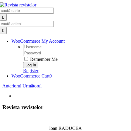
Skip
Search
to
for:
content
Search
for:
WooCommerce My Account
Username:
Password:
Remember Me
Register
WooCommerce Cart
0
Anteriorul
Următorul
View
Larger
Image
Revista revistelor
Ioan RĂDUCEA