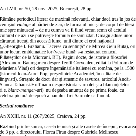
An LVII, nr. 50, 28 nov. 2025, București, 28 pp.
Rămâne periodicul literar de maximă relevanță, chiar dacă tras în jos de
cenușiul
vintage
al hârtiei de ziar, de formatul mic și de corpul de literă
mic spre minuscul – de nu cumva va fi fiind vreun semn că actului
cultural de azi i se potrivește formula de samizdat. Omagii aduse unor
cărturari trecuți din această lume, unii dintre ei eroi naționali
(„Gheorghe I. Brătianu. Tăcerea ca sentință” de Mircea Gelu Buta), ori
unor locuri emblematice lor (veste bună: s-a restaurat conacul
Pillateștilor de la Miorcani, BT). Pagini docte, de istorie a filosofiei
(Alexandru Baumgarten despre Teofil Corydaleu, editat la Polirom de
Marilena Vlad) ori despre îngemănările italienei cu româna, pe la 1500
(istoricul Ioan-Aurel Pop, președintele Academiei, în calitate de
lingvist!). Strașnic de doct, dar și strașnic de savuros, articolul Ancăi-
Stanca Tabarasi-Hoffmann despre istoria sarmalei și a blamanjelelor
(i.e.
blanc-manger
-uri), nu degeaba anunțat de pe prima foaie, cu
celebra pictură de epocă a hanului Trei Sarmale ca fundal.
Scrisul românesc
An XXIII, nr. 11 (267)/2025, Craiova, 24 pp.
Răzbind printre sumar, caseta tehnică și alte casete de început, evocare
de 3 pp. a directorului Florea Firan despre Gabriela Melinescu,