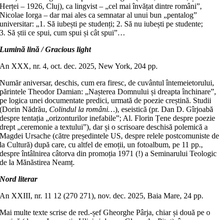
Herței – 1926, Cluj), ca lingvist – „cel mai învățat dintre români”,
Nicolae Iorga – dar mai ales ca semnatar al unui bun „pentalog”
universitar: „1. Să iubești pe studenți; 2. Să nu iubești pe studente;
3. Să știi ce spui, cum spui și cât spui”…
Lumină lină / Gracious light
An XXX, nr. 4, oct. dec. 2025, New York, 204 pp.
Număr aniversar, deschis, cum era firesc, de cuvântul întemeietorului,
părintele Theodor Damian: „Nașterea Domnului și dreapta închinare”,
pe logica unei documentate predici, urmată de poezie creștină. Studii
(Dorin Nădrău,
Colindul la români…
), eseistică (pr. Dan D. Gîrjoabă
despre tentația „orizonturilor inefabile”; Al. Florin Țene despre poezie
drept „ceremonie a textului”), dar și o scrisoare deschisă polemică a
Magdei Ursache (către președintele US, despre relele postcomuniste de
la Cultură) după care, cu altfel de emoții, un fotoalbum, pe 11 pp.,
despre întâlnirea câtorva din promoția 1971 (!) a Seminarului Teologic
de la Mănăstirea Neamț.
Nord literar
An XXIII, nr. 11 12 (270 271), nov. dec. 2025, Baia Mare, 24 pp.
Mai multe texte scrise de red.-șef Gheorghe Pârja, chiar și două pe o