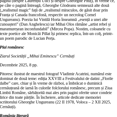
pagină (despre Laurențiu Ulici și despre Gheorghe Pituț), în vreme ce,
pe câte o pagină întreagă, Gheorghe Glodeanu semnează alte două
(„realismul magic” față de „realismul miraculos, de găsit doar prin
Franța și Canada francofonă, respectiv un necrolog Cornel
Ungureanu). Poezia lui Vintilă Horia înseamnă „esență a unei alte
cunoașteri” (Dan Anghelescu) iar Mihai Olos rămâne „artist rebel și
maramureșean inconfundabil” (Mircea Popa). Nostim, coloanele cu
texte poetice ale Monicăi Pillat își primesc replica, într-un colț, printr-
un poem parodic de Lucian Perța.
Plai românesc
Ziarul Societății „Mihai Eminescu” Cernăuți
Decembrie 2025, 8 pp.
Pitoresc ilustrat de maestrul fotograf Vladimir Acatrini, numărul este
dominat de două teme: ediția XXVIII a Festivalului de datini „Florile
dalbe” care, chiar și în vreme de război, a îmbrăcat o duminică
cernăuțeană de iarnă în culorile folclorului românesc, precum și Ziua
Limbii Române, sărbătorită mai ales prin pagini oferite unor condeie
lirice din toate părțile. În încheiere, articole dedicate memoriei
scriitorului Gheorghe Ungureanu (22 II 1978, Voloca – 2 XII 2025,
Cernăuți).
România literară