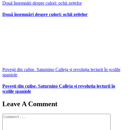
Două însemnări despre culori: ochii zeițelor
Două însemnări despre culori: ochii zeițelor
Povești din culise. Saturnino Calleja și revoluția lecturii în școlile
spaniole
Povești din culise. Saturnino Calleja și revoluția lecturii în
școlile spaniole
Leave A Comment
Comment