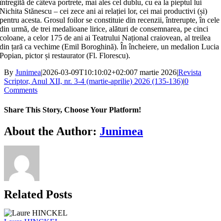
întregită de câteva portrete, mai ales cel dublu, cu ea la pieptul lui
Nichita Stănescu – cei zece ani ai relației lor, cei mai productivi (și)
pentru acesta. Grosul foilor se constituie din recenzii, întrerupte, în cele
din urmă, de trei medalioane lirice, alături de consemnarea, pe cinci
coloane, a celor 175 de ani ai Teatrului Național craiovean, al treilea
din țară ca vechime (Emil Boroghină). În încheiere, un medalion Lucia
Popian, pictor și restaurator (Fl. Florescu).
By
Junimea
|
2026-03-09T10:10:02+02:00
7 martie 2026
|
Revista
Scriptor, Anul XII, nr. 3-4 (martie-aprilie) 2026 (135-136)
|
0
Comments
Share This Story, Choose Your Platform!
Facebook
X
Bluesky
Reddit
LinkedIn
WhatsApp
Telegram
Tumblr
Xing
Email
Copy
About the Author:
Junimea
Link
Related Posts