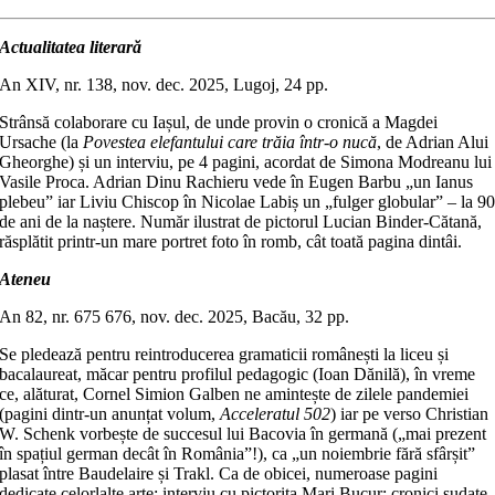
Actualitatea literară
An XIV, nr. 138, nov. dec. 2025, Lugoj, 24 pp.
Strânsă colaborare cu Iașul, de unde provin o cronică a Magdei
Ursache (la
Povestea elefantului care trăia într-o nucă
, de Adrian Alui
Gheorghe) și un interviu, pe 4 pagini, acordat de Simona Modreanu lui
Vasile Proca. Adrian Dinu Rachieru vede în Eugen Barbu „un Ianus
plebeu” iar Liviu Chiscop în Nicolae Labiș un „fulger globular” – la 9
de ani de la naștere. Număr ilustrat de pictorul Lucian Binder-Cătană,
răsplătit printr-un mare portret foto în romb, cât toată pagina dintâi.
Ateneu
An 82, nr. 675 676, nov. dec. 2025, Bacău, 32 pp.
Se pledează pentru reintroducerea gramaticii românești la liceu și
bacalaureat, măcar pentru profilul pedagogic (Ioan Dănilă), în vreme
ce, alăturat, Cornel Simion Galben ne amintește de zilele pandemiei
(pagini dintr-un anunțat volum,
Acceleratul 502
) iar pe verso Christian
W. Schenk vorbește de succesul lui Bacovia în germană („mai prezent
în spațiul german decât în România”!), ca „un noiembrie fără sfârșit”
plasat între Baudelaire și Trakl. Ca de obicei, numeroase pagini
dedicate celorlalte arte: interviu cu pictorița Mari Bucur; cronici sudate