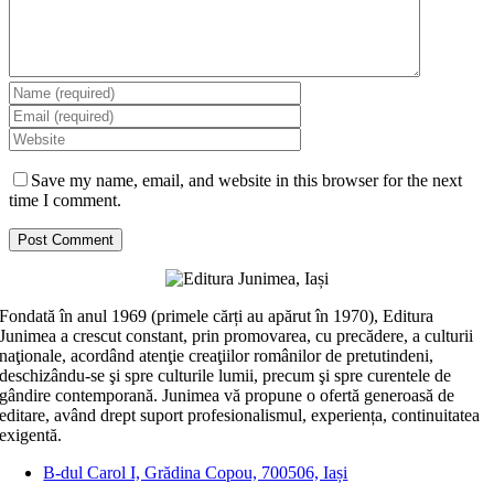
Save my name, email, and website in this browser for the next
time I comment.
Fondată în anul 1969 (primele cărți au apărut în 1970), Editura
Junimea a crescut constant, prin promovarea, cu precădere, a culturii
naţionale, acordând atenţie creaţiilor românilor de pretutindeni,
deschizându-se şi spre culturile lumii, precum şi spre curentele de
gândire contemporană. Junimea vă propune o ofertă generoasă de
editare, având drept suport profesionalismul, experiența, continuitatea
exigentă.
B-dul Carol I, Grădina Copou, 700506, Iași