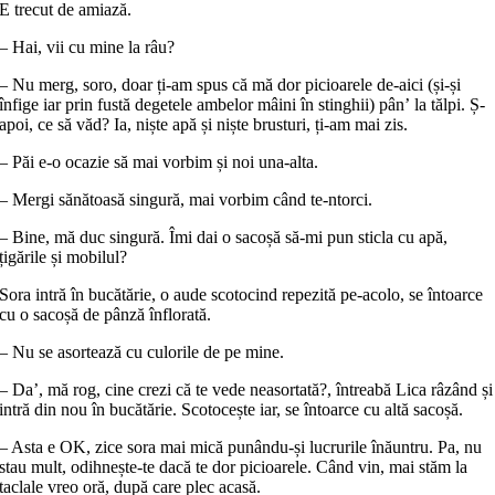
E trecut de amiază.
– Hai, vii cu mine la râu?
– Nu merg, soro, doar ți-am spus că mă dor picioarele de-aici (și-și
înfige iar prin fustă degetele ambelor mâini în stinghii) pânʼ la tălpi. Ș-
apoi, ce să văd? Ia, niște apă și niște brusturi, ți-am mai zis.
– Păi e-o ocazie să mai vorbim și noi una-alta.
– Mergi sănătoasă singură, mai vorbim când te-ntorci.
– Bine, mă duc singură. Îmi dai o sacoșă să-mi pun sticla cu apă,
țigările și mobilul?
Sora intră în bucătărie, o aude scotocind repezită pe-acolo, se întoarce
cu o sacoșă de pânză înflorată.
– Nu se asortează cu culorile de pe mine.
– Daʼ, mă rog, cine crezi că te vede neasortată?, întreabă Lica râzând și
intră din nou în bucătărie. Scotocește iar, se întoarce cu altă sacoșă.
– Asta e OK, zice sora mai mică punându-și lucrurile înăuntru. Pa, nu
stau mult, odihnește-te dacă te dor picioarele. Când vin, mai stăm la
taclale vreo oră, după care plec acasă.