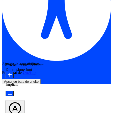
Ajustări la accesibilitate
Extensii pentru conținut
Dimensiune font
Propulsat de
OneTap
Ascunde bara de unelte
Implicit