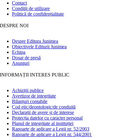
Contact
Condiţii de utilizare
Politică de confidențialitate
DESPRE NOI
Despre Editura Junimea
Obiectivele Editurii Junimea
Echipa
Dosar de presă
Anunţuri
INFORMAȚII INTERES PUBLIC
Achiziții publice
Avertizor de integritate
Bilanțuri contabile
Cod etic/deontologic/de conduită
Declarații de avere și de interese
Protecția datelor cu caracter personal
Planul de integritate al instituției
Rapoarte de aplicare a Legii nr. 52/2003
Rapoarte de aplicare a Legii nr. 544/2001