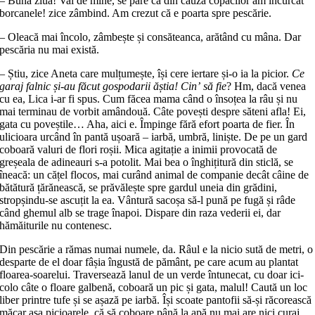
– Bună ziua! Vai de mine, se pare că din cauza copacilor am încurcat
borcanele! zice zâmbind. Am crezut că e poarta spre pescărie.
– Oleacă mai încolo, zâmbește și consăteanca, arătând cu mâna. Dar
pescăria nu mai există.
– Știu, zice Aneta care mulțumește, își cere iertare și-o ia la picior.
Ce
garaj falnic și-au făcut gospodarii ăștia!
Cinʼ să fie
? Hm, dacă venea
cu ea, Lica i-ar fi spus. Cum făcea mama când o însoțea la râu și nu
mai terminau de vorbit amândouă. Câte povești despre săteni afla! Ei,
gata cu poveștile… Aha, aici e. Împinge fără efort poarta de fier. În
ulicioara urcând în pantă ușoară – iarbă, umbră, liniște. De pe un gard
coboară valuri de flori roșii. Mica agitație a inimii provocată de
greșeala de adineauri s-a potolit. Mai bea o înghițitură din sticlă, se
îneacă: un cățel flocos, mai curând animal de companie decât câine de
bătătură țărănească, se prăvălește spre gardul uneia din grădini,
stropșindu-se ascuțit la ea. Vântură sacoșa să-l pună pe fugă și râde
când ghemul alb se trage înapoi. Dispare din raza vederii ei, dar
hămăiturile nu contenesc.
Din pescărie a rămas numai numele, da. Râul e la nicio sută de metri, o
desparte de el doar fâșia îngustă de pământ, pe care acum au plantat
floarea-soarelui. Traversează lanul de un verde întunecat, cu doar ici-
colo câte o floare galbenă, coboară un pic și gata, malul! Caută un loc
liber printre tufe și se așază pe iarbă. Își scoate pantofii să-și răcorească
măcar așa picioarele, că să coboare până la apă nu mai are nici curaj,