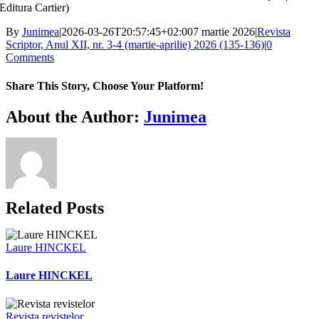
Editura Cartier)
By
Junimea
|
2026-03-26T20:57:45+02:00
7 martie 2026
|
Revista
Scriptor, Anul XII, nr. 3-4 (martie-aprilie) 2026 (135-136)
|
0
Comments
Share This Story, Choose Your Platform!
Facebook
X
Bluesky
Reddit
LinkedIn
WhatsApp
Telegram
Tumblr
Xing
Email
Copy
About the Author:
Junimea
Link
Related Posts
Laure HINCKEL
Laure HINCKEL
Revista revistelor