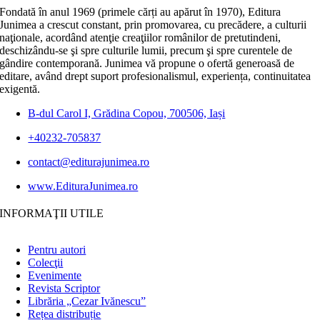
Fondată în anul 1969 (primele cărți au apărut în 1970), Editura
Junimea a crescut constant, prin promovarea, cu precădere, a culturii
naţionale, acordând atenţie creaţiilor românilor de pretutindeni,
deschizându-se şi spre culturile lumii, precum şi spre curentele de
gândire contemporană. Junimea vă propune o ofertă generoasă de
editare, având drept suport profesionalismul, experiența, continuitatea
exigentă.
B-dul Carol I, Grădina Copou, 700506, Iași
+40232-705837
contact@editurajunimea.ro
www.EdituraJunimea.ro
INFORMAŢII UTILE
Pentru autori
Colecţii
Evenimente
Revista Scriptor
Librăria „Cezar Ivănescu”
Rețea distribuție