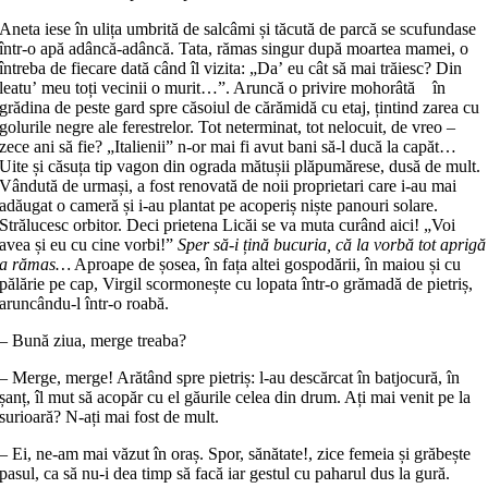
Aneta iese în ulița umbrită de salcâmi și tăcută de parcă se scufundase
într-o apă adâncă-adâncă. Tata, rămas singur după moartea mamei, o
întreba de fiecare dată când îl vizita: „Daʼ eu cât să mai trăiesc? Din
leatuʼ meu toți vecinii o murit…”. Aruncă o privire mohorâtă în
grădina de peste gard spre căsoiul de cărămidă cu etaj, țintind zarea cu
golurile negre ale ferestrelor. Tot neterminat, tot nelocuit, de vreo –
zece ani să fie? „Italienii” n-or mai fi avut bani să-l ducă la capăt…
Uite și căsuța tip vagon din ograda mătușii plăpumărese, dusă de mult.
Vândută de urmași, a fost renovată de noii proprietari care i-au mai
adăugat o cameră și i-au plantat pe acoperiș niște panouri solare.
Strălucesc orbitor. Deci prietena Licăi se va muta curând aici! „Voi
avea și eu cu cine vorbi!”
Sper să-i țină bucuria, că la vorbă tot aprigă
a rămas…
Aproape de șosea, în fața altei gospodării, în maiou și cu
pălărie pe cap, Virgil scormonește cu lopata într-o grămadă de pietriș,
aruncându-l într-o roabă.
– Bună ziua, merge treaba?
– Merge, merge! Arătând spre pietriș: l-au descărcat în batjocură, în
șanț, îl mut să acopăr cu el găurile celea din drum. Ați mai venit pe la
surioară? N-ați mai fost de mult.
– Ei, ne-am mai văzut în oraș. Spor, sănătate!, zice femeia și grăbește
pasul, ca să nu-i dea timp să facă iar gestul cu paharul dus la gură.