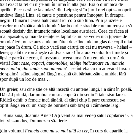
trăit exact la fel cu niște ani în urmă în altă țară. Era o duminică de
aprilie. Plecaseră pe la amiază din Leipzig și în jurul orei opt s-au oprit
undeva lângă Linz, să caute o pensiune pentru înnoptat. În dreapta,
negrul Dunării licărea halucinant ici-colo sub lună. Prin jaluzelele
caselor nu răzbătea nicio lumină iar becurile stradale rare nu reușeau să
scoată decisiv din întuneric mica localitate austriacă. Ceea ce făcea și
mai apăsător, și mai de neînțeles faptul că nu se vedea nici țipenie de
om nicăieri, nu se auzea niciun lătrat de câine, niciun glas de copil uitat
cu joaca în drum. Că nicio vacă sau căruță cu cai nu traversa – hélas! –
leneș și atât de românește cândva strada! În afara vocilor lor timide și
lipsite parcă de ecou, în așezarea aceea umană nu era nicio urmă de
viață!
Sunt case, copaci, automobile, tăblițe indicatoare cu numele
pensiunilor, dar unde sunt oamenii
? – se întreba cu un adevărat frison
de spaimă, stând singură lângă mașină cât bărbatu-său a umblat fără
spor după un loc de mas…
Un greier, sau cine știe ce altă insectă cu antene lungi, i-a sărit în poală.
Dă să-l prindă, dar umbra care-o acoperă din senin îi taie răsuflarea.
Ridică ochii: o femeie încă tânără, al cărei chip îi pare cunoscut, s-a
oprit lângă ea cu un snop de buruieni sub braț și-i zâmbește larg:
– Bună ziua, doamna Aneta! Ați venit să mai vedeți satul copilăriei? Că
toți vi s-au dus, Dumnezeu să-i ierte…
(din volumul
Femeia care nu se mai uită la cer
, în curs de apariție la