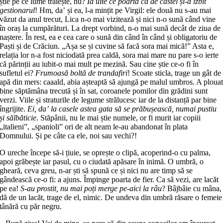
știe pe ce lume trăiește, nu?
Ia uite ce poartă ca de castel și-a izbit
gestionarul
! Hm, daʼ și ea, l-a mințit pe Virgil: ele două nu s-au mai
văzut da anul trecut, Lica n-o mai vizitează și nici n-o sună când vine
în oraș la cumpărături. La drept vorbind, n-o mai sună decât de ziua de
naștere. În rest, ea e cea care o sună din când în când și obligatoriu de
Paști și de Crăciun. „Așa se și cuvine să facă sora mai mică!” Asta e,
relația lor n-a fost niciodată prea caldă, sora mai mare nu pare s-o ierte
că părinții au iubit-o mai mult pe mezină. Sau cine știe ce-o fi în
sufletul ei?
Frumoasă boltă de trandafiri
! Scoate sticla, trage un gât de
apă din mers: caaald, abia așteaptă să ajungă pe malul umbros. A ploua
bine săptămâna trecută și în sat, coroanele pomilor din grădini sunt
verzi. Viile și straturile de legume strălucesc iar de la distanță par bine
îngrijite.
Ei, daʼ la casele astea gata să se prăbușească, numai pustiu
și sălbăticie
. Stăpânii, nu le mai știe numele, or fi murit iar copiii
„italieni”, „spanioli” ori de alt neam le-au abandonat în plata
Domnului. Și pe câte ca ele, noi sau vechi?!
O ureche începe să-i țiuie, se oprește o clipă, acoperind-o cu palma,
apoi grăbește iar pasul, cu o ciudată apăsare în inimă. O umbră, o
gheară, ceva greu, n-ar ști să spună ce și nici nu are timp să se
gândească ce-o fi: a ajuns. Împinge poarta de fier. Ca să vezi, are lacăt
pe ea!
S-au prostit, nu mai poți merge pe-aici la râu
? Bâjbâie cu mâna,
dă de un lacăt, trage de el, nimic. De undeva din umbră răsare o femeie
tânără cu păr negru.