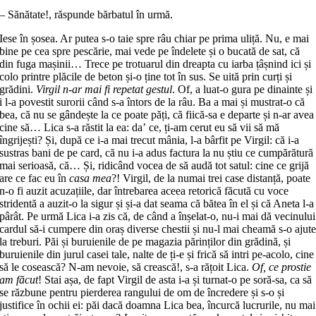
– Sănătate!, răspunde bărbatul în urmă.
Iese în șosea. Ar putea s-o taie spre râu chiar pe prima uliță. Nu, e mai
bine pe cea spre pescărie, mai vede pe îndelete și o bucată de sat, că
din fuga mașinii… Trece pe trotuarul din dreapta cu iarba țâșnind ici și
colo printre plăcile de beton și-o ține tot în sus. Se uită prin curți și
grădini.
Virgil n-ar mai fi repetat gestul
. Of, a luat-o gura pe dinainte și
i l-a povestit surorii când s-a întors de la râu. Ba a mai și mustrat-o că
bea, că nu se gândește la ce poate păți, că fiică-sa e departe și n-ar avea
cine să… Lica s-a răstit la ea: daʼ ce, ți-am cerut eu să vii să mă
îngrijești? Și, după ce i-a mai trecut mânia, l-a bârfit pe Virgil: că i-a
sustras bani de pe card, că nu i-a adus factura la nu știu ce cumpărătură
mai serioasă, că… Și, ridicând vocea de să audă tot satul: cine ce grijă
are ce fac eu în
casa mea
?! Virgil, de la numai trei case distanță, poate
n-o fi auzit acuzațiile, dar întrebarea aceea retorică făcută cu voce
stridentă a auzit-o la sigur și și-a dat seama că bătea în el și că Aneta l-a
pârât. Pe urmă Lica i-a zis că, de când a înșelat-o, nu-i mai dă vecinului
cardul să-i cumpere din oraș diverse chestii și nu-l mai cheamă s-o ajut
la treburi. Păi și buruienile de pe magazia părinților din grădină, și
buruienile din jurul casei tale, nalte de ți-e și frică să intri pe-acolo, cine
să le cosească? N-am nevoie, să crească!, s-a rățoit Lica.
Of, ce prostie
am făcut
! Stai așa, de fapt Virgil de asta i-a și turnat-o pe soră-sa, ca să
se răzbune pentru pierderea rangului de om de încredere și s-o și
justifice în ochii ei: păi dacă doamna Lica bea, încurcă lucrurile, nu mai