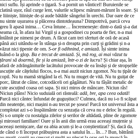
nici suflu. Își aprinde o țigară. S-a pornit un vânticel! Buruienile se
clatină ușor, râul curge lent, valurile sclipesc mărunt-mărunt în soare. Și
e liiiniște, liiiniște de-și aude bătăile sângelui în urechi. Dar oare de ce
nu simte ușurarea și plăcerea dintotdeauna? Dimpotrivă, parcă ceva
greu îi apasă inima… Ceva întune… Încremenește: dintr-o dată și-a dat
seama că, în afara lui Virgil și a gospodinei cu poarta de fier, n-a mai
întâlnit pe nimeni pe drum. A făcut cam trei sferturi de oră de acasă
până aici uitându-se în stânga și-n dreapta prin curți și grădini și n-a
văzut nici țipenie de om.
S-or fi odihnind, e amiază
. Își simte inima
luând-o la glop.
Ba e trecut de amiază.
Și, mă rog, ai mai văzut tu
țărani să doarmă, fie și la amiază, într-o zi de lucru
? Și chiar așa, în
afară de zdrăngăniturile lacătului provocate de ea însăși și de stropșelile
ascuțite ale cățelului flocos, n-a mai auzit niciun zgomot. Nu tu țipăt de
copil. Nu tu mamă strigând la el. Nu tu muget de vită. Nu tu guițat de
porc, lătrat de câine, cotcodăceli ori gâgâituri. Nu tu fâșâit metalic de
cute ascuțind coasa ori sapa. Și nici miros de mâncare. Niciun râs!
Niciun plâns! Nicio suduială ori răsteală:
adă, bre, apa ceea odată
!
Parcă nici cântec înfundat de guguștiuci? Culmea, dacă nu i-o fi scăpat
din neatenție, nici mașini n-au trecut pe șosea! Parcă tot universul ăsta 
complotat azi s-o înspăimânte cu senzația că ceva nu e deloc în regulă.
Și s-o umple cu nostalgia zilelor și serilor de altădată, pline de zgomote
și mirosuri familiare! Oare și în anii din urmă erau aceeași muțenie și
aceeași nemișcare, dar ea abia acum și le-a conștientizat? Și, dacă da,
de când o fi început prăbușirea asta a satului în… în…? Bun, bătrânii
au murit, copiii au crescut și mulți au plecat la oraș ori la muncă în