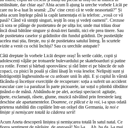
străinătate, dar chiar așa? Abia acum îi ajung la ureche vorbele Licăi pe
care nu le-a luat în seamă: „Daʼ cine crezi că te vede neasortată?” Și
abia acum înțelege până la capăt lamentația ei la telefon: „vouă ce vă
pasă? Când vă simțiți singuri, ieșiți în oraș și vedeți oameni”. Crezuse
că sora se plânge de pustietatea de pe ulița lor, unde mai trăiau doar
încă două bătrâne singure și două-trei familii, nici ele prea tinere. Sau
de pustietatea caselor și grădinilor din fundul grădinii. De pustietățile
acelea mai știa, firește, nu și de pustietatea satului întreg. În scurtele
vizite a venit cu ochii închiși? Sau cu urechile astupate?
Câtă dreptate în vorbele Licăi despre oraș! În serile calde, copii și
adolescenți vâjâie pe trotuarele bulevardului pe skateboarduri și patine
cu rotile. Femei și bărbați sporovăiesc și râd între ei pe băncile de sub
copaci, cu pisici în poală și câini lăsați în voia leselor. Nelipsiți sunt și
îndrăgostiții înghesuindu-se cu ardoare unii în alții. E și cuplul în vârstă
făcându-și încetișor exercițiile de recuperare: soția a suferit un accident
vascular care i-a paralizat în parte picioarele, iar soțul o plimbă răbdător
ținând-o de mână. Abătându-te pe alei, același spectacol: agitație,
țipete, exclamații, râsete, glume, muzică năvălind prin ferestrele larg
deschise ale apartamentelor.
Doamne, ce plăcut e la voi
, i-a spus odată
prietena stabilită din copilărie într-un orășel din Germania,
la noi e
liniște și nemișcare totală la căderea serii
!
Acum Aneta descoperă liniștea și nemișcarea totală în satul natal. Ce
fioros sentiment de părăsire, de angoasă! Nu l-a… Ah, ba da, l-a mai