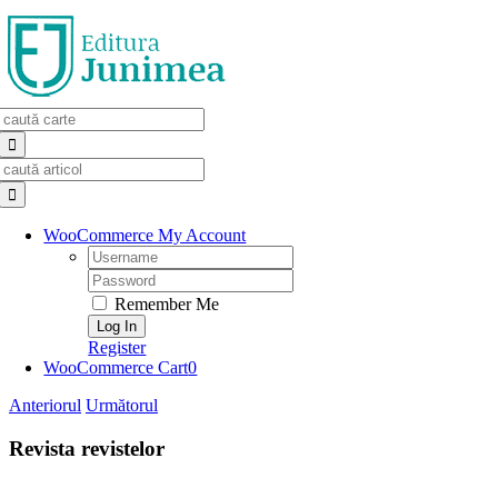
Skip
to
content
Search
for:
Search
for:
WooCommerce My Account
Username:
Password:
Remember Me
Register
WooCommerce Cart
0
Anteriorul
Următorul
Revista revistelor