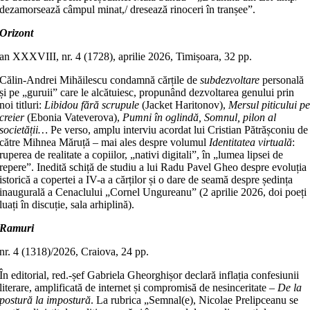
dezamorsează câmpul minat,/ dresează rinoceri în tranșee”.
Orizont
an XXXVIII, nr. 4 (1728), aprilie 2026, Timișoara, 32 pp.
Călin-Andrei Mihăilescu condamnă cărțile de
subdezvoltare
personală
și pe „guruii” care le alcătuiesc, propunând dezvoltarea genului prin
noi titluri:
Libidou fără scrupule
(Jacket Haritonov),
Mersul piticului p
creier
(Ebonia Vateverova),
Pumni în oglindă, Somnul, pilon al
societății…
Pe verso, amplu interviu acordat lui Cristian Pătrășconiu de
către Mihnea Măruță – mai ales despre volumul
Identitatea virtuală
:
ruperea de realitate a copiilor, „nativi digitali”, în „lumea lipsei de
repere”. Inedită schiță de studiu a lui Radu Pavel Gheo despre evoluția
istorică a copertei a IV-a a cărților și o dare de seamă despre ședința
inaugurală a Cenaclului „Cornel Ungureanu” (2 aprilie 2026, doi poeți
luați în discuție, sala arhiplină).
Ramuri
nr. 4 (1318)/2026, Craiova, 24 pp.
În editorial, red.-șef Gabriela Gheorghișor declară inflația confesiunii
literare, amplificată de internet și compromisă de nesinceritate –
De la
postură la impostură
. La rubrica „Semnal(e), Nicolae Prelipceanu se