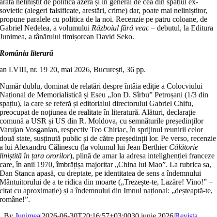
arată neliniștit de politica azeră și în general de cea din spațiul ex-
sovietic (alegeri falsificate, arestări, crime) dar, poate mai neliniștitor,
propune paralele cu politica de la noi. Recenzie pe patru coloane, de
Gabriel Nedelea, a volumului
Războiul fără veac
– debutul, la Editura
Junimea, a tânărului timișorean David Seko.
România literară
an LVIII, nr. 19 20, mai 2026, București, 36 pp.
Număr dublu, dominat de relatări despre întâia ediție a Colocviului
Național de Memorialistică și Eseu „Ion D. Sîrbu” Petroșani (1/3 din
spațiu), la care se referă și editorialul directorului Gabriel Chifu,
preocupat de noțiunea de realitate în literatură. Alături, declarație
comună a USR și US din R. Moldova, cu semnăturile președinților
Varujan Vosganian, respectiv Teo Chiriac, în sprijinul reunirii celor
două state, susținută public și de către președinții lor. Pe verso, recenzie
a lui Alexandru Călinescu (la volumul lui Jean Berthier
Călătorie
liniștită în țara ororilor
), plină de amar la adresa intelighenției franceze
care, în anii 1970, îmbrățișa majoritar „China lui Mao”. La rubrica sa,
Dan Stanca apasă, cu dreptate, pe identitatea de sens a îndemnului
Mântuitorului de a te ridica din moarte („Trezește-te, Lazăre! Vino!” –
citat cu aproximație) și a îndemnului din Imnul național: „deșteaptă-te,
române!”.
By
Junimea
|
2026-06-30T20:16:57+03:00
30 iunie 2026
|
Revista