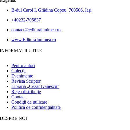
exigentă.
B-dul Carol I, Grădina Copou, 700506, Iași
+40232-705837
contact@editurajunimea.ro
www.EdituraJunimea.ro
INFORMAŢII UTILE
Pentru autori
Colecţii
Evenimente
Revista Scriptor
Librăria „Cezar Ivănescu”
Rețea distribuție
Contact
Condiţii de utilizare
Politică de confidențialitate
DESPRE NOI