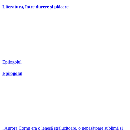
Literatura, între durere și plăcere
Epilogolul
Epilogolul
„Aurora Cornu era o leneșă strălucitoare, o nepăsătoare sublimă și