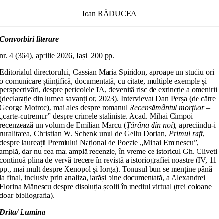
Ioan RĂDUCEA
Convorbiri literare
nr. 4 (364), aprilie 2026, Iași, 200 pp.
Editorialul directorului, Cassian Maria Spiridon, aproape un studiu ori
o comunicare științifică, documentată, cu citate, multiple exemple și
perspectivări, despre pericolele IA, devenită risc de extincție a omenirii
(declarație din lumea savanților, 2023). Intervievat Dan Perșa (de către
George Motroc), mai ales despre romanul
Recensământul morților
–
„carte-cutremur” despre crimele staliniste. Acad. Mihai Cimpoi
recenzează un volum de Emilian Marcu (
Țărâna din noi
), apreciindu-i
ruralitatea, Christian W. Schenk unul de Gellu Dorian,
Primul raft
,
despre laureații Premiului Național de Poezie „Mihai Eminescu”,
amplă, dar nu cea mai amplă recenzie, în vreme ce istoricul Gh. Cliveti
continuă plina de vervă trecere în revistă a istoriografiei noastre (IV, 11
pp., mai mult despre Xenopol și Iorga). Tonusul bun se menține până
la final, inclusiv prin analiza, iarăși bine documentată, a Alexandrei
Florina Mănescu despre disoluția școlii în mediul virtual (trei coloane
doar bibliografia).
Drita/ Lumina