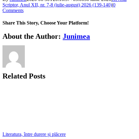
Scriptor, Anul XII, nr. 7-8 (iulie-august) 2026 (139-140)
|
0
Comments
Share This Story, Choose Your Platform!
Facebook
X
Bluesky
Reddit
LinkedIn
WhatsApp
Telegram
Tumblr
Xing
Email
Copy
About the Author:
Junimea
Link
Related Posts
Literatura, între durere și plăcere