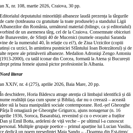
an X, nr. 108, martie 2026, Craiova, 30 pp.
Editorialul deputatului minorității albaneze laudă prezența la târgurile
de carte (totdeauna cu gratuitate la toate produsele) a standului Ligii
Albanezilor din România, următorul material (bilingv, ca și editorialul)
vorbind de un asemenea târg, cel de la Craiova. Consemnate obiceiuri
de Bunavestire, de Sfinții 40 de Mucenici (numele orașului Saranda
vine de la numeralul 40, în relație cu ei?), de Ziua Urzicilor (copiii
atinși cu urzici, în amintirea pustniciei Sfântului Ioan Botezătorul) și de
alte repere ale primăverii albaneze. Medalion Adroniqi Zengo Antoniu
(1913-2000), cu tatăl iconar din Corcea, formată la Atena și București
drept prima femeie ajunsă pictor profesionist în Albania.
Nord literar
an XXIV, nr. 4 (275), aprilie 2026, Baia Mare, 20 pp.
În deschidere, Horia Bădescu atrage atenția că limbajul identifică și dă
nume realității (așa cum spune și Biblia), dar nu o creează – această
idee stă la baza manipulării sociale contemporane. Red.-șef Gheorghe
Pârja îl omagiază pe Gheorghe Grigurcu, ajuns nonagenar (n. 16
aprilie 1936, Soroca, Basarabia), revenind și cu o evocare a fraților
Dan și Emil Botta, ardeleni de viță veche – pe ultimul l-a cunoscut
personal. Multiple grupaje poetice – primul aparține lui Lucian Vasiliu,
ce dedică un poem președintei Maia Sandu – „Doamna din Est-timp/