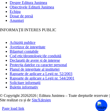
Despre Editura Junimea
Obiectivele Editurii Junimea
Echipa
Dosar de presă
Anunţuri
INFORMAȚII INTERES PUBLIC
Achiziții publice
Avertizor de integritate
Bilanțuri contabile
Cod etic/deontologic/de conduită
Declarații de avere și de interese
Protecția datelor cu caracter personal
Planul de integritate al instituției
Rapoarte de aplicare a Legii nr. 52/2003
Rapoarte de aplicare a Legii nr. 544/2001
Solicitare informații
Buletin informativ
© Copyright
20262026 | Editura Junimea – Toate drepturile rezervate |
Site realizat cu
și
de
SiteXdesign
Page load link