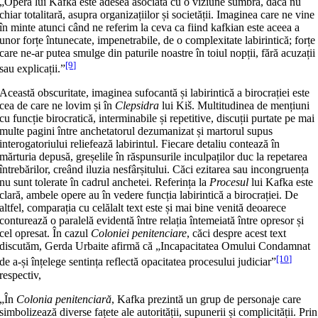
„Opera lui Kafka este adesea asociată cu o viziune sumbră, dacă nu
chiar totalitară, asupra organizațiilor și societății. Imaginea care ne vine
în minte atunci când ne referim la ceva ca fiind kafkian este aceea a
unor forțe întunecate, impenetrabile, de o complexitate labirintică; forțe
care ne-ar putea smulge din paturile noastre în toiul nopții, fără acuzații
[9]
sau explicații.”
Această obscuritate, imaginea sufocantă și labirintică a birocrației este
cea de care ne lovim și în
Clepsidra
lui Kiš. Multitudinea de mențiuni
cu funcție birocratică, interminabile și repetitive, discuții purtate pe mai
multe pagini între anchetatorul dezumanizat și martorul supus
interogatoriului reliefează labirintul. Fiecare detaliu contează în
mărturia depusă, greșelile în răspunsurile inculpaților duc la repetarea
întrebărilor, creând iluzia nesfârșitului. Căci ezitarea sau incongruența
nu sunt tolerate în cadrul anchetei. Referința la
Procesul
lui Kafka este
clară, ambele opere au în vedere funcția labirintică a birocrației. De
altfel, comparația cu celălalt text este și mai bine venită deoarece
conturează o paralelă evidentă între relația întemeiată între opresor și
cel opresat. În cazul
Coloniei penitenciare
, căci despre acest text
discutăm, Gerda Urbaite afirmă că „Incapacitatea Omului Condamnat
[10]
de a-și înțelege sentința reflectă opacitatea procesului judiciar”
respectiv,
„În
Colonia penitenciară
, Kafka prezintă un grup de personaje care
simbolizează diverse fațete ale autorității, supunerii și complicității. Prin