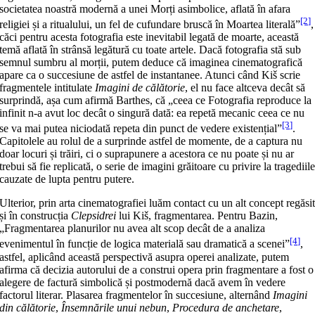
societatea noastră modernă a unei Morți asimbolice, aflată în afara
[2]
religiei și a ritualului, un fel de cufundare bruscă în Moartea literală”
,
căci pentru acesta fotografia este inevitabil legată de moarte, această
temă aflată în strânsă legătură cu toate artele. Dacă fotografia stă sub
semnul sumbru al morții, putem deduce că imaginea cinematografică
apare ca o succesiune de astfel de instantanee. Atunci când Kiš scrie
fragmentele intitulate
Imagini de călătorie
, el nu face altceva decât să
surprindă, așa cum afirmă Barthes, că „ceea ce Fotografia reproduce la
infinit n-a avut loc decât o singură dată: ea repetă mecanic ceea ce nu
[3]
se va mai putea niciodată repeta din punct de vedere existențial”
.
Capitolele au rolul de a surprinde astfel de momente, de a captura nu
doar locuri și trăiri, ci o suprapunere a acestora ce nu poate și nu ar
trebui să fie replicată, o serie de imagini grăitoare cu privire la tragediil
cauzate de lupta pentru putere.
Ulterior, prin arta cinematografiei luăm contact cu un alt concept regăsi
și în construcția
Clepsidrei
lui Kiš, fragmentarea. Pentru Bazin,
„Fragmentarea planurilor nu avea alt scop decât de a analiza
[4]
evenimentul în funcție de logica materială sau dramatică a scenei”
,
astfel, aplicând această perspectivă asupra operei analizate, putem
afirma că decizia autorului de a construi opera prin fragmentare a fost o
alegere de factură simbolică și postmodernă dacă avem în vedere
factorul literar. Plasarea fragmentelor în succesiune, alternând
Imagini
din călătorie
,
Însemnările unui nebun
,
Procedura de anchetare
,