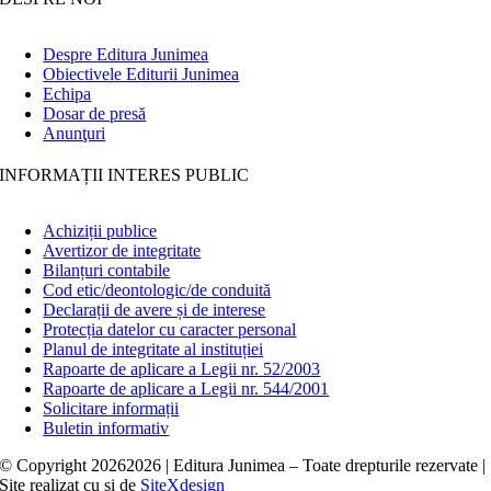
Despre Editura Junimea
Obiectivele Editurii Junimea
Echipa
Dosar de presă
Anunţuri
INFORMAȚII INTERES PUBLIC
Achiziții publice
Avertizor de integritate
Bilanțuri contabile
Cod etic/deontologic/de conduită
Declarații de avere și de interese
Protecția datelor cu caracter personal
Planul de integritate al instituției
Rapoarte de aplicare a Legii nr. 52/2003
Rapoarte de aplicare a Legii nr. 544/2001
Solicitare informații
Buletin informativ
© Copyright
20262026 | Editura Junimea – Toate drepturile rezervate |
Site realizat cu
și
de
SiteXdesign