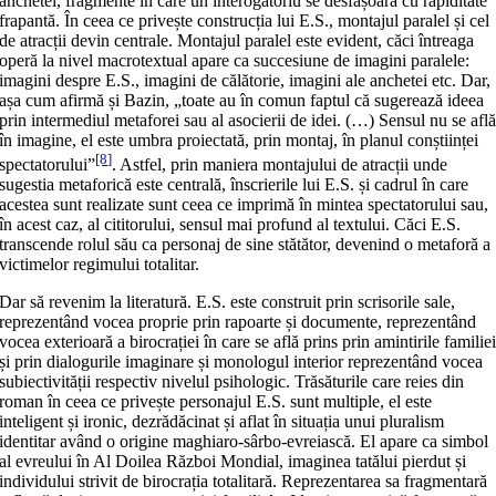
anchetei, fragmente în care un interogatoriu se desfășoară cu rapiditate
frapantă. În ceea ce privește construcția lui E.S., montajul paralel și cel
de atracții devin centrale. Montajul paralel este evident, căci întreaga
operă la nivel macrotextual apare ca succesiune de imagini paralele:
imagini despre E.S., imagini de călătorie, imagini ale anchetei etc. Dar,
așa cum afirmă și Bazin, „toate au în comun faptul că sugerează ideea
prin intermediul metaforei sau al asocierii de idei. (…) Sensul nu se afl
în imagine, el este umbra proiectată, prin montaj, în planul conștiinței
[8]
spectatorului”
. Astfel, prin maniera montajului de atracții unde
sugestia metaforică este centrală, înscrierile lui E.S. și cadrul în care
acestea sunt realizate sunt ceea ce imprimă în mintea spectatorului sau,
în acest caz, al cititorului, sensul mai profund al textului. Căci E.S.
transcende rolul său ca personaj de sine stătător, devenind o metaforă a
victimelor regimului totalitar.
Dar să revenim la literatură. E.S. este construit prin scrisorile sale,
reprezentând vocea proprie prin rapoarte și documente, reprezentând
vocea exterioară a birocrației în care se află prins prin amintirile familie
și prin dialogurile imaginare și monologul interior reprezentând vocea
subiectivității respectiv nivelul psihologic. Trăsăturile care reies din
roman în ceea ce privește personajul E.S. sunt multiple, el este
inteligent și ironic, dezrădăcinat și aflat în situația unui pluralism
identitar având o origine maghiaro-sârbo-evreiască. El apare ca simbol
al evreului în Al Doilea Război Mondial, imaginea tatălui pierdut și
individului strivit de birocrația totalitară. Reprezentarea sa fragmentară