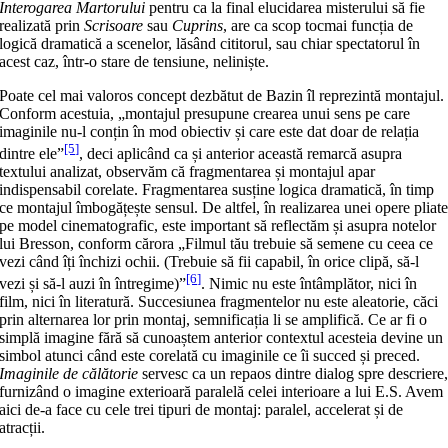
Interogarea Martorului
pentru ca la final elucidarea misterului să fie
realizată prin
Scrisoare
sau
Cuprins
, are ca scop tocmai funcția de
logică dramatică a scenelor, lăsând cititorul, sau chiar spectatorul în
acest caz, într-o stare de tensiune, neliniște.
Poate cel mai valoros concept dezbătut de Bazin îl reprezintă montajul.
Conform acestuia, „montajul presupune crearea unui sens pe care
imaginile nu-l conțin în mod obiectiv și care este dat doar de relația
[5]
dintre ele”
, deci aplicând ca și anterior această remarcă asupra
textului analizat, observăm că fragmentarea și montajul apar
indispensabil corelate. Fragmentarea susține logica dramatică, în timp
ce montajul îmbogățește sensul. De altfel, în realizarea unei opere pliat
pe model cinematografic, este important să reflectăm și asupra notelor
lui Bresson, conform cărora „Filmul tău trebuie să semene cu ceea ce
vezi când îți închizi ochii. (Trebuie să fii capabil, în orice clipă, să-l
[6]
vezi și să-l auzi în întregime)”
. Nimic nu este întâmplător, nici în
film, nici în literatură. Succesiunea fragmentelor nu este aleatorie, căci
prin alternarea lor prin montaj, semnificația li se amplifică. Ce ar fi o
simplă imagine fără să cunoaștem anterior contextul acesteia devine un
simbol atunci când este corelată cu imaginile ce îi succed și preced.
Imaginile de călătorie
servesc ca un repaos dintre dialog spre descriere
furnizând o imagine exterioară paralelă celei interioare a lui E.S. Avem
aici de-a face cu cele trei tipuri de montaj: paralel, accelerat și de
atracții.