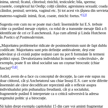
inima, uterul; ficatul, clitorisul; rinichii, testiculele; bila, sperma;
coastele, complexul lui Oedip; colții câinilor, agresiunea sexuală; coada
câinilor, penisul; servieta, vaginul etc. Și tot acest vis țâșnea din serviet
[13]
materno-vaginală: inimă, ficat, coaste, rinichi: foetus.”
Sugestia este cum nu se poate mai clară: însemnările lui E.S. trebuie
citite ca purtând mesaje criptice, cu rolul de a transmite mesaje fără a fi
identificate de cei ce îl anchetează. Așa cum afirmă și Linda Hutcheon
în
Poetics of Postmodernism
.
„Majoritatea problemelor ridicate de postmodernism sunt de fapt dublu
codificate. Majoritatea sunt prin definiție ambivalente, deși este
adevărat și că există puține noțiuni care nu pot fi formulate în termeni
politici opuși. Devalorizarea individului în numele «colectivului», de
exemplu, poate fi un ideal socialist sau un coșmar birocratic (chiar
[14]
fascist)”
.
Astfel, avem de-a face cu conceptul de decepție, la care este supus nu
doar cititorul, cât și Anchetatorul sau chiar însuși E.S. care scrie diferite
însemnări ale căror decodificare reprezintă atât o reflexie asupra
individualului prin psihanaliza freudiană, cât și a socialului,
fragmentele putând fi interpretate ca o critică subversivă la adresa
regimului politic și a birocrație.
Să luăm drept exemplu capitolului 15 din care voi aminti fragmentar