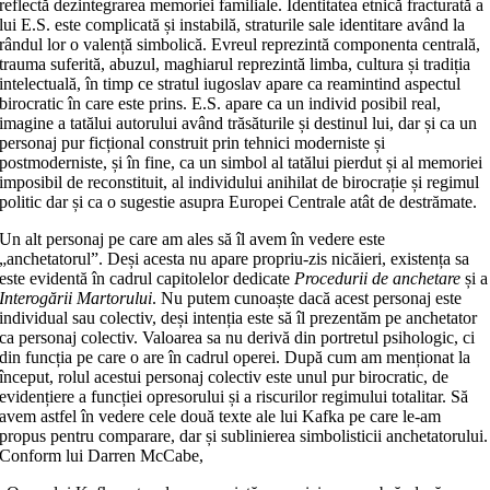
reflectă dezintegrarea memoriei familiale. Identitatea etnică fracturată a
lui E.S. este complicată și instabilă, straturile sale identitare având la
rândul lor o valență simbolică. Evreul reprezintă componenta centrală,
trauma suferită, abuzul, maghiarul reprezintă limba, cultura și tradiția
intelectuală, în timp ce stratul iugoslav apare ca reamintind aspectul
birocratic în care este prins. E.S. apare ca un individ posibil real,
imagine a tatălui autorului având trăsăturile și destinul lui, dar și ca un
personaj pur ficțional construit prin tehnici moderniste și
postmoderniste, și în fine, ca un simbol al tatălui pierdut și al memoriei
imposibil de reconstituit, al individului anihilat de birocrație și regimul
politic dar și ca o sugestie asupra Europei Centrale atât de destrămate.
Un alt personaj pe care am ales să îl avem în vedere este
„anchetatorul”. Deși acesta nu apare propriu-zis nicăieri, existența sa
este evidentă în cadrul capitolelor dedicate
Procedurii de anchetare
și a
Interogării Martorului
. Nu putem cunoaște dacă acest personaj este
individual sau colectiv, deși intenția este să îl prezentăm pe anchetator
ca personaj colectiv. Valoarea sa nu derivă din portretul psihologic, ci
din funcția pe care o are în cadrul operei. După cum am menționat la
început, rolul acestui personaj colectiv este unul pur birocratic, de
evidențiere a funcției opresorului și a riscurilor regimului totalitar. Să
avem astfel în vedere cele două texte ale lui Kafka pe care le-am
propus pentru comparare, dar și sublinierea simbolisticii anchetatorului.
Conform lui Darren McCabe,