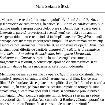
Maria Ștefania BÎRZU
[1]
„Moartea nu este decât biruința timpului”
, afirmă André Bazin, critic
și teoretician de film francez, în cartea sa,
Ce este cinematograful
? și o
rațiune similară asupra conceptelor o are și Danilo Kiš, a cărui operă,
Clepsidra
, pare să prevestească această temă centrală a romanului.
Alegerea titlului nu este niciodată întâmplătoare, iar
Clepsidra
anunță
aproape decisiv faptul că scurgerea timpului în acest roman are valențe
asupra cărora, asemenea unui schelet, se construiește opera. Diviziunea
în cinci tipuri diferite de capitole:
Imagini din călătorie
,
Însemnările
unui nebun
,
Procedura de anchetare
,
Interogarea Martorului
,
Scrisoare
sau
Cuprins
surprinde în mod esențial construcția
fragmentară a textului, o construcție aproape cinematografică și cu
trăsături atât de factură modernistă, cât și postmodernistă.
Mențiunea de mai sus susține că opera
Clepsidra
este construită într-o
manieră aproape cinematografică, asemenea unui film. Dar ce este
filmul? O abordare cât se poate de simplificată explică filmul ca o artă 
vizualului, în care, pe baza unei succesiuni rapide de fotografii sunt
create imagini care mai apoi sunt alterate și combinate prin intermediul
montajului. Deci, pentru a înțelege filmul, trebuie să avem în vedere
ancestorul său, fotografia. Așa cum afirmă Barthes, „Contemporană cu
regresul riturilor, Fotografia ar corespunde poate intruziunii în