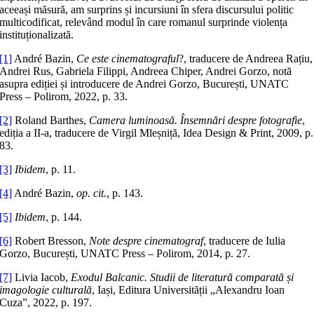
aceeași măsură, am surprins și incursiuni în sfera discursului politic
multicodificat, relevând modul în care romanul surprinde violența
instituționalizată.
[1]
André Bazin,
Ce este cinematograful
?, traducere de Andreea Rațiu,
Andrei Rus, Gabriela Filippi, Andreea Chiper, Andrei Gorzo, notă
asupra ediției și introducere de Andrei Gorzo, București, UNATC
Press – Polirom, 2022, p. 33.
[2]
Roland Barthes,
Camera luminoasă. Însemnări despre fotografie
,
ediția a II-a, traducere de Virgil Mleșniță, Idea Design & Print, 2009, p.
83.
[3]
Ibidem
, p. 11.
[4]
André Bazin,
op. cit.
, p. 143.
[5]
Ibidem
, p. 144.
[6]
Robert Bresson,
Note despre cinematograf
, traducere de Iulia
Gorzo, București, UNATC Press – Polirom, 2014, p. 27.
[7]
Livia Iacob,
Exodul Balcanic. Studii de literatură comparată și
imagologie culturală
, Iași, Editura Universității „Alexandru Ioan
Cuza”, 2022, p. 197.