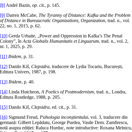
[8]
André Bazin,
op. cit.
, p. 145.
[9]
Darren McCabe,
The Tyranny of Distance: Kafka and the Problem
of Distance in Bureaucratic Organizations, Organization
, trad. n., vol.
22, no. 1, 2015, p. 62.
[10]
Gerda Urbaite, „Power and Oppression in Kafka’s The Penal
Colony”, în
Acta Globalis Humanitatis et Linguarum
, trad. n., vol. 2,
nr. 1, 2025, p. 29.
[11]
Ibidem
, p. 31.
[12]
Danilo Kiš,
Clepsidra
, traducere de Lydia Tocariu, București,
Editura Univers, 1987, p. 198.
[13]
Ibidem
, p. 40.
[14]
Linda Hutcheon,
A Poetics of Postmodernism
, trad. n., Londra,
Editura Routledge, 1988, p. 205.
[15]
Danilo Kiš,
Clepsidra
, ed. cit., p. 31.
[16]
Sigmund Freud,
Psihologia inconștientului
, vol. 3, traducere din
germană: Gilbert Lepădatu, George Purdea, Vasile Dem. Zamfirescu,
notă asupra ediției: Raluca Hurduc, note introductive: Roxana Melnicu