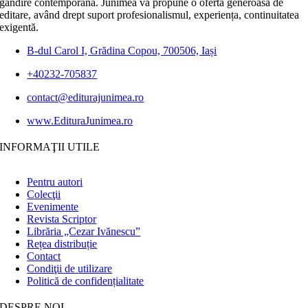
gândire contemporană. Junimea vă propune o ofertă generoasă de
editare, având drept suport profesionalismul, experiența, continuitatea
exigentă.
B-dul Carol I, Grădina Copou, 700506, Iași
+40232-705837
contact@editurajunimea.ro
www.EdituraJunimea.ro
INFORMAŢII UTILE
Pentru autori
Colecţii
Evenimente
Revista Scriptor
Librăria „Cezar Ivănescu”
Rețea distribuție
Contact
Condiţii de utilizare
Politică de confidențialitate
DESPRE NOI