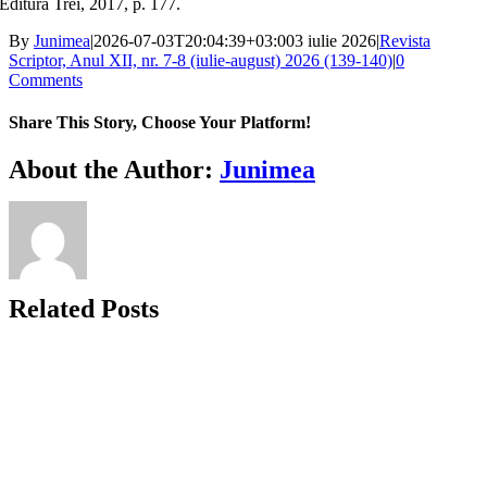
Editura Trei, 2017, p. 177.
By
Junimea
|
2026-07-03T20:04:39+03:00
3 iulie 2026
|
Revista
Scriptor, Anul XII, nr. 7-8 (iulie-august) 2026 (139-140)
|
0
Comments
Share This Story, Choose Your Platform!
Facebook
X
Bluesky
Reddit
LinkedIn
WhatsApp
Telegram
Tumblr
Xing
Email
Copy
About the Author:
Junimea
Link
Related Posts