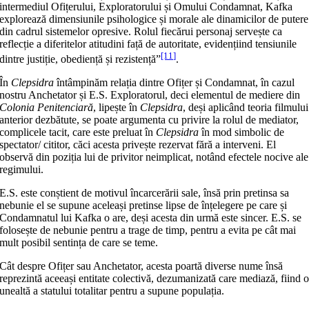
intermediul Ofițerului, Exploratorului și Omului Condamnat, Kafka
explorează dimensiunile psihologice și morale ale dinamicilor de putere
din cadrul sistemelor opresive. Rolul fiecărui personaj servește ca
reflecție a diferitelor atitudini față de autoritate, evidențiind tensiunile
[11]
dintre justiție, obediență și rezistență”
.
În
Clepsidra
întâmpinăm relația dintre Ofițer și Condamnat, în cazul
nostru Anchetator și E.S. Exploratorul, deci elementul de mediere din
Colonia Penitenciară
, lipește în
Clepsidra
, deși aplicând teoria filmului
anterior dezbătute, se poate argumenta cu privire la rolul de mediator,
complicele tacit, care este preluat în
Clepsidra
în mod simbolic de
spectator/ cititor, căci acesta privește rezervat fără a interveni. El
observă din poziția lui de privitor neimplicat, notând efectele nocive ale
regimului.
E.S. este conștient de motivul încarcerării sale, însă prin pretinsa sa
nebunie el se supune aceleași pretinse lipse de înțelegere pe care și
Condamnatul lui Kafka o are, deși acesta din urmă este sincer. E.S. se
folosește de nebunie pentru a trage de timp, pentru a evita pe cât mai
mult posibil sentința de care se teme.
Cât despre Ofițer sau Anchetator, acesta poartă diverse nume însă
reprezintă aceeași entitate colectivă, dezumanizată care mediază, fiind 
unealtă a statului totalitar pentru a supune populația.