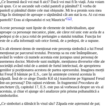
„Ce însemnă dacă voi mai fi aici? Dacă voi mai fi în viață. Asta voiam
să spun. Ce se ascunde sub codul pantofi și pămătuf? E vorba de
pantofi și pămătuf dintre cele mai obișnuite. Mi le-a promis sora mea
Olga în răstimpul de aproape o săptămână cât am stat la ea. Ai cui erau
[12]
pantofii? Erau ai răposatului ei soț Mauriciu”
.
Aceste personaje sunt lipsite de elemente de individualism, apar
aproape ca personaje mecanice, plate, ale căror rol unic este acela de a
pedepsi și de a juca rolul de prelungire a statului totalitar. Funcția lor
este de a afla informații sub orice formă, de a pedepsi, de a supune.
Un alt element demn de menționat este prezența simbolică a lui Freud
menționat pe parcursul textului. Prezența sa nu este întâmplătoare,
având în vedere că numele acestuia este juxtapus unui personaj de
asemenea doctor. Motivele sunt multiple, mențiunea diverselor elite ale
societății având rolul de a aminti de furtul intelectual, de aproprierea
geniilor și poziționarea acestora de partea opresorului. Imaginea morții
lui Freud îl bântuie pe E.S., care își amintește creierul acestuia în
zăpadă. Însă de ce alege Danilo Kiš să-l transforme pe Sigmund Freud
într-un personaj? Din rațiuni evidente. În fragmentul
Procedura de
anchetare
(I), capitolul 17, E.S. este pus să vorbească despre un vis al
acestuia, și chiar el ajunge să-l analizeze prin prisma psihanalitică a
simbolurilor.
„Ce simboluri a tălmăcit în visul său? Zăpada este așternutul de pat;