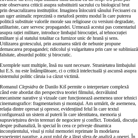
este observarea criticii asupra substituirii sacrului cu biologicul brut
prin desacralizarea instituțiilor. Imaginea înlocuirii sânului Fecioarei cu
un uger animalic reprezintă o metaforă pentru modul în care puterea
politică substituie valorile morale sau religioase cu versiuni degradate,
utilitariste, care servesc propagandei. Urmează acestui pas comentariul
asupra rației militare, introduce limbajul birocrației, al tehnocrației
militare și al statului totalitar ca furnizor unic de hrană și sens.
Utilizarea grotescului, prin asumarea stării de nebunie propune
demascarea propagandei; ridicolul și vulgaritatea prin care se subliniaz
falsitate, absurdul politic și birocratic.
Exemplele sunt multiple, însă nu sunt necesare. Stranietatea limbajului
lui E.S. nu este întâmplătoare, ci o critică intelectuală și ascunsă asupra
sistemului politic căruia i-a căzut victimă.
Romanul
Clepsidra
de Danilo Kiš permite o interpretare complexă
când este abordat din perspectiva teoriei filmului, dezvăluind
mecanisme narative și vizuale care funcționează asemenea unor tehnici
cinematografice: fragmentarism și montajul. Am urmărit, de asemenea,
relația dintre opresat și opresor, evidențiind felul în care textul
configurează un sistem al puterii în care identitatea, memoria și
supraviețuirea devin terenuri de negociere și conflict. Totodată, discuția
despre psihanaliză, în special în ceea ce privește dinamica
inconștientului, visul și rolul memoriei reprimate în modelarea
experienței narative, a avut rolul de a lărgi sfera de analiză a operei. În