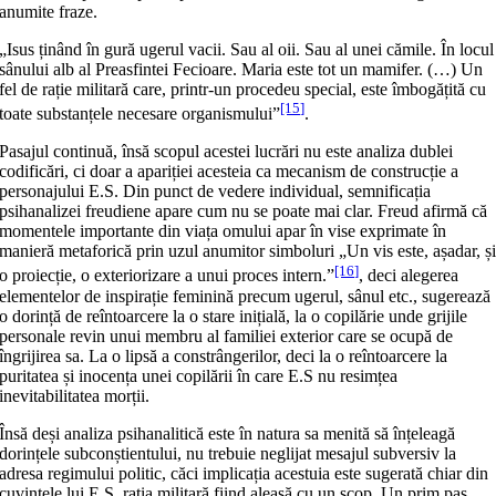
anumite fraze.
„Isus ținând în gură ugerul vacii. Sau al oii. Sau al unei cămile. În locul
sânului alb al Preasfintei Fecioare. Maria este tot un mamifer. (…) Un
fel de rație militară care, printr-un procedeu special, este îmbogățită cu
[15]
toate substanțele necesare organismului”
.
Pasajul continuă, însă scopul acestei lucrări nu este analiza dublei
codificări, ci doar a apariției acesteia ca mecanism de construcție a
personajului E.S. Din punct de vedere individual, semnificația
psihanalizei freudiene apare cum nu se poate mai clar. Freud afirmă că
momentele importante din viața omului apar în vise exprimate în
manieră metaforică prin uzul anumitor simboluri „Un vis este, așadar, ș
[16]
o proiecție, o exteriorizare a unui proces intern.”
, deci alegerea
elementelor de inspirație feminină precum ugerul, sânul etc., sugerează
o dorință de reîntoarcere la o stare inițială, la o copilărie unde grijile
personale revin unui membru al familiei exterior care se ocupă de
îngrijirea sa. La o lipsă a constrângerilor, deci la o reîntoarcere la
puritatea și inocența unei copilării în care E.S nu resimțea
inevitabilitatea morții.
Însă deși analiza psihanalitică este în natura sa menită să înțeleagă
dorințele subconștientului, nu trebuie neglijat mesajul subversiv la
adresa regimului politic, căci implicația acestuia este sugerată chiar din
cuvintele lui E.S, rația militară fiind aleasă cu un scop. Un prim pas