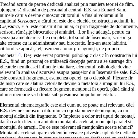
Trecând acum de partea dedicată analizei prin maniera teoriei de film,
ajungem să discutăm de personajul central, E.S. sau Eduard Sam,
numele căruia devine cunoscut cititorului la finalul volumului în
capitolul
Scrisoare
, a cărui rol este de a elucida construcția acțiunii. În
Clepsidra
, E.S. este construit nu liniar, ci prin fragmente de documente
scrisori, rămășițe birocratice și amintiri. „Lor li se adaugă, pentru ca
senzația amețitoare să fie completă, tot soiul de însemnări, scrisori și
alte extrase cu iz administrativ sau birocratic. Într-un atare labirint,
cititorul se apucă și el, asemenea unor protagoniști, de propria
[7]
anchetă”
. Deși este evitat portretul psihologic clasic în construcția lui
E.S., fiind un personaj ce utilizează decepția pentru a se sustrage din
ghearele nemiloasei influențe totalitare, elementul psihologic devine
relevant în analiza discursivă asupra pasajelor din însemnările sale. E.S
este construit fragmentar, asemenea operei, ca o clepsidră. Fiecare fir
de nisip care se alătură celorlalte devine o metaforă a imaginii lui E.S.,
care se formează cu fiecare fragment menționat în operă, până când și
ultima memorie va fi trăită sub presiunea timpului neiertător.
Elementul cinematografic este aici cum nu se poate mai relevant, căci
E.S. devine cunoscut cititorului ca o juxtapunere de imagini, ca un
montaj alcătuit din fragmente. O împletire a celor trei tipuri de montaj,
dar în cadru literar: reamintim montajul accelerat, montajul paralel și
montajul de atracții. De ce este relevant să menționăm aceste tehnici?
Montajul accelerat apare evident în ceea ce privește capitolele dedicate