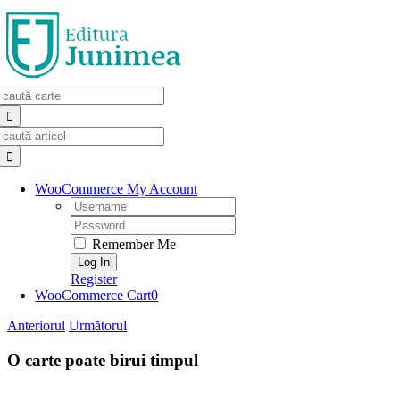
Skip
to
content
Search
for:
Search
for:
WooCommerce My Account
Username:
Password:
Remember Me
Register
WooCommerce Cart
0
Anteriorul
Următorul
O carte poate birui timpul