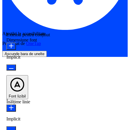
Ajustări la accesibilitate
Extensii pentru conținut
Dimensiune font
Propulsat de
OneTap
Ascunde bara de unelte
Implicit
Font lizibil
Înălțime linie
Implicit