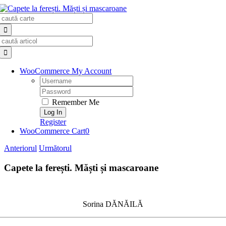
Skip
Search
to
for:
content
Search
for:
WooCommerce My Account
Username:
Password:
Remember Me
Register
WooCommerce Cart
0
Anteriorul
Următorul
Capete la ferești. Măști și mascaroane
Sorina DĂNĂILĂ