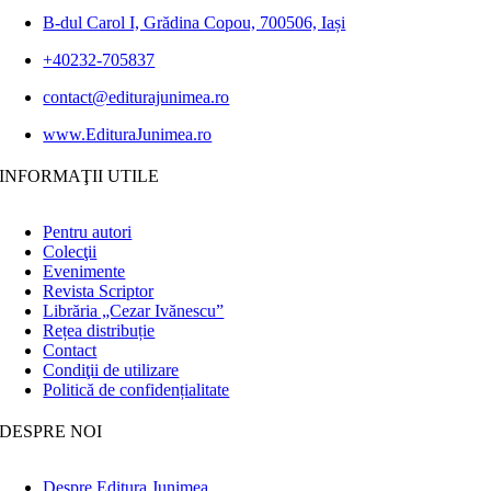
B-dul Carol I, Grădina Copou, 700506, Iași
+40232-705837
contact@editurajunimea.ro
www.EdituraJunimea.ro
INFORMAŢII UTILE
Pentru autori
Colecţii
Evenimente
Revista Scriptor
Librăria „Cezar Ivănescu”
Rețea distribuție
Contact
Condiţii de utilizare
Politică de confidențialitate
DESPRE NOI
Despre Editura Junimea