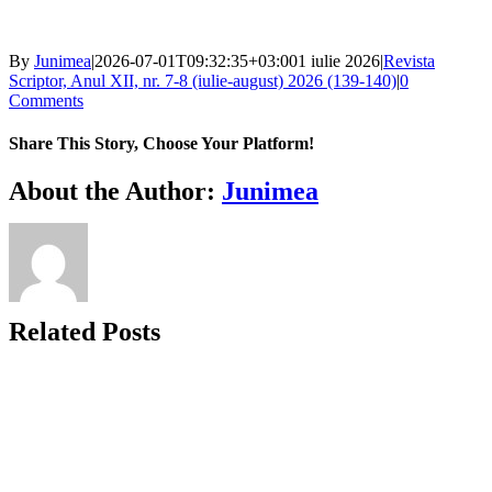
By
Junimea
|
2026-07-01T09:32:35+03:00
1 iulie 2026
|
Revista
Scriptor, Anul XII, nr. 7-8 (iulie-august) 2026 (139-140)
|
0
Comments
Share This Story, Choose Your Platform!
Facebook
X
Bluesky
Reddit
LinkedIn
WhatsApp
Telegram
Tumblr
Xing
Email
Copy
About the Author:
Junimea
Link
Related Posts