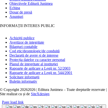
Obiectivele Editurii Junimea
Echipa
Dosar de presă
Anunţuri
INFORMAȚII INTERES PUBLIC
Achiziții publice
Avertizor de integritate
Bilanțuri contabile
Cod etic/deontologic/de conduită
Declarații de avere și de interese
Protecția datelor cu caracter personal
Planul de integritate al instituției
Rapoarte de aplicare a Legii nr. 52/2003
Rapoarte de aplicare a Legii nr. 544/2001
Solicitare informații
Buletin informativ
© Copyright
20262026 | Editura Junimea – Toate drepturile rezervate |
Site realizat cu
și
de
SiteXdesign
Page load link