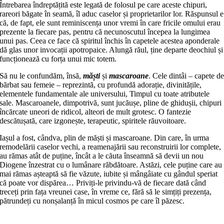
Întrebarea îndreptățită este legată de folosul pe care aceste chipuri,
rareori băgate în seamă, îl aduc caselor și proprietarilor lor. Răspunsul e
că, de fapt, ele sunt reminiscența unor vremi în care fricile omului erau
prezente la fiecare pas, pentru că necunoscutul începea la lungimea
unui pas. Ceea ce face că spiritul închis în capetele acestea aponderale
dă glas unor invocații apotropaice. Alungă răul, ține departe deochiul și
funcționează cu forța unui mic totem.
Să nu le confundăm, însă,
măști
și
mascaroane
. Cele dintâi – capete d
bărbat sau femeie – reprezintă, cu profundă adorație, divinitățile,
elementele fundamentale ale universului, Timpul cu toate atributele
sale. Mascaroanele, dimpotrivă, sunt jucăușe, pline de ghidușii, chipuri
încărcate uneori de ridicol, alteori de mult grotesc. O fantezie
descătușată, care izgonește, terapeutic, spiritele răuvoitoare.
Iașul a fost, cândva, plin de măști și mascaroane. Din care, în urma
remodelării caselor vechi, a reamenajării sau reconstruirii lor complete,
au rămas atât de puține, încât a le căuta înseamnă să devii un nou
Diogene înzestrat cu o lumânare răbdătoare. Astăzi, cele puține care au
mai rămas așteaptă să fie văzute, iubite și mângâiate cu gândul speriat
că poate vor dispărea… Priviți-le privindu-vă de fiecare dată când
treceți prin fața vreunei case, în vreme ce, fără să le simțiți prezența,
pătrundeți cu nonșalanță în micul cosmos pe care îl păzesc.