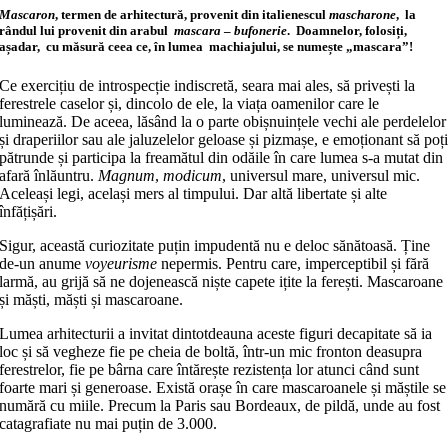
Mascaron
, termen de arhitectură, provenit din italienescul
mascharone
, la
rândul lui provenit din arabul
mascara
–
bufonerie
. Doamnelor, folosiți,
așadar, cu măsură ceea ce, în lumea machiajului, se numește „mascara”
!
Ce exercițiu de introspecție indiscretă, seara mai ales, să privești la
ferestrele caselor și, dincolo de ele, la viața oamenilor care le
luminează. De aceea, lăsând la o parte obișnuințele vechi ale perdelelor
și draperiilor sau ale jaluzelelor geloase și pizmașe, e emoționant să poț
pătrunde și participa la freamătul din odăile în care lumea s-a mutat din
afară înlăuntru.
Magnum
,
modicum
, universul mare, universul mic.
Aceleași legi, același mers al timpului. Dar altă libertate și alte
înfățișări.
Sigur, această curiozitate puțin impudentă nu e deloc sănătoasă. Ține
de-un anume
voyeurisme
nepermis. Pentru care, imperceptibil și fără
larmă, au grijă să ne dojenească niște capete ițite la ferești. Mascaroane
și măști, măști și mascaroane.
Lumea arhitecturii a invitat dintotdeauna aceste figuri decapitate să ia
loc și să vegheze fie pe cheia de boltă, într-un mic fronton deasupra
ferestrelor, fie pe bârna care întărește rezistența lor atunci când sunt
foarte mari și generoase. Există orașe în care mascaroanele și măștile se
numără cu miile. Precum la Paris sau Bordeaux, de pildă, unde au fost
catagrafiate nu mai puțin de 3.000.