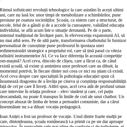
*
Ritmul sofisticatei revoluții tehnologice la care asistăm în acești ultimi
ani, care nu lasă loc unor timpi de metabolizare a schimbărilor, pune
presiune pe osatura societăților. Școala, ca sistem care a structurat, de
secole, felul de a gândi și de a accede la cunoaștere, validând educația
individului, se află acum într‑o situație derutantă. Pe de o parte,
sistemul tradițional de învățare pare, în efervescența expansiunii AI, să
nu mai aibă sens. Pe de altă parte, transformarea chatbotului în furnizor
personalizat de cunoștințe pune profesorul în ipostaza unei
redimensionări strategice a propriului rol, care să țină pasul cu viteza
rafinării instrumentelor AI. Ce va face diferența în această competiție
om‑mașină? Acel ceva, dincolo de clișeu, care a făcut ca, de când
există școală, să existe și amintirea unor profesori care au dibuit, la
momentul potrivit, în fiecare dintre noi ceea ce nici nu știam că există.
Acel ceva despre care specialiștii în psihologia educației spun că
însumează dragostea de a învăța pe cineva și conștiința responsabilității
față de cel pe care îl înveți. Altfel spus, acel ceva atât de profund uman
care intervine în relația profesor – elev/ student și care, cel puțin
deocamdată, nu poate fi transpus în liniile de cod ale unui chatbot. Un
concept abuzat de limba de lemn a perioadei comuniste, dar a cărui
însemnătate nu s‑a diluat: vocația pedagogică.
Ioan Aniței a fost un profesor de vocație. Unul dintre foarte mulții pe
care, dintotdeauna, școala românească i‑a primit ca pe un dar aproape
miraculos. În perioadele cele mai pline de confuzie și de turbulențe, ei