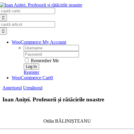
Skip
Search
to
for:
content
Search
for:
WooCommerce My Account
Username:
Password:
Remember Me
Register
WooCommerce Cart
0
Anteriorul
Următorul
Ioan Aniței. Profesorii și rătăcirile noastre
Otilia BĂLINIȘTEANU