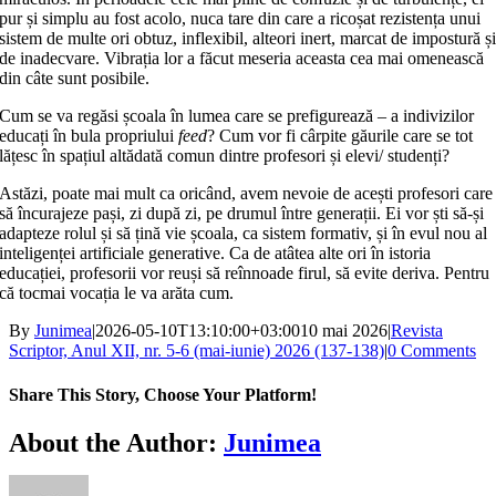
pur și simplu au fost acolo, nuca tare din care a ricoșat rezistența unui
sistem de multe ori obtuz, inflexibil, alteori inert, marcat de impostură ș
de inadecvare. Vibrația lor a făcut meseria aceasta cea mai omenească
din câte sunt posibile.
Cum se va regăsi școala în lumea care se prefigurează – a indivizilor
educați în bula propriului
feed
? Cum vor fi cârpite găurile care se tot
lățesc în spațiul altădată comun dintre profesori și elevi/ studenți?
Astăzi, poate mai mult ca oricând, avem nevoie de acești profesori care
să încurajeze pași, zi după zi, pe drumul între generații. Ei vor ști să‑și
adapteze rolul și să țină vie școala, ca sistem formativ, și în evul nou al
inteligenței artificiale generative. Ca de atâtea alte ori în istoria
educației, profesorii vor reuși să reînnoade firul, să evite deriva. Pentru
că tocmai vocația le va arăta cum.
By
Junimea
|
2026-05-10T13:10:00+03:00
10 mai 2026
|
Revista
Scriptor, Anul XII, nr. 5-6 (mai-iunie) 2026 (137-138)
|
0 Comments
Share This Story, Choose Your Platform!
Facebook
X
Bluesky
Reddit
LinkedIn
WhatsApp
Telegram
Tumblr
Xing
Email
Copy
About the Author:
Junimea
Link