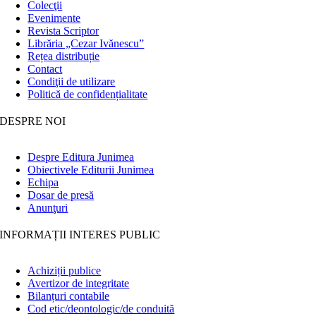
Colecţii
Evenimente
Revista Scriptor
Librăria „Cezar Ivănescu”
Rețea distribuție
Contact
Condiţii de utilizare
Politică de confidențialitate
DESPRE NOI
Despre Editura Junimea
Obiectivele Editurii Junimea
Echipa
Dosar de presă
Anunţuri
INFORMAȚII INTERES PUBLIC
Achiziții publice
Avertizor de integritate
Bilanțuri contabile
Cod etic/deontologic/de conduită