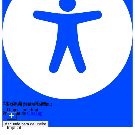
Ajustări la accesibilitate
Extensii pentru conținut
Dimensiune font
Propulsat de
OneTap
Ascunde bara de unelte
Implicit