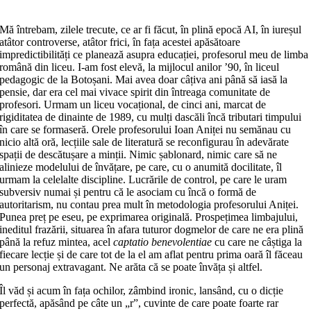
Mă întrebam, zilele trecute, ce ar fi făcut, în plină epocă AI, în iureșul
atâtor controverse, atâtor frici, în fața acestei apăsătoare
impredictibilități ce planează asupra educației, profesorul meu de limba
română din liceu. I‑am fost elevă, la mijlocul anilor ’90, în liceul
pedagogic de la Botoșani. Mai avea doar câțiva ani până să iasă la
pensie, dar era cel mai vivace spirit din întreaga comunitate de
profesori. Urmam un liceu vocațional, de cinci ani, marcat de
rigiditatea de dinainte de 1989, cu mulți dascăli încă tributari timpului
în care se formaseră. Orele profesorului Ioan Aniței nu semănau cu
nicio altă oră, lecțiile sale de literatură se reconfigurau în adevărate
spații de descătușare a minții. Nimic șablonard, nimic care să ne
alinieze modelului de învățare, pe care, cu o anumită docilitate, îl
urmam la celelalte discipline. Lucrările de control, pe care le uram
subversiv numai și pentru că le asociam cu încă o formă de
autoritarism, nu contau prea mult în metodologia profesorului Aniței.
Punea preț pe eseu, pe exprimarea originală. Prospețimea limbajului,
ineditul frazării, situarea în afara tuturor dogmelor de care ne era plină
până la refuz mintea, acel
captatio benevolentiae
cu care ne câștiga la
fiecare lecție și de care tot de la el am aflat pentru prima oară îl făceau
un personaj extravagant. Ne arăta că se poate învăța și altfel.
Îl văd și acum în fața ochilor, zâmbind ironic, lansând, cu o dicție
perfectă, apăsând pe câte un „r”, cuvinte de care poate foarte rar