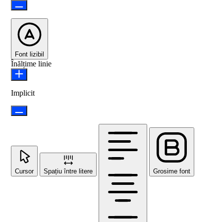
Font lizibil
Înălțime linie
Implicit
Cursor
Spațiu între litere
Grosime font