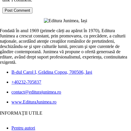
Fondată în anul 1969 (primele cărți au apărut în 1970), Editura
Junimea a crescut constant, prin promovarea, cu precădere, a culturii
naţionale, acordând atenţie creaţiilor românilor de pretutindeni,
deschizându-se şi spre culturile lumii, precum şi spre curentele de
gândire contemporană. Junimea vă propune o ofertă generoasă de
editare, având drept suport profesionalismul, experiența, continuitatea
exigentă.
B-dul Carol I, Grădina Copou, 700506, Iași
+40232-705837
contact@editurajunimea.ro
www.EdituraJunimea.ro
INFORMAŢII UTILE
Pentru autori