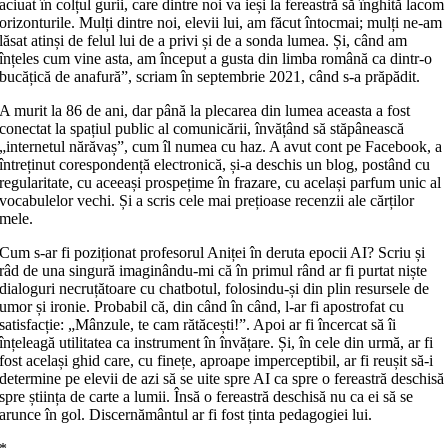
aciuat în colțul gurii, care dintre noi va ieși la fereastră să înghită lacom
orizonturile. Mulți dintre noi, elevii lui, am făcut întocmai; mulți ne‑am
lăsat atinși de felul lui de a privi și de a sonda lumea. Și, când am
înțeles cum vine asta, am început a gusta din limba română ca dintr‑o
bucățică de anafură”, scriam în septembrie 2021, când s‑a prăpădit.
A murit la 86 de ani, dar până la plecarea din lumea aceasta a fost
conectat la spațiul public al comunicării, învățând să stăpânească
„internetul nărăvaș”, cum îl numea cu haz. A avut cont pe Facebook, a
întreținut corespondență electronică, și‑a deschis un blog, postând cu
regularitate, cu aceeași prospețime în frazare, cu același parfum unic al
vocabulelor vechi. Și a scris cele mai prețioase recenzii ale cărților
mele.
Cum s‑ar fi poziționat profesorul Aniței în deruta epocii AI? Scriu și
râd de una singură imaginându‑mi că în primul rând ar fi purtat niște
dialoguri necruțătoare cu chatbotul, folosindu‑și din plin resursele de
umor și ironie. Probabil că, din când în când, l‑ar fi apostrofat cu
satisfacție: „Mânzule, te cam rătăcești!”. Apoi ar fi încercat să îi
înțeleagă utilitatea ca instrument în învățare. Și, în cele din urmă, ar fi
fost același ghid care, cu finețe, aproape imperceptibil, ar fi reușit să‑i
determine pe elevii de azi să se uite spre AI ca spre o fereastră deschisă
spre știința de carte a lumii. Însă o fereastră deschisă nu ca ei să se
arunce în gol. Discernământul ar fi fost ținta pedagogiei lui.