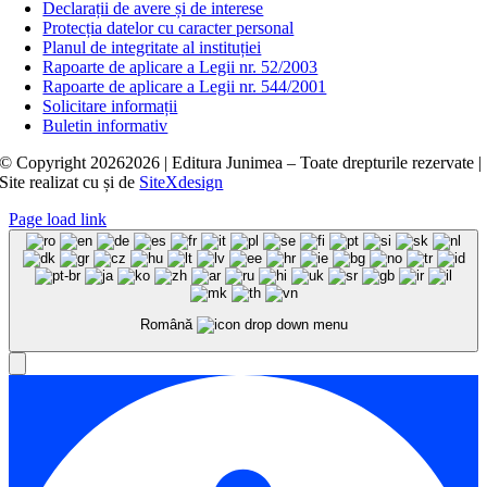
Declarații de avere și de interese
Protecția datelor cu caracter personal
Planul de integritate al instituției
Rapoarte de aplicare a Legii nr. 52/2003
Rapoarte de aplicare a Legii nr. 544/2001
Solicitare informații
Buletin informativ
© Copyright
20262026 | Editura Junimea – Toate drepturile rezervate |
Site realizat cu
și
de
SiteXdesign
Page load link
Română