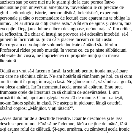
auzisem sau pe care nici nu le știam și de la care pornea într‑o
incursiune prin universuri amețitoare, traversându‑le cu precizie de
ghid – etimologie, istorie, memorialistică, beletristică, experiențe
personale și câte o recomandare de lectură care aparent nu te obliga la
nimic. „N‑ar strica să citiți cartea asta.” Atât era de ajuns și citeam, fără
excepție. Degajarea lui ne elibera de angoase, ne încuraja să fim critici,
să reflectăm. Ba chiar el însuși ne provoca să‑i adresăm întrebări, să‑l
punem în încurcătură. Și cu câtă plăcere făceam cu toții asta!
Parcurgeam cu voluptate volumele indicate căutând să‑l biruim.
Profesorul râdea pe sub mustăți, în vreme ce, ca pe niște sălbăticiuni
eliberate din cușcă, ne împrietenea cu propriile minți și cu marea
literatură.
Odată am vrut să‑i facem o farsă, la schimb pentru ironia mușcătoare
cu care ne șfichiuia zilnic. Ne‑am hotărât să rămânem pe hol, ca și cum
am fi chiulit în grup, întreaga clasă. Ne gândeam că, văzând sala goală,
va pleca amărât. Iar în momentul acela urma să apărem. Erau prea
frumoase orele de literatură ca să chiulim de‑adevăratelea. L‑am
urmărit intrând, apoi am așteptat vreo 20 de minute. Cum n‑a ieșit,
ne‑am întors spăsiți în clasă. Ne aștepta în picioare, lângă catedră,
râzând copios: „Mânjilor, v‑ați rătăcit?”.
„Avea darul rar de a deschide ferestre. Doar le deschidea și le lăsa
deschise pentru noi. Fără să ne îndemne, fără a ne ține de mână, fără
a‑și asuma rolul de călăuză. Și‑apoi urmărea, cu zâmbetul acela ironic