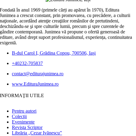
Fondată în anul 1969 (primele cărți au apărut în 1970), Editura
Junimea a crescut constant, prin promovarea, cu precădere, a culturii
naţionale, acordând atenţie creaţiilor românilor de pretutindeni,
deschizându-se şi spre culturile lumii, precum şi spre curentele de
gândire contemporană. Junimea vă propune o ofertă generoasă de
editare, având drept suport profesionalismul, experiența, continuitatea
exigentă.
B-dul Carol I, Grădina Copou, 700506, Iași
+40232-705837
contact@editurajunimea.ro
www.EdituraJunimea.ro
INFORMAŢII UTILE
Pentru autori
Colecţii
Evenimente
Revista Scriptor
Librăria „Cezar Ivănescu”