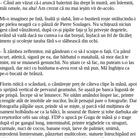
– Când am văzut că‑i aruncă balerinii ăia drept în mutră, am înlemnit,
măi omule, nu alta! Am crezut că nu mai ieșim vii de‑acolo.
Mi‑o imaginez pe fată, înaltă și slabă, într‑o bustieră roșie strălucindu‑i
pe pielea neagră ca o pânză de Pierre Soulages. Nu schițează niciun
gest când vânzătorul, după ce‑și pipăie fața și își privește degetele,
vrând să vadă dacă nu cumva i‑a dat borșul, înșfacă un fel de făcăleț
imens și ocolește taraba fără s‑o slăbească din ochi.
– Îi zâmbea zeflemitor, mă gândeam c‑o să‑l scuipe‑n față. Cu părul
scurt, atletică, sigură pe ea, dar bărbatul o matahală, să mor dacă te
mint, mi se muiaseră genunchii. Nu știam ce să fac, nu puteam s‑o las
singură, dar nici cu huiduma n‑avea rost să mă pun. Mă înghițea ca
pe‑o bucată de brânză.
Florin ridică o scândură, o cântărește preț de câteva clipe în mână, apoi
o sprijină vertical de pervazul geamului. Se așază pe banca îngustă de
pe prispă. Începe să se întunece. Ne uităm amândoi înspre lac, printre
crengile atât de imobile ale nucilor, încât peisajul pare o fotografie. Dar
fotografia pâlpâie ușor, prinde să se miște, și parcă văd mulțimea de
oameni holbându-se ca la bâlci, în susurul de fluiere și tobe darbuka ale
cerșetorilor orbi sau ologi. FDP o apucă pe Gugu de mână și o trage
după el pe gangul lung, interminabil, printre tejghelele cu struguri,
curmale, nuci de cocos, banane roșii, larve de palmier, smirnă,
mirodenii înmiresmate, pânzeturi multicolore, statuete întruchipând zei