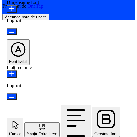
Dimensiune font
Propulsat de
OneTap
Ascunde bara de unelte
Implicit
Font lizibil
Înălțime linie
Implicit
Cursor
Spațiu între litere
Grosime font