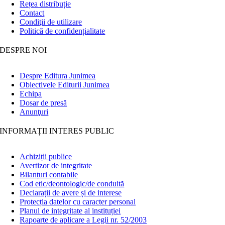
Rețea distribuție
Contact
Condiţii de utilizare
Politică de confidențialitate
DESPRE NOI
Despre Editura Junimea
Obiectivele Editurii Junimea
Echipa
Dosar de presă
Anunţuri
INFORMAȚII INTERES PUBLIC
Achiziții publice
Avertizor de integritate
Bilanțuri contabile
Cod etic/deontologic/de conduită
Declarații de avere și de interese
Protecția datelor cu caracter personal
Planul de integritate al instituției
Rapoarte de aplicare a Legii nr. 52/2003