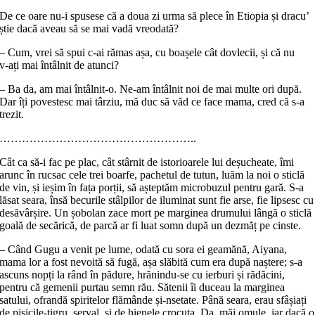
De ce oare nu‑i spusese că a doua zi urma să plece în Etiopia și dracu’
știe dacă aveau să se mai vadă vreodată?
– Cum, vrei să spui c‑ai rămas așa, cu boașele cât dovlecii, și că nu
v‑ați mai întâlnit de atunci?
– Ba da, am mai întâlnit-o. Ne‑am întâlnit noi de mai multe ori după.
Dar îți povestesc mai târziu, mă duc să văd ce face mama, cred că s‑a
trezit.
……………………………………………..
Cât ca să‑i fac pe plac, cât stârnit de istorioarele lui deșucheate, îmi
arunc în rucsac cele trei boarfe, pachetul de tutun, luăm la noi o sticlă
de vin, și ieșim în fața porții, să așteptăm microbuzul pentru gară. S‑a
lăsat seara, însă becurile stâlpilor de iluminat sunt fie arse, fie lipsesc cu
desăvârșire. Un șobolan zace mort pe marginea drumului lângă o sticlă
goală de secărică, de parcă ar fi luat somn după un dezmăț pe cinste.
– Când Gugu a venit pe lume, odată cu sora ei geamănă, Aiyana,
mama lor a fost nevoită să fugă, așa slăbită cum era după naștere; s‑a
ascuns nopți la rând în pădure, hrănindu‑se cu ierburi și rădăcini,
pentru că gemenii purtau semn rău. Sătenii îi duceau la marginea
satului, ofrandă spiritelor flămânde și‑nsetate. Până seara, erau sfâșiați
de pisicile‑tigru, serval, și de hienele crocuta. Da, măi omule, iar dacă o