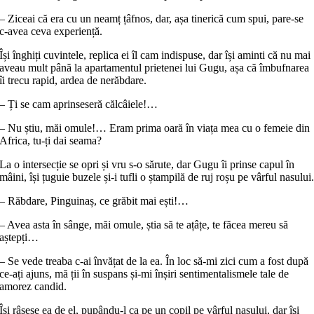
– Ziceai că era cu un neamț țâfnos, dar, așa tinerică cum spui, pare‑se
c‑avea ceva experiență.
Își înghiți cuvintele, replica ei îl cam indispuse, dar își aminti că nu mai
aveau mult până la apartamentul prietenei lui Gugu, așa că îmbufnarea
îi trecu rapid, ardea de nerăbdare.
– Ți se cam aprinseseră călcâiele!…
– Nu știu, măi omule!… Eram prima oară în viața mea cu o femeie din
Africa, tu‑ți dai seama?
La o intersecție se opri și vru s‑o sărute, dar Gugu îi prinse capul în
mâini, își țuguie buzele și‑i tufli o ștampilă de ruj roșu pe vârful nasului
– Răbdare, Pinguinaș, ce grăbit mai ești!…
– Avea asta în sânge, măi omule, știa să te ațâțe, te făcea mereu să
aștepți…
– Se vede treaba c‑ai învățat de la ea. În loc să‑mi zici cum a fost după
ce‑ați ajuns, mă ții în suspans și‑mi înșiri sentimentalismele tale de
amorez candid.
Își râsese ea de el, pupându-l ca pe un copil pe vârful nasului, dar își