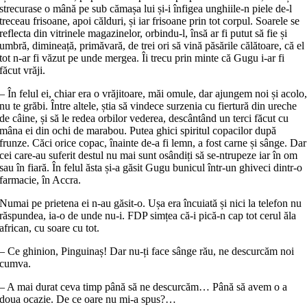
strecurase o mână pe sub cămașa lui și‑i înfigea unghiile‑n piele de‑l
treceau frisoane, apoi călduri, și iar frisoane prin tot corpul. Soarele se
reflecta din vitrinele magazinelor, orbindu‑l, însă ar fi putut să fie și
umbră, dimineață, primăvară, de trei ori să vină păsările călătoare, că el
tot n‑ar fi văzut pe unde mergea. Îi trecu prin minte că Gugu i‑ar fi
făcut vrăji.
– În felul ei, chiar era o vrăjitoare, măi omule, dar ajungem noi și acolo
nu te grăbi. Între altele, știa să vindece surzenia cu fiertură din ureche
de câine, și să le redea orbilor vederea, descântând un terci făcut cu
mâna ei din ochi de marabou. Putea ghici spiritul copacilor după
frunze. Căci orice copac, înainte de‑a fi lemn, a fost carne și sânge. Dar
cei care‑au suferit destul nu mai sunt osândiți să se‑ntrupeze iar în om
sau în fiară. În felul ăsta și‑a găsit Gugu bunicul într‑un ghiveci dintr‑o
farmacie, în Accra.
Numai pe prietena ei n‑au găsit‑o. Ușa era încuiată și nici la telefon nu
răspundea, ia‑o de unde nu‑i. FDP simțea că‑i pică‑n cap tot cerul ăla
african, cu soare cu tot.
– Ce ghinion, Pinguinaș! Dar nu‑ți face sânge rău, ne descurcăm noi
cumva.
– A mai durat ceva timp până să ne descurcăm… Până să avem o a
doua ocazie. De ce oare nu mi‑a spus?…