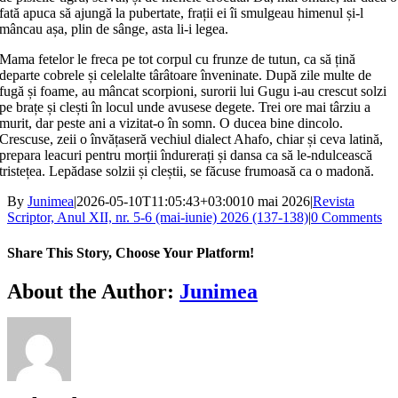
fată apuca să ajungă la pubertate, frații ei îi smulgeau himenul și‑l
mâncau așa, plin de sânge, asta li‑i legea.
Mama fetelor le freca pe tot corpul cu frunze de tutun, ca să țină
departe cobrele și celelalte târâtoare înveninate. După zile multe de
fugă și foame, au mâncat scorpioni, surorii lui Gugu i‑au crescut solzi
pe brațe și clești în locul unde avusese degete. Trei ore mai târziu a
murit, dar peste ani a vizitat‑o în somn. O ducea bine dincolo.
Crescuse, zeii o învățaseră vechiul dialect Ahafo, chiar și ceva latină,
prepara leacuri pentru morții îndurerați și dansa ca să le‑ndulcească
tristețea. Lepădase solzii și cleștii, se făcuse frumoasă ca o madonă.
By
Junimea
|
2026-05-10T11:05:43+03:00
10 mai 2026
|
Revista
Scriptor, Anul XII, nr. 5-6 (mai-iunie) 2026 (137-138)
|
0 Comments
Share This Story, Choose Your Platform!
Facebook
X
Bluesky
Reddit
LinkedIn
WhatsApp
Telegram
Tumblr
Xing
Email
Copy
About the Author:
Junimea
Link