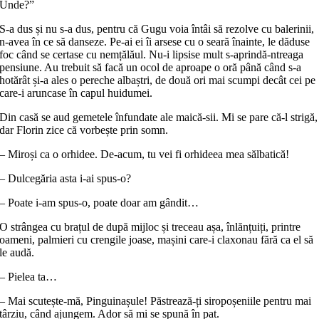
Unde?”
S‑a dus și nu s‑a dus, pentru că Gugu voia întâi să rezolve cu balerinii,
n‑avea în ce să danseze. Pe‑ai ei îi arsese cu o seară înainte, le dăduse
foc când se certase cu nemțălăul. Nu‑i lipsise mult s‑aprindă‑ntreaga
pensiune. Au trebuit să facă un ocol de aproape o oră până când s‑a
hotărât și‑a ales o pereche albaștri, de două ori mai scumpi decât cei pe
care‑i aruncase în capul huidumei.
Din casă se aud gemetele înfundate ale maică‑sii. Mi se pare că‑l strigă,
dar Florin zice că vorbește prin somn.
– Miroși ca o orhidee. De‑acum, tu vei fi orhideea mea sălbatică!
– Dulcegăria asta i‑ai spus‑o?
– Poate i‑am spus‑o, poate doar am gândit…
O strângea cu brațul de după mijloc și treceau așa, înlănțuiți, printre
oameni, palmieri cu crengile joase, mașini care‑i claxonau fără ca el să
le audă.
– Pielea ta…
– Mai scutește‑mă, Pinguinașule! Păstrează‑ți siropoșeniile pentru mai
târziu, când ajungem. Ador să mi se spună în pat.