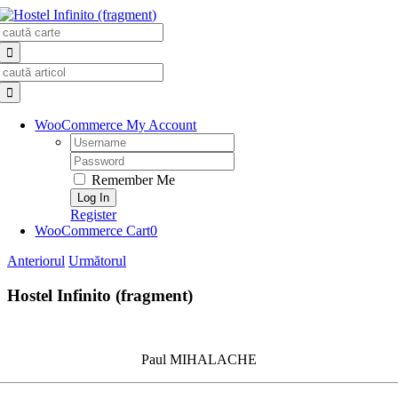
Skip
Search
to
for:
content
Search
for:
WooCommerce My Account
Username:
Password:
Remember Me
Register
WooCommerce Cart
0
Anteriorul
Următorul
Hostel Infinito (fragment)
Paul MIHALACHE