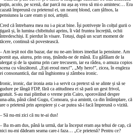
puțin, acolo, pe scenă, dar parcă nu așa aș vrea să mi‑o amintesc… Era
cazată împreună cu prietenul ei, un neamț blond, cam țâfnos, la
pensiunea la care eram și noi, artiștii.
Cred că întrebarea mea nu i‑a picat bine. Își potrivește în colțul gurii o
țigară și, în lumina chibritului aprins, îi văd fruntea încrețită, ochii
întredeschiși. E pierdut în visare. Totuși, după un scurt moment de
tăcere, continuă să povestească.
– Am ieșit noi din bazar, dar nu ne‑am întors imediat la pensiune. Am
pornit așa, aiurea, prin oraș, ținându-ne de mână. Eu gâfâiam de la
alergat și de la spaima prin care trecusem, iar ea râdea, o amuza copios
scena cu vânzătorul. „Ești eroul meu!”, „My hero!”, zicea, în engleza
ei consonantică, dar mă înghiontea și zâmbea ironic.
Ironic, ironic, dar ironia asta i‑a servit ca pretext să se alinte și să se
gudure pe lângă FDP, fără ca atitudinea ei să pară un gest frivol,
gratuit. S‑au mai plimbat o vreme prin Cairo, sporovăind despre
una‑alta, până când Gugu, Comoara, și‑a amintit, ca din întâmplare, că
are o prietenă prin apropiere și c‑ar putea să‑i facă împreună o vizită.
– Să nu‑mi zici că nu te‑ai dus!
– Ba m‑am dus, până la urmă, dar la început eram așa tehui de cap, că
nici nu‑mi dădeam seama care‑i faza… „Ce prietenă? Pentru ce?