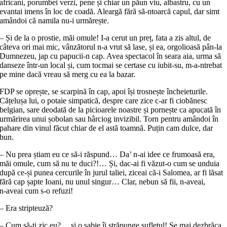
africani, porumbei verzi, pene și chiar un păun viu, albastru, cu un
evantai imens în loc de coadă. Aleargă fără să‑ntoarcă capul, dar simt
amândoi că namila nu‑i urmărește.
– Și de la o prostie, măi omule! I‑a cerut un preț, fata a zis altul, de
câteva ori mai mic, vânzătorul n‑a vrut să lase, și ea, orgolioasă pân‑la
Dumnezeu, jap cu papucii‑n cap. Avea spectacol în seara aia, urma să
danseze într‑un local și, cum tocmai se certase cu iubit‑su, m‑a‑ntrebat
pe mine dacă vreau să merg cu ea la bazar.
FDP se oprește, se scarpină în cap, apoi își trosnește încheieturile.
Cățelușa lui, o potaie simpatică, despre care zice c‑ar fi ciobănesc
belgian, sare deodată de la picioarele noastre și pornește ca apucată în
urmărirea unui șobolan sau hârciog invizibil. Torn pentru amândoi în
pahare din vinul făcut chiar de el astă toamnă. Puțin cam dulce, dar
bun.
– Nu prea știam eu ce să‑i răspund… Da’ n‑ai idee ce frumoasă era,
măi omule, cum să nu te duci?!… Și, dac‑ai fi văzut‑o cum se unduia
după ce‑și punea cercurile în jurul taliei, ziceai că‑i Salomea, ar fi lăsat
fără cap șapte Ioani, nu unul singur… Clar, nebun să fii, n‑aveai,
n‑aveai cum s‑o refuzi!
– Era stripteuză?
– Cum să‑ți zic eu?… și o sabie îi străpunge sufletul! Se mai dezbrăca