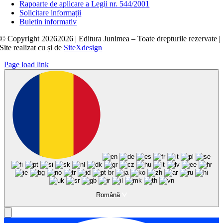
Rapoarte de aplicare a Legii nr. 544/2001
Solicitare informații
Buletin informativ
© Copyright
20262026 | Editura Junimea – Toate drepturile rezervate |
Site realizat cu
și
de
SiteXdesign
Page load link
Română