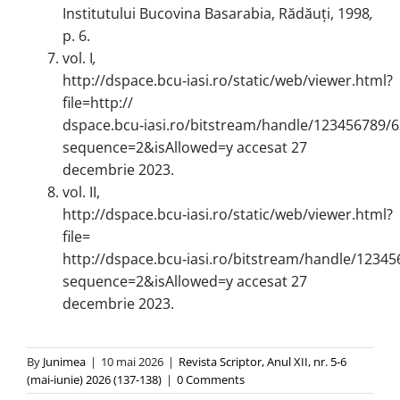
Institutului Bucovina Basarabia, Rădăuți, 1998
,
p. 6.
vol. I
,
http://dspace.bcu‑iasi.ro/static/web/viewer.html?
file=http://
dspace.bcu‑iasi.ro/bitstream/handle/123456789/
sequence=2&isAllowed=y accesat 27
decembrie 2023.
vol. II,
http://dspace.bcu‑iasi.ro/static/web/viewer.html?
file=
http://dspace.bcu‑iasi.ro/bitstream/handle/123
sequence=2&isAllowed=y accesat 27
decembrie 2023.
By
Junimea
|
10 mai 2026
|
Revista Scriptor, Anul XII, nr. 5-6
(mai-iunie) 2026 (137-138)
|
0 Comments