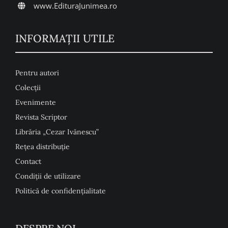
www.EdituraJunimea.ro
INFORMAŢII UTILE
Pentru autori
Colecţii
Evenimente
Revista Scriptor
Librăria „Cezar Ivănescu”
Rețea distribuție
Contact
Condiţii de utilizare
Politică de confidențialitate