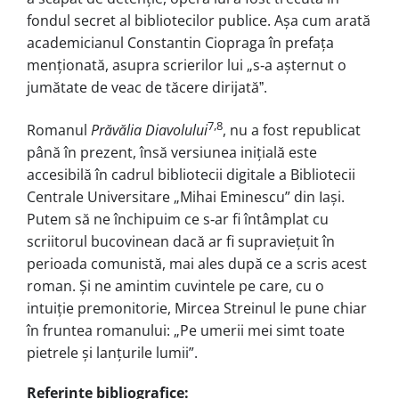
fondul secret al bibliotecilor publice. Așa cum arată
academicianul Constantin Ciopraga în prefața
menționată, asupra scrierilor lui „s‑a așternut o
jumătate de veac de tăcere dirijatăˮ.
7,8
Romanul
Prăvălia Diavolului
, nu a fost republicat
până în prezent, însă versiunea inițială este
accesibilă în cadrul bibliotecii digitale a Bibliotecii
Centrale Universitare „Mihai Eminescu” din Iași.
Putem să ne închipuim ce s‑ar fi întâmplat cu
scriitorul bucovinean dacă ar fi supraviețuit în
perioada comunistă, mai ales după ce a scris acest
roman. Și ne amintim cuvintele pe care, cu o
intuiție premonitorie, Mircea Streinul le pune chiar
în fruntea romanului: „Pe umerii mei simt toate
pietrele și lanțurile lumii”.
Referințe bibliografice: