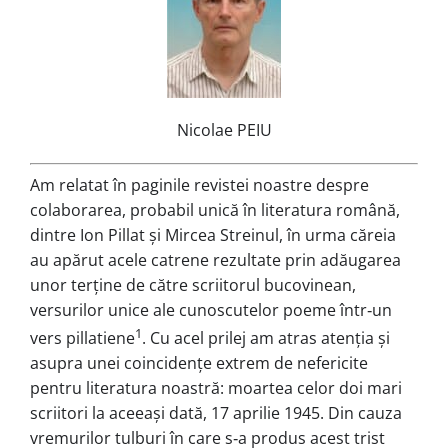
Nicolae PEIU
Am relatat în paginile revistei noastre despre
colaborarea, probabil unică în literatura română,
dintre Ion Pillat și Mircea Streinul, în urma căreia
au apărut acele catrene rezultate prin adăugarea
unor terține de către scriitorul bucovinean,
versurilor unice ale cunoscutelor poeme într‑un
1
vers pillatiene
. Cu acel prilej am atras atenția și
asupra unei coincidențe extrem de nefericite
pentru literatura noastră: moartea celor doi mari
scriitori la aceeași dată, 17 aprilie 1945. Din cauza
vremurilor tulburi în care s‑a produs acest trist