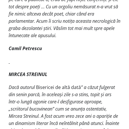
tot despre poeţi … Cu un orgoliu nemăsurat n‑a vrut să
fie nimic altceva decât poet, chiar când era
parlamentar. Acum îi scriu notiţa aceasta necrologică în
graba dezolantei ştiri. Vâslim tot mai mult spre apele
întunecate ale apusului.
Camil Petrescu
MIRCEA STREINUL
Dacă autorul
Bisericei de altă dată
” a căzut fulgerat
din senin parcă, în aceleași zile s‑a stins, topit și ars
într‑o lungă agonie care‑l desfigurase aproape,
„scriitorul bucovinean” cum se anunța ostentativ,
Mircea Streinul. A fost acum vreo zece ani o apariţie de
un dinamism literar încă neîntâlnit până atunci. Înainte