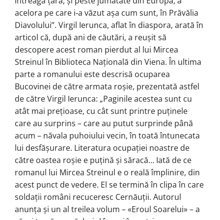
întreaga ţară, şi peste jumătate din Europa, a
acelora pe care i‑a văzut aşa cum sunt, în Prăvălia
Diavolului”. Virgil Ierunca, aflat în diaspora, arată în
articol că, după ani de căutări, a reușit să
descopere acest roman pierdut al lui Mircea
Streinul în Biblioteca Națională din Viena. În ultima
parte a romanului este descrisă ocuparea
Bucovinei de către armata roșie, prezentată astfel
de către Virgil Ierunca: „Paginile acestea sunt cu
atât mai preţioase, cu cât sunt printre puţinele
care au surprins – care au putut surprinde până
acum – năvala puhoiului vecin, în toată întunecata
lui desfăşurare. Literatura ocupaţiei noastre de
către oastea roşie e puţină şi săracă… Iată de ce
romanul lui Mircea Streinul e o reală împlinire, din
acest punct de vedere. El se termină în clipa în care
soldaţii români recuceresc Cernăuţii. Autorul
anunţa şi un al treilea volum – «Eroul Soarelui» – a