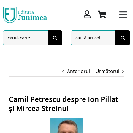
Skip
to
content
Search
Search
for:
for:
Anteriorul
Următorul
Camil Petrescu despre Ion Pillat
și Mircea Streinul