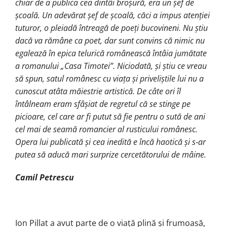
chiar de a publica cea dintâi broşură, era un şef de
şcoală. Un adevărat şef de şcoală, căci a impus atenţiei
tuturor, o pleiadă întreagă de poeţi bucovineni. Nu ştiu
dacă va rămâne ca poet, dar sunt convins că nimic nu
egalează în epica telurică românească întâia jumătate
a romanului „Casa Timotei”. Niciodată, şi ştiu ce vreau
să spun, satul românesc cu viaţa și priveliştile lui nu a
cunoscut atâta măiestrie artistică. De câte ori îl
întâlneam eram sfâşiat de regretul că se stinge pe
picioare, cel care ar fi putut să fie pentru o sută de ani
cel mai de seamă romancier al rusticului românesc.
Opera lui publicată şi cea inedită e încă haotică şi s‑ar
putea să aducă mari surprize cercetătorului de mâine.
Camil Petrescu
Ion Pillat a avut parte de o viață plină și frumoasă,