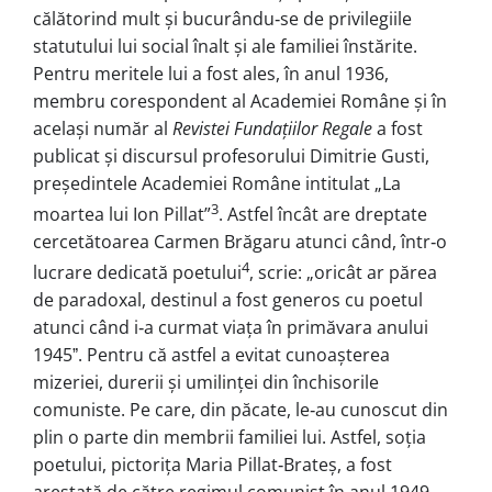
călătorind mult și bucurându‑se de privilegiile
statutului lui social înalt și ale familiei înstărite.
Pentru meritele lui a fost ales, în anul 1936,
membru corespondent al Academiei Române și în
același număr al
Revistei Fundațiilor Regale
a fost
publicat și discursul profesorului Dimitrie Gusti,
președintele Academiei Române intitulat „La
3
moartea lui Ion Pillat”
. Astfel încât are dreptate
cercetătoarea Carmen Brăgaru atunci când, într‑o
4
lucrare dedicată poetului
, scrie: „oricât ar părea
de paradoxal, destinul a fost generos cu poetul
atunci când i‑a curmat viața în primăvara anului
1945ˮ. Pentru că astfel a evitat cunoașterea
mizeriei, durerii și umilinței din închisorile
comuniste. Pe care, din păcate, le‑au cunoscut din
plin o parte din membrii familiei lui. Astfel, soția
poetului, pictorița Maria Pillat‑Brateș, a fost