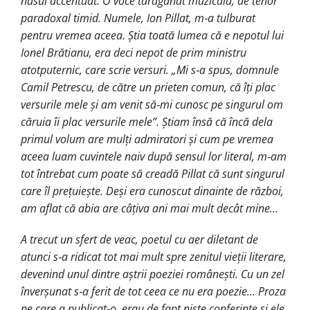
nasul accentuat. O voce tărăgănat muzicală, de tenor
paradoxal timid. Numele, Ion Pillat, m‑a tulburat
pentru vremea aceea. Ştia toată lumea că e nepotul lui
Ionel Brătianu, era deci nepot de prim ministru
atotputernic, care scrie versuri. „Mi s‑a spus, domnule
Camil Petrescu, de către un prieten comun, că îţi plac
versurile mele şi am venit să‑mi cunosc pe singurul om
căruia îi plac versurile mele”. Ştiam însă că încă dela
primul volum are mulţi admiratori şi cum pe vremea
aceea luam cuvintele naiv după sensul lor literal, m‑am
tot întrebat cum poate să creadă Pillat că sunt singurul
care îl preţuieşte. Deşi era cunoscut dinainte de război,
am aflat că abia are câţiva ani mai mult decât mine…
A trecut un sfert de veac, poetul cu aer diletant de
atunci s‑a ridicat tot mai mult spre zenitul vieţii literare,
devenind unul dintre aştrii poeziei româneşti. Cu un zel
înverşunat s‑a ferit de tot ceea ce nu era poezie… Proza
pe care a publicat‑o, erau de fapt nişte conferinţe şi ele