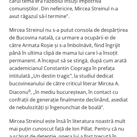
cărui temă era războiul însuşi împotriva
comuniştilor. Din nefericire, Mircea Streinul n‑a
avut răgazul să‑l termine”.
Mircea Streinul nu s‑a putut consola de despărțirea
de Bucovina natală, ca urmare a ocupării ei de
către Armata Roșie și s‑a îmbolnăvit, fiind îngrijit
până în ultima clipă de mama lui care l‑a însoțit
permanent. A început să se stingă, după cum arată
academicianul Constantin Ciopraga în prefața
intitulată „Un destin tragicˮ, la studiul dedicat
bucovineanului de către criticul literar Mircea A.
6
Diaconu
, „în mediu bucureștean, în contact cu
confrații de generație finalmente declinând, asediat
de nebulozități și îngenunchiat de boală”.
Mircea Streinul este însă în literatura noastră mult
mai puțin cunoscut față de Ion Pillat. Pentru că nu
a scăpat de detenție, opera lui a fost trecută în