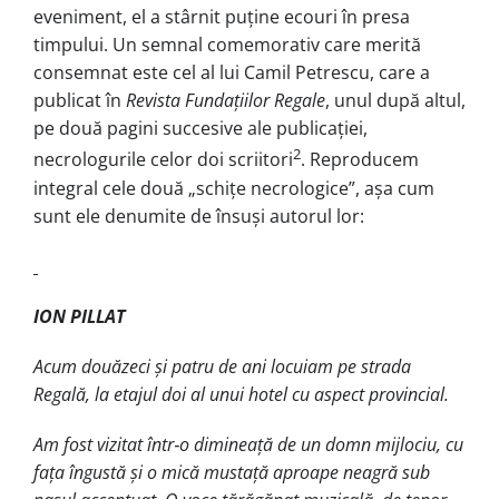
eveniment, el a stârnit puține ecouri în presa
timpului. Un semnal comemorativ care merită
consemnat este cel al lui Camil Petrescu, care a
publicat în
Revista Fundațiilor Regale
, unul după altul,
pe două pagini succesive ale publicației,
2
necrologurile celor doi scriitori
. Reproducem
integral cele două „schițe necrologice”, așa cum
sunt ele denumite de însuși autorul lor:
ION PILLAT
Acum douăzeci şi patru de ani locuiam pe strada
Regală, la etajul doi al unui hotel cu aspect provincial.
Am fost vizitat într‑o dimineaţă de un domn mijlociu, cu
faţa îngustă şi o mică mustaţă aproape neagră sub