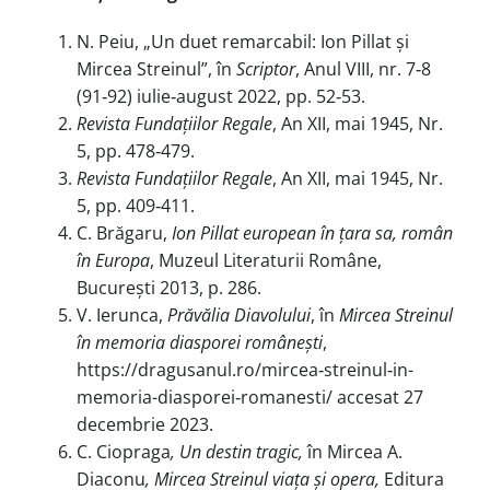
N. Peiu, „Un duet remarcabil: Ion Pillat și
Mircea Streinul”, în
Scriptor
, Anul VIII, nr. 7‑8
(91‑92) iulie‑august 2022, pp. 52‑53.
Revista Fundațiilor Regale
, An XII, mai 1945, Nr.
5, pp. 478‑479.
Revista Fundațiilor Regale
, An XII, mai 1945, Nr.
5, pp. 409‑411.
C. Brăgaru,
Ion Pillat european în țara sa, român
în Europa
, Muzeul Literaturii Române,
București 2013, p. 286.
V. Ierunca,
Prăvălia Diavolului
, în
Mircea Streinul
în memoria diasporei românești
,
https://dragusanul.ro/mircea‑streinul‑in-
memoria-diasporei‑romanesti/ accesat 27
decembrie 2023.
C. Ciopraga
, Un destin tragic,
în Mircea A.
Diaconu
, Mircea Streinul viața și opera,
Editura