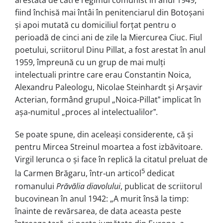
arestată de către regimul comunist în anul 1949,
fiind închisă mai întâi în penitenciarul din Botoșani
și apoi mutată cu domiciliul forțat pentru o
perioadă de cinci ani de zile la Miercurea Ciuc. Fiul
poetului, scriitorul Dinu Pillat, a fost arestat în anul
1959, împreună cu un grup de mai mulți
intelectuali printre care erau Constantin Noica,
Alexandru Paleologu, Nicolae Steinhardt și Arșavir
Acterian, formând grupul „Noica‑Pillatˮ implicat în
așa‑numitul „proces al intelectualilorˮ.
Se poate spune, din aceleași considerente, că și
pentru Mircea Streinul moartea a fost izbăvitoare.
Virgil Ierunca o și face în replică la citatul preluat de
5
la Carmen Brăgaru, într‑un articol
dedicat
romanului
Prăvălia diavolului
, publicat de scriitorul
bucovinean în anul 1942: „A murit însă la timp:
înainte de revărsarea, de data aceasta peste