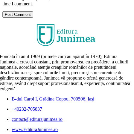
time I comment.
Fondată în anul 1969 (primele cărți au apărut în 1970), Editura
Junimea a crescut constant, prin promovarea, cu precădere, a culturii
naţionale, acordând atenţie creaţiilor românilor de pretutindeni,
deschizându-se şi spre culturile lumii, precum şi spre curentele de
gândire contemporană. Junimea vă propune o ofertă generoasă de
editare, având drept suport profesionalismul, experiența, continuitatea
exigentă.
B-dul Carol I, Grădina Copou, 700506, Iași
+40232-705837
contact@editurajunimea.ro
www.EdituraJunimea.ro