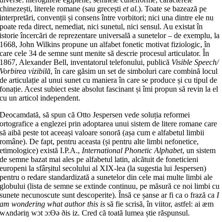
chinezești, literele romane (sau grecești
et al.
). Toate se bazează pe
interpretări, convenții și consens între vorbitori; nici una dintre ele nu
poate reda direct, nemediat, nici sunetul, nici sensul. Au existat în
istorie încercări de reprezentare universală a sunetelor – de exemplu, la
1668, John Wilkins propune un alfabet fonetic motivat fiziologic, în
care cele 34 de semne sunt menite să descrie procesul articulator. În
1867, Alexander Bell, inventatorul telefonului, publică
Visible Speech/
Vorbirea vizibilă
, în care găsim un set de simboluri care combină locul
de articulație al unui sunet cu maniera în care se produce și cu tipul de
fonație. Acest subiect este absolut fascinant și îmi propun să revin la el
cu un articol independent.
Deocamdată, să spun că Otto Jespersen vede soluția reformei
ortografice a englezei prin adoptarea unui sistem de litere romane care
să aibă peste tot aceeași valoare sonoră (așa cum e alfabetul limbii
române). De fapt, pentru aceasta (și pentru alte limbi nefonetice,
etimologice) există I.P.A.,
International Phonetic Alphabet
, un sistem
de semne bazat mai ales pe alfabetul latin, alcătuit de foneticieni
europeni la sfârșitul secolului al XIX-lea (la sugestia lui Jespersen)
pentru o redare standardizată a sunetelor din cele mai multe limbi ale
globului (lista de semne se extinde continuu, pe măsură ce noi limbi cu
sunete necunoscute sunt descoperite). Însă ce șanse ar fi ca o frază ca
I
am wondering what author this is
să fie scrisă, în viitor, astfel: ai æm
wʌndəriŋ wɔt ɔ:Ɵə ðis iz. Cred că toată lumea știe răspunsul.