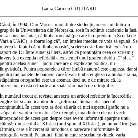
Laura Carmen CUȚITARU
Când, în 1994, Dan Morris, unul dintre studenții americani dintr-un
grup de la Universitatea din Nebraska, sosit în schimb academic la Iași,
mi-a spus, încântat, că limba română (pe care le-o predam la Școala de
Vară a UAIC) „e foarte logică”, am înțeles imediat ce voia să spună. Se
referea la faptul că, în limba noastră, scrierea este fonetică: există un
raport de 1:1 între sunet și literă, astfel că pronunțăm ceea ce scriem și
invers (cu excepția nefericită a existenței unui grafem dublu „î” și „â”
pentru același sunet – lucru care are o explicație politică, nu
lingvistică). Pentru popoarele a căror limbă maternă este engleza, dar și
pentru milioanele de oameni care învață limba engleza ca limbă străină,
stăpânirea ortografiei este un coșmar, deci nu e de mirare că, la
americani, există o foarte apreciată olimpiadă de ortografie.
În numărul trecut al revistei am scris un articol referitor la încercările
englezilor și americanilor de a „reforma” limba sub aspectul
conținutului. În acest text aș dori să arăt că nici aspectul grafic nu a
scăpat de valul reformator. De exemplu, una dintre cele mai vechi
întreprinderi de acest gen despre care avem informații aparține unui
călugăr din secolul al XII-lea (unii spun al XIII-lea), pe nume Orm (sau
Ormin), care a încercat să introducă o oarecare uniformitate în
ortografia vremii. Pe atunci, felul în care se scriau cuvintele varia