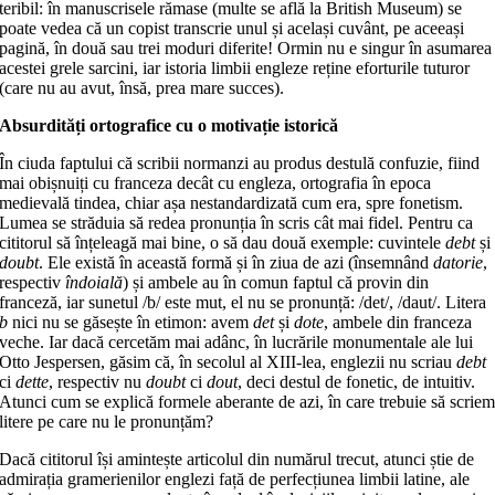
teribil: în manuscrisele rămase (multe se află la British Museum) se
poate vedea că un copist transcrie unul și același cuvânt, pe aceeași
pagină, în două sau trei moduri diferite! Ormin nu e singur în asumarea
acestei grele sarcini, iar istoria limbii engleze reține eforturile tuturor
(care nu au avut, însă, prea mare succes).
Absurdități ortografice cu o motivație istorică
În ciuda faptului că scribii normanzi au produs destulă confuzie, fiind
mai obișnuiți cu franceza decât cu engleza, ortografia în epoca
medievală tindea, chiar așa nestandardizată cum era, spre fonetism.
Lumea se străduia să redea pronunția în scris cât mai fidel. Pentru ca
cititorul să înțeleagă mai bine, o să dau două exemple: cuvintele
debt
și
doubt
. Ele există în această formă și în ziua de azi (însemnând
datorie
,
respectiv
îndoială
) și ambele au în comun faptul că provin din
franceză, iar sunetul /b/ este mut, el nu se pronunță: /det/, /daut/. Litera
b
nici nu se găsește în etimon: avem
det
și
dote
, ambele din franceza
veche. Iar dacă cercetăm mai adânc, în lucrările monumentale ale lui
Otto Jespersen, găsim că, în secolul al XIII-lea, englezii nu scriau
debt
ci
dette
, respectiv nu
doubt
ci
dout
, deci destul de fonetic, de intuitiv.
Atunci cum se explică formele aberante de azi, în care trebuie să scrie
litere pe care nu le pronunțăm?
Dacă cititorul își amintește articolul din numărul trecut, atunci știe de
admirația gramerienilor englezi față de perfecțiunea limbii latine, ale