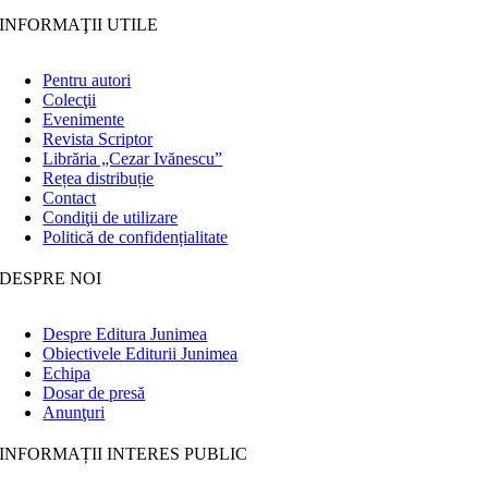
INFORMAŢII UTILE
Pentru autori
Colecţii
Evenimente
Revista Scriptor
Librăria „Cezar Ivănescu”
Rețea distribuție
Contact
Condiţii de utilizare
Politică de confidențialitate
DESPRE NOI
Despre Editura Junimea
Obiectivele Editurii Junimea
Echipa
Dosar de presă
Anunţuri
INFORMAȚII INTERES PUBLIC