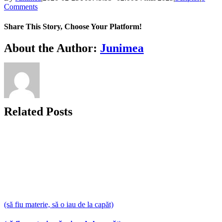
Comments
Share This Story, Choose Your Platform!
Facebook
X
Bluesky
Reddit
LinkedIn
WhatsApp
Telegram
Tumblr
Xing
Email
Copy
About the Author:
Junimea
Link
Related Posts
(să fiu materie, să o iau de la capăt)