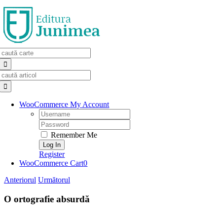
Skip
to
content
Search
for:
Search
for:
WooCommerce My Account
Username:
Password:
Remember Me
Register
WooCommerce Cart
0
Anteriorul
Următorul
O ortografie absurdă