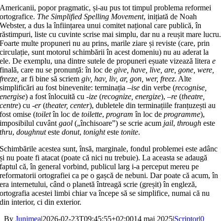
Americanii, popor pragmatic, și-au pus tot timpul problema reformei
ortografice.
The Simplified Spelling Movement
, inițiată de Noah
Webster, a dus la înființarea unui comitet național care publică, în
răstimpuri, liste cu cuvinte scrise mai simplu, dar nu a reușit mare lucru
Foarte multe propuneri nu au prins, marile ziare și reviste (care, prin
circulație, sunt motorul schimbării în acest domeniu) nu au aderat la
ele. De exemplu, una dintre sutele de propuneri eșuate vizează litera
e
finală, care nu se pronunță: în loc de
give, have, live, are, gone, were,
freeze,
ar fi bine să scriem
giv, hav, liv, ar, gon, wer, freez
. Alte
simplificări au fost binevenite: terminația –
ise
din verbe (
recognise,
energise
) a fost înlocuită cu
-ize
(
recognize, energize
), –
re
(
theatre,
centre
) cu
-er
(
theater, center
), dubletele din terminațiile franțuzești au
fost omise (
toilet
în loc de
toilette
,
program
în loc de
programme
),
imposibilul cuvânt
gaol
(„închisoare”) se scrie acum
jail
,
through
este
thru
,
doughnut
este
donut
,
tonight
este
tonite
.
Schimbările acestea sunt, însă, marginale, fondul problemei este adânc
și nu poate fi atacat (poate că nici nu trebuie). La aceasta se adaugă
faptul că, în general vorbind, publicul larg i-a perceput mereu pe
reformatorii ortografiei ca pe o gașcă de nebuni. Dar poate că acum, în
era internetului, când o planetă întreagă scrie (greșit) în engleză,
ortografia acestei limbi chiar va începe să se simplifice, numai că nu
din interior, ci din exterior.
By
Junimea
|
2026-02-23T09:45:55+02:00
14 mai 2025
|
Scriptor
|
0