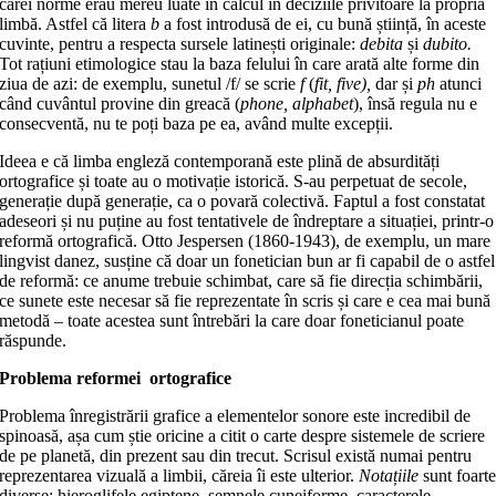
cărei norme erau mereu luate în calcul în deciziile privitoare la propria
limbă. Astfel că litera
b
a fost introdusă de ei, cu bună știință, în aceste
cuvinte, pentru a respecta sursele latinești originale:
debita
și
dubito.
Tot rațiuni etimologice stau la baza felului în care arată alte forme din
ziua de azi: de exemplu, sunetul /f/ se scrie
f
(
fit, five),
dar și
ph
atunci
când cuvântul provine din greacă (
phone, alphabet
), însă regula nu e
consecventă, nu te poți baza pe ea, având multe excepții.
Ideea e că limba engleză contemporană este plină de absurdități
ortografice și toate au o motivație istorică. S-au perpetuat de secole,
generație după generație, ca o povară colectivă. Faptul a fost constatat
adeseori și nu puține au fost tentativele de îndreptare a situației, printr-o
reformă ortografică. Otto Jespersen (1860-1943), de exemplu, un mare
lingvist danez, susține că doar un fonetician bun ar fi capabil de o astfel
de reformă: ce anume trebuie schimbat, care să fie direcția schimbării,
ce sunete este necesar să fie reprezentate în scris și care e cea mai bună
metodă – toate acestea sunt întrebări la care doar foneticianul poate
răspunde.
Problema reformei ortografice
Problema înregistrării grafice a elementelor sonore este incredibil de
spinoasă, așa cum știe oricine a citit o carte despre sistemele de scriere
de pe planetă, din prezent sau din trecut. Scrisul există numai pentru
reprezentarea vizuală a limbii, căreia îi este ulterior.
Notațiile
sunt foart
diverse: hieroglifele egiptene, semnele cuneiforme, caracterele