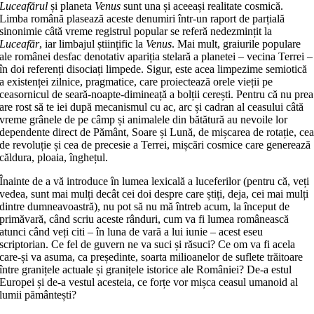
Luceafărul
și planeta
Venus
sunt una și aceeași realitate cosmică.
Limba română plasează aceste denumiri într-un raport de parțială
sinonimie câtă vreme registrul popular se referă nedezmințit la
Luceafăr
, iar limbajul științific la
Venus
. Mai mult, graiurile populare
ale românei desfac denotativ apariția stelară a planetei – vecina Terrei –
în doi referenți disociați limpede. Sigur, este acea limpezime semiotică
a existenței zilnice, pragmatice, care proiectează orele vieții pe
ceasornicul de seară-noapte-dimineață a bolții cerești. Pentru că nu prea
are rost să te iei după mecanismul cu ac, arc și cadran al ceasului câtă
vreme grânele de pe câmp și animalele din bătătură au nevoile lor
dependente direct de Pământ, Soare și Lună, de mișcarea de rotație, ce
de revoluție și cea de precesie a Terrei, mișcări cosmice care generează
căldura, ploaia, înghețul.
Înainte de a vă introduce în lumea lexicală a luceferilor (pentru că, veți
vedea, sunt mai mulți decât cei doi despre care știți, deja, cei mai mulți
dintre dumneavoastră), nu pot să nu mă întreb acum, la început de
primăvară, când scriu aceste rânduri, cum va fi lumea românească
atunci când veți citi – în luna de vară a lui iunie – acest eseu
scriptorian. Ce fel de guvern ne va suci și răsuci? Ce om va fi acela
care-și va asuma, ca președinte, soarta milioanelor de suflete trăitoare
între granițele actuale și granițele istorice ale României? De-a estul
Europei și de-a vestul acesteia, ce forțe vor mișca ceasul umanoid al
lumii pământești?