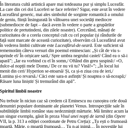
În literatura cultă artistică apare mai totdeauna pur și simplu Luceafăr.
La care din cei doi Luceferi se face referire? Sigur, este avut în vedere
Luceafărul generic, mai ales simbolul de sorginte romantică a omului
de geniu, ființă însingurată în vâltoarea unei societăți mediocre
(submediocre de fapt – dacă avem în vedere o parte a grupărilor
politice de pretutindeni, din zilele noastre). Cercetând, mânați de
curiozitatea de a corela conceptul cult cu cel popular (și rândurile de
față sunt marcate de această curiozitate), observăm că Luceafărul avut
în vederea limbii cultivate este
Luceafărul-de-seară.
Este suficient să
rememorăm câteva versuri din poemul eminescian: „Și cât de viu s-
aprinde el/ În orișicare sară,/ Spre umbra negrului castel/ Când ea o să-i
apară”; „Iar ea vorbind cu el în somn,/ Oftând din greu suspină:/ «O,
dulce-al nopții mele Domn,/ De ce nu vii tu? Vină!»”; „În locul lui
menit din ceri/ Hyperion se-ntoarsă/ Și, ca și-n ziua cea de ieri,/
Lumina și-o revarsă./ Căci este sara-n asfințit/ Și noaptea o să-nceapă;/
Răsare luna liniștit/ Și tremurând din apă”.
Spiritul limbii noastre
Nu trebuie în niciun caz să credem că Eminescu nu cunoștea cele două
denumiri populare dominante ale planetei Venus. Introspecțiile sale în
subtilitățile limbii române stau nedezmințit mărturie. Mă limitez acum l
un singur exemplu, găsit în proza
Visul unei nopți de iarnă
(din
Opere
VII, la p. 313 a ediției coordonate de Petru Creția): „Tu ești o frumoasă
moartă, Mărie, o moartă frumoasă… Tu n-ai inimă… În poveștile lui