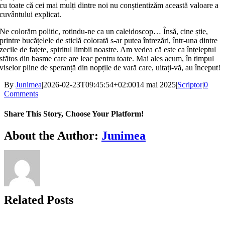
cu toate că cei mai mulți dintre noi nu conștientizăm această valoare a
cuvântului explicat.
Ne colorăm politic, rotindu-ne ca un caleidoscop… Însă, cine știe,
printre bucățelele de sticlă colorată s-ar putea întrezări, într-una dintre
zecile de fațete, spiritul limbii noastre. Am vedea că este ca înțeleptul
sfătos din basme care are leac pentru toate. Mai ales acum, în timpul
viselor pline de speranță din nopțile de vară care, uitați-vă, au început!
By
Junimea
|
2026-02-23T09:45:54+02:00
14 mai 2025
|
Scriptor
|
0
Comments
Share This Story, Choose Your Platform!
Facebook
X
Bluesky
Reddit
LinkedIn
WhatsApp
Telegram
Tumblr
Xing
Email
Copy
About the Author:
Junimea
Link
Related Posts