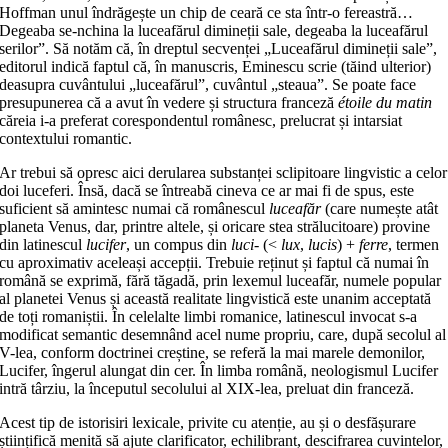
Hoffman unul îndrăgește un chip de ceară ce sta într-o fereastră…
Degeaba se-nchina la luceafărul dimineții sale, degeaba la luceafărul
serilor”. Să notăm că, în dreptul secvenței „Luceafărul dimineții sale”,
editorul indică faptul că, în manuscris, Eminescu scrie (tăind ulterior)
deasupra cuvântului „luceafărul”, cuvântul „steaua”. Se poate face
presupunerea că a avut în vedere și structura franceză
étoile du matin
căreia i-a preferat corespondentul românesc, prelucrat și intarsiat
contextului romantic.
Ar trebui să opresc aici derularea substanței sclipitoare lingvistic a celor
doi luceferi. Însă, dacă se întreabă cineva ce ar mai fi de spus, este
suficient să amintesc numai că românescul
luceafăr
(care numește atât
planeta Venus, dar, printre altele, și oricare stea strălucitoare) provine
din latinescul
lucifer
, un compus din
luci-
(<
lux
,
lucis
) +
ferre
, termen
cu aproximativ aceleași accepții. Trebuie reținut și faptul că numai în
română se exprimă, fără tăgadă, prin lexemul luceafăr, numele popular
al planetei Venus și această realitate lingvistică este unanim acceptată
de toți romaniștii. În celelalte limbi romanice, latinescul invocat s-a
modificat semantic desemnând acel nume propriu, care, după secolul al
V-lea, conform doctrinei creștine, se referă la mai marele demonilor,
Lucifer, îngerul alungat din cer. În limba română, neologismul Lucifer
intră târziu, la începutul secolului al XIX-lea, preluat din franceză.
Acest tip de istorisiri lexicale, privite cu atenție, au și o desfășurare
științifică menită să ajute clarificator, echilibrant, descifrarea cuvintelor,