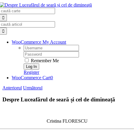
Skip
Search
to
for:
content
Search
for:
WooCommerce My Account
Username:
Password:
Remember Me
Register
WooCommerce Cart
0
Anteriorul
Următorul
Despre Luceafărul de seară și cel de dimineață
Cristina FLORESCU