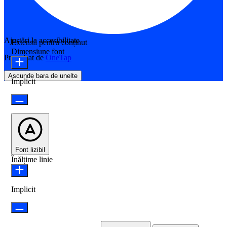
Ajustări la accesibilitate
Extensii pentru conținut
Dimensiune font
Propulsat de
OneTap
Ascunde bara de unelte
Implicit
Font lizibil
Înălțime linie
Implicit