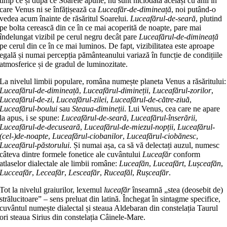
timp ce și după ce Soarele apune, nu sunt niciodată aceiași cu anii în
care Venus ni se înfățișează ca
Luceafăr-de-dimineață
, noi putând-o
vedea acum înainte de răsăritul Soarelui.
Luceafărul-de-seară
, plutind
pe bolta cerească din ce în ce mai acoperită de noapte, pare mai
îndelungat vizibil pe cerul negru decât pare
Luceafărul-de-dimineață
pe cerul din ce în ce mai luminos. De fapt, vizibilitatea este aproape
egală și numai percepția pământeanului variază în funcție de condițiile
atmosferice și de gradul de luminozitate.
La nivelul limbii populare, româna numește planeta Venus a răsăritului:
Luceafărul-de-dimineață
,
Luceafărul-dimineții
,
Luceafărul-zorilor
,
Luceafărul-de-zi
,
Luceafărul-zilei
,
Luceafărul-de-către-ziuă
,
Luceafărul-boului
sau
Steaua-dimineții
. Lui Venus, cea care ne apare
la apus, i se spune:
Luceafărul-de-seară
,
Luceafărul-înserării
,
Luceafărul-de-decuseară
,
Luceafărul-de-miezul-nopții
,
Luceafărul-
(cel-)de-noapte
,
Luceafărul-ciobanilor
,
Luceafărul-ciobănesc
,
Luceafărul-păstorului
. Și numai așa, ca să vă delectați auzul, numesc
câteva dintre formele fonetice ale cuvântului
Luceafăr
conform
atlaselor dialectale ale limbii române:
Luceafăn
,
Luceafărt
,
Lușceafăn
,
Lucceafăr
,
Leceafăr
,
Lesceafăr
,
Ruceafăl
,
Rușceafăr
.
Tot la nivelul graiurilor, lexemul
luceafăr
înseamnă „stea (deosebit de)
strălucitoare” – sens preluat din latină. Închegat în sintagme specifice,
cuvântul numește dialectal și steaua Aldebaran din constelația Taurul
ori steaua Sirius din constelația Câinele-Mare.