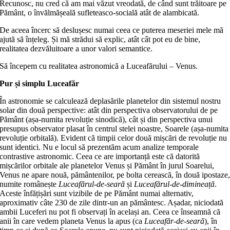
Recunosc, nu cred că am mai văzut vreodată, de când sunt trăitoare pe
Pământ, o învălmășeală sufleteasco-socială atât de alambicată.
De aceea încerc să deslușesc numai ceea ce puterea meseriei mele mă
ajută să înțeleg. Și mă strădui să explic, atât cât pot eu de bine,
realitatea dezvăluitoare a unor valori semantice.
Să începem cu realitatea astronomică a Luceafărului – Venus.
Pur și simplu Luceafăr
În astronomie se calculează deplasările planetelor din sistemul nostru
solar din două perspective: atât din perspectiva observatorului de pe
Pământ (așa-numita revoluție sinodică), cât și din perspectiva unui
presupus observator plasat în centrul stelei noastre, Soarele (așa-numita
revoluție orbitală). Evident că timpii celor două mișcări de revoluție nu
sunt identici. Nu e locul să prezentăm acum analize temporale
contrastive astronomic. Ceea ce are importanță este că datorită
mișcărilor orbitale ale planetelor Venus și Pământ în jurul Soarelui,
Venus ne apare nouă, pământenilor, pe bolta cerească, în două ipostaze
numite românește
Luceafărul-de-seară
și
Luceafărul-de-dimineață
.
Aceste înfățișări sunt vizibile de pe Pământ numai alternativ,
aproximativ câte 230 de zile dintr-un an pământesc. Așadar, niciodată
ambii Luceferi nu pot fi observați în același an. Ceea ce înseamnă că
anii în care vedem planeta Venus la apus (ca
Luceafăr-de-seară
), în