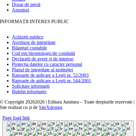
Dosar de presă
Anunţuri
INFORMAȚII INTERES PUBLIC
Achiziții publice
Avertizor de integritate
Bilanțuri contabile
Cod etic/deontologic/de conduită
Declarații de avere și de interese
Protecția datelor cu caracter personal
Planul de integritate al instituției
Rapoarte de aplicare a Legii nr. 52/2003
Rapoarte de aplicare a Legii nr. 544/2001
Solicitare informații
Buletin informativ
© Copyright
20262026 | Editura Junimea – Toate drepturile rezervate |
Site realizat cu
și
de
SiteXdesign
Page load link