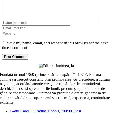
Save my name, email, and website in this browser for the next
time I comment.
Fondată în anul 1969 (primele cărți au apărut în 1970), Editura
Junimea a crescut constant, prin promovarea, cu precădere, a culturii
naţionale, acordând atenţie creaţiilor românilor de pretutindeni,
deschizându-se şi spre culturile lumii, precum şi spre curentele de
gândire contemporană. Junimea vă propune o ofertă generoasă de
editare, având drept suport profesionalismul, experiența, continuitatea
exigentă.
B-dul Carol I, Grădina Copou, 700506, Iași