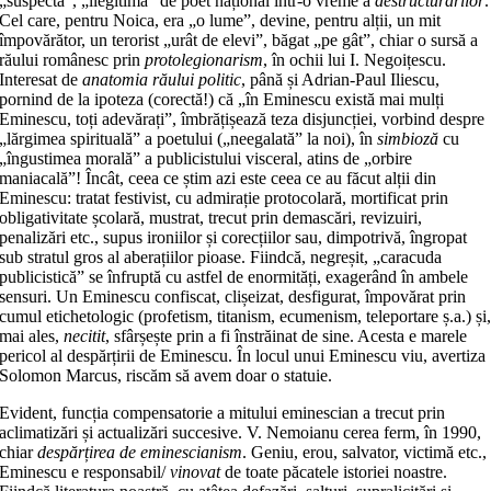
„suspectă”, „ilegitimă” de poet național într-o vreme a
destructurărilor
.
Cel care, pentru Noica, era „o lume”, devine, pentru alții, un mit
împovărător, un terorist „urât de elevi”, băgat „pe gât”, chiar o sursă a
răului românesc prin
protolegionarism
, în ochii lui I. Negoițescu.
Interesat de
anatomia răului politic
, până și Adrian-Paul Iliescu,
pornind de la ipoteza (corectă!) că „în Eminescu există mai mulți
Eminescu, toți adevărați”, îmbrățișează teza disjuncției, vorbind despre
„lărgimea spirituală” a poetului („neegalată” la noi), în
simbioză
cu
„îngustimea morală” a publicistului visceral, atins de „orbire
maniacală”! Încât, ceea ce știm azi este ceea ce au făcut alții din
Eminescu: tratat festivist, cu admirație protocolară, mortificat prin
obligativitate școlară, mustrat, trecut prin demascări, revizuiri,
penalizări etc., supus ironiilor și corecțiilor sau, dimpotrivă, îngropat
sub stratul gros al aberațiilor pioase. Fiindcă, negreșit, „caracuda
publicistică” se înfruptă cu astfel de enormități, exagerând în ambele
sensuri. Un Eminescu confiscat, clișeizat, desfigurat, împovărat prin
cumul etichetologic (profetism, titanism, ecumenism, teleportare ș.a.) și
mai ales,
necitit
, sfârșește prin a fi înstrăinat de sine. Acesta e marele
pericol al despărțirii de Eminescu. În locul unui Eminescu viu, avertiza
Solomon Marcus, riscăm să avem doar o statuie.
Evident, funcția compensatorie a mitului eminescian a trecut prin
aclimatizări și actualizări succesive. V. Nemoianu cerea ferm, în 1990,
chiar
despărțirea de eminescianism
. Geniu, erou, salvator, victimă etc.,
Eminescu e responsabil/
vinovat
de toate păcatele istoriei noastre.