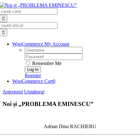
Skip
Search
to
for:
content
Search
for:
WooCommerce My Account
Username:
Password:
Remember Me
Register
WooCommerce Cart
0
Anteriorul
Următorul
Noi și „PROBLEMA EMINESCU”
Adrian Dinu RACHIERU