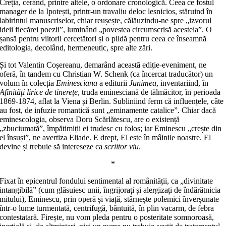
Creția, cerând, printre altele, o ordonare cronologică. Ceea ce fostul
manager de la Ipotești, printr-un travaliu deloc lesnicios, stăruind în
labirintul manuscriselor, chiar reușește, călăuzindu-ne spre „izvorul
ideii fiecărei poezii”, luminând „povestea circumscrisă acesteia”. O
șansă pentru viitorii cercetători și o pildă pentru ceea ce înseamnă
editologia, decolând, hermeneutic, spre alte zări.
Și tot Valentin Coșereanu, demarând această ediție-eveniment, ne
oferă, în tandem cu Christian W. Schenk (ca încercat traducător) un
volum în colecția
Eminesciana
a editurii
Junimea
, inventariind, în
Afinități lirice de tinerețe
, truda eminesciană de tălmăcitor, în perioada
1869-1874, aflat la Viena și Berlin. Subliniind ferm că influențele, câte
au fost, de infuzie romantică sunt „eminamente catalice”. Chiar dacă
eminescologia, observa Doru Scărlătescu, are o existență
„zbuciumată”, împătimiții ei trudesc cu folos; iar Eminescu „crește din
el însuși”, ne avertiza Eliade. E drept, El este în mâinile noastre. El
devine și trebuie să intereseze ca
scriitor viu
.
*
Fixat în epicentrul fondului sentimental al românității, ca „divinitate
intangibilă” (cum glăsuiesc unii, îngrijorați și alergizați de îndărătnicia
mitului), Eminescu, prin operă și viață, stârnește polemici înverșunate
într-o lume turmentată, centrifugă, bântuită, în plin vacarm, de febra
contestatară. Firește, nu vom pleda pentru o posteritate somnoroasă,