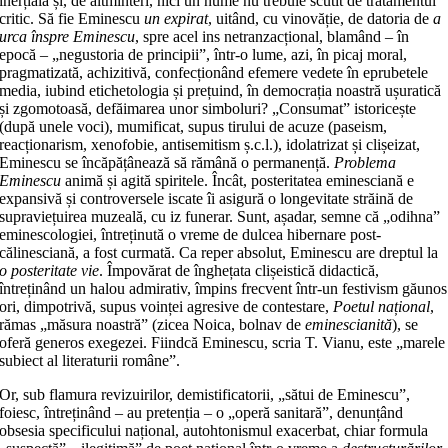
inerțială și, de altminteri, nici un nume nu trebuie scutit de tratamentul
critic. Să fie Eminescu
un expirat
, uitând, cu vinovăție, de datoria de
a
urca înspre Eminescu
, spre acel ins netranzacțional, blamând – în
epocă – „negustoria de principii”, într-o lume, azi, în picaj moral,
pragmatizată, achizitivă, confecționând efemere vedete în eprubetele
media, iubind etichetologia și prețuind, în democrația noastră ușuratică
și zgomotoasă, defăimarea unor simboluri? „Consumat” istoricește
(după unele voci), mumificat, supus tirului de acuze (paseism,
reacționarism, xenofobie, antisemitism ș.c.l.), idolatrizat și clișeizat,
Eminescu se încăpățânează să rămână o permanență.
Problema
Eminescu
animă și agită spiritele. Încât, posteritatea eminesciană e
expansivă și controversele iscate îi asigură o longevitate străină de
supraviețuirea muzeală, cu iz funerar. Sunt, așadar, semne că „odihna”
eminescologiei, întreținută o vreme de dulcea hibernare post-
călinesciană, a fost curmată. Ca reper absolut, Eminescu are dreptul la
o posteritate vie
. Împovărat de înghețata clișeistică didactică,
întreținând un halou admirativ, împins frecvent într-un festivism găunos
ori, dimpotrivă, supus voinței agresive de contestare,
Poetul național
,
rămas „măsura noastră” (zicea Noica, bolnav de
eminescianită
), se
oferă generos exegezei. Fiindcă Eminescu, scria T. Vianu, este „marele
subiect al literaturii române”.
Or, sub flamura revizuirilor, demistificatorii, „sătui de Eminescu”,
foiesc, întreținând – au pretenția – o „operă sanitară”, denunțând
obsesia specificului național, autohtonismul exacerbat, chiar formula