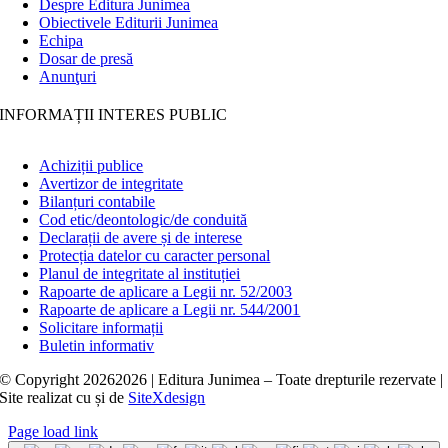
Despre Editura Junimea
Obiectivele Editurii Junimea
Echipa
Dosar de presă
Anunţuri
INFORMAȚII INTERES PUBLIC
Achiziții publice
Avertizor de integritate
Bilanțuri contabile
Cod etic/deontologic/de conduită
Declarații de avere și de interese
Protecția datelor cu caracter personal
Planul de integritate al instituției
Rapoarte de aplicare a Legii nr. 52/2003
Rapoarte de aplicare a Legii nr. 544/2001
Solicitare informații
Buletin informativ
© Copyright
20262026 | Editura Junimea – Toate drepturile rezervate |
Site realizat cu
și
de
SiteXdesign
Page load link