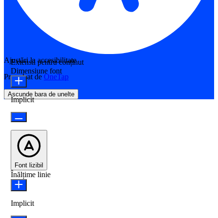
Ajustări la accesibilitate
Extensii pentru conținut
Dimensiune font
Propulsat de
OneTap
Ascunde bara de unelte
Implicit
Font lizibil
Înălțime linie
Implicit