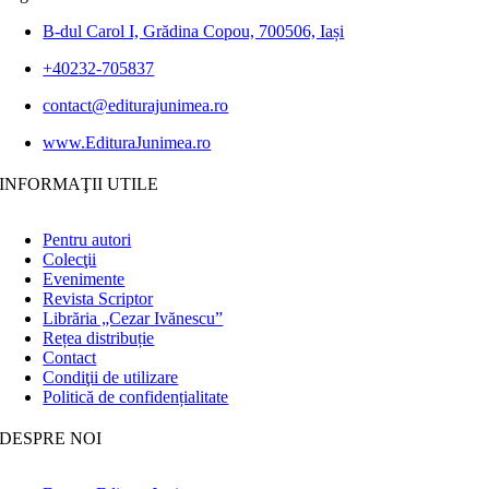
B-dul Carol I, Grădina Copou, 700506, Iași
+40232-705837
contact@editurajunimea.ro
www.EdituraJunimea.ro
INFORMAŢII UTILE
Pentru autori
Colecţii
Evenimente
Revista Scriptor
Librăria „Cezar Ivănescu”
Rețea distribuție
Contact
Condiţii de utilizare
Politică de confidențialitate
DESPRE NOI