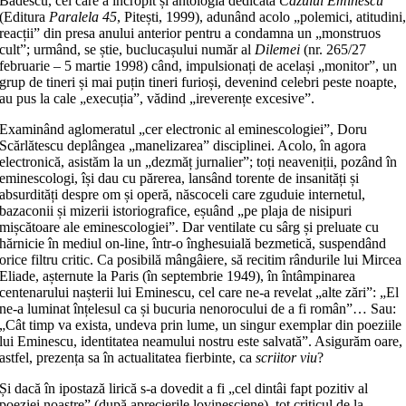
Bădescu, cel care a încropit și antologia dedicată
Cazului Eminescu
(Editura
Paralela 45
, Pitești, 1999), adunând acolo „polemici, atitudini
reacții” din presa anului anterior pentru a condamna un „monstruos
cult”; urmând, se știe, buclucașului număr al
Dilemei
(nr. 265/27
februarie – 5 martie 1998) când, impulsionați de același „monitor”, un
grup de tineri și mai puțin tineri furioși, devenind celebri peste noapte,
au pus la cale „execuția”, vădind „ireverențe excesive”.
Examinând aglomeratul „cer electronic al eminescologiei”, Doru
Scărlătescu deplângea „manelizarea” disciplinei. Acolo, în agora
electronică, asistăm la un „dezmăț jurnalier”; toți neaveniții, pozând în
eminescologi, își dau cu părerea, lansând torente de insanități și
absurdități despre om și operă, născoceli care zguduie internetul,
bazaconii și mizerii istoriografice, eșuând „pe plaja de nisipuri
mișcătoare ale eminescologiei”. Dar ventilate cu sârg și preluate cu
hărnicie în mediul on-line, într-o înghesuială bezmetică, suspendând
orice filtru critic. Ca posibilă mângâiere, să recitim rândurile lui Mircea
Eliade, așternute la Paris (în septembrie 1949), în întâmpinarea
centenarului nașterii lui Eminescu, cel care ne-a revelat „alte zări”: „El
ne-a luminat înțelesul ca și bucuria nenorocului de a fi român”… Sau:
„Cât timp va exista, undeva prin lume, un singur exemplar din poeziile
lui Eminescu, identitatea neamului nostru este salvată”. Asigurăm oare,
astfel, prezența sa în actualitatea fierbinte, ca
scriitor viu
?
Și dacă în ipostază lirică s-a dovedit a fi „cel dintâi fapt pozitiv al
poeziei noastre” (după aprecierile lovinesciene), tot criticul de la