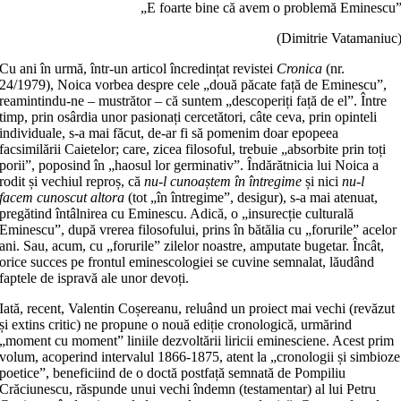
„E foarte bine că avem o problemă Eminescu
(Dimitrie Vatamaniuc
Cu ani în urmă, într-un articol încredințat revistei
Cronica
(nr.
24/1979), Noica vorbea despre cele „două păcate față de Eminescu”,
reamintindu-ne – mustrător – că suntem „descoperiți față de el”. Între
timp, prin osârdia unor pasionați cercetători, câte ceva, prin opinteli
individuale, s-a mai făcut, de-ar fi să pomenim doar epopeea
facsimilării Caietelor; care, zicea filosoful, trebuie „absorbite prin toți
porii”, poposind în „haosul lor germinativ”. Îndărătnicia lui Noica a
rodit și vechiul reproș, că
nu-l cunoaștem în întregime
și nici
nu-l
facem cunoscut altora
(tot „în întregime”, desigur), s-a mai atenuat,
pregătind întâlnirea cu Eminescu. Adică, o „insurecție culturală
Eminescu”, după vrerea filosofului, prins în bătălia cu „forurile” acelor
ani. Sau, acum, cu „forurile” zilelor noastre, amputate bugetar. Încât,
orice succes pe frontul eminescologiei se cuvine semnalat, lăudând
faptele de ispravă ale unor devoți.
Iată, recent, Valentin Coșereanu, reluând un proiect mai vechi (revăzut
și extins critic) ne propune o nouă ediție cronologică, urmărind
„moment cu moment” liniile dezvoltării liricii eminesciene. Acest prim
volum, acoperind intervalul 1866-1875, atent la „cronologii și simbioze
poetice”, beneficiind de o doctă postfață semnată de Pompiliu
Crăciunescu, răspunde unui vechi îndemn (testamentar) al lui Petru