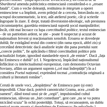
Sburătorul
amenda publicistica eminesciană considerând-o o „eroare
fatală”. Cum o veche doleanță, restituirea
in integrum
a operei
eminesciene s-a împlinit, avem prilejul de a cerceta, întorcându-ne, cu
scrupul documentaristic, la text, atât atelierul poetic, cât și scrierile
îngropate în ziare. E drept, tratată diversionist-ideologic, sub presiunea
circumstanțelor, gazetăria eminesciană suportă șocul manipulărilor;
încât, citit mai încoace cu lupa
corectitudinii politice
, textul eminescian
– de un patriotism ardent, se știe – poate fi suspectat și acuzat de
naționalism fervent și reacționarism xenofob. Eroarea se dovedește
dublă; fie extrăgând textul din context (din rama epocii, altfel zis) și
cercetând detectivistic dacă analizele ieșite din pana poetului sunt
„corecte politic”, fie aplicându-i filtrul corectitudinii politice prin
actualizări forțate, ignorând standardele epocii „de emisie”. Dacă „fața
lui Eminescu e dublă” (cf. I. Negoițescu), împăcând naționalismul
înflăcărat cu intelectualismul europenizat, cum demonstra Octavian
Soviany, aflăm un argument suprem („cel mai îndreptățit”) în a-l
considera
Poetul național
, exprimând tocmai „contradicția originară a
culturii și literaturii române”.
Cerută de unele voci, „despărțirea” de Eminescu pare (și este)
imposibilă. Chiar dacă, potrivit canonicului Grama, acea „ceată de
oameni”, dând tonul unui șir de „orgii”, impulsionând cultul
eminescian, slăveau un „biet comediant”, gest care „nu se va putea
nicicând scuza” în ochii posterității. Totuși, să recunoaștem, un dublu
pericol poate anunța și
despărțirea
de Eminescu: fie refuzându-l