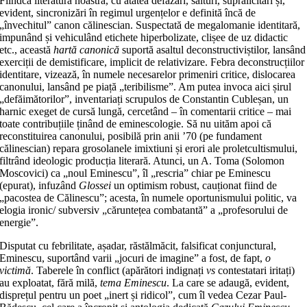
Fiindcă literatura noastră, cu atâtea defazări, salturi, supralicitări și,
evident, sincronizări în regimul urgențelor e definită încă de
„învechitul” canon călinescian. Suspectată de megalomanie identitară,
impunând și vehiculând etichete hiperbolizate, clișee de uz didactic
etc., această
hartă canonică
suportă asaltul deconstructiviștilor, lansând
exerciții de demistificare, implicit de relativizare. Febra deconstrucțiilor
identitare, vizează, în numele necesarelor primeniri critice, dislocarea
canonului, lansând pe piață „teribilisme”. Am putea invoca aici șirul
„defăimătorilor”, inventariați scrupulos de Constantin Cubleșan, un
harnic exeget de cursă lungă, cercetând – în comentarii critice – mai
toate contribuțiile ținând de eminescologie. Să nu uităm apoi că
reconstituirea canonului, posibilă prin anii ’70 (pe fundament
călinescian) repara grosolanele imixtiuni și erori ale proletcultismului,
filtrând ideologic producția literară. Atunci, un A. Toma (Solomon
Moscovici) ca „noul Eminescu”, îl „rescria” chiar pe Eminescu
(epurat), infuzând
Glossei
un optimism robust, cauționat fiind de
„pacostea de Călinescu”; acesta, în numele oportunismului politic, va
elogia ironic/ subversiv „căruntețea combatantă” a „profesorului de
energie”.
Disputat cu febrilitate, așadar, răstălmăcit, falsificat conjunctural,
Eminescu, suportând varii „jocuri de imagine” a fost, de fapt,
o
victimă
. Taberele în conflict (apărători indignați
vs
contestatari iritați)
au exploatat, fără milă,
tema Eminescu
. La care se adaugă, evident,
disprețul pentru un poet „inert și ridicol”, cum îl vedea Cezar Paul-