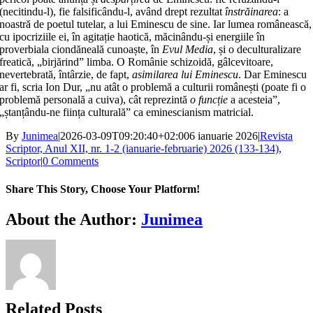
(necitindu-l), fie falsificându-l, având drept rezultat
înstrăinarea
: a
noastră de poetul tutelar, a lui Eminescu de sine. Iar lumea românească,
cu ipocriziile ei, în agitație haotică, măcinându-și energiile în
proverbiala ciondăneală cunoaște, în
Evul Media
, și o deculturalizare
freatică, „birjărind” limba. O Românie schizoidă, gâlcevitoare,
nevertebrată, întârzie, de fapt,
asimilarea lui Eminescu
. Dar Eminescu
ar fi, scria Ion Dur, „nu atât o problemă a culturii românești (poate fi o
problemă personală a cuiva), cât reprezintă
o funcție
a acesteia”,
„ștanțându-ne ființa culturală” ca eminescianism matricial.
By
Junimea
|
2026-03-09T09:20:40+02:00
6 ianuarie 2026
|
Revista
Scriptor, Anul XII, nr. 1-2 (ianuarie-februarie) 2026 (133-134)
,
Scriptor
|
0 Comments
Share This Story, Choose Your Platform!
Facebook
X
Bluesky
Reddit
LinkedIn
WhatsApp
Telegram
Tumblr
Xing
Email
Copy
About the Author:
Junimea
Link
Related Posts