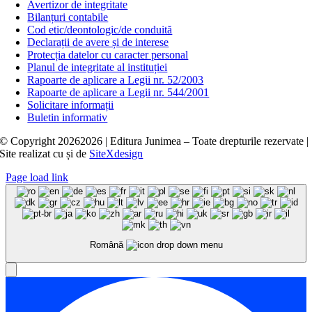
Avertizor de integritate
Bilanțuri contabile
Cod etic/deontologic/de conduită
Declarații de avere și de interese
Protecția datelor cu caracter personal
Planul de integritate al instituției
Rapoarte de aplicare a Legii nr. 52/2003
Rapoarte de aplicare a Legii nr. 544/2001
Solicitare informații
Buletin informativ
© Copyright
20262026 | Editura Junimea – Toate drepturile rezervate |
Site realizat cu
și
de
SiteXdesign
Page load link
Română