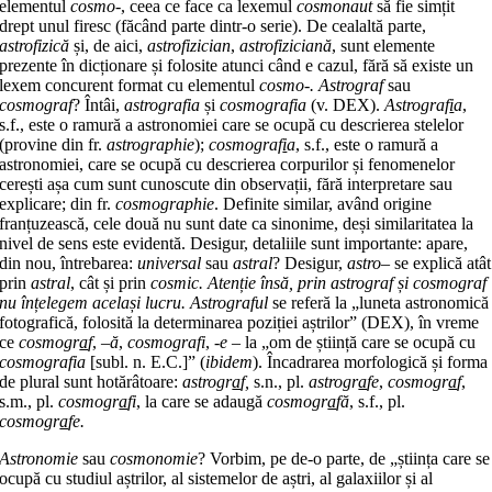
elementul
cosmo-
, ceea ce face ca lexemul
cosmonaut
să fie simțit
drept unul firesc (făcând parte dintr-o serie). De cealaltă parte,
astrofizică
și, de aici,
astrofizician
,
astrofiziciană
, sunt elemente
prezente în dicționare și folosite atunci când e cazul, fără să existe un
lexem concurent format cu elementul
cosmo-. Astrograf
sau
cosmograf
? Întâi,
astrografia
și
cosmografia
(v. DEX).
Astrograf
i
a
,
s.f., este o ramură a astronomiei care se ocupă cu descrierea stelelor
(provine din fr.
astrographie
);
cosmograf
i
a
, s.f., este o ramură a
astronomiei, care se ocupă cu descrierea corpurilor și fenomenelor
cerești așa cum sunt cunoscute din observații, fără interpretare sau
explicare; din fr.
cosmographie
. Definite similar, având origine
franțuzească, cele două nu sunt date ca sinonime, deși similaritatea la
nivel de sens este evidentă. Desigur, detaliile sunt importante: apare,
din nou, întrebarea:
universal
sau
astral
? Desigur,
astro
– se explică atât
prin
astral
, cât și prin
cosmic. Atenție însă, prin astrograf și cosmograf
nu înțelegem același lucru.
Astrograful
se referă la „luneta astronomică
fotografică, folosită la determinarea poziției aștrilor” (DEX), în vreme
ce
cosmogr
a
f
, –
ă
,
cosmografi
,
-e
– la „om de știință care se ocupă cu
cosmografia
[subl. n. E.C.]” (
ibidem
). Încadrarea morfologică și forma
de plural sunt hotărâtoare:
astrogr
a
f,
s.n., pl.
astrogr
a
fe
,
cosmogr
a
f
,
s.m., pl.
cosmogr
a
fi
, la care se adaugă
cosmogr
a
fă
, s.f., pl.
cosmogr
a
fe.
Astronomie
sau
cosmonomie
? Vorbim, pe de-o parte, de „știința care se
ocupă cu studiul aștrilor, al sistemelor de aștri, al galaxiilor și al