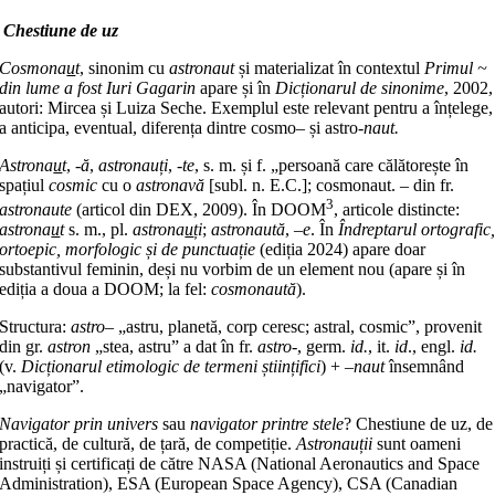
Chestiune de uz
Cosmona
u
t
, sinonim cu
astronaut
și materializat în contextul
Primul ~
din lume a fost Iuri Gagarin
apare și în
Dicționarul de sinonime
, 2002,
autori: Mircea și Luiza Seche. Exemplul este relevant pentru a înțelege,
a anticipa, eventual, diferența dintre cosmo
–
și astro
-naut.
Astrona
u
t
,
-ă
,
astronauți
,
-te
, s. m. și f. „persoană care călătorește în
spațiul
cosmic
cu o
astronavă
[subl. n. E.C.]; cosmonaut. – din fr.
3
astronaute
(articol din DEX, 2009). În DOOM
, articole distincte:
astrona
u
t
s. m., pl.
astrona
u
ți
;
astronaută
, –
e
. În
Îndreptarul ortografic
ortoepic, morfologic și de punctuație
(ediția 2024) apare doar
substantivul feminin, deși nu vorbim de un element nou (apare și în
ediția a doua a DOOM; la fel:
cosmonaută
).
Structura:
astro
– „astru, planetă, corp ceresc; astral, cosmic”, provenit
din gr.
astron
„stea, astru” a dat în fr.
astro-
, germ.
id.
, it.
id
., engl.
id.
(v.
Dicționarul etimologic de termeni științifici
) + –
naut
însemnând
„navigator”.
Navigator prin univers
sau
navigator printre stele
? Chestiune de uz, de
practică, de cultură, de țară, de competiție.
Astronauții
sunt oameni
instruiți și certificați de către NASA (National Aeronautics and Space
Administration), ESA (European Space Agency), CSA (Canadian