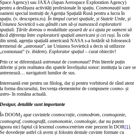
Space Agency) sau JAXA (Japan Aerospace Exploration Agency)
pentru a desfășura activități profesionale în spațiu.
Cosmonauții
sunt
oameni special instruiți de Agenția Spațială Rusă pentru a lucra în
spațiu. (v. descopera.ro
). În timpul cursei spațiale, și Statele Unite, și
Uniunea Sovietică s-au gândit cum să-și numească exploratorii
spațiali. Țările doreau o modalitate ușoară de a-i ajuta pe oameni să
facă diferența între exploratorii spațiali americani și cei ruși.
În cele
din urmă, agenția spațială americană NASA s-a hotărât să folosească
termenul de „astronaut”, iar Uniunea Sovietică a decis să utilizeze
„cosmonaut” (v.
ibidem
).
Explorator spațial
– curat obiectiv!
Prin ce se diferențiază
astronaut
de
cosmonaut
? Prin literele puțin
diferite și prin realitatea din spatele învelișului sonor: instituția la care s
antrenează… navigatorii lumilor de sus.
Interesantă este pentru un filolog, dar și pentru vorbitorul de rând atent
la forma discursului, frecvența elementelor de compunere
cosmo-
și
astro-
în româna actuală.
Desigur, detaliile sunt importante
În DOOM
apar cuvintele
cosmocrație
,
cosmodrom
,
cosmogonie
,
3
cosmograf
,
cosmografă
,
cosmonomie
,
cosmologie
, dar nu putem
ignora nici faptul că lexemul
cosmocentrism
este prezent în DOR
[1]
.
Se dovedește astfel că avem și folosim destule cuvinte formate cu