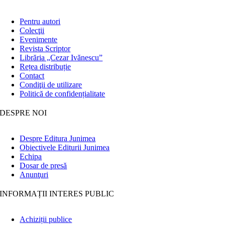
Pentru autori
Colecţii
Evenimente
Revista Scriptor
Librăria „Cezar Ivănescu”
Rețea distribuție
Contact
Condiţii de utilizare
Politică de confidențialitate
DESPRE NOI
Despre Editura Junimea
Obiectivele Editurii Junimea
Echipa
Dosar de presă
Anunţuri
INFORMAȚII INTERES PUBLIC
Achiziții publice