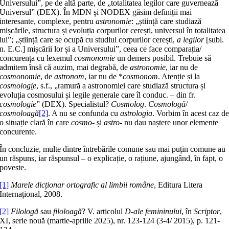
Universului”, pe de altă parte, de „totalitatea legilor care guvernează
Universul” (DEX). În MDN și NODEX găsim definiții mai
interesante, complexe, pentru
astronomie
: „știință care studiază
mișcările, structura și evoluția corpurilor cerești, universul în totalitatea
lui”; „știință care se ocupă cu studiul corpurilor cerești,
a legilor
[subl.
n. E.C.] mișcării lor și a Universului”, ceea ce face comparația/
concurența cu lexemul
cosmonomie
un demers posibil. Trebuie să
admitem însă că auzim, mai degrabă, de
astronomie
, iar nu de
cosmonomie
, de
astronom
, iar nu de *
cosmonom
. Atenție și la
cosmolog
i
e
, s.f., „ramură a astronomiei care studiază structura și
evoluția cosmosului și legile generale care îl conduc. – din fr.
cosmologie
” (DEX). Specialistul?
Cosmolog
.
Cosmologă
/
cosmoloagă
[2]
. A nu se confunda cu
astrologia
. Vorbim în acest caz d
o situație clară în care
cosmo-
și
astro-
nu dau naștere unor elemente
concurente.
În concluzie, multe dintre întrebările comune sau mai puțin comune au
un răspuns, iar răspunsul – o explicație, o rațiune, ajungând, în fapt, o
poveste.
[1]
Marele dicționar ortografic al limbii române
, Editura Litera
Internațional, 2008.
[2]
Filologă
sau
filoloagă
? V. articolul
D-ale femininului
, în
Scriptor
,
XI, serie nouă (martie-aprilie 2025), nr. 123-124 (3-4/ 2015), p. 121-