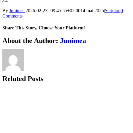
124.
By
Junimea
|
2026-02-23T09:45:55+02:00
14 mai 2025
|
Scriptor
|
0
Comments
Share This Story, Choose Your Platform!
Facebook
X
Bluesky
Reddit
LinkedIn
WhatsApp
Telegram
Tumblr
Xing
Email
Copy
About the Author:
Junimea
Link
Related Posts