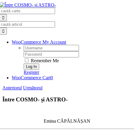
Skip
Search
to
for:
content
Search
for:
WooCommerce My Account
Username:
Password:
Remember Me
Register
WooCommerce Cart
0
Anteriorul
Următorul
Între COSMO- și ASTRO-
Emina CĂPĂLNĂȘAN