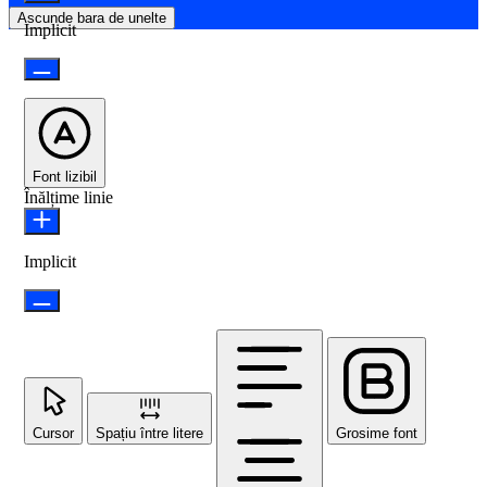
Ascunde bara de unelte
Implicit
Font lizibil
Înălțime linie
Implicit
Cursor
Spațiu între litere
Grosime font