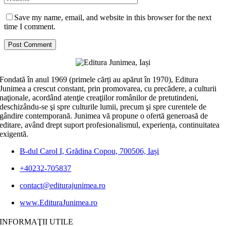
Save my name, email, and website in this browser for the next
time I comment.
Fondată în anul 1969 (primele cărți au apărut în 1970), Editura
Junimea a crescut constant, prin promovarea, cu precădere, a culturii
naţionale, acordând atenţie creaţiilor românilor de pretutindeni,
deschizându-se şi spre culturile lumii, precum şi spre curentele de
gândire contemporană. Junimea vă propune o ofertă generoasă de
editare, având drept suport profesionalismul, experiența, continuitatea
exigentă.
B-dul Carol I, Grădina Copou, 700506, Iași
+40232-705837
contact@editurajunimea.ro
www.EdituraJunimea.ro
INFORMAŢII UTILE