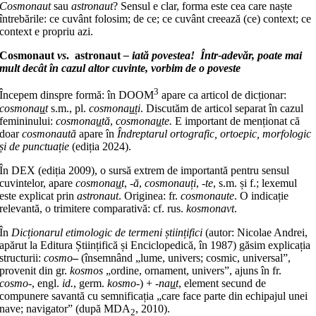
Cosmonaut
sau
astronaut
? Sensul e clar, forma este cea care naște
întrebările: ce cuvânt folosim; de ce; ce cuvânt creează (ce) context; ce
context e propriu azi.
Cosmonaut
vs
. astronaut
–
iată povestea! Într-adevăr, poate mai
mult decât în cazul altor cuvinte, vorbim de o poveste
3
Începem dinspre formă: în DOOM
apare ca articol de dicționar:
cosmona
u
t
s.m., pl.
cosmona
u
ți
. Discutăm de articol separat în cazul
femininului:
cosmona
u
tă
,
cosmona
u
te.
E important de menționat că
doar
cosmonaută
apare în
Îndreptarul ortografic, ortoepic, morfologic
și de punctuație
(ediția 2024).
În DEX (ediția 2009), o sursă extrem de importantă pentru sensul
cuvintelor, apare
cosmona
u
t
,
-ă
,
cosmonauți
,
-te
, s.m. și f.; lexemul
este explicat prin
astronaut
. Originea: fr.
cosmonaute
. O indicație
relevantă, o trimitere comparativă: cf. rus.
kosmonavt
.
În
Dicționarul etimologic de termeni științifici
(autor: Nicolae Andrei,
apărut la Editura Științifică și Enciclopedică, în 1987) găsim explicația
structurii:
cosmo
–
(însemnând „lume, univers; cosmic, universal”,
provenit din gr.
kosmos
„ordine, ornament, univers”, ajuns în fr.
cosmo-
, engl.
id.
, germ.
kosmo-
) +
-na
u
t
, element secund de
compunere savantă cu semnificația „care face parte din echipajul unei
nave; navigator” (după MDA
, 2010).
2