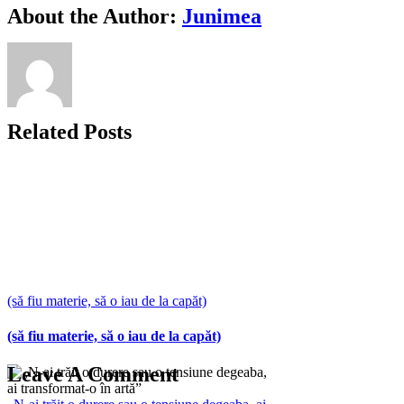
Facebook
X
Bluesky
Reddit
LinkedIn
WhatsApp
Telegram
Tumblr
Xing
Email
Copy
About the Author:
Junimea
Link
Related Posts
(să fiu materie, să o iau de la capăt)
(să fiu materie, să o iau de la capăt)
Leave A Comment