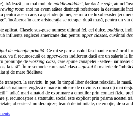
ne), trădează „nu mai mult de
middle-middle
”, iar dacă e
sofa
, atunci în
drawing room
(noi nu avem atâtea dis­tincții referitoare la destinațiile înc
ă pentru aceia care, ca și stu­denții mei, se miră de luxul exis­ten­ței un
age”, încăperea în care aris­tocrația se retrage, după masă, pen­tru un vin 
ste aplicat. Clasele sus-puse numesc ulti­mul fel, cel dulce,
pudding
, ind
ub influența englezei americane dar, pentru
upper classes
, cuvântul
des
tipul de educație primită
. Ce mi se pare absolut fascinant e următorul luc
lass
, va fi recunoscută ca
upper-class
in­diferent dacă are un salariu la li
ă cu pronunție de
working-class
, care spu­ne canapelei «settee» iar mesei 
s, la țară”. Între semnele care ara­tă clasa –
gustul
în materie de îm­brăc
t și de mare fide­litate.
de transport, la serviciu, în pat, în tim­pul liber dedicat relaxării, la masă
rată că națiunea engleză e ma­re iubitoare de cuvinte: cunoscuți mai degr
ctil”, adică mari ama­tori de exprimare a emoțiilor prin con­tact fizic, pr
i re­cu­noaștere a statutului social este ex­pli­cat prin prisma acestei trăs
 socie­ta­te, obsesie să nu deranjeze, teamă de in­ti­mitate, de emoție, de 
ments