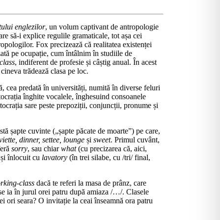
lui en­gle­zilor
, un volum captivant de antro­po­logie
are să-i explice regulile gramaticale, tot așa cei
ropologilor. Fox precizează că reali­ta­tea existenței
zată pe ocupație, cum întâlnim în studiile de
class
, indiferent de profesie și câș­tig anual. În acest
e cineva trădează clasa pe loc.
, cea predată în universități, numită în diverse feluri
tocrația înghite vocalele, în­ghe­suind consoanele
stocrația sare peste pre­po­zi­ții, conjuncții, pronume și
stă șap­te cuvinte („șapte păcate de moar­te”) pe care,
viette, dinner, settee, lounge
și
sweet
. Primul cuvânt,
eferă
sorry
, sau chiar
what
(cu pre­cizarea că, aici,
 și înlocuit cu
lava­tory
(în trei silabe, cu /tri/ final,
rking-class
dacă te referi la masa de prânz, ca­re
e ia în jurul orei patru după amiaza /…/. Cla­sele
ilei ori seara? O invitație la ceai înseamnă ora patru