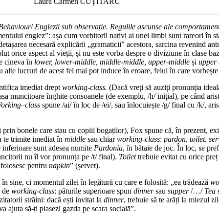
Laura Carmen CUȚITARU
 Behaviour
/
Englezii sub observație. Re­gu­lile ascunse ale comportamentu
ntului englez”: așa cum vor­bi­to­rii nativi ai unei limbi sunt rareori în st
u au detașarea necesară explicării „gramaticii” acestora, sarcina revenind ant
lut orice aspect al vieții, și nu este vorba despre o diviziune în clase ba
pe cineva în
lower, lower-middle, middle-middle, upper-middle
și
upper 
u alte lucruri de acest fel mai pot induce în eroare, felul în ca­re vorbeșt
n­tifica imediat drept
working-class.
(Dacă vreți să auziți pronunția ideală
sa muncitoare înghite con­soa­nele (de exemplu, /h/ inițial), pe când aris
orking
–
class
spune /ai/ în loc de /ei/, sau înlocuiește /g/ fi­nal cu /k/, ari
prin bonele care stau cu copiii bo­ga­ți­lor), Fox spune că, în prezent, exi
a te trimite imediat în
middle
sau chiar
working-class
:
pardon, toilet, ser
le inferioare sunt adesea nu­mite
Pardonia
, în bătaie de joc. În loc, se pr
citorii nu îl vor pro­nunța pe /t/ final).
Toilet
trebuie evi­tat cu orice preț
 folo­sesc pentru
napkin
” (șervet).
n sine, ci momentul zilei în legătură cu care e folosită: „ea trădează
wo
or de
working-class
: păturile superi­oa­re spun
dinner
sau
supper
/…/
Tea
s
tatorii străini: dacă ești invitat la
dinner
, trebuie să te arăți la miezul z
e va ajuta să-ți plasezi gazda pe scara socială”.