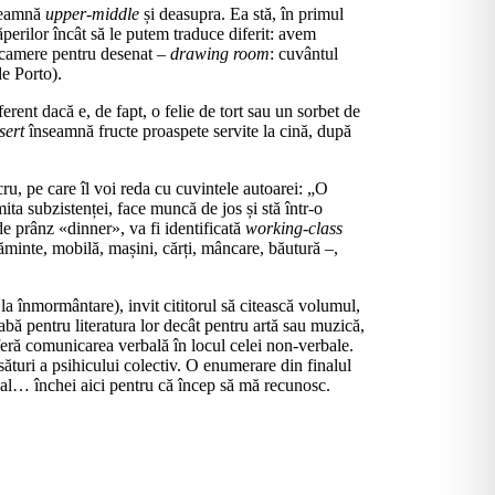
seam­nă
upper-middle
și deasupra. Ea stă, în primul
ă­pe­rilor încât să le putem traduce dife­rit: avem
ei camere pentru desenat –
dra­wing room
: cuvântul
de Porto).
iferent dacă e, de fapt, o felie de tort sau un sor­bet de
sert
înseamnă fructe proaspete ser­vite la cină, după
ru, pe care îl voi reda cu cuvintele autoarei: „O
mita sub­zistenței, face muncă de jos și stă în­tr-o
de prânz «dinner», va fi identificată
working-class
ă­minte, mobilă, mașini, cărți, mâncare, băutură –,
, la înmormântare), invit cititorul să citeas­că volumul,
abă pentru literatura lor decât pentru artă sau muzică,
eferă comunicarea ver­bală în locul celei non-verbale.
ături a psi­hi­cu­lui colectiv. O enumerare din finalul
scandal… închei aici pentru că încep să mă recunosc.