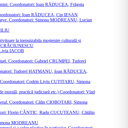
al junimist. Coordonatori: Ioan RĂDUCEA, Frăguţa
 etc. Coordonatori: Ioan RĂDUCEA, Cip IEȘAN
ţii bilingve. Coordonatori: Simona MODREANU, Lucian
ASILIU
vitoare la inepuizabila moștenire culturală și
iliu CRĂCIUNESCU
, Livia IACOB
reputați. Coordonatori: Gabriel CRUMPEI, Tudorel
st. Coordonatori: Tudorel HATMANU, Ioan RĂDUCEA,
ană. Coordonatori: Codrin Liviu CUŢITARU, Simona
e de morală, practică judiciară etc.) Coordonatori: Vlad
în general. Coordonatori: Călin CIOBOTARI, Simona
oordonatori: Florin CÂNTIC, Radu CUCUTEANU, Cătălin
INTE, Simona MODREANU
eneral și a celor plastice în particular. Coordonatori: