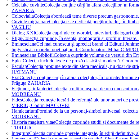
Celelalte cuvinte
Colecția conține cărți în afara colecțiilor, în f
ZAHARIA
Colocvialia
Colecţia abordează teme diverse precum gastronomie, 
Cuvinte migratoare
Colecţia este dedicată poeţilor traduşi în li
VASILIU
Dialog XXI
Colecţia cuprinde convorbiri, interviuri, dialogur
Efigii
Colecţia cuprinde, în esență, monografii și profiluri lit
Eminesciana
Cel mai cunoscut și apreciat brand al Editurii Junim
lingvistică a marelui poet național. Coordonatori: Miha
Eminesciana Bibliofil
Colecția cuprinde volume de versuri din
Epica
Colecţia include texte de proză clasică și modernă. C
Esculap
Colecția propune texte din sfera medicală, nu doar de str
HATMANU
Exit
Colecția conține cărți în afara colecțiilor, în formate/ for
Frăguţa ZAHARIA
Ficţiune şi infanterie
Colecția, cu titlu inspirat de un cunoscut
MODREANU
Fides
Colecția reunește lucrări de referință ale unor autori de pres
VIERIU, Codrin MACOVEI
Hamletarium
Pornind de la un personaj-simbol universal, colecția
MODREANU
Historia magistra vitae
Colecția cuprinde studii și documente de 
TURLIUC
Integrum
Colecția cuprinde operele integrale, în ediții defini
Lumea artei
Colecția propune eseuri de estetică, filosofie sau feno