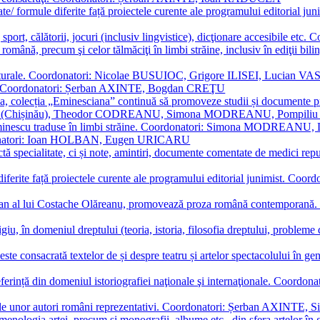
ormate/ formule diferite față proiectele curente ale programului editori
sport, călătorii, jocuri (inclusiv lingvistice), dicţionare accesibile
mba română, precum şi celor tălmăciţi în limbi străine, inclusiv în edi
i culturale. Coordonatori: Nicolae BUSUIOC, Grigore ILISEI, Lucian V
erare. Coordonatori: Șerban AXINTE, Bogdan CREŢU
ea, colecția „Eminesciana” continuă să promoveze studii și documente pri
i CIMPOI (Chișinău), Theodor CODREANU, Simona MODREANU, Pomp
 Eminescu traduse în limbi străine. Coordonatori: Simona MODREANU
oordonatori: Ioan HOLBAN, Eugen URICARU
ictă specialitate, ci și note, amintiri, documente comentate de medici 
mule diferite față proiectele curente ale programului editorial junimi
 roman al lui Costache Olăreanu, promovează proza română contempor
tigiu, în domeniul dreptului (teoria, istoria, filosofia dreptului, problem
 este consacrată textelor de și despre teatru și artelor spectacolului 
referință din domeniul istoriografiei naţionale şi internaţionale. C
tive, ale unor autori români reprezentativi. Coordonatori: Șerban AX
menologia artei, precum și monografii, albume etc., din sfera artelor în g