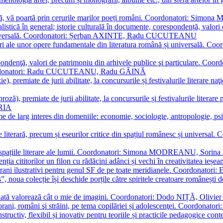
plă, vă poartă prin cerurile marilor poeți români. Coordonatori: Simon
istică în general; istorie culturală în documente, corespondență, valori 
și universală. Coordonatori: Șerban AXINTE, Radu CUCUTEANU
editări ale unor opere fundamentale din literatura română și univers
espondenţă, valori de patrimoniu din arhivele publice şi particulare.
. Coordonatori: Radu CUCUTEANU, Radu GĂINĂ
, premiate de jurii abilitate, la concursurile și festivalurile literare naţ
ză), premiate de jurii abilitate, la concursurile și festivalurile literare
ARIA
 de larg interes din domeniile: economie, sociologie, antropologie, psiho
storie literară, precum și eseurilor critice din spațiul românesc și uni
toate spațiile literare ale lumii. Coordonatori: Simona MODREANU, So
a cititorilor un filon cu rădăcini adânci și vechi în creativitatea ieșeană,
emporani ilustrativi pentru genul SF de pe toate meridianele. Coordona
”, noua colecție își deschide porțile către spiritele creatoare românești
enată valorează cât o mie de imagini. Coordonatori: Dodo NIȚĂ, Oli
porani, români şi străini, pe tema copilăriei și adolescenţei. Coordo
constructiv, flexibil și inovativ pentru teoriile și practicile pedagogi