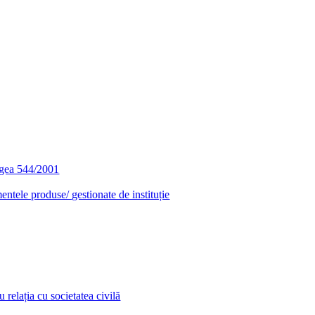
egea 544/2001
entele produse/ gestionate de instituție
relația cu societatea civilă