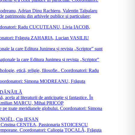
a Modreanu, Adrian Dinu Rachieru, Valentin Talpalaru
de patrimoniu din arhivele publice şi particulare;
ală. Coordonatori: Radu CUCUTEANU, Livia IACOB,
 Coordonatori: Frăguța ZAHARIA, Lucian VASILIU
ionale la care Editura Junimea și revista „Scriptor” sunt
 naţionale la care Editura Junimea și revista „Scriptor”
logie, etică, religie, filosofie.. Coordonatori: Radu
versal. Coordonatori: Simona MODREANU, Frăguţa
rina DĂNĂILĂ
 acela al literaturii de anticipație și fantastice. În
tori: Emilian MARCU, Mihai PRICOP
 de pe toate meridianele globului. Coordonatori: Simona
vier NOËL, Cip IEȘAN
natori: Cristina CENTEA, Passionaria STOICESCU
ce contemporane. Coordonatori: Caliopia TOCALĂ, Frăguţa