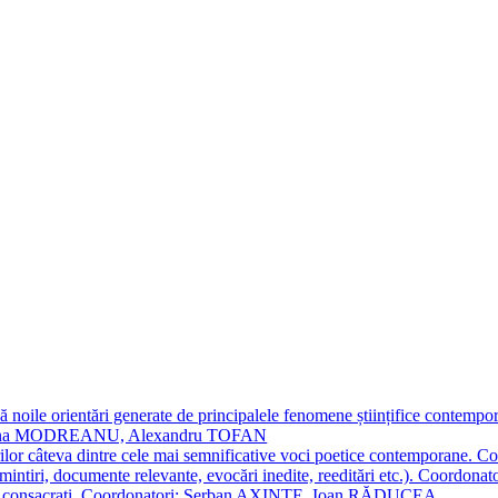
 noile orientări generate de principalele fenomene științifice contempora
Simona MODREANU, Alexandru TOFAN
titorilor câteva dintre cele mai semnificative voci poetice contempor
i (amintiri, documente relevante, evocări inedite, reeditări etc.). Co
poeți consacraţi. Coordonatori: Șerban AXINTE, Ioan RĂDUCEA