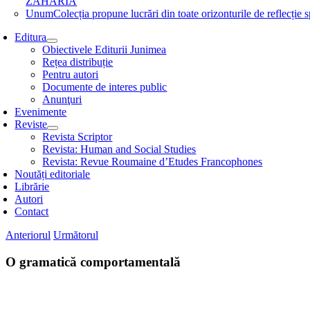
ZAHARIA
Unum
Colecția propune lucrări din toate orizonturile de refle
Editura
Obiectivele Editurii Junimea
Rețea distribuție
Pentru autori
Documente de interes public
Anunţuri
Evenimente
Reviste
Revista Scriptor
Revista: Human and Social Studies
Revista: Revue Roumaine d’Etudes Francophones
Noutăți editoriale
Librărie
Autori
Contact
Anteriorul
Următorul
O gramatică comportamentală