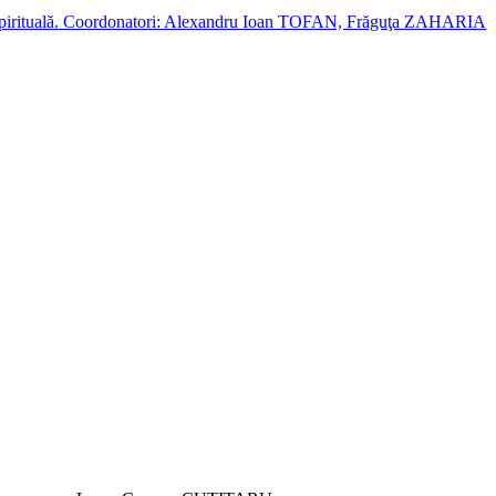
cție spirituală. Coordonatori: Alexandru Ioan TOFAN, Frăguţa ZAHARIA