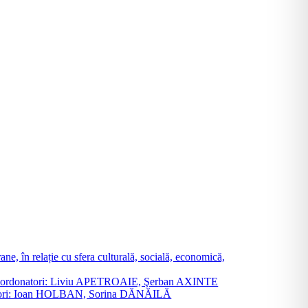
ne, în relație cu sfera culturală, socială, economică,
ane. Coordonatori: Liviu APETROAIE, Şerban AXINTE
ordonatori: Ioan HOLBAN, Sorina DĂNĂILĂ