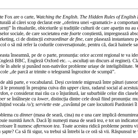
te Fox are o carte,
Watching the English. The Hidden Rules of English
turală al cărei scop declarat este „oferirea unei «gramatici» a com­por­tame
uenți” în ritualurile, obi­ce­iurile și tradițiile culturii de care apar­țin n
selor sociale, de care so­cietatea este
foarte
conștientă, im­preg­nează abso
keting, ci de distincții
extraordinar de fine
, care plasează in­stan­taneu 
icol o să mă re­fer la codurile conversaționale, pentru că, dacă hainele sa
asta înseamnă, pe de o parte, pro­nunția: orice accent regional te va ide
ngleză BBC, Engleză Oxford etc. –, ascultați un discurs al re­gi­nei). Cla
le în altele și pu­nând non-nativilor probleme uriașe de inteligibilitate.
W
icole „de parcă ar trimite o telegramă îngro­zi­tor de scumpă”.
de altă parte, e vocabularul. Deși cuvintele migrează între pături (uneori 
că le pronunți în preaj­ma cuiva din
upper class
, radarul social al acestui
rdon
, e considerat mai rău ca o înjurătură, iar suburbiile celor din clase
per
se întâlnește cu
lower
, distincția dintre cele două fiind pronunția: mun
hi­țind vocala /o/);
serviette
este „cuvântul pe care locuitorii Pardoniei îl
oblema cu
dinner
(masa de seară, cina) nu e una care implică denumirea î
ebuie numită
lunch
. Dacă îți nu­mești masa de seară
tea
, e tot un indi­ca­t
ferioare îl numesc
afternoon tea
. Toate acestea ridică probleme pen­tru vizi
 șapte? Ca să fii sigur, va tre­bui să întrebi la ce oră să vii. Răs­pun­sul t