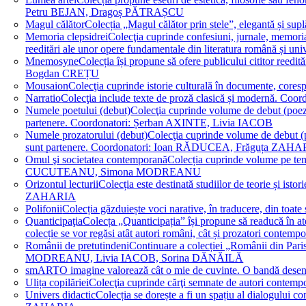
Petru BEJAN, Dragoș PĂTRAȘCU
Magul călător
Colecția „Magul călător prin stele”, elegantă și su
Memoria clepsidrei
Colecţia cuprinde confesiuni, jurnale, memorial
reeditări ale unor opere fundamentale din literatura română 
Mnemosyne
Colecția își propune să ofere publicului cititor re
Bogdan CREȚU
Mousaion
Colecţia cuprinde istorie culturală în documente, cor
Narratio
Colecţia include texte de proză clasică și modernă
Numele poetului (debut)
Colecţia cuprinde volume de debut (poezie)
partenere. Coordonatori: Șerban AXINTE, Livia IACOB
Numele prozatorului (debut)
Colecţia cuprinde volume de debut (pro
sunt partenere. Coordonatori: Ioan RĂDUCEA, Frăguța ZAH
Omul şi societatea contemporană
Colecția cuprinde volume pe teme
CUCUTEANU, Simona MODREANU
Orizontul lecturii
Colecția este destinată studiilor de teorie și i
ZAHARIA
Polifonii
Colecția găzduiește voci narative, în traducere, din 
Quanticipaţia
Colecța „Quanticipația” își propune să readucă în atenți
colecție se vor regăsi atât autori români, cât și prozatori cont
Românii de pretutindeni
Continuare a colecției „Românii din Paris
MODREANU, Livia IACOB, Sorina DĂNĂILĂ
smART
O imagine valorează cât o mie de cuvinte. O bandă des
Ulița copilăriei
Colecţia cuprinde cărţi semnate de autori contem
Univers didactic
Colecția se dorește a fi un spațiu al dialogului 