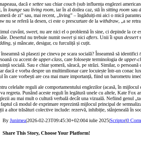
napeaua, dacă e
settee
sau chiar
couch
(sub influența englezei ameri­ca­
z, în
lounge
sau
living room
, iar în al doilea caz, stă în
sitting room
sau
meră de zi” sau, mai recent, „living” – îngăduiți-mi aici o mi­că parantez
aw
nu se referă la desen, ci este o prescurtare de la
with­draw
, „a se retr
timul cuvânt,
sweet
, nu are nici el o problemă în sine, ci depinde la ce e
mâie. Desertul nu trebuie nu­mit
sweet
și nici
afters
. Unii îi spun
dessert
s
dding
, și mâncate, desigur, cu furculiță și cuțit.
 înseamnă să plasezi pe cineva pe scara socială? Înseamnă să identifici
rsoană cu accent de
upper-class
, care folosește terminologia de
upper-c
uință socială. Sau e chiar șome­ră, săracă, pe străzi. Similar, o persoan
ar dacă e vorba despre un multimilionar care locuiește într-un conac luxo
ul în care vor­bești are cea mai mare importanță, fi­ind un barometru imedia
tru celelalte reguli ale compor­ta­mentului englezilor (acasă, în mij­lo­cul 
va regreta. Punând aces­te reguli în legătură unele cu altele, Kate Fox a
lezii au mai mult o cultură verbală decât una vizu­a­lă. Nefiind genul „ta
 fap­tul că modul de exprimare reprezintă mijlocul principal de semnalizare ș
ții a altor trăsături colective include: re­zervă, inhibiție, stânjeneală în
By
Junimea
|
2026-02-23T09:45:30+02:00
4 iulie 2025
|
Scriptor
|
0 Com
Share This Story, Choose Your Platform!