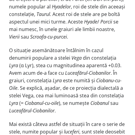
numele popular al
Hyadelor
, roi de stele din aceeași
constelație,
Taurul
. Acest roi de stele are pe boltă
aspectul unei mici turme. Aceste
Hyade
/
Porcii
se
mai numesc, în unele graiuri ale lim­bii noastre,
Vierii
sau
Scroafa-cu-purcei
.
O situație asemănătoare întâlnim în cazul
denumirii populare a stelei
Vega
din constelația
Lyra
(α Lyr), stea cu magnitudinea aparentă +0.03.
Avem acum de-a face cu
Luceafărul-Ciobanilor
. În
graiuri, constelația
Lyra
este numită și
Ciobanu-cu-
Oile
. Se ex­plică, așadar, de ce proiecția dialectală a
stelei Vega, cea mai luminoasă stea din constelația
Lyra
(=
Ciobanul-cu-oile
), se numește
Ciobanul
sau
Luceafărul-Ciobanilor
.
Mai există câteva astfel de situații în care o serie de
stele, numite popular și
luceferi
, sunt stele deosebit