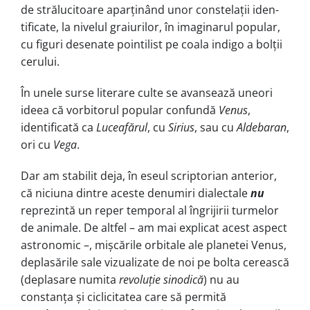
de stră­lu­citoare aparținând unor constelații iden­
tificate, la nivelul graiurilor, în ima­gi­narul popular,
cu figuri desenate poin­tilist pe coala indigo a bolții
cerului.
În unele surse literare culte se avan­sează uneori
ideea că vorbitorul popu­lar confundă
Venus
,
identificată ca
Luceafărul
, cu
Sirius
, sau cu
Aldebaran
,
ori cu
Vega
.
Dar am stabilit deja, în eseul scrip­torian anterior,
că niciuna dintre aceste denumiri dialectale
nu
reprezintă un reper temporal al îngrijirii turmelor
de animale. De altfel – am mai explicat acest aspect
astronomic –, mișcările orbitale ale planetei Venus,
deplasările sale vizualizate de noi pe bolta cerească
(deplasare numita
revoluție sinodică
) nu au
constanța și ciclicitatea care să permită