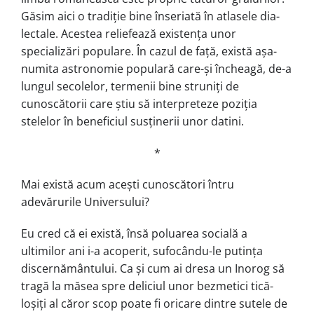
Găsim aici o tradiție bine înseriată în atlasele dia­
lec­tale. Acestea reliefează existența unor
specializări populare. În cazul de față, există așa-
numita astronomie populară care-și încheagă, de-a
lungul secolelor, termenii bine struniți de
cunoscătorii care știu să interpreteze poziția
stelelor în beneficiul susținerii unor datini.
*
Mai există acum acești cunoscători întru
adevărurile Universului?
Eu cred că ei există, însă poluarea socială a
ultimilor ani i-a acoperit, su­fo­cându-le putința
discernământului. Ca și cum ai dresa un Inorog să
tragă la mă­sea spre deliciul unor bezmetici tică­
loșiți al căror scop poate fi oricare dintre sutele de