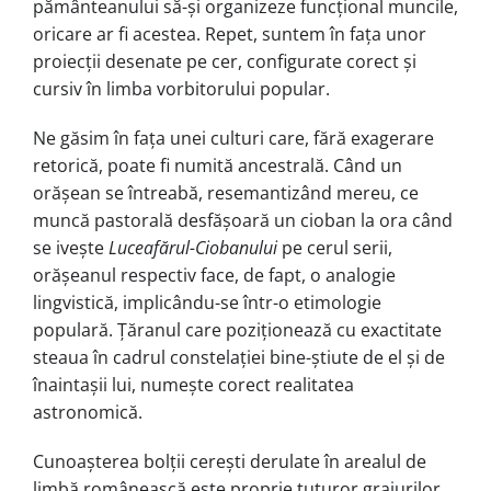
pământeanului să-și organizeze funcțional muncile,
oricare ar fi aces­tea. Repet, suntem în fața unor
pro­iec­ții desenate pe cer, configurate corect și
cursiv în limba vorbitorului popular.
Ne găsim în fața unei culturi care, fără exagerare
retorică, poate fi numită ancestrală. Când un
orășean se întrea­bă, resemantizând mereu, ce
muncă pas­torală desfășoară un cioban la ora când
se ivește
Luceafărul-Ciobanului
pe cerul serii,
orășeanul respectiv face, de fapt, o analogie
lingvistică, impli­cân­du-se într-o etimologie
populară. Ță­ranul care poziționează cu exactitate
steaua în cadrul constelației bine-știute de el și de
înaintașii lui, numește corect realitatea
astronomică.
Cunoașterea bolții cerești derulate în arealul de
limbă românească este pro­prie tuturor graiurilor.