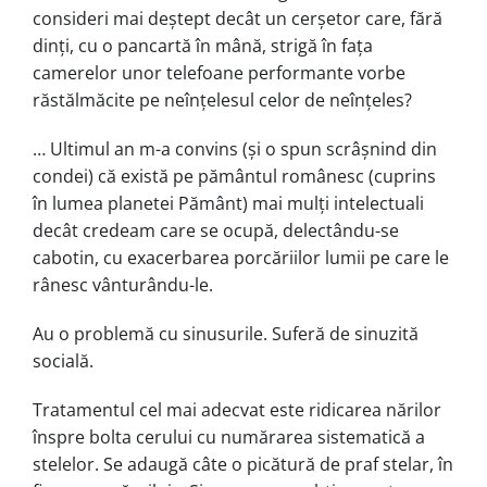
consideri mai deștept decât un cerșetor care, fără
dinți, cu o pancartă în mână, strigă în fața
camerelor unor telefoane perfor­man­te vorbe
răstălmăcite pe neîn­țe­le­sul celor de neînțeles?
… Ultimul an m-a convins (și o spun scrâșnind din
condei) că există pe pământul românesc (cuprins
în lumea planetei Pământ) mai mulți intelectuali
decât credeam care se ocupă, delec­tân­du-se
cabotin, cu exacerbarea porcă­rii­lor lumii pe care le
rânesc vântu­rându-le.
Au o problemă cu sinusurile. Su­feră de sinuzită
socială.
Tratamentul cel mai adecvat este ridicarea nărilor
înspre bolta cerului cu numărarea sistematică a
stelelor. Se ada­ugă câte o picătură de praf stelar, în