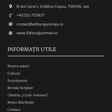
B-dul Carol I, Grădina Copou, 700506, Iași
+40232-705837
contact@editurajunimea.ro
www.EdituraJunimea.ro
INFORMAŢII UTILE
Pentru autori
Colecţii
Evenimente
Revista Scriptor
Librăria „Cezar Ivănescu”
Rețea distribuție
Contact