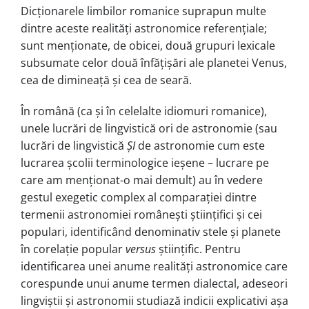
Dicționarele limbilor romanice su­pra­pun multe
dintre aceste realități as­tronomice referențiale;
sunt mențio­na­te, de obicei, două grupuri lexicale
sub­sumate celor două înfățișări ale planetei Venus,
cea de dimineață și cea de seară.
În română (ca și în celelalte idio­muri romanice),
unele lucrări de lin­gvistică ori de astronomie (sau
lucrări de lingvistică
ȘI
de astronomie cum este
lucrarea școlii terminologice ieșene – lucrare pe
care am menționat-o mai demult) au în vedere
gestul exegetic com­plex al comparației dintre
termenii astronomiei românești științifici și cei
populari, identificând denominativ ste­le și planete
în corelație popular
versus
științific. Pentru
identificarea unei anu­me realități astronomice care
cores­punde unui anume termen dialectal, adeseori
lingviștii și astronomii studiază indicii explicativi așa