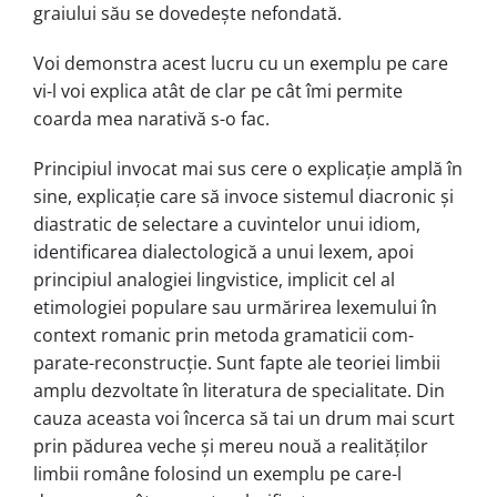
graiului său se dovedește nefondată.
Voi demonstra acest lucru cu un exem­plu pe care
vi-l voi explica atât de clar pe cât îmi permite
coarda mea na­ra­tivă s-o fac.
Principiul invocat mai sus cere o ex­plicație amplă în
sine, explicație care să invoce sistemul diacronic și
dia­stra­tic de selectare a cuvintelor unui idiom,
identificarea dialectologică a unui le­xem, apoi
principiul analogiei lingvis­ti­ce, implicit cel al
etimologiei populare sau urmărirea lexemului în
context ro­manic prin metoda gramaticii com­
parate-reconstrucție. Sunt fapte ale teo­riei limbii
amplu dezvoltate în litera­tura de specialitate. Din
cauza aceasta voi încerca să tai un drum mai scurt
prin pădurea veche și mereu nouă a realităților
limbii române folosind un exemplu pe care-l