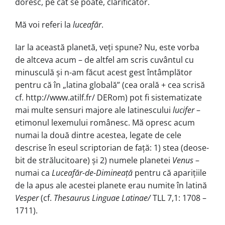
doresc, pe cât se poa­te, clarificator.
Mă voi referi la
luceafăr
.
Iar la această planetă, veți spune? Nu, este vorba
de altceva acum – de altfel am scris cuvântul cu
minusculă și n-am făcut acest gest întâmplător
pentru că în „latina globală” (cea orală + cea scrisă
cf. http://www.atilf.fr/ DERom) pot fi sistematizate
mai multe sensuri majore ale latinescului
lucifer
–
etimonul lexemului româ­nesc. Mă opresc acum
numai la două din­tre acestea, legate de cele
descrise în eseul scriptorian de față: 1) stea (deo­se­
bit de strălucitoare) și 2) numele planetei
Venus
–
numai ca
Luceafăr-de-Dimineață
pentru că aparițiile
de la apus ale acestei planete erau numite în latină
Vesper
(cf.
Thesaurus Linguae Latinae/
TLL 7,1: 1708 –
1711).