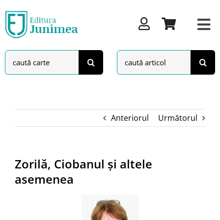
Skip
to
content
Search
Search
for:
for:
Anteriorul
Următorul
Zorilă, Ciobanul și altele
asemenea