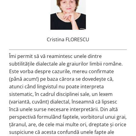
Cristina FLORESCU
Îmi permit să vă reamintesc unele dintre
subtilitățile dialectale ale graiu­ri­lor limbii române.
Este vorba despre ca­zurile, mereu confirmate
(până acum!) pe baza cărora se dovedește că,
atunci când lingvistul nu poate inter­pre­ta
sistematic, în cadrul disciplinei sale, un lexem
(variantă, cuvânt) dia­lec­tal, înseamnă că lipsesc
încă unele surse necesare interpretării. Din altă
pers­pec­tivă formulând faptele, vorbitorul unui grai,
țăranul, are, de cele mai multe ori, dreptate și orice
suspiciune că acesta con­fundă unele fapte ale