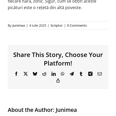
fiecare nară, zilnic. Sigur, cum se obțin aceste
picături este o rețetă din altă poveste.
By
Junimea
|
4 iulie 2025
|
Scriptor
|
0 Comments
Share This Story, Choose Your
Platform!
Facebook
X
Bluesky
Reddit
LinkedIn
WhatsApp
Telegram
Tumblr
Xing
Email
Copy
Link
About the Author:
Junimea