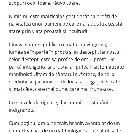
scopuri ocolitoare, rău­voitoare.
Nimic nu este mai ticălos gest decât să profiți de
naivitatea unor oameni pe care i-ai adus la această
stare prin viață proastă și incultură.
Cineva spunea public, cu toată con­vingerea, că
lumea se împarte în proști și în deștepți. Iar rostul
celor deș­tepți este să profite de omul prost. De
parcă inteligența și prostia ar putea fi sistematizate
maniheist! Uităm de cân­ta­rul sufletesc, de cel al
credinții, al pa­siu­nii ori de forța abnegației. Și câte
și mai câte, care mai bune, care mai fru­moase.
Cu scuzele de rigoare, dar nu-mi pot stăpâni
indignarea.
Cum poți tu, om bine trăit, hrănit, avantajat de un
context social, de un dat biologic sau de altul să te