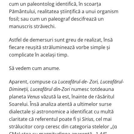
cum un paleon­to­log identifică, în scoarța
Pământului, re­alitatea științifică a unui organism
fosil; sau cum un paleograf descifrează un
manuscris străvechi.
Astfel de demersuri sunt greu de realizat, însă
fiecare reușită strălu­mi­nează vorbe simple și
complicate în același timp.
Să vedem cum anume.
Aparent, compuse ca
Luceafărul-de- Zori, Luceafărul-
Dimineții, Luceafărul
din-Zori
numesc tot­dea­una
planeta
Venus
văzută la est, înainte de răsăritul
Soarelui. Însă analiza atentă a ultimelor surse
dialectale și astrono­mice a iden­tificat cu multă
claritate că referentul poate fi și
Sirius
, cel mai
strălucitor corp ceresc din categoria stelelor „(α