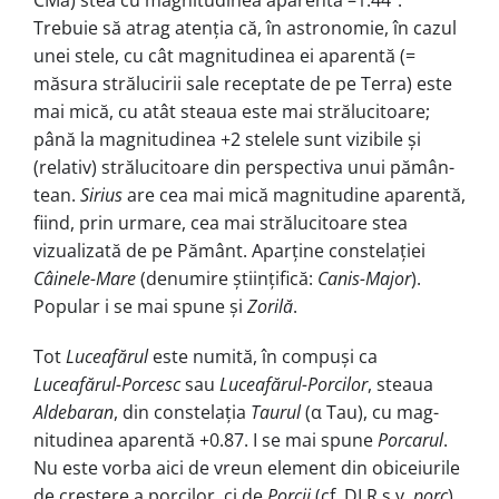
CMa) stea cu magnitudinea aparentă –1.44”.
Trebuie să atrag aten­ția că, în astronomie, în cazul
unei stele, cu cât magnitudinea ei aparentă (=
măsura strălucirii sale receptate de pe Terra) este
mai mică, cu atât steaua este mai strălucitoare;
până la magni­tu­dinea +2 stelele sunt vizibile și
(relativ) stră­lucitoare din perspectiva unui pă­mân­
tean.
Sirius
are cea mai mică mag­ni­tudine aparentă,
fiind, prin urmare, cea mai strălucitoare stea
vizualizată de pe Pământ. Aparține constelației
Câinele-Mare
(denumire științifică:
Canis-Major
).
Popular i se mai spune și
Zorilă
.
Tot
Luceafărul
este numită, în com­puși ca
Luceafărul-Porcesc
sau
Luceafărul-Porcilor
, steaua
Aldebaran
, din constelația
Taurul
(α Tau), cu mag­
nitudinea aparentă +0.87. I se mai spune
Porcarul
.
Nu este vorba aici de vreun element din obiceiurile
de creș­te­re a porcilor, ci de
Porcii
(cf. DLR s.v.
porc
),