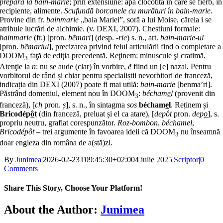
prepară la bain-marie
; prin extensiune: apă clocotită în care se fierb, în
recipiente, alimente.
Scufundă borcanele cu murături în bain-marie
.
Provine din fr.
bainmarie
„baia Mariei”, soră a lui Moise, căreia i se
atribuie lucrări de alchimie. (v. DEXI, 2007). Chestiuni formale:
bainmarie
(fr.) [pron.
bẽmari
] (desp.
-rie
) s. n., art.
bain-marie-ul
[pron.
bẽmariul
], precizarea privind felul articulării find o completare a
DOOM
faţă de ediţia precedentă. Reţinem: minuscule şi cratimă.
3
Atenţie la
n
: nu se aude (clar) în vorbire,
ẽ
fiind un [e] nazal
.
Pentru
vorbitorul de rând și chiar pentru specialiștii nevorbitori de franceză,
indicația din DEXI (2007) poate fi mai utilă:
bain-marie
[benma’ri].
Păstrând domeniul, ele­ment nou în DOOM
:
bécham
e
l
(pro­venit din
3
franceză), [
ch
pron.
ș
], s. n., în sintagma
sos
bécham
e
l
. Reținem și
Bricodép
ô
t
(din franceză, preluat și el ca atare), [
depôt
pron.
dep
o
], s.
propriu neutru, grafiat corespunzător.
Roz-bombon
,
béchamel
,
Bricodépôt
– trei argumente în favoarea ideii că DOOM
nu înseamnă
3
doar engleza din româna de a(stă)zi.
By
Junimea
|
2026-02-23T09:45:30+02:00
4 iulie 2025
|
Scriptor
|
0
Comments
Share This Story, Choose Your Platform!
Facebook
X
Bluesky
Reddit
LinkedIn
WhatsApp
Telegram
Tumblr
Xing
Email
Copy
About the Author:
Junimea
Link