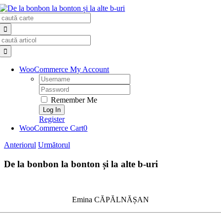
Skip
Search
to
for:
content
Search
for:
WooCommerce My Account
Username:
Password:
Remember Me
Register
WooCommerce Cart
0
Anteriorul
Următorul
De la bonbon la bonton și la alte b-uri
Emina CĂPĂLNĂȘAN