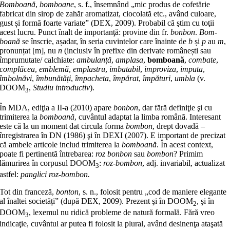
Bomboană
,
bomboane
, s. f., în­sem­nând „mic produs de cofetărie
fabricat din sirop de zahăr aromatizat, ciocolată etc., având culoare,
gust și formă foarte variate” (DEX, 2009). Probabil că ştim cu toţii
acest lucru. Punct înalt de im­portanţă: provine din fr.
bonbon
.
Bom­
boană
se înscrie, așadar, în seria cuvin­telor care înainte de
b
și
p
au
m
,
pro­nun­țat [m], nu
n
(inclusiv în prefixe din derivate românești sau
împru­mu­tate/ calchiate:
am­bulanță
,
amplasa
,
bomboană
,
combate
,
com­plă­cea
,
em­ble­mă
,
emplastru
,
imba­tabil
,
impro­viza
,
imputa
,
îmbolnăvi
,
îmbunătăți
,
împacheta
,
împărat
,
îm­pă­turi
,
umbla
(v.
DOOM
,
Studiu introductiv
).
3
În MDA, ediţia a II-a (2010) apare
bonbon
, dar fără definiţie şi cu
trimi­terea la
bomboană
, cuvântul adaptat la limba română. Interesant
este că la un moment dat circula forma
bombon
, drept dovadă –
înregistrarea în DN (1986) şi în DEXI (2007). E important de precizat
că ambele articole includ trimiterea la
bomboană
. În acest con­text,
poate fi pertinentă întrebarea:
roz bonbon
sau
bombon
? Primim
lămurirea în corpusul DOOM
:
roz-bombon
, adj. invariabil, actualizat
3
astfel:
panglici roz-bombon.
Tot din franceză,
bonton
, s. n., folo­sit pentru „cod de maniere elegante
al înaltei societăți” (după DEX, 2009). Prezent şi în DOOM
, şi în
2
DOOM
, lexemul nu ridică probleme de natură formală. Fără vreo
3
indicaţie, cuvântul ar putea fi folosit la plural, având desi­nen­ţa ataşată