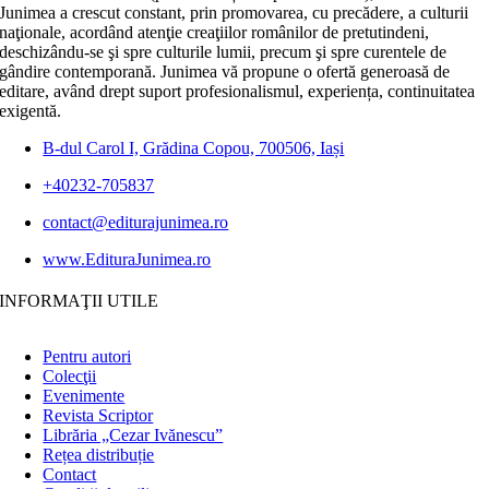
Junimea a crescut constant, prin promovarea, cu precădere, a culturii
naţionale, acordând atenţie creaţiilor românilor de pretutindeni,
deschizându-se şi spre culturile lumii, precum şi spre curentele de
gândire contemporană. Junimea vă propune o ofertă generoasă de
editare, având drept suport profesionalismul, experiența, continuitatea
exigentă.
B-dul Carol I, Grădina Copou, 700506, Iași
+40232-705837
contact@editurajunimea.ro
www.EdituraJunimea.ro
INFORMAŢII UTILE
Pentru autori
Colecţii
Evenimente
Revista Scriptor
Librăria „Cezar Ivănescu”
Rețea distribuție
Contact