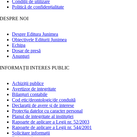
Condiţii de utilizare
Politică de confidențialitate
DESPRE NOI
Despre Editura Junimea
Obiectivele Editurii Junimea
Echipa
Dosar de presă
Anunţuri
INFORMAȚII INTERES PUBLIC
Achiziții publice
Avertizor de integritate
Bilanțuri contabile
Cod etic/deontologic/de conduită
Declarații de avere și de interese
Protecția datelor cu caracter personal
Planul de integritate al instituției
Rapoarte de aplicare a Legii nr. 52/2003
Rapoarte de aplicare a Legii nr. 544/2001
Solicitare informații