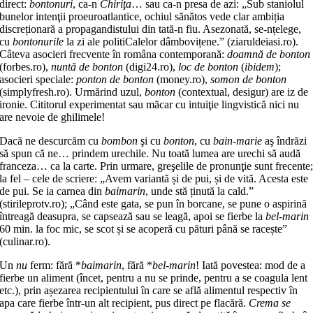
direct:
bontonuri
, ca-n
Chiriţa
… sau ca-n presa de azi: „Sub sta­niolul
bunelor intenţii proeuro­atlan­tice, ochiul sănătos vede clar am­biția
discreționară a propagandistului din tată-n fiu. Asezonată, se-nțelege,
cu
bontonurile
la zi ale politiCalelor dâm­bo­vițene.” (ziaruldeiasi.ro).
Câteva aso­cieri frecvente în româna contem­porană:
doamnă de bonton
(forbes.ro),
nuntă de bonton
(digi24.ro),
loc de bonton
(
ibidem
);
asocieri speciale:
pon­ton de bonton
(money.ro),
somon de bon­ton
(simplyfresh.ro). Urmărind uzul,
bonton
(contextual, desigur) are iz de
ironie. Cititorul experimentat sau măcar cu intuiţie lingvistică nici nu
are nevoie de ghilimele!
Dacă ne descurcăm cu
bombon
şi cu
bonton
, cu
bain-marie
aş îndrăzi
să spun că ne… prindem urechile. Nu toată lumea are urechi să audă
fran­ce­za… ca la carte. Prin urmare, greşelile de pronunţie sunt frecente
la fel – cele de scriere: „Avem variantă și de pui, și de vită. Acesta este
de pui. Se ia carnea din
baimarin
, unde stă ținută la cald.”
(stirileprotv.ro); „Când este gata, se pun în borcane, se pune o aspirină
în­trea­gă deasupra, se capsează sau se lea­gă, apoi se fierbe la
bel-marin
60 min. la foc mic, se scot și se acoperă cu pă­turi până se racește”
(culinar.ro).
Un
nu
ferm: fără *
baimarin
, fără *
bel-marin
! Iată povestea: mod de a
fierbe un aliment (încet, pentru a nu se prinde, pentru a se coagula lent
etc.), prin așezarea recipientului în care se află alimentul respectiv în
apa care fier­be într-un alt recipient, pus direct pe flacără.
Crema se