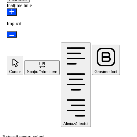
Înălțime linie
Implicit
Cursor
Spațiu între litere
Grosime font
Aliniază textul
Extensii pentru culori