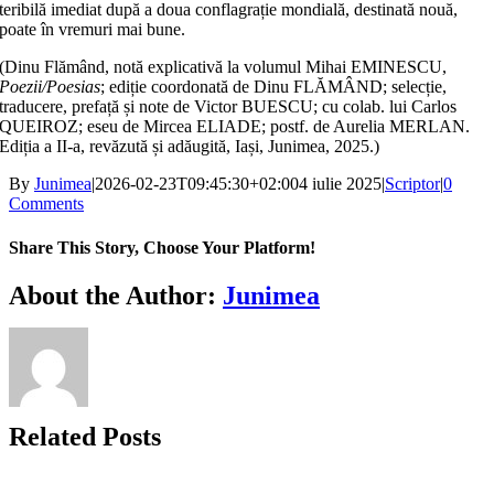
teribilă imediat după a doua confla­gra­ție mondială, destinată nouă,
poate în vremuri mai bune.
(Dinu Flămând, notă explicativă la volu­mul Mihai EMINESCU,
Poezii/Poesias
; ediție coordonată de Dinu FLĂMÂND; selecție,
traducere, prefață și note de Victor BUESCU; cu colab. lui Carlos
QUEIROZ; eseu de Mircea ELIADE; postf. de Aurelia MERLAN.
Ediția a II-a, revăzută și adăugită, Iași, Junimea, 2025.)
By
Junimea
|
2026-02-23T09:45:30+02:00
4 iulie 2025
|
Scriptor
|
0
Comments
Share This Story, Choose Your Platform!
Facebook
X
Bluesky
Reddit
LinkedIn
WhatsApp
Telegram
Tumblr
Xing
Email
Copy
About the Author:
Junimea
Link
Related Posts