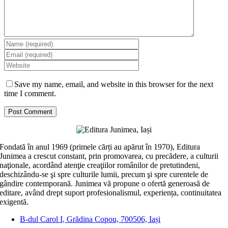
Save my name, email, and website in this browser for the next
time I comment.
Fondată în anul 1969 (primele cărți au apărut în 1970), Editura
Junimea a crescut constant, prin promovarea, cu precădere, a culturii
naţionale, acordând atenţie creaţiilor românilor de pretutindeni,
deschizându-se şi spre culturile lumii, precum şi spre curentele de
gândire contemporană. Junimea vă propune o ofertă generoasă de
editare, având drept suport profesionalismul, experiența, continuitatea
exigentă.
B-dul Carol I, Grădina Copou, 700506, Iași