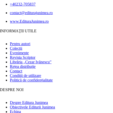
+40232-705837
contact@editurajunimea.ro
www.EdituraJunimea.ro
INFORMAŢII UTILE
Pentru autori
Colecţii
Evenimente
Revista Scriptor
Librăria „Cezar Ivănescu”
Rețea distribuție
Contact
Condiţii de utilizare
Politică de confidențialitate
DESPRE NOI
Despre Editura Junimea
Obiectivele Editurii Junimea
Echipa