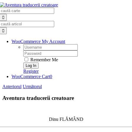
Skip
Search
to
for:
content
Search
for:
WooCommerce My Account
Username:
Password:
Remember Me
Register
WooCommerce Cart
0
Anteriorul
Următorul
Aventura traducerii creatoare
Dinu FLĂMÂND