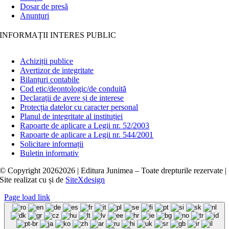
Dosar de presă
Anunţuri
INFORMAȚII INTERES PUBLIC
Achiziții publice
Avertizor de integritate
Bilanțuri contabile
Cod etic/deontologic/de conduită
Declarații de avere și de interese
Protecția datelor cu caracter personal
Planul de integritate al instituției
Rapoarte de aplicare a Legii nr. 52/2003
Rapoarte de aplicare a Legii nr. 544/2001
Solicitare informații
Buletin informativ
© Copyright
20262026 | Editura Junimea – Toate drepturile rezervate |
Site realizat cu
și
de
SiteXdesign
Page load link