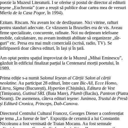
poezie la Muzeul Literaturii. I se oferise și postul de direc­tor al editurii
ieșene „Euchronia” (care a reușit să publice doar cartea mea de ver­suri
Mierla de la Casa Pogor
, în 1994).
Ezitam. Riscam. Nu aveam loc de des­­fășurare. Nici vitrine, rafturi
pentru stan­duri adecvate. Ce văzusem la Bruxelles era de vis. Aveau
firme specia­li­za­te, concurente, rafinate. Noi nu deți­neam telefoane
mobile, calculatoare, nu aveam instituții abilitate să organizeze „târ­
guri” etc. Presa era mai mult comer­cială (scrisă, radio, TV). Se
înfiripaseră doar câteva edituri, în Iași și în țară.
Am optat pentru spațiul improvizat de la Muzeul „Mihai Eminescu”,
găzduit în edificiul finalizat parțial la Centenarul morții poetului, în
1989.
Prima ediție s-a numit
Salonul Ieșean al Cărții
/
Salon al cărții
neolatine
. Au participat 28 edituri, între care
Bic-All
,
Ecce Homo
,
Litera
,
Sigma
(București),
Hyperion
(Chișinău),
Editura de Vest
(Timișoara),
Gutinul SRL
(Baia Mare),
Plumb
(Bacău),
Panteon
(Piatr
Neamț). De asemenea, câteva edituri ieșene:
Junimea
,
Trustul de Presă
și Editură Cronica
,
Princeps
,
Dab-Canova
.
Directorul Centrului Cultural Francez, Georges Diener a conferențiat
pe tema „La fureur de lire”. Expoziția de ceramică a lui Constantin
Nicoleanu a fost vernisată de Traian Mocanu. Au fost semnale