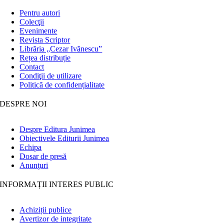
Pentru autori
Colecţii
Evenimente
Revista Scriptor
Librăria „Cezar Ivănescu”
Rețea distribuție
Contact
Condiţii de utilizare
Politică de confidențialitate
DESPRE NOI
Despre Editura Junimea
Obiectivele Editurii Junimea
Echipa
Dosar de presă
Anunţuri
INFORMAȚII INTERES PUBLIC
Achiziții publice
Avertizor de integritate