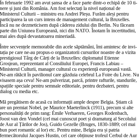
În februarie 1992 am avut șansa de a face parte dintr-o echipă de 10 ti­
nere și juni din România. Am fost se­lec­tați la nivel național de
Ministerul Cul­turii – ministru era Andrei Pleșu. Fu­răm aleși pentru
participarea la un curs intens de management cultural, la Bruxelles.
Încă nu ne dezmeticisem du­pă căderea zidului din Berlin. Nu fă­ceam
parte din Uniunea Europeană, nici din NATO. Înotam în incer­ti­tu­dini,
mai ales după devastatoarea mi­ne­riadă.
Între secvențele memorabile din ace­le săptămâni, îmi amintesc de invi­
ta­ția pe care ne-au propus-o organi­za­to­rii cursurilor noastre de a vizita
pres­tigiosul Târg de Cărți de la Bruxelles: diplomatul Etienne
Grosjean, repre­zen­tant al Consiliului Europei, Francis Labiau –
Ministerul Culturii, manager cultural cu expe­rien­ță europeană vastă.
Ne-am rătăcit în pavilionul care găzdu­ia celebrul La Foire du Livre. N
visa­sem așa ceva! Ne-am pulverizat, parcă, prin­tre raftu­rile, standurile,
spațiile spe­ciale pentru semnale editoriale, pen­tru dezbateri, pen­tru
dialog cu media etc.
Mă pregătisem de acasă cu infor­ma­ții ample despre Belgia. Știam că
are un premiat Nobel, pe Maurice Maeterlinck (1911), precum si alte
per­sonalități de prim rang: Émile Verhaeren, Georges Rodenbach,
Joost van den Vondel (cel mai cunoscut poet și dramaturg al Secolului
de Aur al Țărilor de Jos), Guido Gezelle (Bruges, 1830-1889; cel mai
bun poet romantic al lor) etc. Pentru mine, Belgia era și patria
fermecătorului Jacques Hustin, cel care obținuse tro­feul Cerbul de Aur