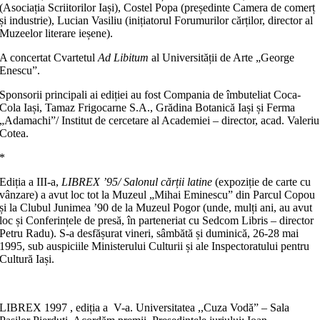
(Asociația Scriitorilor Iași), Costel Popa (președinte Camera de comerț
și industrie), Lucian Vasiliu (inițiatorul Forumurilor cărților, director al
Muzeelor literare ieșene).
A concertat Cvartetul
Ad Libitum
al Universității de Arte „George
Enescu”.
Sponsorii principali ai ediției au fost Compania de îmbu­teliat Coca-
Cola Iași, Tamaz Frigocarne S.A., Grădina Bota­nică Iași și Ferma
„Adamachi”/ Institut de cercetare al Aca­de­miei – director, acad. Valeriu
Cotea.
*
Ediția a III-a,
LIBREX ʼ95/ Salonul cărții latine
(expoziție de carte cu
vânzare) a avut loc tot la Muzeul „Mihai Eminescu” din Parcul Copou
și la Clubul Juni­mea ʼ90 de la Muzeul Pogor (un­de, mulți ani, au avut
loc și Con­ferințele de presă, în parteneriat cu Sedcom Libris – director
Petru Radu). S-a desfășurat vineri, sâm­bătă și duminică, 26-28 mai
1995, sub auspiciile Ministerului Cul­turii și ale Inspectoratului pentru
Cultură Iași.
LIBREX 1997 , ediția a V-a. Universitatea ,,Cuza Vodă” – Sala