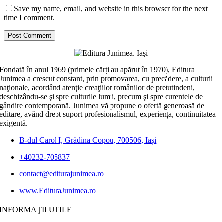
Save my name, email, and website in this browser for the next
time I comment.
Fondată în anul 1969 (primele cărți au apărut în 1970), Editura
Junimea a crescut constant, prin promovarea, cu precădere, a culturii
naţionale, acordând atenţie creaţiilor românilor de pretutindeni,
deschizându-se şi spre culturile lumii, precum şi spre curentele de
gândire contemporană. Junimea vă propune o ofertă generoasă de
editare, având drept suport profesionalismul, experiența, continuitatea
exigentă.
B-dul Carol I, Grădina Copou, 700506, Iași
+40232-705837
contact@editurajunimea.ro
www.EdituraJunimea.ro
INFORMAŢII UTILE