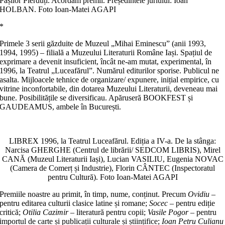
Pașilor Pierduți. Acordăm premii. Președintele juriului: Ioan
HOLBAN. Foto Ioan-Matei AGAPI
*
Primele 3 serii găzduite de Muzeul „Mihai Eminescu” (anii 1993,
1994, 1995) – filială a Muzeului Literaturii Române Iași. Spațiul de
exprimare a devenit insuficient, încât ne-am mu­tat, experimental, în
1996, la Teatrul „Luceafărul”. Numă­rul editurilor sporise. Publicul ne
asalta. Mijloacele tehnice de organizare/ expunere, inițial empirice, cu
vitrine inconfor­ta­bile, din dotarea Muzeului Literaturii, deveneau mai
bune. Posi­bilitățile se diversificau. Apăruseră BOOKFEST și
GAUDEAMUS, ambele în București.
LIBREX 1996, la Teatrul Luceafărul. Ediția a IV-a. De la stânga:
Narcisa GHERGHE (Centrul de librării/ SEDCOM LIBRIS), Mirel
CANĂ (Muzeul Literaturii Iași), Lucian VASILIU, Eugenia NOVAC
(Camera de Comerț și Industrie), Florin CÂNTEC (Inspectoratul
pentru Cultură). Foto Ioan-Matei AGAPI
Premiile noastre au primit, în timp, nume, conținut. Pre­cum
Ovidiu
–
pentru editarea culturii clasice latine și romane;
Socec
– pentru ediție
critică;
Otilia Cazimir
– literatură pentru copii;
Vasile Pogor
– pentru
importul de carte și publicații culturale și științifice;
Ioan Petru Culianu