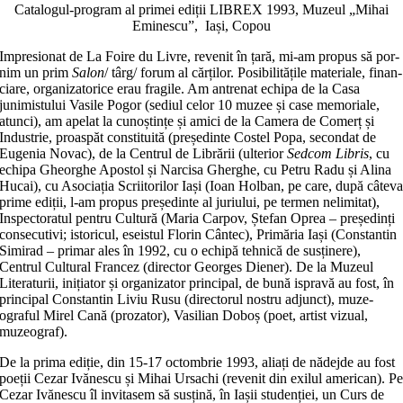
Catalogul-program al primei ediții LIBREX 1993, Muzeul „Mihai
Eminescu”, Iași, Copou
Impresionat de La Foire du Livre, re­venit în țară, mi-am propus să por­
nim un prim
Salon
/ târg/ forum al căr­ților. Posibilitățile materiale, finan­
ci­a­re, organizatorice erau fragile. Am an­trenat echipa de la Casa
junimis­tu­lui Vasile Pogor (sediul celor 10 muzee și case memoriale,
atunci), am apelat la cunoștințe și amici de la Camera de Comerț și
Industrie, proaspăt cons­ti­tu­ită (președinte Costel Popa, secon­dat de
Eugenia Novac), de la Centrul de Librării (ulterior
Sedcom Libris
, cu
echipa Gheorghe Apostol și Narcisa Gherghe, cu Petru Radu și Alina
Hucai), cu Asociația Scriitorilor Iași (Ioan Holban, pe care, după câtev
pri­me ediții, l-am propus președinte al ju­riului, pe termen nelimitat),
Ins­pec­to­ratul pentru Cultură (Maria Carpov, Ștefan Oprea – președinți
con­s­e­cutivi; istoricul, eseistul Florin Cântec), Pri­măria Iași (Constantin
Simirad – pri­mar ales în 1992, cu o echipă tehnică de susținere),
Centrul Cultural Fran­cez (director Georges Diener). De la Mu­zeul
Literaturii, inițiator și organi­za­tor principal, de bună ispravă au fost, în
principal Constantin Liviu Rusu (directorul nostru adjunct), mu­ze­
ograful Mirel Cană (prozator), Vasilian Doboș (poet, artist vizual,
muzeograf).
De la prima ediție, din 15-17 oc­tom­brie 1993, aliați de nădejde au fost
poeții Cezar Ivănescu și Mihai Ursachi (revenit din exilul american). P
Cezar Ivănescu îl invitasem să susțină, în Iașii studenției, un Curs de