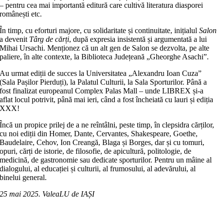
– pentru cea mai importantă editură care cultivă literatura diasporei
românești etc.
În timp, cu eforturi majore, cu solidaritate și continuitate, inițialul
Salon
a devenit
Târg
de cărți
, după expresia insistentă și argumentată a lui
Mihai Ursachi. Menționez că un alt gen de Salon se dezvolta, pe alte
paliere, în alte contexte, la Biblioteca Județeană „Gheorghe Asachi”.
Au urmat ediții de succes la Universitatea „Alexandru Ioan Cuza”
(Sala Pașilor Pierduți), la Palatul Culturii, la Sala Sporturilor. Până a
fost finalizat europeanul Complex Palas Mall – unde LIBREX și-a
aflat locul potrivit, până mai ieri, când a fost încheiată cu lauri și ediția
XXX!
Încă un propice prilej de a ne reîntâlni, peste timp, în cle­psidra cărților,
cu noi ediții din Homer, Dante, Cervantes, Shakespeare, Goethe,
Baudelaire, Cehov, Ion Creangă, Blaga și Borges, dar și cu tomuri,
opuri, cărți de istorie, de filosofie, de apicultură, politologie, de
medicină, de gastronomie sau dedi­cate sporturilor. Pentru un mâine al
dialogului, al educației și culturii, al frumosului, al adevărului, al
binelui general.
25 mai 2025.
ValeaLU de IAȘI