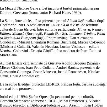
sculptorul Ion Buzdugan.
La Muzeul Nicolae Gane a fost inaugurat bustul pri­marului ieșean
Dimitrie Greceanu (bronz, autor Richard Hette, 1930).
La Salon, între altele, a fost prezentat primul
Album Iași
, realizat după
Decembrie 1989. A fost lansat nr. 143/1994 al revistei de restituiri
culturale
Dacia lite­ra­ră
. Între editurile participante:
Minerva
,
Nemira
,
Editura Militară
(București),
Plumb
(Bacău),
Junimea
,
Trinitas
,
Edi­
tu­
ra Institutului European
(Iași). Printre invitați: Dan Alexandru
Condeescu (Muzeul Literaturii Române București), Mircea Coloșenco
(Ministerul Culturii), Valentin Neculau, Lucian Vasilescu – editura
Nemira
. Colocviul „Ecuația Cărții” a fost moderat de Petru Radu și
Mirel Cană.
Au fost lansate cărți semnate de Gustavo Adolfo Bécquer (Spania),
Mircea Ciobanu, Ioan Petru Culianu, Andrei Bantaș, prezentate de
Constantin Ciopraga, Cezar Ivănescu, Ioanid Romanescu, Nicolae
Crețu, Liviu Antonesei etc.
De la ediție la ediție, proiectul LIBREX prindea forță, câștiga audiență,
era mai bine promovat.
Juriul ediției 1994: Ștefan Oprea (Inspectoratul pentru cultură),
Corneliu Ștefanache (director al BCU „Mihai Eminescu”), Nicolae
Busuioc (director al Bibliotecii Județene „Gh. Asachi”), Ioan Holban