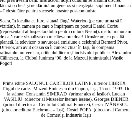
Nu prea aveam bani. Instructorii noș­tri culturali se sfătuiră discret,
făcură o che­tă și ne dăruiră un generos și neaștep­tat supliment financiar
– îndestulător pen­tru sacoșele noastre postcomuniste.
Seara, în localitatea Ittre, situată lângă Waterloo (pe care urma să îl
vizităm), în ca­mera pe care o împărțeam cu poetul Daniel Corbu
(reprezentant al Inspec­toratului pentru cultură Neamț), mă tot minunam
de câtă carte vizualizasem în câteva ore doar! Urmăream, ca pe altă
pla­netă, la televizor, o savuroasă emi­siu­ne a celebrului Bernard Pivot.
Ulte­rior, am avut ocazia să îl cunosc chiar în Iași, în compania
rafinatului uni­ver­si­tar, criticului literar și incisivului pu­bli­cist Alexandru
Călinescu, la Clubul Junimea ʼ90, de la Muzeul juni­mis­tu­lui Vasile
Pogor!
Prima ediție SALONUL CĂRȚILOR LATINE, ulterior LIBREX –
Târgul de carte. Muzeul Eminescu din Copou, Iași, 15 oct. 1993. De
la stânga: Constantin SIMIRAD (primar ales al Iașilor), Lucian
VASILIU (director al Muzeelor literare ieșene), Georges DIENER
(primul director al Centrului Cultural Francez), Cezar IVĂNESCU
(director editura Euchronia – Iași), Costel POPA (director al Camerei
de Comerț și Industrie Iași)