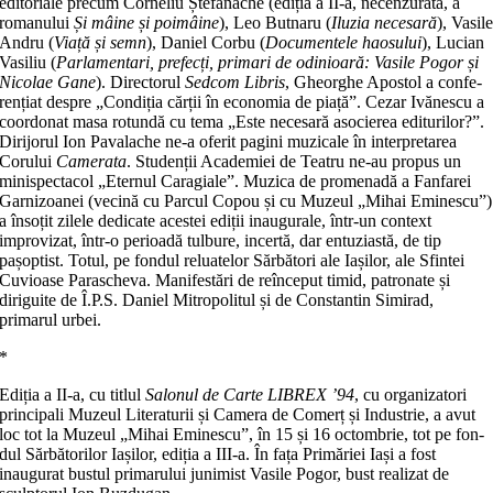
editoriale precum Corneliu Ștefanache (ediția a II-a, necenzurată, a
romanului
Și mâine și poimâine
), Leo Butnaru (
Iluzia necesară
), Vasil
Andru (
Viață și semn
), Daniel Corbu (
Documentele haosului
), Lucian
Vasiliu (
Par­la­men­tari, prefecți, primari de odinioară: Vasile Pogor și
Nicolae Gane
). Directorul
Sedcom Libris
, Gheorghe Apostol a confe­
ren­țiat despre „Condiția cărții în economia de piață”. Cezar Ivănescu a
coordonat masa rotundă cu tema „Este necesară asocierea editurilor?”.
Dirijorul Ion Pavalache ne-a oferit pa­gini muzicale în interpretarea
Corului
Camerata
. Studenții Academiei de Teatru ne-au propus un
minispectacol „Eternul Caragiale”. Muzica de promenadă a Fanfarei
Garnizoanei (ve­ci­nă cu Parcul Copou și cu Muzeul „Mihai Eminescu”)
a în­so­țit zilele dedicate acestei ediții inaugurale, într-un context
improvizat, într-o perioadă tulbure, incertă, dar entuziastă, de tip
pașoptist. Totul, pe fondul reluatelor Sărbători ale Iașilor, ale Sfintei
Cuvioase Parascheva. Manifestări de reînceput timid, patronate și
diriguite de Î.P.S. Daniel Mitropolitul și de Constantin Simirad,
primarul urbei.
*
Ediția a II-a, cu titlul
Salonul de Carte LIBREX ʼ94
, cu organizatori
principali Muzeul Literaturii și Ca­me­ra de Co­merț și Industrie, a avut
loc tot la Muzeul „Mihai Eminescu”, în 15 și 16 octombrie, tot pe fon­
dul Sărbătorilor Iașilor, ediția a III-a. În fața Primăriei Iași a fost
inaugurat bustul primarului ju­nimist Vasile Pogor, bust realizat de