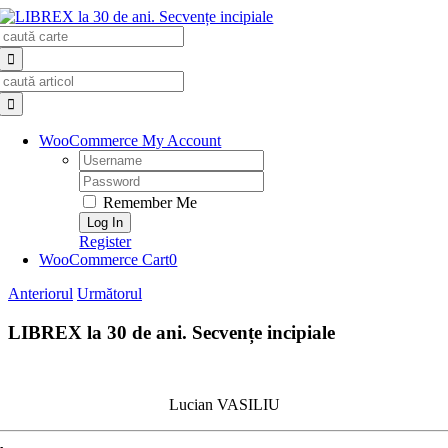
Skip
Search
to
for:
content
Search
for:
WooCommerce My Account
Username:
Password:
Remember Me
Register
WooCommerce Cart
0
Anteriorul
Următorul
LIBREX la 30 de ani. Secvențe incipiale
Lucian VASILIU