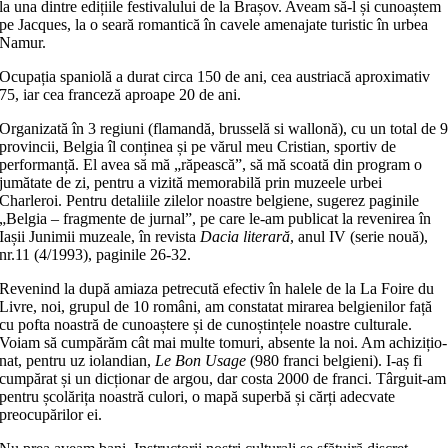
la una dintre edi­ți­ile festivalului de la Brașov. Aveam să-l și cunoaștem
pe Jacques, la o seară ro­man­tică în cavele amenajate turistic în urbea
Namur.
Ocupația spaniolă a durat circa 150 de ani, cea austriacă aproximativ
75, iar cea franceză aproape 20 de ani.
Organizată în 3 regiuni (flamandă, brusselă si wallonă), cu un total de 
provincii, Belgia îl conținea și pe vărul meu Cristian, sportiv de
performanță. El avea să mă „răpească”, să mă scoată din program o
jumătate de zi, pentru a vizită memorabilă prin muzeele urbei
Charleroi. Pentru detaliile zilelor noas­tre belgiene, sugerez paginile
„Belgia – fragmente de jurnal”, pe care le-am pu­blicat la revenirea în
Iașii Junimii mu­zeale, în revista
Dacia literară
, anul IV (serie nouă),
nr.11 (4/1993), paginile 26-32.
Revenind la după amiaza petrecută efectiv în halele de la La Foire du
Livre, noi, grupul de 10 români, am constatat mirarea belgienilor față
cu pofta noastră de cunoaștere și de cunoștințele noastre cul­turale.
Voiam să cumpărăm cât mai mul­te tomuri, absente la noi. Am achi­zi­țio­
nat, pentru uz iolandian,
Le Bon Usage
(980 franci belgieni). I-aș fi
cumpărat și un dicționar de argou, dar costa 2000 de franci. Târguit-am
pentru școlărița noas­tră culori, o mapă superbă și cărți adec­va­te
preocupărilor ei.