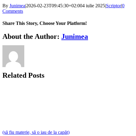
By
Junimea
|
2026-02-23T09:45:30+02:00
4 iulie 2025
|
Scriptor
|
0
Comments
Share This Story, Choose Your Platform!
Facebook
X
Bluesky
Reddit
LinkedIn
WhatsApp
Telegram
Tumblr
Xing
Email
Copy
About the Author:
Junimea
Link
Related Posts
(să fiu materie, să o iau de la capăt)