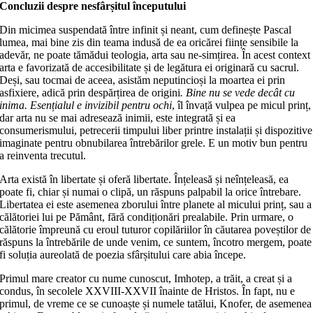
Concluzii despre nesfârșitul începutului
Din micimea suspendată între infinit și neant, cum definește Pascal
lumea, mai bine zis din teama indusă de ea oricărei ființe sensibile la
adevăr, ne poate tămădui teologia, arta sau ne-simțirea. În acest context
arta e favorizată de accesibilitate și de legătura ei originară cu sacrul.
Deși, sau tocmai de aceea, asistăm neputincioși la moartea ei prin
asfixiere, adică prin despărțirea de origini
. Bine nu se vede decât cu
inima. Esențialul e invizibil pentru ochi
, îl învață vulpea pe micul prinț,
dar arta nu se mai adresează inimii, este integrată și ea
consumerismului, petrecerii timpului liber printre instalații și dispozitive
imaginate pentru obnubilarea întrebărilor grele. E un motiv bun pentru
a reinventa trecutul.
Arta există în libertate și oferă libertate. Înțeleasă și neînțeleasă, ea
poate fi, chiar și numai o clipă, un răspuns palpabil la orice întrebare.
Libertatea ei este asemenea zborului între planete al micului prinț, sau a
călătoriei lui pe Pământ, fără condiționări prealabile. Prin urmare, o
călătorie împreună cu eroul tuturor copilăriilor în căutarea poveștilor de
răspuns la întrebările de unde venim, ce suntem, încotro mergem, poate
fi soluția aureolată de poezia sfârșitului care abia începe.
Primul mare creator cu nume cunoscut, Imhotep, a trăit, a creat și a
condus, în secolele XXVIII-XXVII înainte de Hristos. În fapt, nu e
primul, de vreme ce se cunoaște și numele tatălui, Knofer, de asemenea