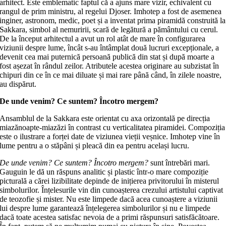
arhitect. Este emblematic faptul că a ajuns mare vizir, echivalent cu
rangul de prim ministru, al regelui Djoser. Imhotep a fost de asemenea
inginer, astronom, medic, poet și a inventat prima piramidă construită la
Sakkara, simbol al nemuririi, scară de legătură a pământului cu cerul.
De la început arhitectul a avut un rol atât de mare în configurarea
viziunii despre lume, încât s-au întâmplat două lucruri excepționale, a
devenit cea mai puternică persoană publică din stat și după moarte a
fost așezat în rândul zeilor. Atributele acestea originare au subzistat în
chipuri din ce în ce mai diluate și mai rare până când, în zilele noastre,
au dispărut.
De unde venim? Ce suntem? Încotro mergem?
Ansamblul de la Sakkara este orientat cu axa orizontală pe direcția
miazănoapte-miazăzi în contrast cu verticalitatea piramidei. Compoziția
este o ilustrare a forței date de viziunea vieții veșnice. Imhotep vine în
lume pentru a o stăpâni și pleacă din ea pentru același lucru.
De unde venim? Ce suntem? Încotro mergem?
sunt întrebări mari.
Gauguin le dă un răspuns analitic și plastic într-o mare compoziție
picturală a cărei lizibilitate depinde de inițierea privitorului în misterul
simbolurilor. Înțelesurile vin din cunoașterea crezului artistului captivat
de teozofie și mister. Nu este limpede dacă acea cunoaștere a viziunii
lui despre lume garantează înțelegerea simbolurilor și nu e limpede
dacă toate acestea satisfac nevoia de a primi răspunsuri satisfăcătoare.