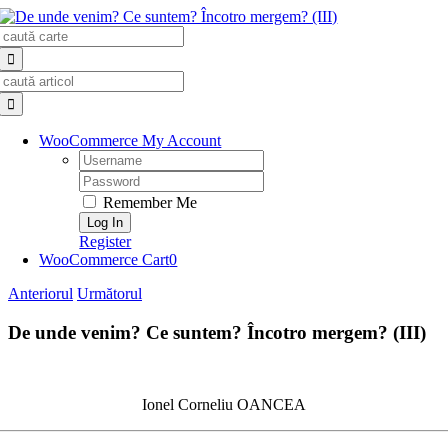
Skip
Search
to
for:
content
Search
for:
WooCommerce My Account
Username:
Password:
Remember Me
Register
WooCommerce Cart
0
Anteriorul
Următorul
De unde venim? Ce suntem? Încotro mergem? (III)
Ionel Corneliu OANCEA