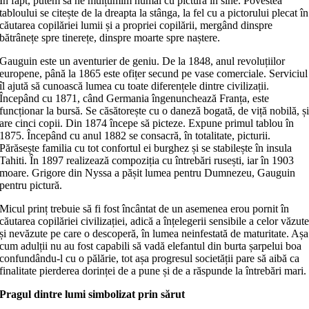
În fapt, putem să ne mulțumim numai cu pictura în sine. Povestea
tabloului se citește de la dreapta la stânga, la fel cu a pictorului plecat în
căutarea copilăriei lumii și a propriei copilării, mergând dinspre
bătrânețe spre tinerețe, dinspre moarte spre naștere.
Gauguin este un aventurier de geniu. De la 1848, anul revoluțiilor
europene, până la 1865 este ofițer secund pe vase comerciale. Serviciul
îl ajută să cunoască lumea cu toate diferențele dintre civilizații.
Începând cu 1871, când Germania îngenunchează Franța, este
funcționar la bursă. Se căsătorește cu o daneză bogată, de viță nobilă, ș
are cinci copii. Din 1874 începe să picteze. Expune primul tablou în
1875. Începând cu anul 1882 se consacră, în totalitate, picturii.
Părăsește familia cu tot confortul ei burghez și se stabilește în insula
Tahiti. În 1897 realizează compoziția cu întrebări rusești, iar în 1903
moare. Grigore din Nyssa a pășit lumea pentru Dumnezeu, Gauguin
pentru pictură.
Micul prinț trebuie să fi fost încântat de un asemenea erou pornit în
căutarea copilăriei civilizației, adică a înțelegerii sensibile a celor văzut
și nevăzute pe care o descoperă, în lumea neinfestată de maturitate. Așa
cum adulții nu au fost capabili să vadă elefantul din burta șarpelui boa
confundându-l cu o pălărie, tot așa progresul societății pare să aibă ca
finalitate pierderea dorinței de a pune și de a răspunde la întrebări mari.
Pragul dintre lumi simbolizat prin sărut