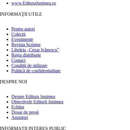
www.EdituraJunimea.ro
INFORMAŢII UTILE
Pentru autori
Colecţii
Evenimente
Revista Scriptor
Librăria „Cezar Ivănescu”
Rețea distribuție
Contact
Condiţii de utilizare
Politică de confidențialitate
DESPRE NOI
Despre Editura Junimea
Obiectivele Editurii Junimea
Echipa
Dosar de presă
Anunţuri
INFORMAȚII INTERES PUBLIC