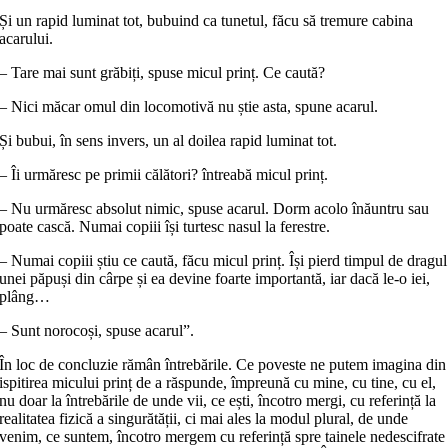
Și un rapid luminat tot, bubuind ca tunetul, făcu să tremure cabina
acarului.
– Tare mai sunt grăbiți, spuse micul prinț. Ce caută?
– Nici măcar omul din locomotivă nu știe asta, spune acarul.
Și bubui, în sens invers, un al doilea rapid luminat tot.
– Îi urmăresc pe primii călători? întreabă micul prinț.
– Nu urmăresc absolut nimic, spuse acarul. Dorm acolo înăuntru sau
poate cască. Numai copiii își turtesc nasul la ferestre.
– Numai copiii știu ce caută, făcu micul prinț. Își pierd timpul de dragul
unei păpuși din cârpe și ea devine foarte importantă, iar dacă le-o iei,
plâng…
– Sunt norocoși, spuse acarul”.
În loc de concluzie rămân întrebările. Ce poveste ne putem imagina din
ispitirea micului prinț de a răspunde, împreună cu mine, cu tine, cu el,
nu doar la întrebările de unde vii, ce ești, încotro mergi, cu referință la
realitatea fizică a singurătății, ci mai ales la modul plural, de unde
venim, ce suntem, încotro mergem cu referință spre tainele nedescifrate