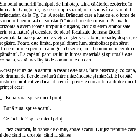
Simbolul nemuririi închipuit de Imhotep, taina călătoriei ezoterice în
lumea lui Gauguin își găsesc, imprevizibil, un răspuns în ansamblul
brâncușian de la Tg. Jiu. A acelui Brâncuși care a luat cu el o lume de
simboluri pentru a-i da substanță într-o lume de consum. Pe axa lui
orizontală avem icoana timpului curgător, ciclic și etern simbolizate
prin râu, natură și clepsidre de piatră focalizate de masa tăcerii,
esențială la toate praznicele vieții: naștere, căsătorie, moarte, despărțire,
regăsire. Poarta este limita, pragul dintre lumi simbolizat prin sărut.
Trecem prin ea pentru a ajunge la biserică, loc al comuniunii cerului cu
pământul. La capătul parcursului în lumea materială și spirituală este
coloana, scară, nesfârșită de comuniune cu cerul.
Acest parcurs de la asfințit la răsărit este tăiat, între biserică și coloană,
de drumul de fier de legătură între miazănoapte și miazăzi. El capătă
rosturi semnificative dacă aducem în poveste convorbirea dintre micul
prinț și acar:
„– Bună ziua, spuse micul prinț.
– Bună ziua, spuse acarul.
– Ce faci aici? spuse micul prinț.
– Triez călătorii, în tranșe de o mie, spuse acarul. Dirijez trenurile care
îi duc când la dreapta, când la stânga.