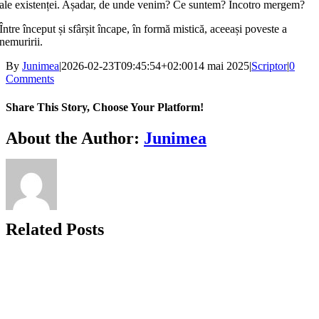
ale existenței. Așadar, de unde venim? Ce suntem? Încotro mergem?
Între început și sfârșit încape, în formă mistică, aceeași poveste a
nemuririi.
By
Junimea
|
2026-02-23T09:45:54+02:00
14 mai 2025
|
Scriptor
|
0
Comments
Share This Story, Choose Your Platform!
Facebook
X
Bluesky
Reddit
LinkedIn
WhatsApp
Telegram
Tumblr
Xing
Email
Copy
About the Author:
Junimea
Link
Related Posts