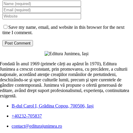
Save my name, email, and website in this browser for the next
time I comment.
Fondată în anul 1969 (primele cărți au apărut în 1970), Editura
Junimea a crescut constant, prin promovarea, cu precădere, a culturii
naţionale, acordând atenţie creaţiilor românilor de pretutindeni,
deschizându-se şi spre culturile lumii, precum şi spre curentele de
gândire contemporană. Junimea vă propune o ofertă generoasă de
editare, având drept suport profesionalismul, experiența, continuitatea
exigentă.
B-dul Carol I, Grădina Copou, 700506, Iași
+40232-705837
contact@editurajunimea.ro