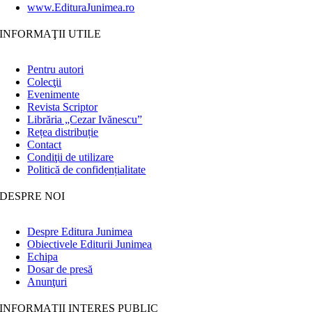
www.EdituraJunimea.ro
INFORMAŢII UTILE
Pentru autori
Colecţii
Evenimente
Revista Scriptor
Librăria „Cezar Ivănescu”
Rețea distribuție
Contact
Condiţii de utilizare
Politică de confidențialitate
DESPRE NOI
Despre Editura Junimea
Obiectivele Editurii Junimea
Echipa
Dosar de presă
Anunţuri
INFORMAȚII INTERES PUBLIC