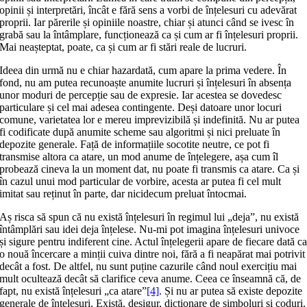
opinii și interpretări, încât e fără sens a vorbi de înțelesuri cu adevărat
proprii. Iar părerile și opiniile noastre, chiar și atunci când se ivesc în
grabă sau la întâmplare, funcționează ca și cum ar fi înțelesuri proprii.
Mai neașteptat, poate, ca și cum ar fi stări reale de lucruri.
Ideea din urmă nu e chiar hazardată, cum apare la prima vedere. În
fond, nu am putea recunoaște anumite lucruri și înțelesuri în absența
unor moduri de percepție sau de expresie. Iar acestea se dovedesc
particulare și cel mai adesea contingente. Deși datoare unor locuri
comune, varietatea lor e mereu imprevizibilă și indefinită. Nu ar putea
fi codificate după anumite scheme sau algoritmi și nici preluate în
depozite generale. Față de informațiile socotite neutre, ce pot fi
transmise altora ca atare, un mod anume de înțelegere, așa cum îl
probează cineva la un moment dat, nu poate fi transmis ca atare. Ca și
în cazul unui mod particular de vorbire, acesta ar putea fi cel mult
imitat sau reținut în parte, dar nicidecum preluat întocmai.
Aș risca să spun că nu există înțelesuri în regimul lui „deja”, nu există
întâmplări sau idei deja înțelese. Nu-mi pot imagina înțelesuri univoce
și sigure pentru indiferent cine. Actul înțelegerii apare de fiecare dată c
o nouă încercare a minții cuiva dintre noi, fără a fi neapărat mai potrivit
decât a fost. De altfel, nu sunt puține cazurile când noul exercițiu mai
mult ocultează decât să clarifice ceva anume. Ceea ce înseamnă că, de
fapt, nu există înțelesuri „ca atare”
[4]
. Și nu ar putea să existe depozite
generale de înțelesuri. Există, desigur, dicționare de simboluri și coduri,