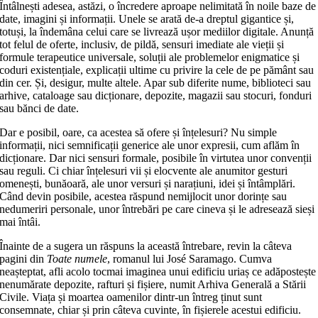
Întâlnești adesea, astăzi, o încredere aproape nelimitată în noile baze de
date, imagini și informații. Unele se arată de-a dreptul gigantice și,
totuși, la îndemâna celui care se livrează ușor mediilor digitale. Anunță
tot felul de oferte, inclusiv, de pildă, sensuri imediate ale vieții și
formule terapeutice universale, soluții ale problemelor enigmatice și
coduri existențiale, explicații ultime cu privire la cele de pe pământ sau
din cer. Și, desigur, multe altele. Apar sub diferite nume, biblioteci sau
arhive, cataloage sau dicționare, depozite, magazii sau stocuri, fonduri
sau bănci de date.
Dar e posibil, oare, ca acestea să ofere și înțelesuri? Nu simple
informații, nici semnificații generice ale unor expresii, cum aflăm în
dicționare. Dar nici sensuri formale, posibile în virtutea unor convenții
sau reguli. Ci chiar înțelesuri vii și elocvente ale anumitor gesturi
omenești, bunăoară, ale unor versuri și narațiuni, idei și întâmplări.
Când devin posibile, acestea răspund nemijlocit unor dorințe sau
nedumeriri personale, unor întrebări pe care cineva și le adresează sieși
mai întâi.
Înainte de a sugera un răspuns la această întrebare, revin la câteva
pagini din
Toate numele
, romanul lui José Saramago. Cumva
neașteptat, afli acolo tocmai imaginea unui edificiu uriaș ce adăpostește
nenumărate depozite, rafturi și fișiere, numit Arhiva Generală a Stării
Civile. Viața și moartea oamenilor dintr-un întreg ținut sunt
consemnate, chiar și prin câteva cuvinte, în fișierele acestui edificiu.