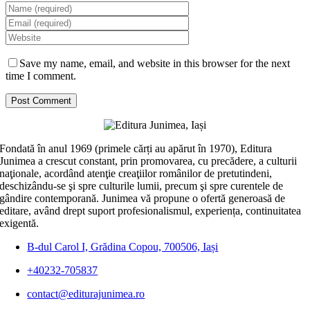
Save my name, email, and website in this browser for the next
time I comment.
Fondată în anul 1969 (primele cărți au apărut în 1970), Editura
Junimea a crescut constant, prin promovarea, cu precădere, a culturii
naţionale, acordând atenţie creaţiilor românilor de pretutindeni,
deschizându-se şi spre culturile lumii, precum şi spre curentele de
gândire contemporană. Junimea vă propune o ofertă generoasă de
editare, având drept suport profesionalismul, experiența, continuitatea
exigentă.
B-dul Carol I, Grădina Copou, 700506, Iași
+40232-705837
contact@editurajunimea.ro