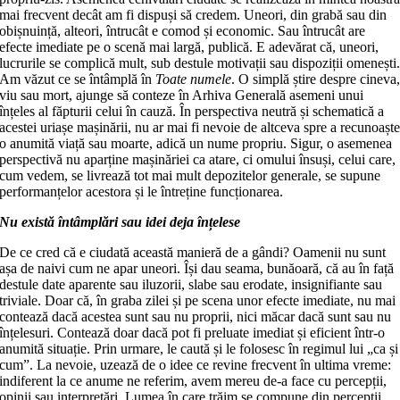
mai frecvent decât am fi dispuși să credem. Uneori, din grabă sau din
obișnuință, alteori, întrucât e comod și economic. Sau întrucât are
efecte imediate pe o scenă mai largă, publică. E adevărat că, uneori,
lucrurile se complică mult, sub destule motivații sau dispoziții omenești
Am văzut ce se întâmplă în
Toate numele
. O simplă știre despre cineva
viu sau mort, ajunge să conteze în Arhiva Generală asemeni unui
înțeles al făpturii celui în cauză. În perspectiva neutră și schematică a
acestei uriașe mașinării, nu ar mai fi nevoie de altceva spre a recunoașt
o anumită viață sau moarte, adică un nume propriu. Sigur, o asemenea
perspectivă nu aparține mașinăriei ca atare, ci omului însuși, celui care,
cum vedem, se livrează tot mai mult depozitelor generale, se supune
performanțelor acestora și le întreține funcționarea.
Nu există întâmplări sau idei deja înțelese
De ce cred că e ciudată această manieră de a gândi? Oamenii nu sunt
așa de naivi cum ne apar uneori. Își dau seama, bunăoară, că au în față
destule date aparente sau iluzorii, slabe sau erodate, insignifiante sau
triviale. Doar că, în graba zilei și pe scena unor efecte imediate, nu mai
contează dacă acestea sunt sau nu proprii, nici măcar dacă sunt sau nu
înțelesuri. Contează doar dacă pot fi preluate imediat și eficient într-o
anumită situație. Prin urmare, le caută și le folosesc în regimul lui „ca și
cum”. La nevoie, uzează de o idee ce revine frecvent în ultima vreme:
indiferent la ce anume ne referim, avem mereu de-a face cu percepții,
opinii sau interpretări. Lumea în care trăim se compune din percepții,