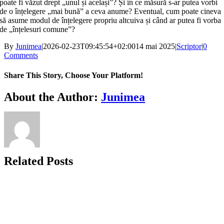
poate fi văzut drept „unul și același”? Și în ce măsură s-ar putea vorbi
de o înțelegere „mai bună” a ceva anume? Eventual, cum poate cineva
să asume modul de înțelegere propriu altcuiva și când ar putea fi vorba
de „înțelesuri comune”?
By
Junimea
|
2026-02-23T09:45:54+02:00
14 mai 2025
|
Scriptor
|
0
Comments
Share This Story, Choose Your Platform!
Facebook
X
Bluesky
Reddit
LinkedIn
WhatsApp
Telegram
Tumblr
Xing
Email
Copy
About the Author:
Junimea
Link
Related Posts