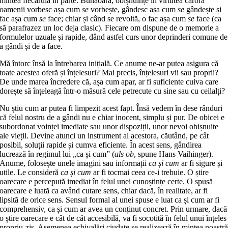
mintea fiecăruia în parte. Bunăoară, obișnuințe în virtutea cărora
oamenii vorbesc așa cum
se
vorbește, gândesc așa cum
se
gândește și
fac așa cum
se
face; chiar și când se revoltă, o fac așa cum
se
face (ca
să parafrazez un loc deja clasic). Fiecare om dispune de o memorie a
formulelor uzuale și rapide, dând astfel curs unor deprinderi comune de
a gândi și de a face.
Mă întorc însă la întrebarea inițială. Ce anume ne-ar putea asigura că
toate acestea oferă și înțelesuri? Mai precis, înțelesuri vii sau proprii?
De unde marea încredere că, așa cum apar, ar fi suficiente cuiva care
dorește să înțeleagă într-o măsură cele petrecute cu sine sau cu ceilalți?
Nu știu cum ar putea fi limpezit acest fapt. Însă vedem în dese rânduri
că felul nostru de a gândi nu e chiar inocent, simplu și pur. De obicei e
subordonat voinței imediate sau unor dispoziții, unor nevoi obișnuite
ale vieții. Devine atunci un instrument al acestora, căutând, pe cât
posibil, soluții rapide și cumva eficiente. În acest sens, gândirea
lucrează în regimul lui „ca și cum” (
als ob
, spune Hans Vaihinger).
Anume, folosește unele imagini sau informații
ca și cum
ar fi sigure și
utile. Le consideră
ca și cum
ar fi tocmai ceea ce-i trebuie. O știre
oarecare e percepută imediat în felul unei cunoștințe certe. O spusă
oarecare e luată ca având cutare sens, chiar dacă, în realitate, ar fi
lipsită de orice sens. Sensul formal al unei spuse e luat ca și cum ar fi
comprehensiv, ca și cum ar avea un conținut concret. Prin urmare, dacă
o știre oarecare e cât de cât accesibilă, va fi socotită în felul unui înțeles
propriu-zis. Asemenea echivalări ciudate se realizează în mintea noastr