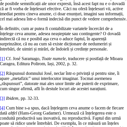
de posibile semnificații ale unor expresii, însă acest fapt nu e o dovadă
că ar fi vorba de înțelesuri efective. Căci nu oferă înțelesuri vii, active
imediat pentru cineva anume, ci doar enunțuri, imagini sau informații,
cel mai adesea într-o formă indecisă din punct de vedere comprehensiv.
În definitiv, cum ar putea fi contabilizate variatele încercări de a
înțelege ceva anume, adesea neașteptate sau contingente? O dovadă
indirectă că nu e posibil așa ceva o aduce faptul, în aparență
surprinzător, că nu au cum să existe dicționare de nedumeriri și
întrebări, de uimiri și mirări, de îndoieli și credințe personale.
[1]
Cf. José Saramago,
Toate numele
, traducere și postfață de Mioara
Caragea, Editura Polirom, Iași, 2002, p. 32.
[2]
Răspunsul domnului José, neclar într-o privință și pentru sine, îi
apare „metafizic” unui interlocutor imaginar. Tocmai asemenea
„răspunsuri”, datorate mai ales unor limite ale puterii de exprimare,
cum singur afirmă, afli în destule locuri ale acestei narațiuni.
[3]
Ibidem
, pp. 32-33.
[4]
Cum bine s-a spus, dacă înțelegem ceva anume o facem de fiecare
dată
altfel
(Hans-Georg Gadamer). Urmează că înțelegerea este o
conduită productivă sau inovativă, nu reproductivă. Faptul din urmă
poate să ridice unele întrebări. De exemplu, în ce măsură un înțeles