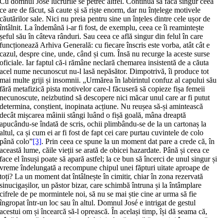
Cu domnul José lucrurile se petrec altfel. Continuă să facă singur ceea
ce are de făcut, să caute și să riște enorm, dar nu înțelege motivele
căutărilor sale. Nici nu preia pentru sine un înțeles dintre cele ușor de
întâlnit. La îndemână i-ar fi fost, de exemplu, ceea ce îi reamintește
șeful său în câteva rânduri. Sau ceea ce află singur din felul în care
funcționează Arhiva Generală: cu fiecare înscris este vorba, atât cât e
cazul, despre cine, unde, când și cum. Însă nu recurge la aceste surse
oficiale. Iar faptul că-i rămâne neclară chemarea insistentă de a căuta
acel nume necunoscut nu-l lasă nepăsător. Dimpotrivă, îi produce tot
mai multe griji și insomnii. „Urmărea în labirintul confuz al capului său
fără metafizică pista motivelor care-l făcuseră să copieze fișa femeii
necunoscute, neizbutind să descopere nici măcar unul care ar fi putut
determina, conștient, inopinata acțiune. Nu reușea să-și amintească
decât mișcarea mâinii stângi luând o fișă goală, mâna dreaptă
apucându-se îndată de scris, ochii plimbându-se de la un cartonaș la
altul, ca și cum ei ar fi fost de fapt cei care purtau cuvintele de colo
până colo”
[3]
. Prin ceea ce spune la un moment dat pare a crede că, în
această lume, căile vieții se arată de obicei hazardate. Până și ceea ce
face el însuși poate să apară astfel; la ce bun să încerci de unul singur și
vreme îndelungată a recompune chipul unei făpturi uitate aproape de
toți? La un moment dat întâlnește în cimitir, chiar în zona rezervată
sinucigașilor, un păstor bizar, care schimbă întruna și la întâmplare
cifrele de pe mormintele noi, să nu se mai știe cine ar urma să fie
îngropat într-un loc sau în altul. Domnul José e intrigat de gestul
acestui om și încearcă să-l oprească. În același timp, își dă seama că,