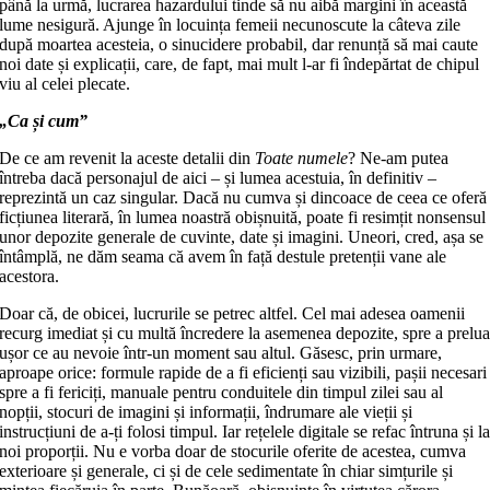
până la urmă, lucrarea hazardului tinde să nu aibă margini în această
lume nesigură. Ajunge în locuința femeii necunoscute la câteva zile
după moartea acesteia, o sinucidere probabil, dar renunță să mai caute
noi date și explicații, care, de fapt, mai mult l-ar fi îndepărtat de chipul
viu al celei plecate.
„Ca și cum”
De ce am revenit la aceste detalii din
Toate numele
? Ne-am putea
întreba dacă personajul de aici – și lumea acestuia, în definitiv –
reprezintă un caz singular. Dacă nu cumva și dincoace de ceea ce oferă
ficțiunea literară, în lumea noastră obișnuită, poate fi resimțit nonsensul
unor depozite generale de cuvinte, date și imagini. Uneori, cred, așa se
întâmplă, ne dăm seama că avem în față destule pretenții vane ale
acestora.
Doar că, de obicei, lucrurile se petrec altfel. Cel mai adesea oamenii
recurg imediat și cu multă încredere la asemenea depozite, spre a prelu
ușor ce au nevoie într-un moment sau altul. Găsesc, prin urmare,
aproape orice: formule rapide de a fi eficienți sau vizibili, pașii necesari
spre a fi fericiți, manuale pentru conduitele din timpul zilei sau al
nopții, stocuri de imagini și informații, îndrumare ale vieții și
instrucțiuni de a-ți folosi timpul. Iar rețelele digitale se refac întruna și l
noi proporții. Nu e vorba doar de stocurile oferite de acestea, cumva
exterioare și generale, ci și de cele sedimentate în chiar simțurile și