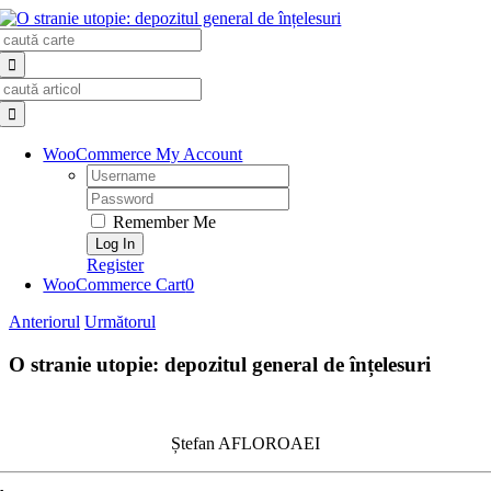
Skip
Search
to
for:
content
Search
for:
WooCommerce My Account
Username:
Password:
Remember Me
Register
WooCommerce Cart
0
Anteriorul
Următorul
O stranie utopie: depozitul general de înțelesuri
Ștefan AFLOROAEI