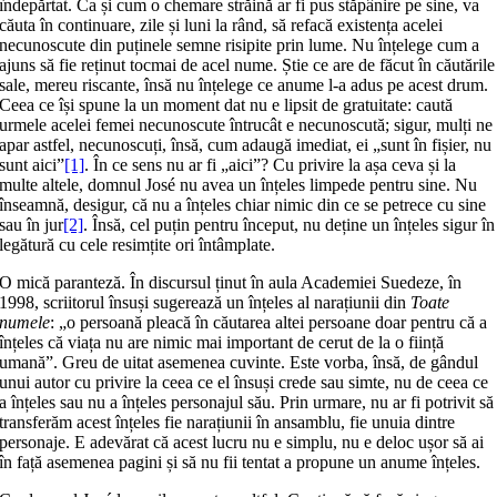
îndepărtat. Ca și cum o chemare străină ar fi pus stăpânire pe sine, va
căuta în continuare, zile și luni la rând, să refacă existența acelei
necunoscute din puținele semne risipite prin lume. Nu înțelege cum a
ajuns să fie reținut tocmai de acel nume. Știe ce are de făcut în căutările
sale, mereu riscante, însă nu înțelege ce anume l-a adus pe acest drum.
Ceea ce își spune la un moment dat nu e lipsit de gratuitate: caută
urmele acelei femei necunoscute întrucât e necunoscută; sigur, mulți ne
apar astfel, necunoscuți, însă, cum adaugă imediat, ei „sunt în fișier, nu
sunt aici”
[1]
. În ce sens nu ar fi „aici”? Cu privire la așa ceva și la
multe altele, domnul José nu avea un înțeles limpede pentru sine. Nu
înseamnă, desigur, că nu a înțeles chiar nimic din ce se petrece cu sine
sau în jur
[2]
. Însă, cel puțin pentru început, nu deține un înțeles sigur în
legătură cu cele resimțite ori întâmplate.
O mică paranteză. În discursul ținut în aula Academiei Suedeze, în
1998, scriitorul însuși sugerează un înțeles al narațiunii din
Toate
numele
: „o persoană pleacă în căutarea altei persoane doar pentru că a
înțeles că viața nu are nimic mai important de cerut de la o ființă
umană”. Greu de uitat asemenea cuvinte. Este vorba, însă, de gândul
unui autor cu privire la ceea ce el însuși crede sau simte, nu de ceea ce
a înțeles sau nu a înțeles personajul său. Prin urmare, nu ar fi potrivit să
transferăm acest înțeles fie narațiunii în ansamblu, fie unuia dintre
personaje. E adevărat că acest lucru nu e simplu, nu e deloc ușor să ai
în față asemenea pagini și să nu fii tentat a propune un anume înțeles.