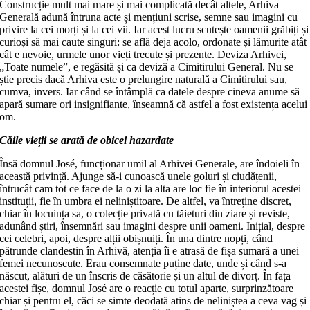
Construcție mult mai mare și mai complicată decât altele, Arhiva
Generală adună întruna acte și mențiuni scrise, semne sau imagini cu
privire la cei morți și la cei vii. Iar acest lucru scutește oamenii grăbiți și
curioși să mai caute singuri: se află deja acolo, ordonate și lămurite atât
cât e nevoie, urmele unor vieți trecute și prezente. Deviza Arhivei,
„Toate numele”, e regăsită și ca deviză a Cimitirului General. Nu se
știe precis dacă Arhiva este o prelungire naturală a Cimitirului sau,
cumva, invers. Iar când se întâmplă ca datele despre cineva anume să
apară sumare ori insignifiante, înseamnă că astfel a fost existența acelui
om.
Căile vieții se arată de obicei hazardate
Însă domnul José, funcționar umil al Arhivei Generale, are îndoieli în
această privință. Ajunge să-i cunoască unele goluri și ciudățenii,
întrucât cam tot ce face de la o zi la alta are loc fie în interiorul acestei
instituții, fie în umbra ei neliniștitoare. De altfel, va întreține discret,
chiar în locuința sa, o colecție privată cu tăieturi din ziare și reviste,
adunând știri, însemnări sau imagini despre unii oameni. Inițial, despre
cei celebri, apoi, despre alții obișnuiți. În una dintre nopți, când
pătrunde clandestin în Arhivă, atenția îi e atrasă de fișa sumară a unei
femei necunoscute. Erau consemnate puține date, unde și când s-a
născut, alături de un înscris de căsătorie și un altul de divorț. În fața
acestei fișe, domnul José are o reacție cu totul aparte, surprinzătoare
chiar și pentru el, căci se simte deodată atins de neliniștea a ceva vag și