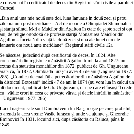
e consemnat în certificatul de deces din Registrul stării civile a parohiei
Curtești:
„Din anul una mie nouă sute doi, luna Ianuarie în două zeci și patru
zile ora unu post meridiane – Act de moarte a Olimpiadei Shimonahia
și starița sfintei M-ri a Maicilor din Agafton în etate de șapte zeci și opt
ani, de religie ortodoxă de profesie stariță Monastirea Maicilor din
Agafton – Încetată din viață la două zeci și una ale lunei curente
Ianuarie ora nouă ante meridiane” (Registrul stării civile 12).
Se născuse, judecând după certificatul de deces, în 1824. Alte
consemnări din registrele mănăstirii Agafton trimit la anul 1827: un
extras din statistica monahiilor din 1872, publicat de Gh. Ungureanu,
arată că, în 1872, Olimbiada Iurașcu avea 45 de ani (Ungureanu 1977:
285); „Condica de cualități a petrecătorilor din mănăstirea Agafton de
la districtul Botoșani” indică 47 de ani în 1874 (nu vom lua în calcul u
alt document, publicat de Gh. Ungureanu, dar pe care el însuși îl crede
cu „vădite erori în ceea ce privește vârsta și datele intrării în mănăstire”
– Ungureanu 1977: 286).
Locul nașterii sale sunt Dumbrăvenii lui Balș, moșie pe care, probabil,
o arenda la acea vreme Vasile Iurașcu și unde va ajunge și Gheorghe
Eminovici în 1831, locuind aici, după căsătoria cu Raluca, până în
1849.