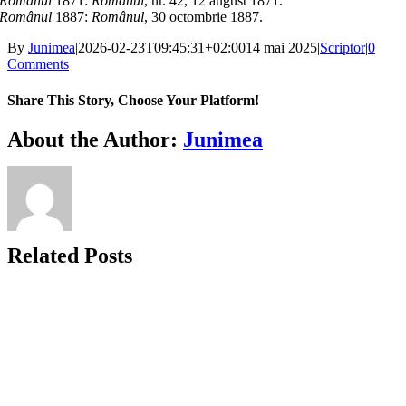
Românul
1871:
Românul
, nr. 42, 12 august 1871.
Românul
1887:
Românul
, 30 octombrie 1887.
By
Junimea
|
2026-02-23T09:45:31+02:00
14 mai 2025
|
Scriptor
|
0
Comments
Share This Story, Choose Your Platform!
Facebook
X
Bluesky
Reddit
LinkedIn
WhatsApp
Telegram
Tumblr
Xing
Email
Copy
About the Author:
Junimea
Link
Related Posts