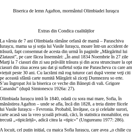
Biserica de lemn Agafton, mormântul Olimbiadei Iuraşcu
Extras din Condica cualităților
La vârsta de 7 ani Olimbiada rămâne orfană de mamă – Paraschiva
Iurașcu, mama sa și soția lui Vasile Iurașcu, moare într-un accident de
trăsură, fapt consemnat de acesta din urmă în paginile „Mărgăritul lui
Zlataust”, pe care făcea însemnări: „În anul 1834 Noembrie în 27 zile
Marţi la 7 ciasuri din zi sau prăvălit trăsura și din acea struncinare la op
ciasuri din ziua aceea șau dat şi sufletul soția me Parascheva cu care a
viețuit peste 30 ani. Cu lacrămi mă rog tuturor cari după vreme veţi citi
pe această sfântă carte numită Mărgărit să ziceţi Dumnezeu so erte.
S’au îngropat Joi la biserica ce veche din Băneşti di vali. Grigore
Cananău” (după Simionescu 1926a: 27).
Olimbiada Iurașcu intră în 1840, odată cu sora mai mare, Sofia, în
mănăstirea Agafton – unde se afla, încă din 1828, a treia dintre fiicele
lui Vasile Iurașcu – Fevronia. Probabil, învățase, ca și celelalte surori,
carte acasă sau la vreo școală privată, căci, în statistica monahiilor, era
trecută „«tipicăriță», adică citea la «tipic»” (Ungureanu 1977: 286).
A locuit, cel puțin inițial, cu maica Sofia Iurașcu, care avea „o chilie cu