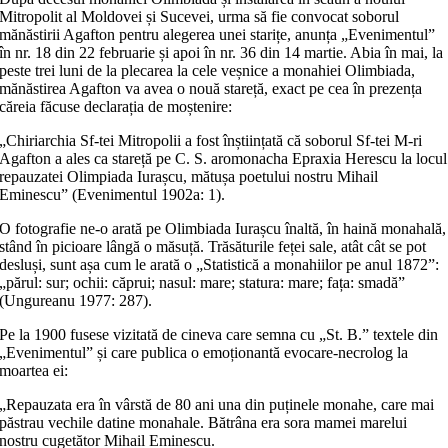
Mitropolit al Moldovei și Sucevei, urma să fie convocat soborul
mănăstirii Agafton pentru alegerea unei starițe, anunța „Evenimentul”
în nr. 18 din 22 februarie și apoi în nr. 36 din 14 martie. Abia în mai, la
peste trei luni de la plecarea la cele veșnice a monahiei Olimbiada,
mănăstirea Agafton va avea o nouă stareță, exact pe cea în prezența
căreia făcuse declarația de moștenire:
„Chiriarchia Sf-tei Mitropolii a fost înștiințată că soborul Sf-tei M-ri
Agafton a ales ca stareță pe C. S. aromonacha Epraxia Herescu la locul
repauzatei Olimpiada Iurașcu, mătușa poetului nostru Mihail
Eminescu” (Evenimentul 1902a: 1).
O fotografie ne-o arată pe Olimbiada Iurașcu înaltă, în haină monahală,
stând în picioare lângă o măsuță. Trăsăturile feței sale, atât cât se pot
desluși, sunt așa cum le arată o „Statistică a monahiilor pe anul 1872”:
„părul: sur; ochii: căprui; nasul: mare; statura: mare; fața: smadă”
(Ungureanu 1977: 287).
Pe la 1900 fusese vizitată de cineva care semna cu „St. B.” textele din
„Evenimentul” și care publica o emoționantă evocare-necrolog la
moartea ei:
„Repauzata era în vârstă de 80 ani una din puținele monahe, care mai
păstrau vechile datine monahale. Bătrâna era sora mamei marelui
nostru cugetător Mihail Eminescu.