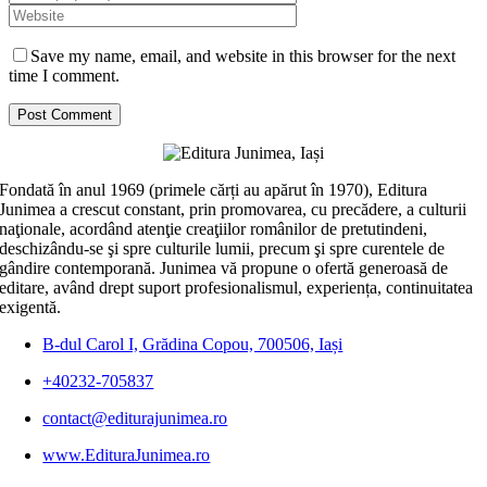
Save my name, email, and website in this browser for the next
time I comment.
Fondată în anul 1969 (primele cărți au apărut în 1970), Editura
Junimea a crescut constant, prin promovarea, cu precădere, a culturii
naţionale, acordând atenţie creaţiilor românilor de pretutindeni,
deschizându-se şi spre culturile lumii, precum şi spre curentele de
gândire contemporană. Junimea vă propune o ofertă generoasă de
editare, având drept suport profesionalismul, experiența, continuitatea
exigentă.
B-dul Carol I, Grădina Copou, 700506, Iași
+40232-705837
contact@editurajunimea.ro
www.EdituraJunimea.ro