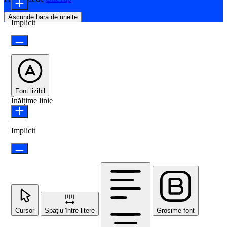
Ascunde bara de unelte
Implicit
Font lizibil
Înălțime linie
Implicit
Cursor
Spațiu între litere
Grosime font