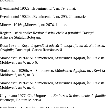
Botoșani.
Evenimentul 1902a: „Evenimentul”, nr. 79, 8 mai.
Evenimentul 1902b: „Evenimentul”, nr. 295, 24 ianuarie.
Minerva 1916: „Minerva”, nr. 2674, 1 iunie.
Registrul stării civile:
Registrul stării civile a parohiei Curtești
.
Arhivele Statului Botoșani.
Roșu 1989: I. Roșu,
Legendă și adevăr în biografia lui M. Eminescu.
Originile
, București, Cartea Românească.
Simionescu 1926a: Al. Simionescu,
Mănăstirea Agafton
, în: „Revista
Moldovei”, an V, nr. 5-6.
Simionescu 1926b: Al. Simionescu,
Mănăstirea Agafton
, în: „Revista
Moldovei”, an V, nr. 3.
Simionescu 1926c: Al. Simionescu,
Mănăstirea Agafton
, în: „Revista
Moldovei”, an V, nr. 4.
Ungureanu 1977: Gh. Ungureanu,
Eminescu în documente de familie
,
București, Editura Minerva.