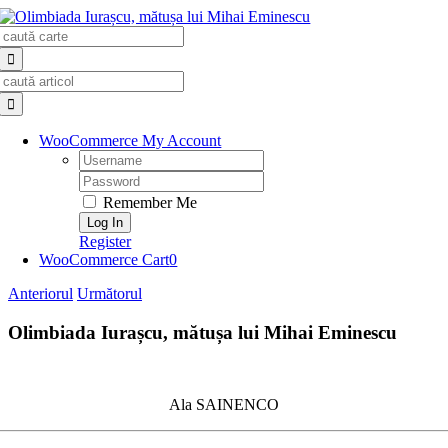
Skip
Search
to
for:
content
Search
for:
WooCommerce My Account
Username:
Password:
Remember Me
Register
WooCommerce Cart
0
Anteriorul
Următorul
Olimbiada Iurașcu, mătușa lui Mihai Eminescu
Ala SAINENCO