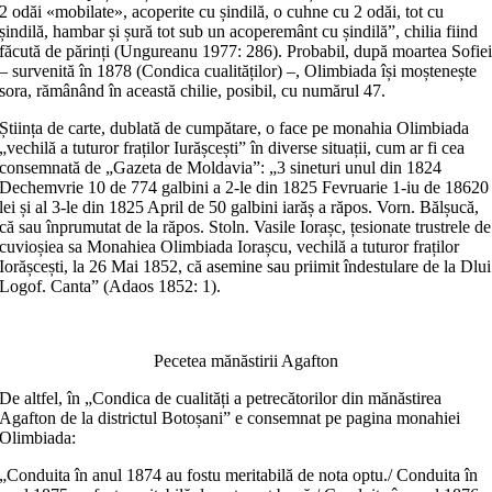
2 odăi «mobilate», acoperite cu șindilă, o cuhne cu 2 odăi, tot cu
șindilă, hambar și șură tot sub un acoperemânt cu șindilă”, chilia fiind
făcută de părinți (Ungureanu 1977: 286). Probabil, după moartea Sofie
– survenită în 1878 (Condica cualităților) –, Olimbiada își moștenește
sora, rămânând în această chilie, posibil, cu numărul 47.
Știința de carte, dublată de cumpătare, o face pe monahia Olimbiada
„vechilă a tuturor fraților Iurășcești” în diverse situații, cum ar fi cea
consemnată de „Gazeta de Moldavia”: „3 sineturi unul din 1824
Dechemvrie 10 de 774 galbini a 2-le din 1825 Fevruarie 1-iu de 18620
lei și al 3-le din 1825 April de 50 galbini iarăș a răpos. Vorn. Bălșucă,
că sau înprumutat de la răpos. Stoln. Vasile Iorașc, țesionate trustrele de
cuvioșiea sa Monahiea Olimbiada Iorașcu, vechilă a tuturor fraților
Iorășcești, la 26 Mai 1852, că asemine sau priimit îndestulare de la Dlui
Logof. Canta” (Adaos 1852: 1).
Pecetea mănăstirii Agafton
De altfel, în „Condica de cualități a petrecătorilor din mănăstirea
Agafton de la districtul Botoșani” e consemnat pe pagina monahiei
Olimbiada:
„Conduita în anul 1874 au fostu meritabilă de nota optu./ Conduita în