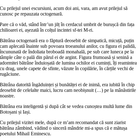
Cu prilejul unei escursiuni, acum doi ani, vara, am avut prilejul să
cunosc pe repauzata octogenară.
Pare că o văd, stând într’un jilț în cerdacul umbrit de burușcă din fața
chilioarei ei, așezată în colțul incintei sf-tei M-ri.
Bătrâna octogenară era o făptură deosebit de simpatică, micuță, puțin
cam aplecată înainte sub povoara troeanului anilor, cu figura ei palidă,
încununată de îndoliata broboadă monahală, pe sub care luneca pe la
tâmple câte o pală din părul ei de argint. Figura frumoasă și senină a
adormitei bătrâne înduioșată de lumina ochilor ei cuminți, îți reamintea
cu drag, unele capete de sfinte, văzute în copilărie, în cărțile vechi de
rugăciune.
Bătrâna datorită îngăduinței și bunătăței ei de inimă, era iubită în chip
deosebit de celelalte maici, lucru cam neobișnuit (…) pe la mânăstirile
noastre.
Bătrâna era inteligentă și după cât se vedea cunoștea multă lume din
Botoșani și Iași.
Cu prilejul vizitei mele, după ce m’am recomandat că sunt ziarist
bătrâna zâmbind, vădind o sinceră mândrie mi-a spus că e mătușa
poetului Mihail Eminescu.