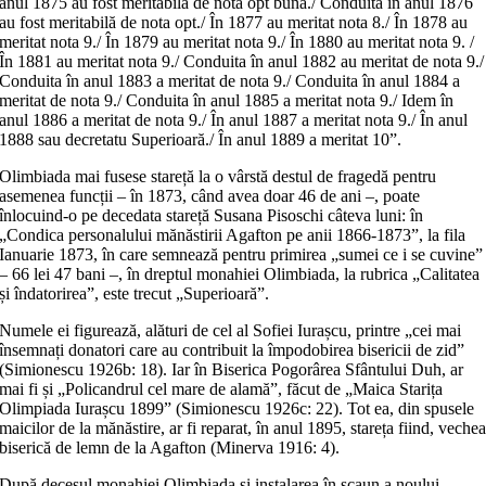
anul 1875 au fost meritabilă de nota opt bună./ Conduita în anul 1876
au fost meritabilă de nota opt./ În 1877 au meritat nota 8./ În 1878 au
meritat nota 9./ În 1879 au meritat nota 9./ În 1880 au meritat nota 9. /
În 1881 au meritat nota 9./ Conduita în anul 1882 au meritat de nota 9./
Conduita în anul 1883 a meritat de nota 9./ Conduita în anul 1884 a
meritat de nota 9./ Conduita în anul 1885 a meritat nota 9./ Idem în
anul 1886 a meritat de nota 9./ În anul 1887 a meritat nota 9./ În anul
1888 sau decretatu Superioară./ În anul 1889 a meritat 10”.
Olimbiada mai fusese stareță la o vârstă destul de fragedă pentru
asemenea funcții – în 1873, când avea doar 46 de ani –, poate
înlocuind-o pe decedata stareță Susana Pisoschi câteva luni: în
„Condica personalului mănăstirii Agafton pe anii 1866-1873”, la fila
Ianuarie 1873, în care semnează pentru primirea „sumei ce i se cuvine”
– 66 lei 47 bani –, în dreptul monahiei Olimbiada, la rubrica „Calitatea
și îndatorirea”, este trecut „Superioară”.
Numele ei figurează, alături de cel al Sofiei Iurașcu, printre „cei mai
însemnați donatori care au contribuit la împodobirea bisericii de zid”
(Simionescu 1926b: 18). Iar în Biserica Pogorârea Sfântului Duh, ar
mai fi și „Policandrul cel mare de alamă”, făcut de „Maica Starița
Olimpiada Iurașcu 1899” (Simionescu 1926c: 22). Tot ea, din spusele
maicilor de la mănăstire, ar fi reparat, în anul 1895, stareța fiind, veche
biserică de lemn de la Agafton (Minerva 1916: 4).
După decesul monahiei Olimbiada și instalarea în scaun a noului