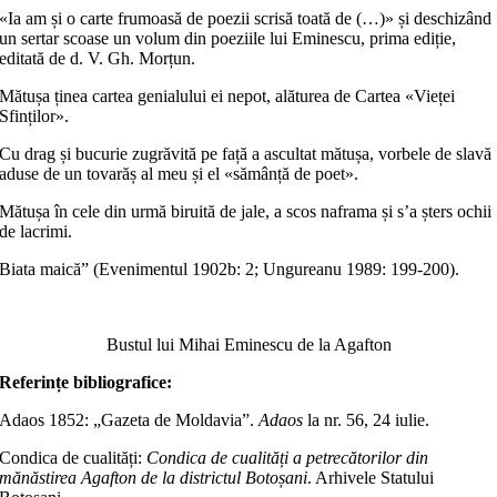
«Ia am și o carte frumoasă de poezii scrisă toată de (…)» și deschizând
un sertar scoase un volum din poeziile lui Eminescu, prima ediție,
editată de d. V. Gh. Morțun.
Mătușa ținea cartea genialului ei nepot, alăturea de Cartea «Vieței
Sfinților».
Cu drag și bucurie zugrăvită pe față a ascultat mătușa, vorbele de slavă
aduse de un tovarăș al meu și el «sămânță de poet».
Mătușa în cele din urmă biruită de jale, a scos naframa și s’a șters ochii
de lacrimi.
Biata maică” (Evenimentul 1902b: 2; Ungureanu 1989: 199-200).
Bustul lui Mihai Eminescu de la Agafton
Referințe bibliografice:
Adaos 1852: „Gazeta de Moldavia”.
Adaos
la nr. 56, 24 iulie.
Condica de cualități:
Condica de cualități a petrecătorilor din
mănăstirea Agafton de la districtul Botoșani
. Arhivele Statului