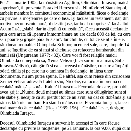
Pe 21 ianuarie 1902, la mănăstirea Agafton, Olimbiada Iurașcu, maică
superioară, în prezența Epraxiei Herescu și a Nimfodorei Stamatopol,
ambele membre în comitetul economic al mănăstirii, făcea o declarație
cu privire la moștenirea pe care o lăsa. Își făcuse un testament, dar, din
motive necunoscute nouă, îl desființase, iar boala o oprise să facă altul.
Acum însă, „slabă, dar în deplină cunoștință”, făcea această declarație
prin care arăta că „pentru înmormântare nu are decât 800 de lei, cu care
să-i poarte și grijăle pâră la 7 ani”. Iar chiliile, cu tot ce se afla în ele,
rămâneau monahiei Olimpiada Schipor, ucenicei sale, care, timp de 14
ani, se îngrijise de ea și mai și cheltuise cu refacerea hambarului din
banii săi (Ungureanu 1977: 432). Care vor fi fost relațiile maicii
Olimbiada cu nepoata sa, Xenia Velisar (fiica surorii mai mari, Safta
Iurașcu-Velisar), călugărită și ea la aceeași mănăstire, cu care a împărțit
odată chilia și pe care nu o amintea în declarație, în lipsa unor
documente, nu am putea spune. De altfel, așa cum reiese din scrisoarea
Xeniei Velisar adresată fratelui său, Nicolae, ea locuia împreună cu
cealaltă mătușă și soră a Ralucăi Iurașcu – Fevronia, de care, probabil,
avea grijă: „Numai două mătuși au rămas care sunt călugărite; sunt și
ele slabe și necăjite că au pierdut tot ce au avut, au dat cu dobândă și a
rămas fără nici un ban. Eu stau la mătușa mea Fevronia Iurașcu, la cea
mai mare decât cealaltă” (Roșu 1989: 196). „Cealaltă” este, desigur,
Olimbiada Iurașcu.
Decesul Olimbiadei Iurașcu a survenit în aceeași zi în care făcuse
declarație cu privire la moștenire, pe 21 ianuarie, la ora 9.00, după cum