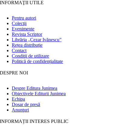
INFORMAŢII UTILE
Pentru autori
Colecţii
Evenimente
Revista Scriptor
Librăria „Cezar Ivănescu”
Rețea distribuție
Contact
Condiţii de utilizare
Politică de confidențialitate
DESPRE NOI
Despre Editura Junimea
Obiectivele Editurii Junimea
Echipa
Dosar de presă
Anunţuri
INFORMAȚII INTERES PUBLIC