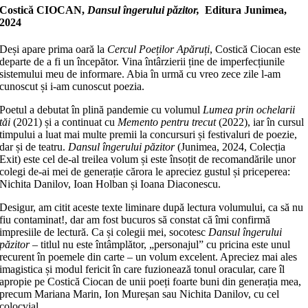
Costică CIOCAN,
Dansul îngerului păzitor,
Editura Junimea,
2024
Deși apare prima oară la
Cercul Poeților Apăruți
, Costică Ciocan este
departe de a fi un începător. Vina întârzierii ține de imperfecțiunile
sistemului meu de informare. Abia în urmă cu vreo zece zile l-am
cunoscut și i-am cunoscut poezia.
Poetul a debutat în plină pandemie cu volumul
Lumea prin ochelarii
tăi
(2021) și a continuat cu
Memento pentru trecut
(2022), iar în cursul
timpului a luat mai multe premii la concursuri și festivaluri de poezie,
dar și de teatru.
Dansul îngerului păzitor
(Junimea, 2024, Colecția
Exit) este cel de-al treilea volum și este însoțit de recomandările unor
colegi de-ai mei de generație cărora le apreciez gustul și priceperea:
Nichita Danilov, Ioan Holban și Ioana Diaconescu.
Desigur, am citit aceste texte liminare după lectura volumului, ca să nu
fiu contaminat!, dar am fost bucuros să constat că îmi confirmă
impresiile de lectură. Ca și colegii mei, socotesc
Dansul îngerului
păzitor
– titlul nu este întâmplător, „personajul” cu pricina este unul
recurent în poemele din carte – un volum excelent. Apreciez mai ales
imagistica și modul fericit în care fuzionează tonul oracular, care îl
apropie pe Costică Ciocan de unii poeți foarte buni din generația mea,
precum Mariana Marin, Ion Mureșan sau Nichita Danilov, cu cel
colocvial.