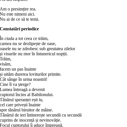
Am o presimțire rea.
Nu este nimeni aici.
Nu ai de ce să te temi.
Constatări periodice
În ciuda a tot ceea ce trăim,
carnea nu se dezlipește de oase,
oasele nu se zdrobesc sub greutatea zilelor
și visurile nu mor în întunericul nopții.
Trăim,
visăm,
facem un pas înainte
și uităm durerea loviturilor primite.
Cât sânge în urma noastră!
Cine îl va șterge?
Lumea întreagă a devenit
cuptorul încins al Babilonului.
Tânărul speranței ești tu,
cel care privești înainte
spre tânărul biruitor de mâine.
Tânărul de ieri întinerește secundă cu secundă
cuprins de inocență și nevinovăție.
Focul cuptorului îi aduce împreună.