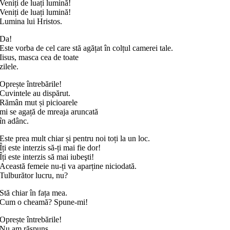
Veniți de luați lumină!
Veniți de luați lumină!
Lumina lui Hristos.
Da!
Este vorba de cel care stă agățat în colțul camerei tale.
Iisus, masca cea de toate
zilele.
Oprește întrebările!
Cuvintele au dispărut.
Rămân mut și picioarele
mi se agață de mreaja aruncată
în adânc.
Este prea mult chiar și pentru noi toți la un loc.
Îți este interzis să-ți mai fie dor!
Îți este interzis să mai iubeşti!
Această femeie nu-ți va aparține niciodată.
Tulburător lucru, nu?
Stă chiar în fața mea.
Cum o cheamă? Spune-mi!
Oprește întrebările!
Nu am răspuns.