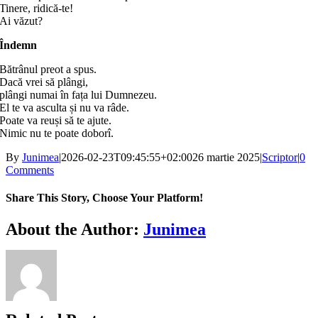
Tinere, ridică-te!
Ai văzut?
Îndemn
Bătrânul preot a spus.
Dacă vrei să plângi,
plângi numai în fața lui Dumnezeu.
El te va asculta și nu va râde.
Poate va reuși să te ajute.
Nimic nu te poate doborî.
By
Junimea
|
2026-02-23T09:45:55+02:00
26 martie 2025
|
Scriptor
|
0
Comments
Share This Story, Choose Your Platform!
Facebook
X
Bluesky
Reddit
LinkedIn
WhatsApp
Telegram
Tumblr
Xing
Email
Copy
About the Author:
Junimea
Link