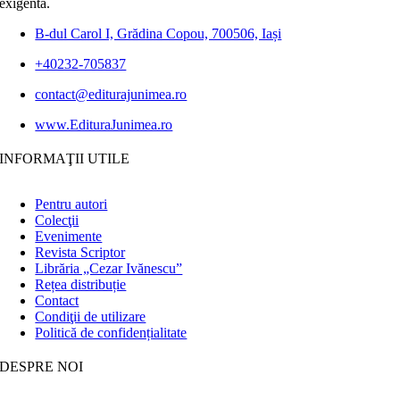
exigentă.
B-dul Carol I, Grădina Copou, 700506, Iași
+40232-705837
contact@editurajunimea.ro
www.EdituraJunimea.ro
INFORMAŢII UTILE
Pentru autori
Colecţii
Evenimente
Revista Scriptor
Librăria „Cezar Ivănescu”
Rețea distribuție
Contact
Condiţii de utilizare
Politică de confidențialitate
DESPRE NOI