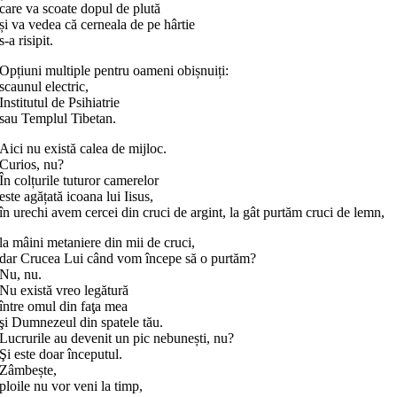
care va scoate dopul de plută
și va vedea că cerneala de pe hârtie
s-a risipit.
Opțiuni multiple pentru oameni obișnuiți:
scaunul electric,
Institutul de Psihiatrie
sau Templul Tibetan.
Aici nu există calea de mijloc.
Curios, nu?
În colțurile tuturor camerelor
este agățată icoana lui Iisus,
în urechi avem cercei din cruci de argint, la gât purtăm cruci de lemn,
la mâini metaniere din mii de cruci,
dar Crucea Lui când vom începe să o purtăm?
Nu, nu.
Nu există vreo legătură
între omul din faţa mea
şi Dumnezeul din spatele tău.
Lucrurile au devenit un pic nebunești, nu?
Şi este doar începutul.
Zâmbește,
ploile nu vor veni la timp,