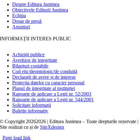
Despre Editura Junimea
Obiectivele Editurii Junimea
Echipa
Dosar de presă
Anunţuri
INFORMAȚII INTERES PUBLIC
Achiziții publice
Avertizor de integritate
Bilanțuri contabile
Cod etic/deontologic/de conduită
Declarații de avere și de interese
Protecția datelor cu caracter personal
Planul de integritate al instituției
Rapoarte de aplicare a Legii nr. 52/2003
Rapoarte de aplicare a Legii nr. 544/2001
Solicitare informații
Buletin informativ
© Copyright
20262026 | Editura Junimea – Toate drepturile rezervate |
Site realizat cu
și
de
SiteXdesign
Page load link