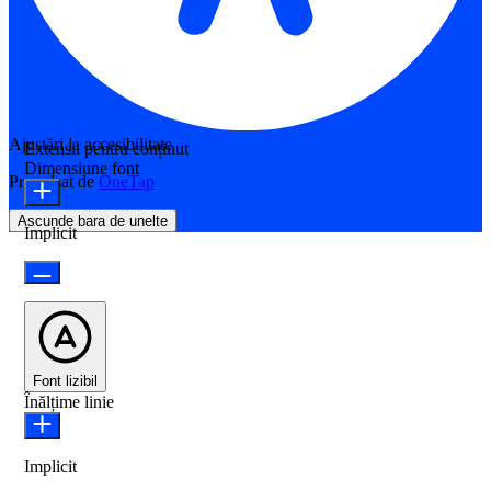
Ajustări la accesibilitate
Extensii pentru conținut
Dimensiune font
Propulsat de
OneTap
Ascunde bara de unelte
Implicit
Font lizibil
Înălțime linie
Implicit