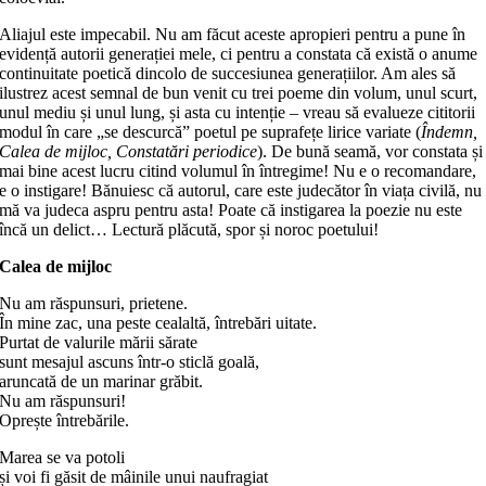
Aliajul este impecabil. Nu am făcut aceste apropieri pentru a pune în
evidență autorii generației mele, ci pentru a constata că există o anume
continuitate poetică dincolo de succesiunea generațiilor. Am ales să
ilustrez acest semnal de bun venit cu trei poeme din volum, unul scurt,
unul mediu și unul lung, și asta cu intenție – vreau să evalueze cititorii
modul în care „se descurcă” poetul pe suprafețe lirice variate (
Îndemn,
Calea de mijloc, Constatări periodice
). De bună seamă, vor constata și
mai bine acest lucru citind volumul în întregime! Nu e o recomandare,
e o instigare! Bănuiesc că autorul, care este judecător în viața civilă, nu
mă va judeca aspru pentru asta! Poate că instigarea la poezie nu este
încă un delict… Lectură plăcută, spor și noroc poetului!
Calea de mijloc
Nu am răspunsuri, prietene.
În mine zac, una peste cealaltă, întrebări uitate.
Purtat de valurile mării sărate
sunt mesajul ascuns într-o sticlă goală,
aruncată de un marinar grăbit.
Nu am răspunsuri!
Oprește întrebările.
Marea se va potoli
și voi fi găsit de mâinile unui naufragiat