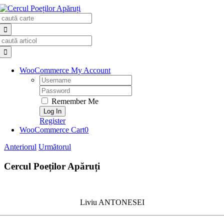
Skip
Search
to
for:
content
Search
for:
WooCommerce My Account
Username:
Password:
Remember Me
Register
WooCommerce Cart
0
Anteriorul
Următorul
Cercul Poeților Apăruți
Liviu ANTONESEI