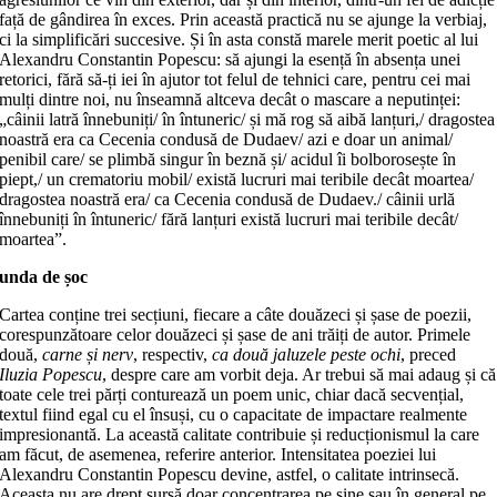
față de gândirea în exces. Prin această practică nu se ajunge la verbiaj,
ci la simplificări succesive. Și în asta constă marele merit poetic al lui
Alexandru Constantin Popescu: să ajungi la esență în absența unei
retorici, fără să-ți iei în ajutor tot felul de tehnici care, pentru cei mai
mulți dintre noi, nu înseamnă altceva decât o mascare a neputinței:
„câinii latră înnebuniți/ în întuneric/ și mă rog să aibă lanțuri,/ dragostea
noastră era ca Cecenia condusă de Dudaev/ azi e doar un animal/
penibil care/ se plimbă singur în beznă și/ acidul îi bolborosește în
piept,/ un crematoriu mobil/ există lucruri mai teribile decât moartea/
dragostea noastră era/ ca Cecenia condusă de Dudaev./ câinii urlă
înnebuniți în întuneric/ fără lanțuri există lucruri mai teribile decât/
moartea”.
unda de șoc
Cartea conține trei secțiuni, fiecare a câte douăzeci și șase de poezii,
corespunzătoare celor douăzeci și șase de ani trăiți de autor. Primele
două,
carne și
nerv
, respectiv,
ca două jaluzele peste ochi
, preced
Iluzia Popescu
, despre care am vorbit deja. Ar trebui să mai adaug și că
toate cele trei părți conturează un poem unic, chiar dacă secvențial,
textul fiind egal cu el însuși, cu o capacitate de impactare realmente
impresionantă. La această calitate contribuie și reducționismul la care
am făcut, de asemenea, referire anterior. Intensitatea poeziei lui
Alexandru Constantin Popescu devine, astfel, o calitate intrinsecă.
Aceasta nu are drept sursă doar concentrarea pe sine sau în general pe