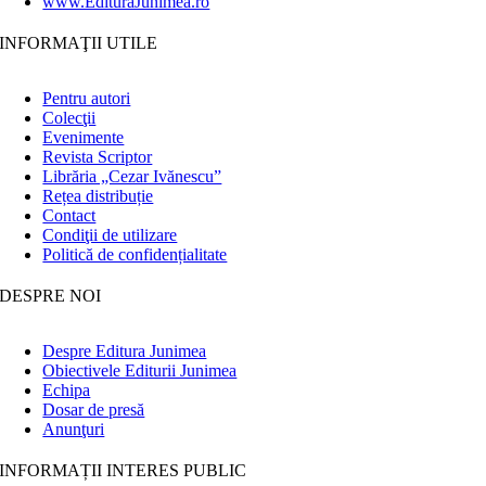
www.EdituraJunimea.ro
INFORMAŢII UTILE
Pentru autori
Colecţii
Evenimente
Revista Scriptor
Librăria „Cezar Ivănescu”
Rețea distribuție
Contact
Condiţii de utilizare
Politică de confidențialitate
DESPRE NOI
Despre Editura Junimea
Obiectivele Editurii Junimea
Echipa
Dosar de presă
Anunţuri
INFORMAȚII INTERES PUBLIC