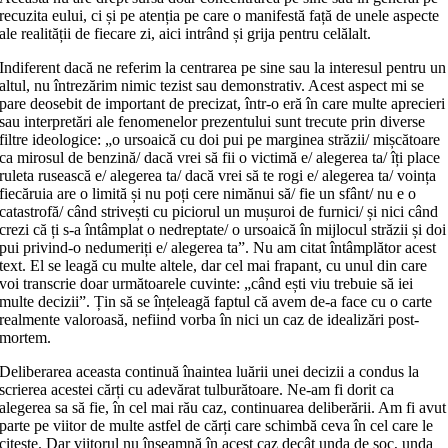
recuzita eului, ci și pe atenția pe care o manifestă față de unele aspecte
ale realității de fiecare zi, aici intrând și grija pentru celălalt.
Indiferent dacă ne referim la centrarea pe sine sau la interesul pentru un
altul, nu întrezărim nimic tezist sau demonstrativ. Acest aspect mi se
pare deosebit de important de precizat, într-o eră în care multe aprecieri
sau interpretări ale fenomenelor prezentului sunt trecute prin diverse
filtre ideologice: „o ursoaică cu doi pui pe marginea străzii/ mișcătoare
ca mirosul de benzină/ dacă vrei să fii o victimă e/ alegerea ta/ îți place
ruleta rusească e/ alegerea ta/ dacă vrei să te rogi e/ alegerea ta/ voința
fiecăruia are o limită și nu poți cere nimănui să/ fie un sfânt/ nu e o
catastrofă/ când strivești cu piciorul un mușuroi de furnici/ și nici când
crezi că ți s-a întâmplat o nedreptate/ o ursoaică în mijlocul străzii și doi
pui privind-o nedumeriți e/ alegerea ta”. Nu am citat întâmplător acest
text. El se leagă cu multe altele, dar cel mai frapant, cu unul din care
voi transcrie doar următoarele cuvinte: „când ești viu trebuie să iei
multe decizii”. Țin să se înțeleagă faptul că avem de-a face cu o carte
realmente valoroasă, nefiind vorba în nici un caz de idealizări post-
mortem.
Deliberarea aceasta continuă înaintea luării unei decizii a condus la
scrierea acestei cărți cu adevărat tulburătoare. Ne-am fi dorit ca
alegerea sa să fie, în cel mai rău caz, continuarea deliberării. Am fi avut
parte pe viitor de multe astfel de cărți care schimbă ceva în cel care le
citește. Dar viitorul nu înseamnă în acest caz decât unda de șoc, unda