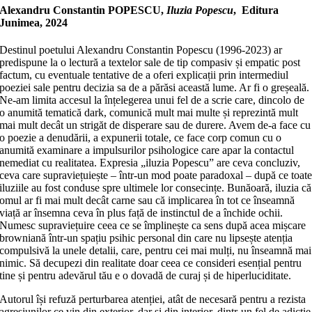
Alexandru Constantin POPESCU,
Iluzia Popescu
, Editura
Junimea, 2024
Destinul poetului Alexandru Constantin Popescu (1996-2023) ar
predispune la o lectură a textelor sale de tip compasiv și empatic post
factum, cu eventuale tentative de a oferi explicații prin intermediul
poeziei sale pentru decizia sa de a părăsi această lume. Ar fi o greșeală.
Ne-am limita accesul la înțelegerea unui fel de a scrie care, dincolo de
o anumită tematică dark, comunică mult mai multe și reprezintă mult
mai mult decât un strigăt de disperare sau de durere. Avem de-a face cu
o poezie a denudării, a expunerii totale, ce face corp comun cu o
anumită examinare a impulsurilor psihologice care apar la contactul
nemediat cu realitatea. Expresia „iluzia Popescu” are ceva concluziv,
ceva care supraviețuiește – într-un mod poate paradoxal – după ce toat
iluziile au fost conduse spre ultimele lor consecințe. Bunăoară, iluzia că
omul ar fi mai mult decât carne sau că implicarea în tot ce înseamnă
viață ar însemna ceva în plus față de instinctul de a închide ochii.
Numesc supraviețuire ceea ce se împlinește ca sens după acea mișcare
browniană într-un spațiu psihic personal din care nu lipsește atenția
compulsivă la unele detalii, care, pentru cei mai mulți, nu înseamnă mai
nimic. Să decupezi din realitate doar ceea ce consideri esențial pentru
tine și pentru adevărul tău e o dovadă de curaj și de hiperluciditate.
Autorul își refuză perturbarea atenției, atât de necesară pentru a rezista
agresiunilor ce vin din exterior, dar și din interior, dintr-un fel de adicție