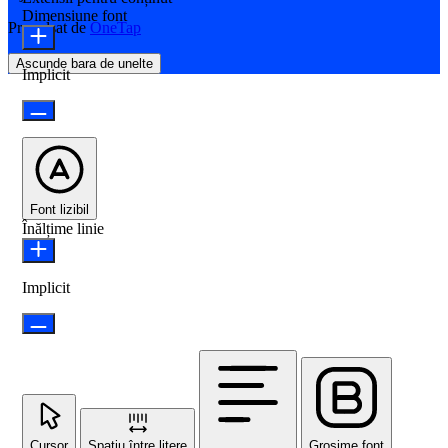
Dimensiune font
Propulsat de
OneTap
Ascunde bara de unelte
Implicit
Font lizibil
Înălțime linie
Implicit
Cursor
Spațiu între litere
Grosime font