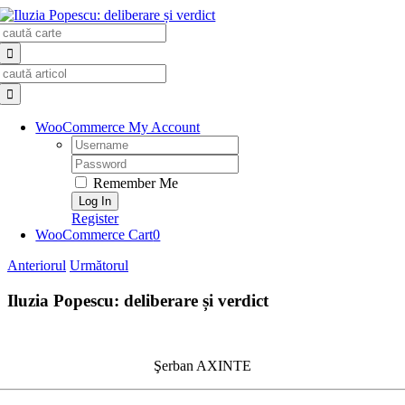
Skip
Search
to
for:
content
Search
for:
WooCommerce My Account
Username:
Password:
Remember Me
Register
WooCommerce Cart
0
Anteriorul
Următorul
Iluzia Popescu: deliberare și verdict
Şerban AXINTE