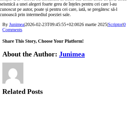
seismică a unei alegeri foarte greu de înțeles pentru cei care l-au
cunoscut pe autor, poate și pentru cei care, iată, se pregătesc să-l
cunoască prin intermediul poeziei sale.
By
Junimea
|
2026-02-23T09:45:55+02:00
26 martie 2025
|
Scriptor
|
0
Comments
Share This Story, Choose Your Platform!
Facebook
X
Bluesky
Reddit
LinkedIn
WhatsApp
Telegram
Tumblr
Xing
Email
Copy
About the Author:
Junimea
Link
Related Posts