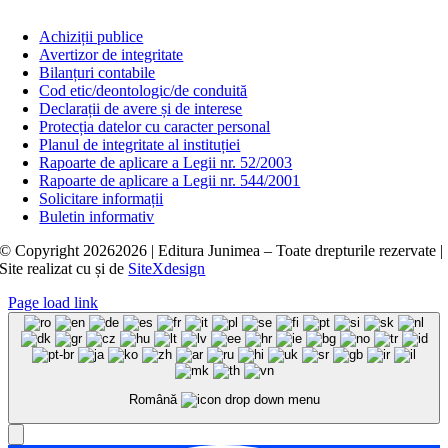
Achiziții publice
Avertizor de integritate
Bilanțuri contabile
Cod etic/deontologic/de conduită
Declarații de avere și de interese
Protecția datelor cu caracter personal
Planul de integritate al instituției
Rapoarte de aplicare a Legii nr. 52/2003
Rapoarte de aplicare a Legii nr. 544/2001
Solicitare informații
Buletin informativ
© Copyright
20262026 | Editura Junimea – Toate drepturile rezervate |
Site realizat cu
și
de
SiteXdesign
Page load link
Română