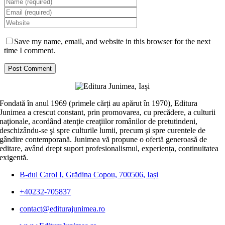
Save my name, email, and website in this browser for the next
time I comment.
Fondată în anul 1969 (primele cărți au apărut în 1970), Editura
Junimea a crescut constant, prin promovarea, cu precădere, a culturii
naţionale, acordând atenţie creaţiilor românilor de pretutindeni,
deschizându-se şi spre culturile lumii, precum şi spre curentele de
gândire contemporană. Junimea vă propune o ofertă generoasă de
editare, având drept suport profesionalismul, experiența, continuitatea
exigentă.
B-dul Carol I, Grădina Copou, 700506, Iași
+40232-705837
contact@editurajunimea.ro