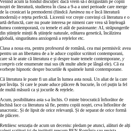
Venind acum la fondul discuției: dacă vrem să-i dezgustăm pe copiii
noștri de literatură, studierea în clasa a 9-a a unei perioade care merge
de la cronicari la premoderni (fiindcă
Junimea
nu e încă literatură
modernă) e rețeta perfectă. Liceenii vor crește convinși că literatura e o
artă defunctă, care nu poate interesa pe nimeni care vrea să înțeleagă
lumea contemporană, cu temele ei atât de pasionante: AI, străpungerile
din științele minții & științele naturale, editarea genetică, încălzirea
globală, singurătatea anxiogenă a rețelelor etc.
Clasa a noua era, pentru profesorul de română, cea mai permisivă: avea
pentru un an libertatea de a le aduce copiilor scriitori contemporani,
care să le arate că literatura e și despre toate temele contemporane,
y
compris
cele enumerate mai sus (& multe altele pe lângă ele). Că ea
vorbește hipnotic despre bucuriile & spaimele lumii contemporane.
Că literatura le poate fi un aliat în lumea asta nouă. Un aliat de la care
pot învăța. Și care le poate aduce plăcere & bucurie, în cel puțin la fel
de multă măsură ca și jocurile & rețelele.
Acum, posibilitatea asta s-a închis. O minte birocratică înfiorător de
închisă face ca literatura să fie, pentru copiii noștri, ceva înfiorător de
anacronic. Și de lipsit de orice relevanță. Și de separat de orice formă
de plăcere.
Retrăiesc senzația de acum un deceniu: pledam pe atunci, alături de alți
colegi scriitori (și de instituții precum PEN România sau revista