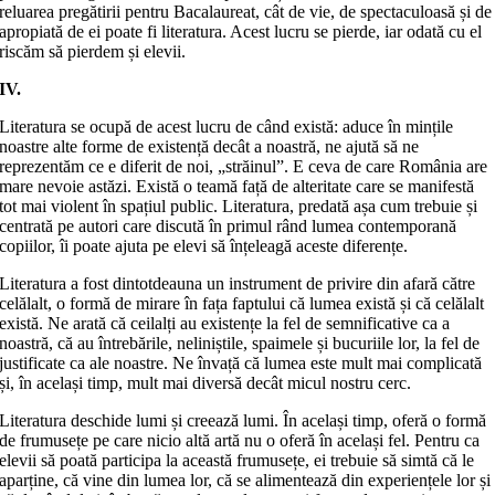
reluarea pregătirii pentru Bacalaureat, cât de vie, de spectaculoasă și de
apropiată de ei poate fi literatura. Acest lucru se pierde, iar odată cu el
riscăm să pierdem și elevii.
IV.
Literatura se ocupă de acest lucru de când există: aduce în mințile
noastre alte forme de existență decât a noastră, ne ajută să ne
reprezentăm ce e diferit de noi, „străinul”. E ceva de care România are
mare nevoie astăzi. Există o teamă față de alteritate care se manifestă
tot mai violent în spațiul public. Literatura, predată așa cum trebuie și
centrată pe autori care discută în primul rând lumea contemporană
copiilor, îi poate ajuta pe elevi să înțeleagă aceste diferențe.
Literatura a fost dintotdeauna un instrument de privire din afară către
celălalt, o formă de mirare în fața faptului că lumea există și că celălalt
există. Ne arată că ceilalți au existențe la fel de semnificative ca a
noastră, că au întrebările, neliniștile, spaimele și bucuriile lor, la fel de
justificate ca ale noastre. Ne învață că lumea este mult mai complicată
și, în același timp, mult mai diversă decât micul nostru cerc.
Literatura deschide lumi și creează lumi. În același timp, oferă o formă
de frumusețe pe care nicio altă artă nu o oferă în același fel. Pentru ca
elevii să poată participa la această frumusețe, ei trebuie să simtă că le
aparține, că vine din lumea lor, că se alimentează din experiențele lor și