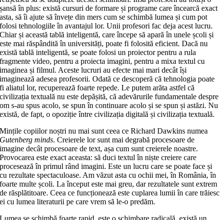
șansă în plus: există cursuri de formare și programe care încearcă exact
asta, să îi ajute să învețe din mers cum se schimbă lumea și cum pot
folosi tehnologiile în avantajul lor. Unii profesori fac deja acest lucru.
Chiar și această tablă inteligentă, care începe să apară în unele școli și
este mai răspândită în universități, poate fi folosită eficient. Dacă nu
există tablă inteligentă, se poate folosi un proiector pentru a rula
fragmente video, pentru a proiecta imagini, pentru a mixa textul cu
imaginea și filmul. Aceste lucruri au efecte mai mari decât își
imaginează adesea profesorii. Odată ce descoperă că tehnologia poate
fi aliatul lor, recuperează foarte repede. Le putem arăta astfel că
civilizația textuală nu este depășită, că adevărurile fundamentale despre
om s-au spus acolo, se spun în continuare acolo și se spun și astăzi. Nu
există, de fapt, o opoziție între civilizația digitală și civilizația textuală.
Mințile copiilor noștri nu mai sunt ceea ce Richard Dawkins numea
Gutenberg
minds
. Creierele lor sunt mai degrabă procesoare de
imagine decât procesoare de text, așa cum sunt creierele noastre.
Provocarea este exact aceasta: să duci textul în niște creiere care
procesează în primul rând imagini. Este un lucru care se poate face și
cu rezultate spectaculoase. Am văzut asta cu ochii mei, în România, în
foarte multe școli. La început este mai greu, dar rezultatele sunt extrem
de răsplătitoare. Ceea ce funcționează este cuplarea lumii în care trăiesc
ei cu lumea literaturii pe care vrem să le-o predăm.
Lumea se schimbă foarte rapid, este o schimbare radicală, există un