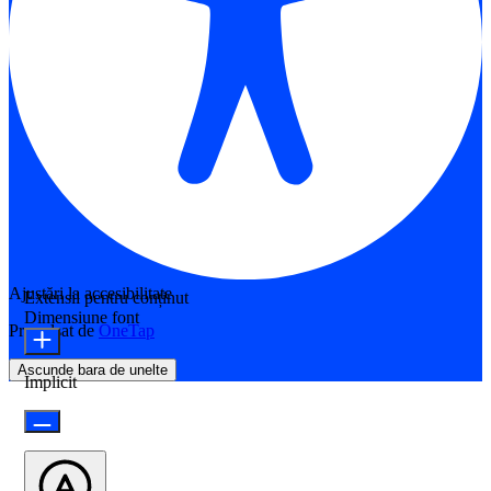
Ajustări la accesibilitate
Extensii pentru conținut
Dimensiune font
Propulsat de
OneTap
Ascunde bara de unelte
Implicit