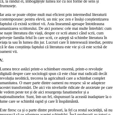
că, la rândul ei, îmbogățește lumea lor cu noi forme de sens și
frumusețe.
Iar asta se poate obține mult mai eficient prin intermediul literaturii
contemporane: pentru elevii, un mic șoc zen e însăși conștientizarea
faptului că există scriitori vii. Asta înseamnă aproape întotdeauna
umanizarea scriitorului. De aici pornesc cele mai multe întrebări: cum
se naște literatura din viață, despre ce scrii atunci când scrii, cum
privește familia felul în care scrii, ce aștepți să schimbe literatura în
viața ta sau în lumea din jur. Lucruri care îi interesează imediat, pentru
că le dau conștiința faptului că literatura este vie și că este scrisă de
oameni vii.
V.
Lumea trece astăzi printr-o schimbare enormă, printr-o revoluție
digitală despre care sociologii spun că este chiar mai radicală decât
revoluția neolitică, trecerea la agricultură care a schimbat complet
umanitatea. O mare parte dintre oameni nu reușesc să se adapteze
acestei transformări. De aici vin nivelurile ridicate de anxietate pe care
le vedem peste tot și de aici resurgența fanatismelor și a
naționalismelor. Sunt, într-un fel, răspunsuri la această inadaptare la o
lume care se schimbă rapid și care îi înspăimântă.
Este firesc ca și o parte dintre profesori, la fel ca restul societății, să nu
reușească să se adapteze acestei schimbări. Însă profesorii au totuși o