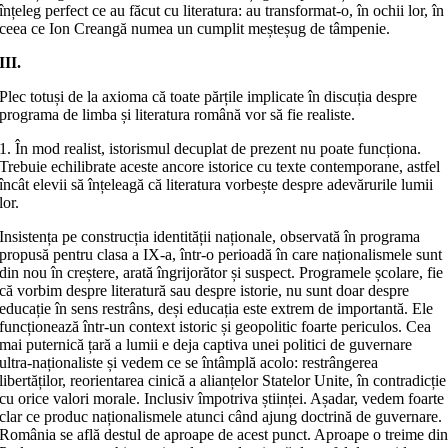
înțeleg perfect ce au făcut cu literatura: au transformat-o, în ochii lor, în
ceea ce Ion Creangă numea un cumplit meșteșug de tâmpenie.
III.
Plec totuși de la axioma că toate părțile implicate în discuția despre
programa de limba și literatura română vor să fie realiste.
1. În mod realist, istorismul decuplat de prezent nu poate funcționa.
Trebuie echilibrate aceste ancore istorice cu texte contemporane, astfel
încât elevii să înțeleagă că literatura vorbește despre adevărurile lumii
lor.
Insistența pe construcția identității naționale, observată în programa
propusă pentru clasa a IX-a, într-o perioadă în care naționalismele sunt
din nou în creștere, arată îngrijorător și suspect. Programele școlare, fie
că vorbim despre literatură sau despre istorie, nu sunt doar despre
educație în sens restrâns, deși educația este extrem de importantă. Ele
funcționează într-un context istoric și geopolitic foarte periculos. Cea
mai puternică țară a lumii e deja captiva unei politici de guvernare
ultra-naționaliste și vedem ce se întâmplă acolo: restrângerea
libertăților, reorientarea cinică a alianțelor Statelor Unite, în contradicție
cu orice valori morale. Inclusiv împotriva științei. Așadar, vedem foarte
clar ce produc naționalismele atunci când ajung doctrină de guvernare.
România se află destul de aproape de acest punct. Aproape o treime di