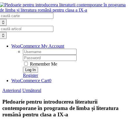
Skip
to
Search
content
for:
Search
for:
WooCommerce My Account
Username:
Password:
Remember Me
Register
WooCommerce Cart
0
Anteriorul
Următorul
Pledoarie pentru introducerea literaturii
contemporane în programa de limba și literatura
română pentru clasa a IX-a