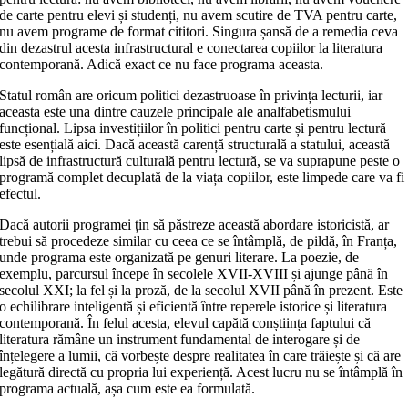
de carte pentru elevi și studenți, nu avem scutire de TVA pentru carte,
nu avem programe de format cititori. Singura șansă de a remedia ceva
din dezastrul acesta infrastructural e conectarea copiilor la literatura
contemporană. Adică exact ce nu face programa aceasta.
Statul român are oricum politici dezastruoase în privința lecturii, iar
aceasta este una dintre cauzele principale ale analfabetismului
funcțional. Lipsa investițiilor în politici pentru carte și pentru lectură
este esențială aici. Dacă această carență structurală a statului, această
lipsă de infrastructură culturală pentru lectură, se va suprapune peste o
programă complet decuplată de la viața copiilor, este limpede care va fi
efectul.
Dacă autorii programei țin să păstreze această abordare istoricistă, ar
trebui să procedeze similar cu ceea ce se întâmplă, de pildă, în Franța,
unde programa este organizată pe genuri literare. La poezie, de
exemplu, parcursul începe în secolele XVII-XVIII și ajunge până în
secolul XXI; la fel și la proză, de la secolul XVII până în prezent. Este
o echilibrare inteligentă și eficientă între reperele istorice și literatura
contemporană. În felul acesta, elevul capătă conștiința faptului că
literatura rămâne un instrument fundamental de interogare și de
înțelegere a lumii, că vorbește despre realitatea în care trăiește și că are
legătură directă cu propria lui experiență. Acest lucru nu se întâmplă în
programa actuală, așa cum este ea formulată.