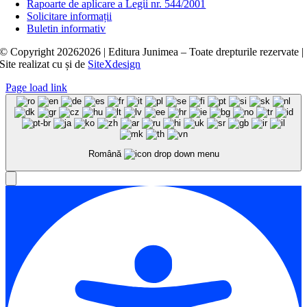
Rapoarte de aplicare a Legii nr. 544/2001
Solicitare informații
Buletin informativ
© Copyright
20262026 | Editura Junimea – Toate drepturile rezervate |
Site realizat cu
și
de
SiteXdesign
Page load link
Română