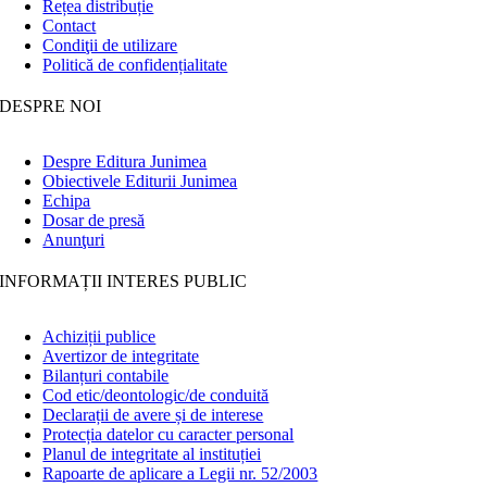
Rețea distribuție
Contact
Condiţii de utilizare
Politică de confidențialitate
DESPRE NOI
Despre Editura Junimea
Obiectivele Editurii Junimea
Echipa
Dosar de presă
Anunţuri
INFORMAȚII INTERES PUBLIC
Achiziții publice
Avertizor de integritate
Bilanțuri contabile
Cod etic/deontologic/de conduită
Declarații de avere și de interese
Protecția datelor cu caracter personal
Planul de integritate al instituției
Rapoarte de aplicare a Legii nr. 52/2003