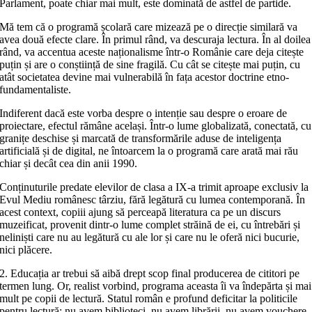
Parlament, poate chiar mai mult, este dominată de astfel de partide.
Mă tem că o programă școlară care mizează pe o direcție similară va
avea două efecte clare. În primul rând, va descuraja lectura. În al doilea
rând, va accentua aceste naționalisme într-o Românie care deja citește
puțin și are o conștiință de sine fragilă. Cu cât se citește mai puțin, cu
atât societatea devine mai vulnerabilă în fața acestor doctrine etno-
fundamentaliste.
Indiferent dacă este vorba despre o intenție sau despre o eroare de
proiectare, efectul rămâne același. Într-o lume globalizată, conectată, cu
granițe deschise și marcată de transformările aduse de inteligența
artificială și de digital, ne întoarcem la o programă care arată mai rău
chiar și decât cea din anii 1990.
Conținuturile predate elevilor de clasa a IX-a trimit aproape exclusiv la
Evul Mediu românesc târziu, fără legătură cu lumea contemporană. În
acest context, copiii ajung să perceapă literatura ca pe un discurs
muzeificat, provenit dintr-o lume complet străină de ei, cu întrebări și
neliniști care nu au legătură cu ale lor și care nu le oferă nici bucurie,
nici plăcere.
2. Educația ar trebui să aibă drept scop final producerea de cititori pe
termen lung. Or, realist vorbind, programa aceasta îi va îndepărta și mai
mult pe copii de lectură. Statul român e profund deficitar la politicile
pentru lectură: nu avem biblioteci, nu avem librării, nu avem vouchere