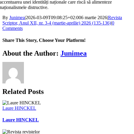
accentuarea unei identități naționale care riscă să alimenteze
naționalismele distructive.
By
Junimea
|
2026-03-09T09:08:25+02:00
6 martie 2026
|
Revista
Scriptor, Anul XII, nr. 3-4 (martie-aprilie) 2026 (135-136)
|
0
Comments
Share This Story, Choose Your Platform!
Facebook
X
Bluesky
Reddit
LinkedIn
WhatsApp
Telegram
Tumblr
Xing
Email
Copy
About the Author:
Junimea
Link
Related Posts
Laure HINCKEL
Laure HINCKEL