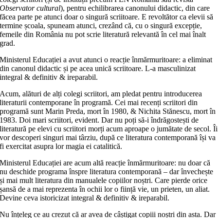
Observator cultural
), pentru echilibrarea canonului didactic, din care
făcea parte pe atunci doar o singură scriitoare. E revoltător ca elevii să
termine școala, spuneam atunci, crezând că, cu o singură excepție,
femeile din România nu pot scrie literatură relevantă în cel mai înalt
grad.
Ministerul Educației a avut atunci o reacție înmărmuritoare: a eliminat
din canonul didactic și pe acea unică scriitoare. L-a masculinizat
integral & definitiv & ireparabil.
Acum, alături de alți colegi scriitori, am pledat pentru introducerea
literaturii contemporane în programă. Cei mai recenți scriitori din
programă sunt Marin Preda, mort în 1980, & Nichita Stănescu, mort în
1983. Doi mari scriitori, evident. Dar nu poți să-i îndrăgostești de
literatură pe elevi cu scriitori morți acum aproape o jumătate de secol. Îi
vor descoperi singuri mai târziu, după ce literatura contemporană își va
fi exercitat asupra lor magia ei catalitică.
Ministerul Educației are acum altă reacție înmărmuritoare: nu doar că
nu deschide programa înspre literatura contemporană – dar învechește
și mai mult literatura din manualele copiilor noștri. Care pierde orice
șansă de a mai reprezenta în ochii lor o ființă vie, un prieten, un aliat.
Devine ceva istoricizat integral & definitiv & ireparabil.
Nu înțeleg ce au crezut că ar avea de câștigat copiii noștri din asta. Dar