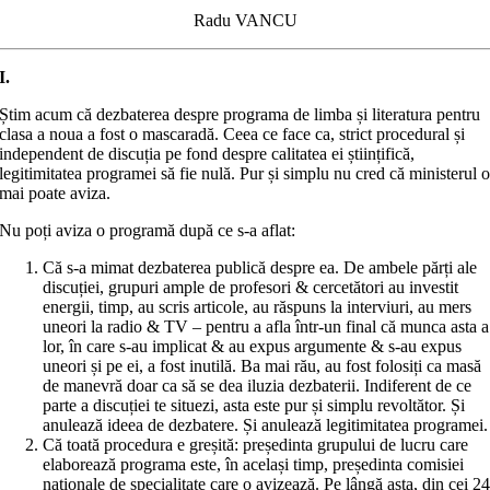
Radu VANCU
I.
Știm acum că dezbaterea despre programa de limba și literatura pentru
clasa a noua a fost o mascaradă. Ceea ce face ca, strict procedural și
independent de discuția pe fond despre calitatea ei științifică,
legitimitatea programei să fie nulă. Pur și simplu nu cred că ministerul 
mai poate aviza.
Nu poți aviza o programă după ce s-a aflat:
Că s-a mimat dezbaterea publică despre ea. De ambele părți ale
discuției, grupuri ample de profesori & cercetători au investit
energii, timp, au scris articole, au răspuns la interviuri, au mers
uneori la radio & TV – pentru a afla într-un final că munca asta a
lor, în care s-au implicat & au expus argumente & s-au expus
uneori și pe ei, a fost inutilă. Ba mai rău, au fost folosiți ca masă
de manevră doar ca să se dea iluzia dezbaterii. Indiferent de ce
parte a discuției te situezi, asta este pur și simplu revoltător. Și
anulează ideea de dezbatere. Și anulează legitimitatea programei.
Că toată procedura e greșită: președinta grupului de lucru care
elaborează programa este, în același timp, președinta comisiei
naționale de specialitate care o avizează. Pe lângă asta, din cei 2