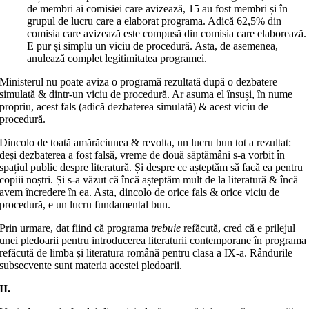
de membri ai comisiei care avizează, 15 au fost membri și în
grupul de lucru care a elaborat programa. Adică 62,5% din
comisia care avizează este compusă din comisia care elaborează.
E pur și simplu un viciu de procedură. Asta, de asemenea,
anulează complet legitimitatea programei.
Ministerul nu poate aviza o programă rezultată după o dezbatere
simulată & dintr-un viciu de procedură. Ar asuma el însuși, în nume
propriu, acest fals (adică dezbaterea simulată) & acest viciu de
procedură.
Dincolo de toată amărăciunea & revolta, un lucru bun tot a rezultat:
deși dezbaterea a fost falsă, vreme de două săptămâni s-a vorbit în
spațiul public despre literatură. Și despre ce așteptăm să facă ea pentru
copiii noștri. Și s-a văzut că încă așteptăm mult de la literatură & încă
avem încredere în ea. Asta, dincolo de orice fals & orice viciu de
procedură, e un lucru fundamental bun.
Prin urmare, dat fiind că programa
trebuie
refăcută, cred că e prilejul
unei pledoarii pentru introducerea literaturii contemporane în programa
refăcută de limba și literatura română pentru clasa a IX-a. Rândurile
subsecvente sunt materia acestei pledoarii.
II.