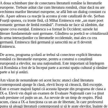
A doua schimbare ține de conectarea literaturii române la literaturile
europene. Trebuie arătat clar cum literatura română, chiar dacă nu are
vechimea marilor literaturi europene, se află într-un dialog constant cu
ele. Apare adesea ca reacție la acestea și este catalizată de ele. Șerban
Foarță spunea, cu ironie fină, că Mihai Eminescu este „un mare poet
romantic german de limbă română”. Formula ne face să zâmbim, dar
spune ceva esențial. Eminescu s-a format în Occident; sursele lui
literare fundamentale sunt germane. Gândirea sa poetică se cristalizeaz
în urma interacțiunilor cu literaturile occidentale, mai ales cu cea
germană. Eminescu fără germană și sanscrită nu ar fi devenit
Eminescu.
De aceea, programa școlară ar trebui să conecteze explicit literatura
română cu literaturile europene, pentru a construi o conștiință
europeană a elevilor, nu una naționalistă. Este important să înțelegem
că România a fost de la început parte a acestui spațiu cultural și rămâne
parte a lui și astăzi.
Am văzut de nenumărate ori acest lucru: atunci când literatura
contemporană ajunge în clasă, elevii încep să citească, fără excepție.
Este o eroare majoră faptul că aceasta lipsește din programa de clasa a
IX-a. Elevii vin după un examen de Evaluare Națională care i-a ținut
sub presiune cel puțin un an. Au nevoie de un timp de respiro. Până
acum, clasa a IX-a funcționa ca un an de libertate, în care profesorul
putea să aleagă literatură contemporană și să le arate elevilor, înainte de