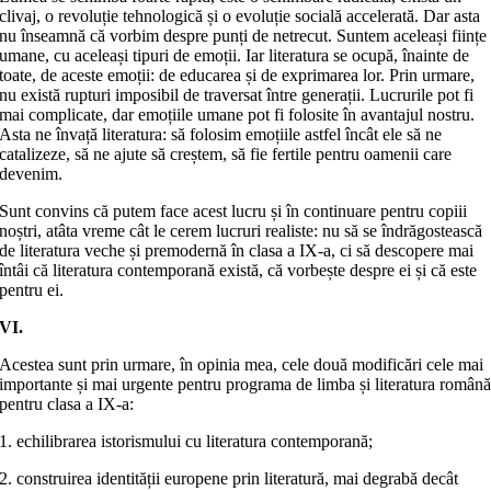
clivaj, o revoluție tehnologică și o evoluție socială accelerată. Dar asta
nu înseamnă că vorbim despre punți de netrecut. Suntem aceleași ființe
umane, cu aceleași tipuri de emoții. Iar literatura se ocupă, înainte de
toate, de aceste emoții: de educarea și de exprimarea lor. Prin urmare,
nu există rupturi imposibil de traversat între generații. Lucrurile pot fi
mai complicate, dar emoțiile umane pot fi folosite în avantajul nostru.
Asta ne învață literatura: să folosim emoțiile astfel încât ele să ne
catalizeze, să ne ajute să creștem, să fie fertile pentru oamenii care
devenim.
Sunt convins că putem face acest lucru și în continuare pentru copiii
noștri, atâta vreme cât le cerem lucruri realiste: nu să se îndrăgostească
de literatura veche și premodernă în clasa a IX-a, ci să descopere mai
întâi că literatura contemporană există, că vorbește despre ei și că este
pentru ei.
VI.
Acestea sunt prin urmare, în opinia mea, cele două modificări cele mai
importante și mai urgente pentru programa de limba și literatura român
pentru clasa a IX-a:
1. echilibrarea istorismului cu literatura contemporană;
2. construirea identității europene prin literatură, mai degrabă decât