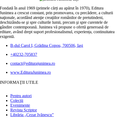
Fondată în anul 1969 (primele cărți au apărut în 1970), Editura
Junimea a crescut constant, prin promovarea, cu precădere, a culturii
naţionale, acordând atenţie creaţiilor românilor de pretutindeni,
deschizându-se şi spre culturile lumii, precum şi spre curentele de
gândire contemporană. Junimea vă propune o ofertă generoasă de
editare, având drept suport profesionalismul, experiența, continuitatea
exigentă.
B-dul Carol I, Grădina Copou, 700506, Iași
+40232-705837
contact@editurajunimea.ro
www.EdituraJunimea.ro
INFORMAŢII UTILE
Pentru autori
Colecţii
Evenimente
Revista Scriptor
Librăria „Cezar Ivănescu”