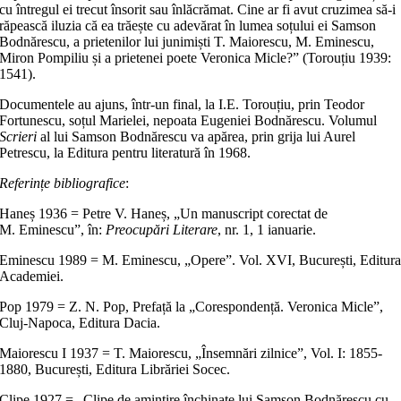
cu întregul ei trecut însorit sau înlăcrămat. Cine ar fi avut cruzimea să-i
răpească iluzia că ea trăește cu adevărat în lumea soțului ei Samson
Bodnărescu, a prietenilor lui junimiști T. Maiorescu, M. Eminescu,
Miron Pompiliu și a prietenei poete Veronica Micle?” (Torouțiu 1939:
1541).
Documentele au ajuns, într-un final, la I.E. Torouțiu, prin Teodor
Fortunescu, soțul Marielei, nepoata Eugeniei Bodnărescu. Volumul
Scrieri
al lui Samson Bodnărescu va apărea, prin grija lui Aurel
Petrescu, la Editura pentru literatură în 1968.
Referințe bibliografice
:
Haneș 1936 = Petre V. Haneș, „Un manuscript corectat de
M. Eminescu”, în:
Preocupări Literare
, nr. 1, 1 ianuarie.
Eminescu 1989 = M. Eminescu, „Opere”. Vol. XVI, București, Editur
Academiei.
Pop 1979 = Z. N. Pop, Prefață la „Corespondență. Veronica Micle”,
Cluj-Napoca, Editura Dacia.
Maiorescu I 1937 = T. Maiorescu, „Însemnări zilnice”, Vol. I: 1855-
1880, București, Editura Librăriei Socec.
Clipe 1927 = „Clipe de amintire închinate lui Samson Bodnărescu cu