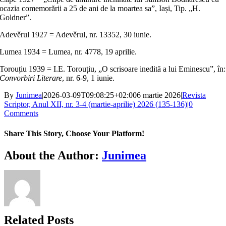
ocazia comemorării a 25 de ani de la moartea sa”, Iași, Tip. „H.
Goldner”.
Adevěrul 1927 = Adevěrul, nr. 13352, 30 iunie.
Lumea 1934 = Lumea, nr. 4778, 19 aprilie.
Torouțiu 1939 = I.E. Torouțiu, „O scrisoare inedită a lui Eminescu”, în:
Convorbiri Literare
, nr. 6-9, 1 iunie.
By
Junimea
|
2026-03-09T09:08:25+02:00
6 martie 2026
|
Revista
Scriptor, Anul XII, nr. 3-4 (martie-aprilie) 2026 (135-136)
|
0
Comments
Share This Story, Choose Your Platform!
Facebook
X
Bluesky
Reddit
LinkedIn
WhatsApp
Telegram
Tumblr
Xing
Email
Copy
About the Author:
Junimea
Link
Related Posts