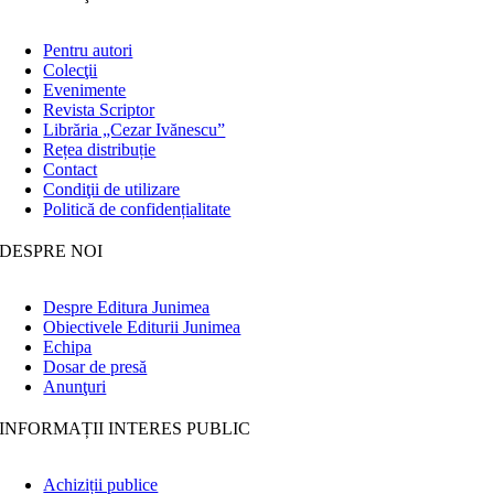
Pentru autori
Colecţii
Evenimente
Revista Scriptor
Librăria „Cezar Ivănescu”
Rețea distribuție
Contact
Condiţii de utilizare
Politică de confidențialitate
DESPRE NOI
Despre Editura Junimea
Obiectivele Editurii Junimea
Echipa
Dosar de presă
Anunţuri
INFORMAȚII INTERES PUBLIC
Achiziții publice