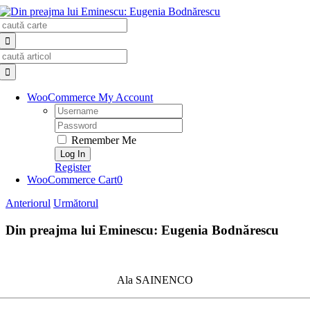
Skip
Search
to
for:
content
Search
for:
WooCommerce My Account
Username:
Password:
Remember Me
Register
WooCommerce Cart
0
Anteriorul
Următorul
Din preajma lui Eminescu: Eugenia Bodnărescu
Ala SAINENCO