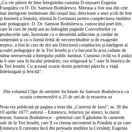
„Cu vie părere de bine înregistrăm cununia D-nișoarei Eugenia
Frangulea cu D. Dr. Samson Bodnărescu. Mireasa a fost una din cele
mai inteligente institutoare din orașul Iași, directoare a unei școli de fete
și bursieră a Statului, trimisă în Germania pentru complectarea studiilor
sale pedagogice. D. Dr. Samson Bodnărescu, cunoscutul poet liric,
care în curs de mulți ani au îmbogățit paginile Convorbirilor cu
producerile sale, înzestrate cu o deosebită adâncime și curăție de
simțemănt și cu o formă ferită de necorectitudine și de exagerări
tropice, a fost în curs de doi ani Directorul conștiincios și inteligent al
școalei pedagogice de la Trei Ierarhi și s’a bucurat în acea calitate de
stima nereservată a întregului public luminat. Cununia civilă va fi astăzi
la 6 oare sara în localul primăriei, cea religioasă la 7 oare în biserica de
la Trei Ierarhi. Cu această ocazie dorim potrivitei părechi o viață
îndelungată și fericită”.
Din volumul
Clipe de amintire închinate lui Samson Bodnărescu cu
ocazia comemorării a 25 de ani de la moartea sa
Nota era publicată pe pagina a treia din „Curierul de Iassi”, nr. 38 din
10 aprilie 1877; autorul – Eminescu, redactor, pe atunci, la ziarul
ieșean; Samson Bodnărescu – prietenul care îl găzduise în camerele
sale de la Trei Ierarhi, care îl va chema necontenit la Pomârla și pe care
Eminescu îl cunoștea încă din perioada studiilor la Cernăuți; Eugenia