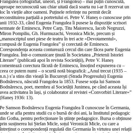
Frangulea (ortografiat, uneori, și Frangolea) – mai puțin cunoscută,
aproape necunoscută sau chiar uitată dacă soarta nu i-ar fi rezervat un
loc în viețile altor oameni. Puținele referințe nu permit decât
reconstituirea parțială a portretului ei. Petre V. Haneș o cunoscuse prin
anii 1932-33, când Eugenia Frangulea îi pusese la dispoziție scrisori
semnate de Eminescu, Petre Carp, Titu Maiorescu, Iacob Negruzzi,
Miron Pompiliu, Gh. Hurmuzachi, Veronica Micle, precum și
„manuscriptul unei piese de teatru în trei acte «Devotamentul»,
compusă de Eugenia Frangolea” și corectată de Eminescu.
Corespondența aceasta conturează cercul din care făcea parte Eugenia
Frangulea. Într-o comunicare ținută în Societatea „Prietenii Istoriei
Literare” (publicată apoi în revista Societății), Petre V. Haneș
comentează corectura făcută de Eminescu, însoțind expunerea cu –
ceea ce putem numi – o scurtă notă biografică: „Anul trecut (1935 –
n.n.) s’a stins din vieață în București (Strada Progresului) Eugenia
Bodnărescu, născută Frangolea la 1853. Fusese soția lui Samson
Bodnărescu, poet, membru al Societății Junimea, pe când aceasta își
avea activitatea în Iași, și colaborator al revistei «Convorbiri Literare»”
(Haneș 1936: 13).
Pe Samson Bodnărescu Eugenia Frangulea îl cunoscuse în Germania,
unde se afla pentru studii cu o bursă de doi ani, la Institutul pedagogic
din Gotha, pentru perfecționare în științe pedagogice. Bursa o obținuse
prin susținerea lui Ștefan Micle, soțul Veronicăi Micle, cu care a
întreținut o corespondență regulată din Germania în virtutea unei relații