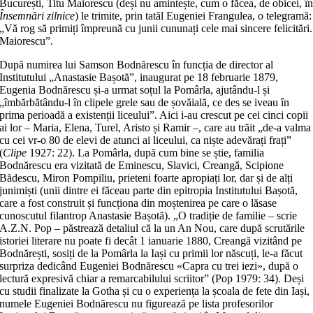
București, Titu Maiorescu (deși nu amintește, cum o făcea, de obicei, î
Însemnări zilnice
) le trimite, prin tatăl Eugeniei Frangulea, o telegramă:
„Vă rog să primiți împreună cu junii cununați cele mai sincere felicitări.
Maiorescu”.
După numirea lui Samson Bodnărescu în funcția de director al
Institutului „Anastasie Bașotă”, inaugurat pe 18 februarie 1879,
Eugenia Bodnărescu și-a urmat soțul la Pomârla, ajutându-l și
„îmbărbătându-l în clipele grele sau de șovăială, ce des se iveau în
prima perioadă a existenții liceului”. Aici i-au crescut pe cei cinci copii
ai lor – Maria, Elena, Turel, Aristo și Ramir –, care au trăit „de-a valma
cu cei vr-o 80 de elevi de atunci ai liceului, ca niște adevărați frați”
(
Clipe
1927: 22). La Pomârla, după cum bine se știe, familia
Bodnărescu era vizitată de Eminescu, Slavici, Creangă, Scipione
Bădescu, Miron Pompiliu, prieteni foarte apropiați lor, dar și de alți
junimiști (unii dintre ei făceau parte din epitropia Institutului Bașotă,
care a fost construit și funcționa din moștenirea pe care o lăsase
cunoscutul filantrop Anastasie Bașotă). „O tradiție de familie – scrie
A.Z.N. Pop – păstrează detaliul că la un An Nou, care după scrutările
istoriei literare nu poate fi decât 1 ianuarie 1880, Creangă vizitând pe
Bodnărești, sosiți de la Pomârla la Iași cu primii lor născuți, le-a făcut
surpriza dedicând Eugeniei Bodnărescu «Capra cu trei iezi», după o
lectură expresivă chiar a remarcabilului scriitor” (Pop 1979: 34). Deși
cu studii finalizate la Gotha și cu o experiența la școala de fete din Iași,
numele Eugeniei Bodnărescu nu figurează pe lista profesorilor