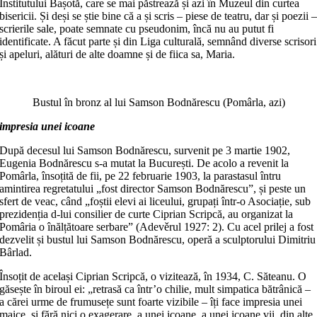
Institutului Bașotă, care se mai păstrează și azi în Muzeul din curtea
bisericii. Și deși se știe bine că a și scris – piese de teatru, dar și poezii 
scrierile sale, poate semnate cu pseudonim, încă nu au putut fi
identificate. A făcut parte și din Liga culturală, semnând diverse scrisori
și apeluri, alături de alte doamne și de fiica sa, Maria.
Bustul în bronz al lui Samson Bodnărescu (Pomârla, azi)
impresia unei icoane
După decesul lui Samson Bodnărescu, survenit pe 3 martie 1902,
Eugenia Bodnărescu s-a mutat la București. De acolo a revenit la
Pomârla, însoțită de fii, pe 22 februarie 1903, la parastasul întru
amintirea regretatului „fost director Samson Bodnărescu”, și peste un
sfert de veac, când „foștii elevi ai liceului, grupați într-o Asociație, sub
prezidenția d-lui consilier de curte Ciprian Scripcă, au organizat la
Pomâria o înălțătoare serbare” (Adevěrul 1927: 2). Cu acel prilej a fost
dezvelit și bustul lui Samson Bodnărescu, operă a sculptorului Dimitriu
Bârlad.
Însoțit de același Ciprian Scripcă, o vizitează, în 1934, C. Săteanu. O
găsește în biroul ei: „retrasă ca într’o chilie, mult simpatica bătrânică –
a cărei urme de frumusețe sunt foarte vizibile – îți face impresia unei
maice, și fără nici o exagerare, a unei icoane, a unei icoane vii, din alte