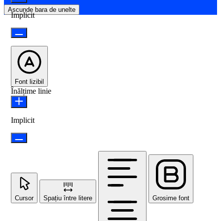
Ascunde bara de unelte
Implicit
Font lizibil
Înălțime linie
Implicit
Cursor
Spațiu între litere
Grosime font