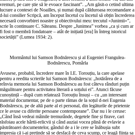
vremuri, pe care știe să le evoace fascinant”. „Am găsit-o cetind ultima
lucrare a contesei de Noailles, și numai după călduroasa recomandare a
d-lui consilier Scripcă, am început încetul cu încetul să obțin încrederea
necesară convorbirei noastre și obiectivului meu: trecutul «Junimii»”,
scrie în continuare C. Săteanu. Despre „Junimea” vorbea „ca și cum ar
fi fost o membră fondatoare – atât de inițiată [era] în întreg istoricul
societății” (Lumea 1934: 2).
Mormântul lui Samson Bodnărescu și al Eugeniei Frangulea-
Bodnărescu, Pomârla
Avusese, probabil, încredere mare în I.E. Torouțiu, la care apelase
pentru a reedita scrierile lui Samson Bodnărescu: „hotărârea de a
reînvia memoria lui Samson Bodnărescu au fost câteva rânduri puțin
măgulitoare pentru activitatea literară a soțului ei”. Atunci făcuse
cunoștință – după cum relatează Torouțiu însuși – cu „un interesant
material documentar, pe de o parte rămas de la soțul d-nei Eugenia
Bodnărescu, pe de altă parte al ei personal, din legăturile de prietenie
ce le avuse cu diferite persoane contemporane”. Dar nu i le ceruse:
„Când însă vedeai mâinile tremurânde, degetele fine și firave, cari
răsfoiau acele hârtii-relicvii și când auziai vocea plină de evlavie a
păstrătoarei documentelor, gândul de a i le cere se înăbușia subt
impresia că i-ai pretinde să se desfacă de ceva scump, ce leagă ființa sa