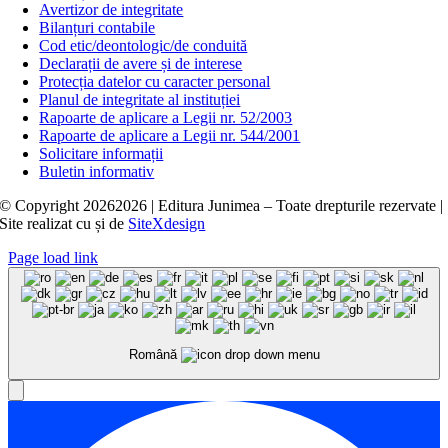
Avertizor de integritate
Bilanțuri contabile
Cod etic/deontologic/de conduită
Declarații de avere și de interese
Protecția datelor cu caracter personal
Planul de integritate al instituției
Rapoarte de aplicare a Legii nr. 52/2003
Rapoarte de aplicare a Legii nr. 544/2001
Solicitare informații
Buletin informativ
© Copyright
20262026 | Editura Junimea – Toate drepturile rezervate |
Site realizat cu
și
de
SiteXdesign
Page load link
Română