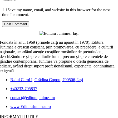
Save my name, email, and website in this browser for the next
time I comment.
Fondată în anul 1969 (primele cărți au apărut în 1970), Editura
Junimea a crescut constant, prin promovarea, cu precădere, a culturii
naţionale, acordând atenţie creaţiilor românilor de pretutindeni,
deschizându-se şi spre culturile lumii, precum şi spre curentele de
gândire contemporană. Junimea vă propune o ofertă generoasă de
editare, având drept suport profesionalismul, experiența, continuitatea
exigentă.
B-dul Carol I, Grădina Copou, 700506, Iași
+40232-705837
contact@editurajunimea.ro
www.EdituraJunimea.ro
INFORMAŢII UTILE