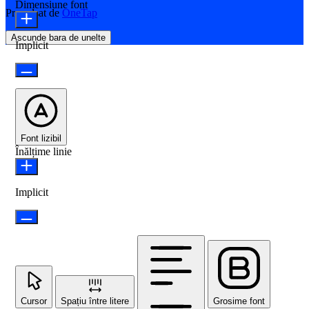
Dimensiune font
Propulsat de
OneTap
Ascunde bara de unelte
Implicit
Font lizibil
Înălțime linie
Implicit
Cursor
Spațiu între litere
Grosime font