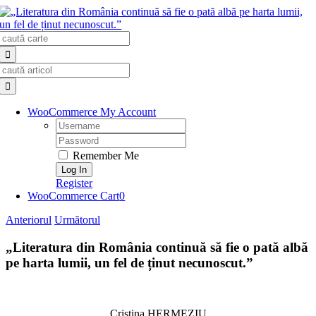
Skip
to
Search
content
for:
Search
for:
WooCommerce My Account
Username:
Password:
Remember Me
Register
WooCommerce Cart
0
Anteriorul
Următorul
„Literatura din România continuă să fie o pată albă
pe harta lumii, un fel de ținut necunoscut.”
Cristina HERMEZIU