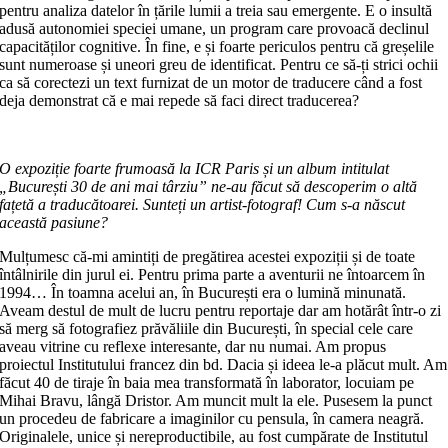
pentru analiza datelor în țările lumii a treia sau emergente. E o insultă
adusă autonomiei speciei umane, un program care provoacă declinul
capacităților cognitive. În fine, e și foarte periculos pentru că greșelile
sunt numeroase și uneori greu de identificat. Pentru ce să-ți strici ochii
ca să corectezi un text furnizat de un motor de traducere când a fost
deja demonstrat că e mai repede să faci direct traducerea?
O expoziție foarte frumoasă la ICR Paris și un album intitulat
„București 30 de ani mai târziu” ne-au făcut să descoperim o altă
fațetă a traducătoarei. Sunteți un artist-fotograf! Cum s-a născut
această pasiune?
Mulțumesc că-mi amintiți de pregătirea acestei expoziții și de toate
întâlnirile din jurul ei. Pentru prima parte a aventurii ne întoarcem în
1994… În toamna acelui an, în București era o lumină minunată.
Aveam destul de mult de lucru pentru reportaje dar am hotărât într-o zi
să merg să fotografiez prăvăliile din București, în special cele care
aveau vitrine cu reflexe interesante, dar nu numai. Am propus
proiectul Institutului francez din bd. Dacia și ideea le-a plăcut mult. Am
făcut 40 de tiraje în baia mea transformată în laborator, locuiam pe
Mihai Bravu, lângă Dristor. Am muncit mult la ele. Pusesem la punct
un procedeu de fabricare a imaginilor cu pensula, în camera neagră.
Originalele, unice și nereproductibile, au fost cumpărate de Institutul