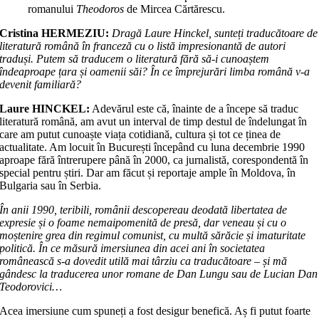
romanului
Theodoros
de Mircea Cărtărescu.
Cristina HERMEZIU:
Dragă Laure Hinckel, sunteți traducătoare de
literatură română în franceză cu o listă impresionantă de autori
traduși. Putem să traducem o literatură fără să-i cunoaștem
îndeaproape țara și oamenii săi? În ce împrejurări limba română v-a
devenit familiară?
Laure HINCKEL:
Adevărul este că, înainte de a începe să traduc
literatură română, am avut un interval de timp destul de îndelungat în
care am putut cunoaște viața cotidiană, cultura și tot ce ținea de
actualitate. Am locuit în București începând cu luna decembrie 1990
aproape fără întrerupere până în 2000, ca jurnalistă, corespondentă în
special pentru știri. Dar am făcut și reportaje ample în Moldova, în
Bulgaria sau în Serbia.
În anii 1990, teribili, românii descopereau deodată libertatea de
expresie și o foame nemaipomenită de presă, dar veneau și cu o
moștenire grea din regimul comunist, cu multă sărăcie și imaturitate
politică. În ce măsură imersiunea din acei ani în societatea
românească s-a dovedit utilă mai târziu ca traducătoare – și mă
gândesc la traducerea unor romane de Dan Lungu sau de Lucian Dan
Teodorovici…
Acea imersiune cum spuneți a fost desigur benefică. Aș fi putut foarte