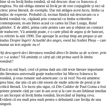
bine să nu învăț limba română, să mă descurc doar cu franceza și
engleza. Nu mă obliga nimeni să învăț pe de rost conjugările și nici să
citesc presa literară, de exemplu. Dar mă atrăgea acest lucru, limba ca
mijloc de expresie. Probabil că, tocmai fiindcă mă descurcam cu o
limbă română vie, căpătată prin contactul cu limba scriitorilor
contemporani, m-am întors acasă cu cartea lui Dan Lungu,
Raiul
găinilor
. E de altfel, prima carte pentru care am și obținut un contract
de traducere. Vă amintiți poate, e o carte plină de argou și de bancuri,
cu referire la anii 1990. Dar aproape în același timp am propus și am
tradus
Despre îngeri
/
Actualité des anges
, eseul lui Andrei Pleșu – care
numai un text argotic nu e!
Ați descoperit deci literatura română direct în limba sa de scriere: prin
ce v-a sedus? Vă amintiți ce cărți ați citit prima oară în limba
română?
Dacă nu mă înșel, cred că prima dată am citit texte literare importante
din literatura universală grație traducerilor lui Mircea Ivănescu în
română, și erau romane sud-americane: ca să vezi! Nu-mi amintesc
prea bine, dar știu că am citit enorm de multe articole de presă și de
critică literară. Un lucru știu sigur, că
Din Calidor
de Paul Goma a fost
printre primele cărți pe care le-am avut și la care m-am înhămat imediat
ce am început să învăț limba română, încercând să înțeleg ceva.
Evident că era mult prea mult pentru o debutantă care învăța de una
singură.