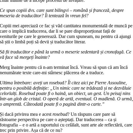
chiar înainte de a începe procesul de învățare.
Ce spun copiii dvs. care sunt bilingvi – română și franceză, despre
meseria de traducător? Îi tentează în vreun fel?
Copiii mei apreciază ce fac și văd cantitatea monumentală de muncă pe
care o implică traducerea, dar li se pare disproporționat față de
veniturile pe care le generează. Dar cum spuneam, nu pentru că ajungi
să știi o limbă poți să devii și traducător literar.
Să fii traducător e până la urmă o meserie sedentară și cronofagă. Ce
vă face să mergeți înainte?
Merg înainte pentru că n-am terminat încă. Vreau să spun că am încă
nenumărate texte care-mi stârnesc plăcerea de a traduce.
Ultima întrebare: aveți un
rosebud
? Îl citez aici pe Pierre Assouline,
pentru o posibilă definiție: „Un nimic care ne trădează și ne dezvăluie
celorlalți. Rosebud poate fi o haină, un obiect, un gest. Un peisaj nins
într-un glob de cristal. O operă de artă, eventual. O madlenă. O urmă
o amprentă. Câteodată poate fi o pagină dintr-o carte.”
Și dacă privirea mea e acest
rosebud
? Un răspuns care pare să
răstoarne perspectiva pe care o așteptați. Dar traducerea – ca și
fotografia – e o artă a raportului cu celălalt, sunt arte ale reflectării, care
trec prin privire. Așa că de ce nu?