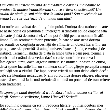
Dar cum ia naștere dorința de a traduce o carte? Ce alchimie se
produce în mintea traducătorului sau ce criterii se activează? Un
studiu de piață, gustul cititorilor în limba țintă? Sau e vorba de un
instinct care se cizelează de-a lungul timpului?
Lucrurile au evoluat de-a lungul timpului. Dorința de a traduce o carte
se naște odată cu profunda ei înțelegere și dintr-un soi de empatie față
de carte și față de autorul ei, că nu pot fi citiți pentru moment în altă
limbă. E un sentiment foarte puternic, în care se amestecă dorința
personală cu conștiința necesității de a înscrie un obiect literar într-un
peisaj care să-i permită să atingă universalitatea. Și, da, e vorba și de
instinct. Termenul studiu de piață în limba țintă e cam prea formal, e
vorba mai curând de a vedea dacă o carte contribuie cu ceva la
înțelegerea lumii, dacă lărgește limitele sensibilității noastre de cititor,
dacă spune lucrurile într-un stil literar care îmbogățește percepția asupr
realității sau a visului. De fapt, aceste criterii nu sunt deloc altele decât
cele ale literaturii netraduse. N-am vorbit încă despre plăcere: plăcerea
estetică resimțită la lectură trebuie să conțină un potențial de transmitere
prin traducere…
Se spune pe bună dreptate că traducătorul este al doilea scriitor al
cărții. Sunteți o scriitoare, Laure Hinckel? Scrieți?
Eu spun întotdeauna că
scriu
traduceri literare. Și interlocutorii mei
ridică din sprâncene – ăsta e într-un fel și scopul! E un răspuns destul