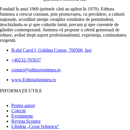
Fondată în anul 1969 (primele cărți au apărut în 1970), Editura
Junimea a crescut constant, prin promovarea, cu precădere, a culturii
naţionale, acordând atenţie creaţiilor românilor de pretutindeni,
deschizându-se şi spre culturile lumii, precum şi spre curentele de
gândire contemporană. Junimea vă propune o ofertă generoasă de
editare, având drept suport profesionalismul, experiența, continuitatea
exigentă.
B-dul Carol I, Grădina Copou, 700506, Iași
+40232-705837
contact@editurajunimea.ro
www.EdituraJunimea.ro
INFORMAŢII UTILE
Pentru autori
Colecţii
Evenimente
Revista Scriptor
Librăria „Cezar Ivănescu”