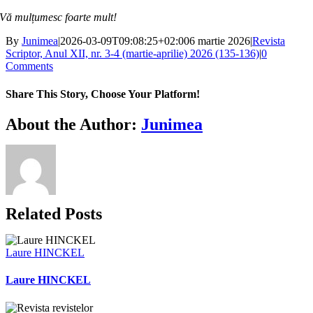
Vă mulțumesc foarte mult!
By
Junimea
|
2026-03-09T09:08:25+02:00
6 martie 2026
|
Revista
Scriptor, Anul XII, nr. 3-4 (martie-aprilie) 2026 (135-136)
|
0
Comments
Share This Story, Choose Your Platform!
Facebook
X
Bluesky
Reddit
LinkedIn
WhatsApp
Telegram
Tumblr
Xing
Email
Copy
About the Author:
Junimea
Link
Related Posts
Laure HINCKEL
Laure HINCKEL