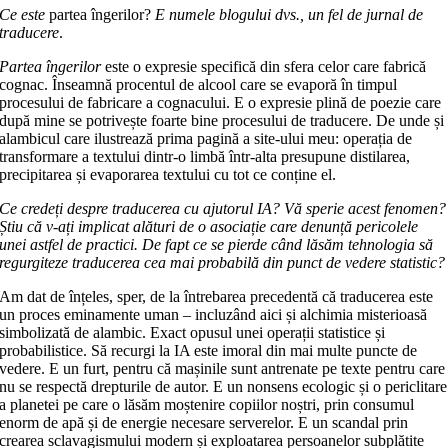
Ce este
partea îngerilor?
E numele blogului dvs., un fel de jurnal de
traducere
.
Partea îngerilor
este o expresie specifică din sfera celor care fabrică
cognac. Înseamnă procentul de alcool care se evaporă în timpul
procesului de fabricare a cognacului. E o expresie plină de poezie care
după mine se potrivește foarte bine procesului de traducere. De unde și
alambicul care ilustrează prima pagină a site-ului meu: operația de
transformare a textului dintr-o limbă într-alta presupune distilarea,
precipitarea și evaporarea textului cu tot ce conține el.
Ce credeți despre traducerea cu ajutorul IA? Vă sperie acest fenomen?
Știu că v-ați implicat alături de o asociație care denunță pericolele
unei astfel de practici. De fapt ce se pierde când lăsăm tehnologia să
regurgiteze traducerea cea mai probabilă din punct de vedere statistic?
Am dat de înțeles, sper, de la întrebarea precedentă că traducerea este
un proces eminamente uman – incluzând aici și alchimia misterioasă
simbolizată de alambic. Exact opusul unei operații statistice și
probabilistice. Să recurgi la IA este imoral din mai multe puncte de
vedere. E un furt, pentru că mașinile sunt antrenate pe texte pentru care
nu se respectă drepturile de autor. E un nonsens ecologic și o periclitare
a planetei pe care o lăsăm moștenire copiilor noștri, prin consumul
enorm de apă și de energie necesare serverelor. E un scandal prin
crearea sclavagismului modern și exploatarea persoanelor subplătite