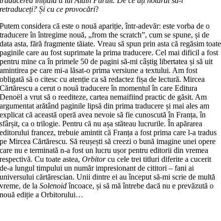
traducerea inițială a lui Alain Paruit. De ce ați hotărât să-l
retraduceți? Și cu ce provocări
?
Putem considera că este o nouă apariție, într-adevăr: este vorba de o
traducere în întregime nouă, „from the scratch”, cum se spune, și de
data asta, fără fragmente tăiate. Vreau să spun prin asta că regăsim toat
paginile care au fost suprimate la prima traducere. Cel mai dificil a fost
pentru mine ca în primele 50 de pagini să-mi câștig libertatea și să uit
amintirea pe care mi-a lăsat-o prima versiune a textului. Am fost
obligată să o citesc cu atenție ca să redactez fișa de lectură. Mircea
Cărtărescu a cerut o nouă traducere în momentul în care Editura
Denoël a vrut să o reediteze, cartea nemaifiind practic de găsit. Am
argumentat arătând paginile lipsă din prima traducere și mai ales am
explicat că această operă avea nevoie să fie cunoscută în Franța, în
sfârșit, ca o trilogie. Pentru că nu așa stăteau lucrurile. În apărarea
editorului francez, trebuie amintit că Franța a fost prima care l-a tradus
pe Mircea Cărtărescu. Să reușești să creezi o bună imagine unei opere
care nu e terminată n-a fost un lucru ușor pentru editorii din vremea
respectivă. Cu toate astea,
Orbitor
cu cele trei titluri diferite a cucerit
de-a lungul timpului un număr impresionant de cititori – fani ai
universului cărtărescian. Unii dintre ei au început să-mi scrie de multă
vreme, de la
Solenoid
încoace, și să mă întrebe dacă nu e prevăzută o
nouă ediție a Orbitorului…