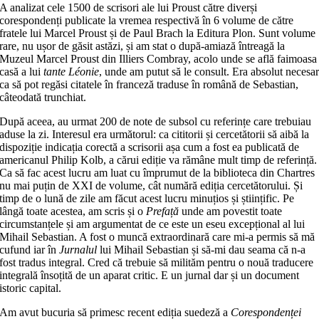
A analizat cele 1500 de scrisori ale lui Proust către diverși
corespondenți publicate la vremea respectivă în 6 volume de către
fratele lui Marcel Proust și de Paul Brach la Editura Plon. Sunt volume
rare, nu ușor de găsit astăzi, și am stat o după-amiază întreagă la
Muzeul Marcel Proust din Illiers Combray, acolo unde se află faimoasa
casă a lui
tante Léonie
, unde am putut să le consult. Era absolut necesa
ca să pot regăsi citatele în franceză traduse în română de Sebastian,
câteodată trunchiat.
După aceea, au urmat 200 de note de subsol cu referințe care trebuiau
aduse la zi. Interesul era următorul: ca cititorii și cercetătorii să aibă la
dispoziție indicația corectă a scrisorii așa cum a fost ea publicată de
americanul Philip Kolb, a cărui ediție va rămâne mult timp de referință.
Ca să fac acest lucru am luat cu împrumut de la biblioteca din Chartres
nu mai puțin de XXI de volume, cât numără ediția cercetătorului. Și
timp de o lună de zile am făcut acest lucru minuțios și științific. Pe
lângă toate acestea, am scris și o
Prefață
unde am povestit toate
circumstanțele și am argumentat de ce este un eseu excepțional al lui
Mihail Sebastian. A fost o muncă extraordinară care mi-a permis să mă
cufund iar în
Jurnalul
lui Mihail Sebastian și să-mi dau seama că n-a
fost tradus integral. Cred că trebuie să milităm pentru o nouă traducere
integrală însoțită de un aparat critic. E un jurnal dar și un document
istoric capital.
Am avut bucuria să primesc recent ediția suedeză a
Corespondenței