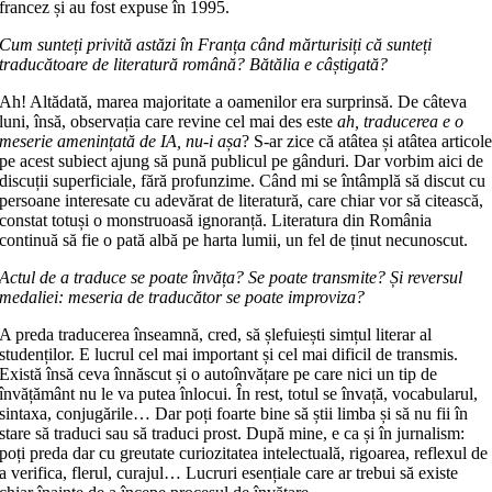
francez și au fost expuse în 1995.
Cum sunteți privită astăzi în Franța când mărturisiți că sunteți
traducătoare de literatură română? Bătălia e câștigată?
Ah! Altădată, marea majoritate a oamenilor era surprinsă. De câteva
luni, însă, observația care revine cel mai des este
ah, traducerea e o
meserie amenințată de IA, nu-i așa
? S-ar zice că atâtea și atâtea articol
pe acest subiect ajung să pună publicul pe gânduri. Dar vorbim aici de
discuții superficiale, fără profunzime. Când mi se întâmplă să discut cu
persoane interesate cu adevărat de literatură, care chiar vor să citească,
constat totuși o monstruoasă ignoranță. Literatura din România
continuă să fie o pată albă pe harta lumii, un fel de ținut necunoscut.
Actul de a traduce se poate învăța? Se poate transmite? Și reversul
medaliei: meseria de traducător se poate improviza?
A preda traducerea înseamnă, cred, să șlefuiești simțul literar al
studenților. E lucrul cel mai important și cel mai dificil de transmis.
Există însă ceva înnăscut și o autoînvățare pe care nici un tip de
învățământ nu le va putea înlocui. În rest, totul se învață, vocabularul,
sintaxa, conjugările… Dar poți foarte bine să știi limba și să nu fii în
stare să traduci sau să traduci prost. După mine, e ca și în jurnalism:
poți preda dar cu greutate curiozitatea intelectuală, rigoarea, reflexul de
a verifica, flerul, curajul… Lucruri esențiale care ar trebui să existe