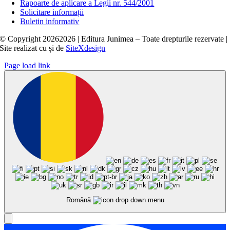
Rapoarte de aplicare a Legii nr. 544/2001
Solicitare informații
Buletin informativ
© Copyright
20262026 | Editura Junimea – Toate drepturile rezervate |
Site realizat cu
și
de
SiteXdesign
Page load link
Română