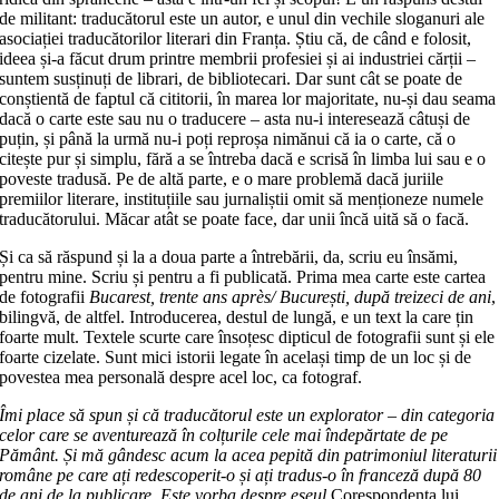
de militant: traducătorul este un autor, e unul din vechile sloganuri ale
asociației traducătorilor literari din Franța. Știu că, de când e folosit,
ideea și-a făcut drum printre membrii profesiei și ai industriei cărții –
suntem susținuți de librari, de bibliotecari. Dar sunt cât se poate de
conștientă de faptul că cititorii, în marea lor majoritate, nu-și dau seama
dacă o carte este sau nu o traducere – asta nu-i interesează câtuși de
puțin, și până la urmă nu-i poți reproșa nimănui că ia o carte, că o
citește pur și simplu, fără a se întreba dacă e scrisă în limba lui sau e o
poveste tradusă. Pe de altă parte, e o mare problemă dacă juriile
premiilor literare, instituțiile sau jurnaliștii omit să menționeze numele
traducătorului. Măcar atât se poate face, dar unii încă uită să o facă.
Și ca să răspund și la a doua parte a întrebării, da, scriu eu însămi,
pentru mine. Scriu și pentru a fi publicată. Prima mea carte este cartea
de fotografii
Bucarest, trente ans après/ București, după treizeci de ani
,
bilingvă, de altfel. Introducerea, destul de lungă, e un text la care țin
foarte mult. Textele scurte care însoțesc dipticul de fotografii sunt și ele
foarte cizelate. Sunt mici istorii legate în același timp de un loc și de
povestea mea personală despre acel loc, ca fotograf.
Îmi place să spun și că traducătorul este un explorator – din categoria
celor care se aventurează în colțurile cele mai îndepărtate de pe
Pământ. Și mă gândesc acum la acea pepită din patrimoniul literaturii
române pe care ați redescoperit-o și ați tradus-o în franceză după 80
de ani de la publicare. Este vorba despre eseul
Corespondența lui