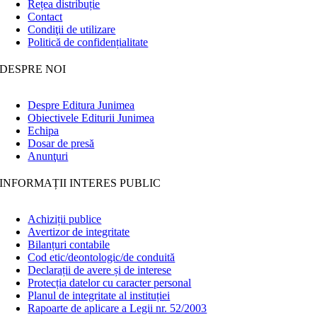
Rețea distribuție
Contact
Condiţii de utilizare
Politică de confidențialitate
DESPRE NOI
Despre Editura Junimea
Obiectivele Editurii Junimea
Echipa
Dosar de presă
Anunţuri
INFORMAȚII INTERES PUBLIC
Achiziții publice
Avertizor de integritate
Bilanțuri contabile
Cod etic/deontologic/de conduită
Declarații de avere și de interese
Protecția datelor cu caracter personal
Planul de integritate al instituției
Rapoarte de aplicare a Legii nr. 52/2003