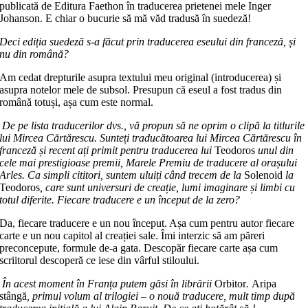
publicată de Editura Faethon în traducerea prietenei mele Inger
Johanson. E chiar o bucurie să mă văd tradusă în suedeză!
Deci ediția suedeză s-a făcut prin traducerea eseului din franceză, și
nu din română?
Am cedat drepturile asupra textului meu original (introducerea) și
asupra notelor mele de subsol. Presupun că eseul a fost tradus din
română totuși, așa cum este normal.
De pe lista traducerilor dvs., vă propun să ne oprim o clipă la titlurile
lui Mircea Cărtărescu. Sunteți traducătoarea lui Mircea Cărtărescu în
franceză și recent ați primit pentru traducerea lui
Teodoros
unul din
cele mai prestigioase premii, Marele Premiu de traducere al orașului
Arles. Ca simpli cititori, suntem uluiți când trecem de la
Solenoid
la
Teodoros
, care sunt universuri de creație, lumi imaginare și limbi cu
totul diferite. Fiecare traducere e un început de la zero?
Da, fiecare traducere e un nou început. Așa cum pentru autor fiecare
carte e un nou capitol al creației sale. Îmi interzic să am păreri
preconcepute, formule de-a gata. Descopăr fiecare carte așa cum
scriitorul descoperă ce iese din vârful stiloului.
În acest moment în Franța putem găsi în librării
Orbitor
.
Aripa
stângă
, primul volum al trilogiei – o nouă traducere, mult timp după