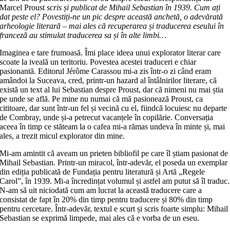
Marcel Proust
scris și publicat de Mihail Sebastian în 1939. Cum ați
dat peste el? Povestiți-ne un pic despre această anchetă, o adevărată
arheologie literară – mai ales că recuperarea și traducerea eseului în
franceză au stimulat traducerea sa și în alte limbi…
Imaginea e tare frumoasă. Îmi place ideea unui explorator literar care
scoate la iveală un teritoriu. Povestea acestei traduceri e chiar
pasionantă. Editorul Jérôme Carassou mi-a zis într-o zi când eram
amândoi la Suceava, cred, printr-un hazard al întâlnirilor literare, că
există un text al lui Sebastian despre Proust, dar că nimeni nu mai știa
pe unde se află. Pe mine nu numai că mă pasionează Proust, ca
cititoare, dar sunt într-un fel și vecină cu el, fiindcă locuiesc nu departe
de Combray, unde și-a petrecut vacanțele în copilărie. Conversația
aceea în timp ce stăteam la o cafea mi-a rămas undeva în minte și, mai
ales, a trezit micul explorator din mine.
Mi-am amintit că aveam un prieten bibliofil pe care îl știam pasionat de
Mihail Sebastian. Printr-un miracol, într-adevăr, el poseda un exemplar
din ediția publicată de Fundația pentru literatură și Artă „Regele
Carol”, în 1939. Mi-a încredințat volumul și astfel am putut să îl traduc.
N-am să uit niciodată cum am lucrat la această traducere care a
consistat de fapt în 20% din timp pentru traducere și 80% din timp
pentru cercetare. Într-adevăr, textul e scurt și scris foarte simplu: Mihail
Sebastian se exprimă limpede, mai ales că e vorba de un eseu.