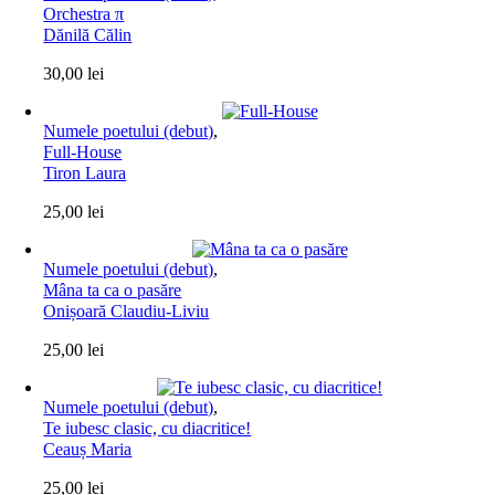
Orchestra π
Dănilă Călin
30,00
lei
Numele poetului (debut)
,
Full-House
Tiron Laura
25,00
lei
Numele poetului (debut)
,
Mâna ta ca o pasăre
Onișoară Claudiu-Liviu
25,00
lei
Numele poetului (debut)
,
Te iubesc clasic, cu diacritice!
Ceauș Maria
25,00
lei