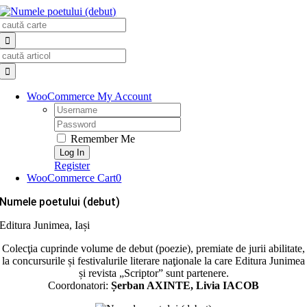
Skip
Search
to
for:
content
Search
for:
WooCommerce My Account
Username:
Password:
Remember Me
Register
WooCommerce Cart
0
Numele poetului (debut)
Editura Junimea, Iași
Colecţia cuprinde volume de debut (poezie), premiate de jurii abilitate,
la concursurile și festivalurile literare naţionale la care Editura Junimea
și revista „Scriptor” sunt partenere.
Coordonatori:
Șerban AXINTE, Livia IACOB