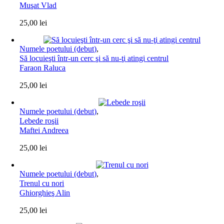
Muşat Vlad
25,00
lei
Numele poetului (debut)
,
Să locuieşti într-un cerc şi să nu-ţi atingi centrul
Faraon Raluca
25,00
lei
Numele poetului (debut)
,
Lebede roşii
Maftei Andreea
25,00
lei
Numele poetului (debut)
,
Trenul cu nori
Ghiorghieş Alin
25,00
lei