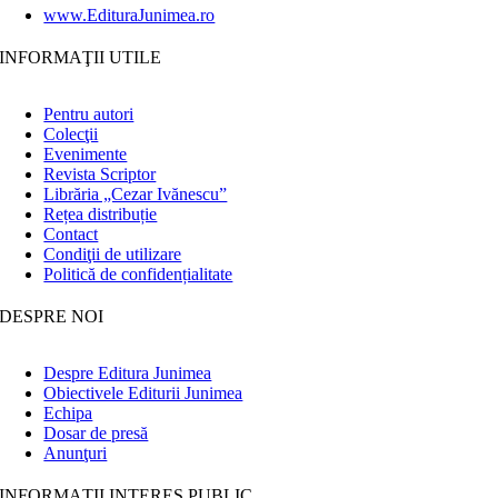
www.EdituraJunimea.ro
INFORMAŢII UTILE
Pentru autori
Colecţii
Evenimente
Revista Scriptor
Librăria „Cezar Ivănescu”
Rețea distribuție
Contact
Condiţii de utilizare
Politică de confidențialitate
DESPRE NOI
Despre Editura Junimea
Obiectivele Editurii Junimea
Echipa
Dosar de presă
Anunţuri
INFORMAȚII INTERES PUBLIC