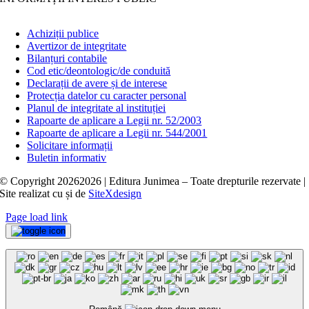
Achiziții publice
Avertizor de integritate
Bilanțuri contabile
Cod etic/deontologic/de conduită
Declarații de avere și de interese
Protecția datelor cu caracter personal
Planul de integritate al instituției
Rapoarte de aplicare a Legii nr. 52/2003
Rapoarte de aplicare a Legii nr. 544/2001
Solicitare informații
Buletin informativ
© Copyright
20262026 | Editura Junimea – Toate drepturile rezervate |
Site realizat cu
și
de
SiteXdesign
Page load link