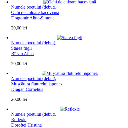
Numele poetului (debut)
,
Ochi de culoare bacoviană
Dragomir Alina-Simona
20,00
lei
Numele poetului (debut)
,
Starea fugii
Bîrsan Alina
20,00
lei
Numele poetului (debut)
,
Mușcătura fluturelui japonez
Drăgan Cornelius
20,00
lei
Numele poetului (debut)
,
Reflexie
Doroftei Hristina