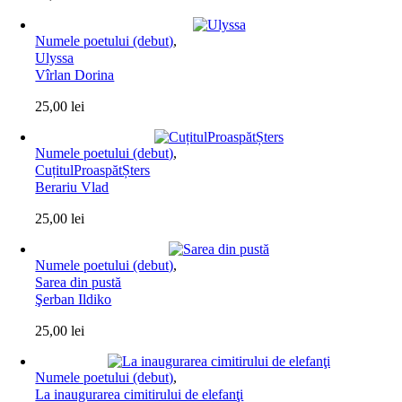
Numele poetului (debut)
,
Ulyssa
Vîrlan Dorina
25,00
lei
Numele poetului (debut)
,
CuțitulProaspătȘters
Berariu Vlad
25,00
lei
Numele poetului (debut)
,
Sarea din pustă
Şerban Ildiko
25,00
lei
Numele poetului (debut)
,
La inaugurarea cimitirului de elefanţi