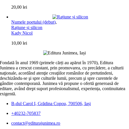
20,00
lei
Numele poetului (debut)
,
Rațiune și silicon
Kady Nicol
10,00
lei
Fondată în anul 1969 (primele cărți au apărut în 1970), Editura
Junimea a crescut constant, prin promovarea, cu precădere, a culturii
naţionale, acordând atenţie creaţiilor românilor de pretutindeni,
deschizându-se şi spre culturile lumii, precum şi spre curentele de
gândire contemporană. Junimea vă propune o ofertă generoasă de
editare, având drept suport profesionalismul, experiența, continuitatea
exigentă.
B-dul Carol I, Grădina Copou, 700506, Iași
+40232-705837
contact@editurajunimea.ro