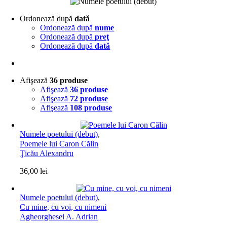
Ordonează după
dată
Ordonează după
nume
Ordonează după
preţ
Ordonează după
dată
Afişează
36 produse
Afişează
36 produse
Afişează
72 produse
Afişează
108 produse
Numele poetului (debut)
,
Poemele lui Caron Călin
Ţicău Alexandru
36,00
lei
Numele poetului (debut)
,
Cu mine, cu voi, cu nimeni
Agheorghesei A. Adrian