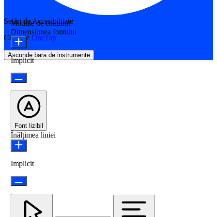
Setări de Accesibilitate
Module de conținut
Dimensiunea fontului
Creat de
OneTap
Ascunde bara de instrumente
Implicit
Font lizibil
Înălțimea liniei
Implicit