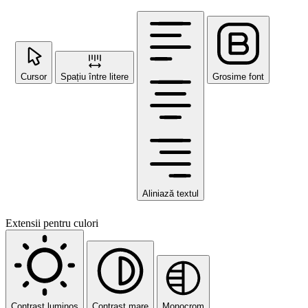
Cursor
Spațiu între litere
Grosime font
Aliniază textul
Extensii pentru culori
Contrast luminos
Contrast mare
Monocrom