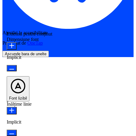
Ajustări la accesibilitate
Extensii pentru conținut
Dimensiune font
Propulsat de
OneTap
Ascunde bara de unelte
Implicit
Font lizibil
Înălțime linie
Implicit