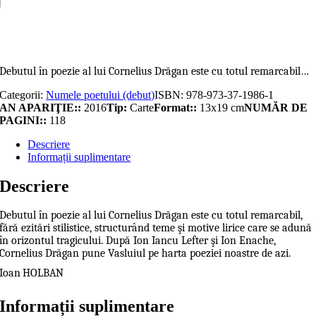
japonez
Adaugă în coș
Debutul în poezie al lui Cornelius Drăgan este cu totul remarcabil…
Categorii:
Numele poetului (debut)
ISBN:
978-973-37-1986-1
AN APARIŢIE::
2016
Tip:
Carte
Format::
13x19 cm
NUMĂR DE
PAGINI::
118
Descriere
Informații suplimentare
Descriere
Debutul în poezie al lui Cornelius Drăgan este cu totul remarcabil,
fără ezitări stilistice, structurând teme şi motive lirice care se adună
în orizontul tragicului. După Ion Iancu Lefter şi Ion Enache,
Cornelius Drăgan pune Vasluiul pe harta poeziei noastre de azi.
Ioan HOLBAN
Informații suplimentare