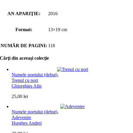
AN APARIŢIE:
2016
Format:
13×19 cm
NUMĂR DE PAGINI:
118
Cărţi din aceeaşi colecţie
Numele poetului (debut)
,
Trenul cu nori
Ghiorghieş Alin
25,00
lei
Numele poetului (debut)
,
Adevenire
Hurgheş Andrei