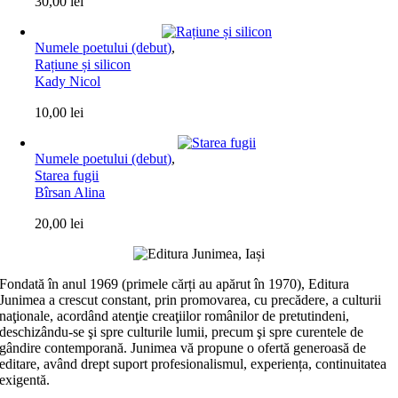
30,00
lei
Numele poetului (debut)
,
Rațiune și silicon
Kady Nicol
10,00
lei
Numele poetului (debut)
,
Starea fugii
Bîrsan Alina
20,00
lei
Fondată în anul 1969 (primele cărți au apărut în 1970), Editura
Junimea a crescut constant, prin promovarea, cu precădere, a culturii
naţionale, acordând atenţie creaţiilor românilor de pretutindeni,
deschizându-se şi spre culturile lumii, precum şi spre curentele de
gândire contemporană. Junimea vă propune o ofertă generoasă de
editare, având drept suport profesionalismul, experiența, continuitatea
exigentă.