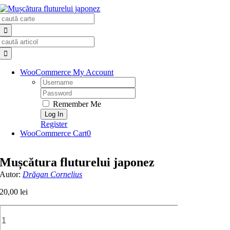
Skip
Search
to
for:
content
Search
for:
WooCommerce My Account
Username:
Password:
Remember Me
Register
WooCommerce Cart
0
Mușcătura fluturelui japonez
Autor:
Drăgan Cornelius
20,00
lei
Cantitate
Mușcătura
fluturelui