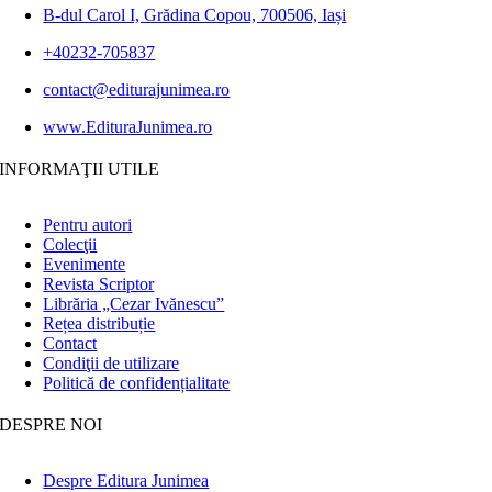
B-dul Carol I, Grădina Copou, 700506, Iași
+40232-705837
contact@editurajunimea.ro
www.EdituraJunimea.ro
INFORMAŢII UTILE
Pentru autori
Colecţii
Evenimente
Revista Scriptor
Librăria „Cezar Ivănescu”
Rețea distribuție
Contact
Condiţii de utilizare
Politică de confidențialitate
DESPRE NOI
Despre Editura Junimea