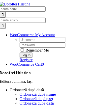
Skip
Search
to
for:
content
Search
for:
WooCommerce My Account
Username:
Password:
Remember Me
Register
WooCommerce Cart
0
Doroftei Hristina
Editura Junimea, Iași
Ordonează după
dată
Ordonează după
nume
Ordonează după
preţ
Ordonează după
dată