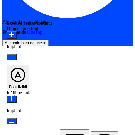
Ajustări la accesibilitate
Extensii pentru conținut
Dimensiune font
Propulsat de
OneTap
Ascunde bara de unelte
Implicit
Font lizibil
Înălțime linie
Implicit