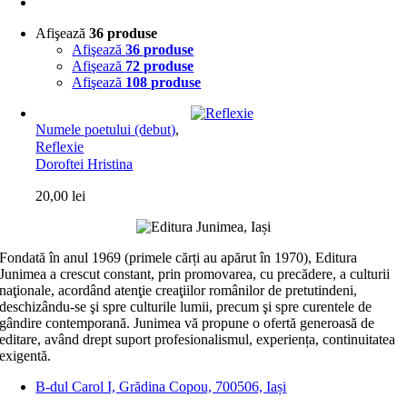
Afişează
36 produse
Afişează
36 produse
Afişează
72 produse
Afişează
108 produse
Numele poetului (debut)
,
Reflexie
Doroftei Hristina
20,00
lei
Fondată în anul 1969 (primele cărți au apărut în 1970), Editura
Junimea a crescut constant, prin promovarea, cu precădere, a culturii
naţionale, acordând atenţie creaţiilor românilor de pretutindeni,
deschizându-se şi spre culturile lumii, precum şi spre curentele de
gândire contemporană. Junimea vă propune o ofertă generoasă de
editare, având drept suport profesionalismul, experiența, continuitatea
exigentă.
B-dul Carol I, Grădina Copou, 700506, Iași