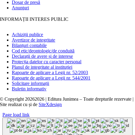
Dosar de presă
Anunţuri
INFORMAȚII INTERES PUBLIC
Achiziții publice
Avertizor de integritate
Bilanțuri contabile
Cod etic/deontologic/de conduită
Declarații de avere și de interese
Protecția datelor cu caracter personal
Planul de integritate al instituției
Rapoarte de aplicare a Legii nr. 52/2003
Rapoarte de aplicare a Legii nr. 544/2001
Solicitare informații
Buletin informativ
© Copyright
20262026 | Editura Junimea – Toate drepturile rezervate |
Site realizat cu
și
de
SiteXdesign
Page load link