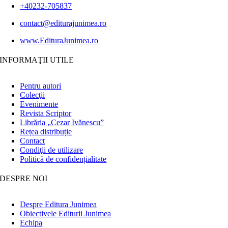
+40232-705837
contact@editurajunimea.ro
www.EdituraJunimea.ro
INFORMAŢII UTILE
Pentru autori
Colecţii
Evenimente
Revista Scriptor
Librăria „Cezar Ivănescu”
Rețea distribuție
Contact
Condiţii de utilizare
Politică de confidențialitate
DESPRE NOI
Despre Editura Junimea
Obiectivele Editurii Junimea
Echipa