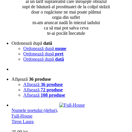
ai un tarif suprarealist care înroşeşte obrazul
supt de băutură al prostituatei de la colţul străzii
doar o rugăciune ne mai poate pălmui
orgia din suflet
m-am aruncat nadă în miezul iadului
ca să mai pot salva ceva
te-ai pocăit înecatule
Ordonează după
dată
Ordonează după
nume
Ordonează după
preţ
Ordonează după
dată
Afişează
36 produse
Afişează
36 produse
Afişează
72 produse
Afişează
108 produse
Numele poetului (debut)
,
Full-House
Tiron Laura
25,00
lei