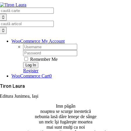
Skip
Search
to
for:
content
Search
for:
WooCommerce My Account
Username:
Password:
Remember Me
Register
WooCommerce Cart
0
Tiron Laura
Editura Junimea, Iași
Imn păgân
noaptea se scurge inestetică
nebunia lasă dâre leneşe de sânge
un melc îşi fugăreşte moartea
mai sunt mulţi ca noi