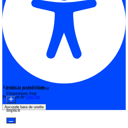
Ajustări la accesibilitate
Extensii pentru conținut
Dimensiune font
Propulsat de
OneTap
Ascunde bara de unelte
Implicit