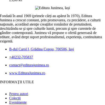
Fondată în anul 1969 (primele cărți au apărut în 1970), Editura
Junimea a crescut constant, prin promovarea, cu precădere, a culturii
naţionale, acordând atenţie creaţiilor românilor de pretutindeni,
deschizându-se şi spre culturile lumii, precum şi spre curentele de
gândire contemporană. Junimea vă propune o ofertă generoasă de
editare, având drept suport profesionalismul, experiența, continuitatea
exigentă.
B-dul Carol I, Grădina Copou, 700506, Iași
+40232-705837
contact@editurajunimea.ro
www.EdituraJunimea.ro
INFORMAŢII UTILE
Pentru autori
Colecţii
Evenimente