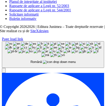
Planul de integritate al instituției
Rapoarte de aplicare a Legii nr. 52/2003
Rapoarte de aplicare a Legii nr. 544/2001
Solicitare informații
Buletin informativ
© Copyright
20262026 | Editura Junimea – Toate drepturile rezervate |
Site realizat cu
și
de
SiteXdesign
Page load link
Română