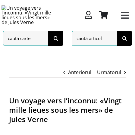
Skip
to
content
Search
Search
for:
for:
Anteriorul
Următorul
Un voyage vers l’inconnu: «Vingt
mille lieues sous les mers» de
Jules Verne