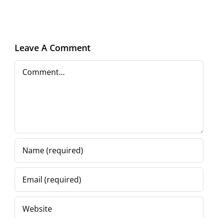
iau
de
la
Leave A Comment
capăt)
Comment