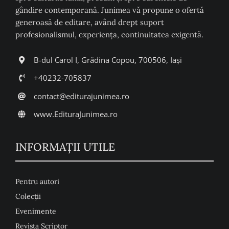
gândire contemporană. Junimea vă propune o ofertă
generoasă de editare, având drept suport
profesionalismul, experiența, continuitatea exigentă.
B-dul Carol I, Grădina Copou, 700506, Iași
+40232-705837
contact@editurajunimea.ro
www.EdituraJunimea.ro
INFORMAŢII UTILE
Pentru autori
Colecţii
Evenimente
Revista Scriptor