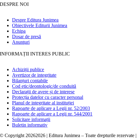
DESPRE NOI
Despre Editura Junimea
Obiectivele Editurii Junimea
Echipa
Dosar de presă
Anunţuri
INFORMAȚII INTERES PUBLIC
Achiziții publice
Avertizor de integritate
Bilanțuri contabile
Cod etic/deontologic/de conduită
Declarații de avere și de interese
Protecția datelor cu caracter personal
Planul de integritate al instituției
Rapoarte de aplicare a Legii nr. 52/2003
Rapoarte de aplicare a Legii nr. 544/2001
Solicitare informații
Buletin informativ
© Copyright
20262026 | Editura Junimea – Toate drepturile rezervate |