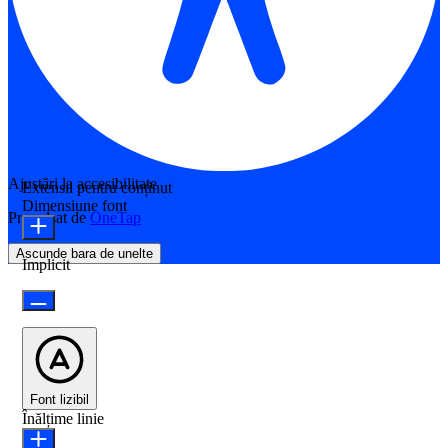
Ajustări la accesibilitate
Extensii pentru conținut
Dimensiune font
Propulsat de
OneTap
Ascunde bara de unelte
Implicit
Font lizibil
Înălțime linie