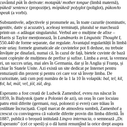
cuvântul
pük
în derivate:
motapük/ mother tongue
(limbă maternă),
püked/ sentence
(propoziție),
möpüked/ polyglot
(poliglot),
pükon/to
speak
(a vorbi).
Substantivele, adjectivele și pronumele au, în toate cazurile (nominativ,
genitiv, dativ și acuzativ), aceleași terminații, pluralul se marchează
printr-un
-s
adăugat singularului. Verbul are o mulțime de afixe –
Harris și Taylor menționează, în
Landmarks in Linguistic Thought I
,
550.440 de forme separate, dar regulate. Avantajul regularității în limbă
este uriaș: formele gramaticale ale cuvintelor pot fi deduse, nu trebuie
învățate pe dinafară, numai că, în cazul de față, bietele cuvinte de bază
sunt copleșite de mulțimea de prefixe și sufixe. Limba a avut, la vreme
ei, un succes uriaș, mai ales în Germania, dar și în Anglia și Franța, și
chiar în Statele Unite. Azi există un site dedicat pe Internet pentru
entuziaștii din prezent și pentru cei care vor să învețe limba. De
curiozitate, iată cum poți număra de la 1 la 10 în volapük:
bal, tel, kil,
fol, lul, mäl, vel, jöl, zül, deg.
Esperanto a fost creată de Ludwik Zamenhof, evreu rus născut în
1859, în Bialystok (parte a Poloniei de azi), un oraș în care locuiau
patru etnii diferite (germani, ruși, polonezi și evrei) care trăiau în
ostilitate încrucișată. Copil marcat de atmosfera sumbră, Zamenhof a
crescut cu convingerea că valorile diferite provin din limba diferită. În
1887, publică o broșură intitulată
Lingvo internacia
, o semnează „Dr.
Esperanto” (cel ce speră) și o dă lumii renunțând la orice drept asupra