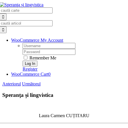
Skip
Search
to
for:
content
Search
for:
WooCommerce My Account
Username:
Password:
Remember Me
Register
WooCommerce Cart
0
Anteriorul
Următorul
Speranţa și lingvistica
Laura Carmen CUȚITARU