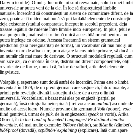
Darwin teoriile). Omul și lucrurile lui sunt reevaluate, soluția unei limbi
universale ar putea veni de la ele. În loc să disprețuiești limbile
naturale, încercând să construiești un sistem de comunicare diferit, de l
zero, poate ar fi o idee mai bună să pui laolaltă elemente de construcție
deja existente (studiul comparatist, început în secolul precedent, deja
trasase legături de rudenie între limbile indo-europene). În plus, țelul e
mai pragmatic, mai realist: o limbă unică accesibilă oricui pentru a ne
putea înțelege cu oricine. Aceasta înseamnă un sistem gramatical
predictibil (fără neregularități de formă), un vocabular cât mai mic și un
inventar mare de afixe care, prin atașare la cuvintele primare, să ducă la
un număr cât mai mare de derivate. O structură modulară regulată, cum
am zice azi, ca o mobilă în care, distribuind diferit componentele, obții
o varietate de forme, numai că, în loc de rafturi, articulezi elemente
lingvistice.
Volapük și esperanto sunt două astfel de încercări. Prima este o limbă
inventată în 1879, de un preot german care susține că, într-o noapte, a
primit prin revelație divină instrucțiuni clare de a crea o limbă
universală. Vocabularul e bazat mai ales pe engleză (parțial pe
germană), însă ortografia neinspirată (trei vocale au
umlaut
) ascunde d
multe ori acest lucru. Numele provine din germanul
Volk
(popor),
vola
fiind genitivul, urmat de
pük
, de la englezescul
speak
(a vorbi). Arika
Okrent, în
In the Land of Invented Languages/ Pe tărâmul limbilor
inventate
, dă mai multe exemple:
löf/love
(iubire)
, smül/smile
(zâmbet)
,
blöf/proof
(dovadă)
, seplänön/ explaining
(explicare). Iată cum apare