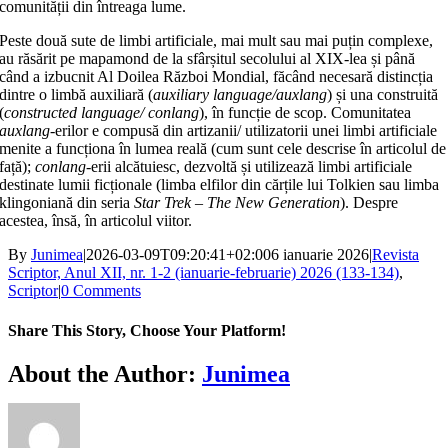
comunității din întreaga lume.
Peste două sute de limbi artificiale, mai mult sau mai puțin complexe,
au răsărit pe mapamond de la sfârșitul secolului al XIX-lea și până
când a izbucnit Al Doilea Război Mondial, făcând necesară distincția
dintre o limbă auxiliară (
auxiliary language/auxlang
) și una construită
(
constructed language/ conlang
), în funcție de scop. Comunitatea
auxlang
-erilor e compusă din artizanii/ utilizatorii unei limbi artificiale
menite a funcționa în lumea reală (cum sunt cele descrise în articolul de
față);
conlang
-erii alcătuiesc, dezvoltă și utilizează limbi artificiale
destinate lumii ficționale (limba elfilor din cărțile lui Tolkien sau limba
klingoniană din seria
Star Trek – The New Generation
). Despre
acestea, însă, în articolul viitor.
By
Junimea
|
2026-03-09T09:20:41+02:00
6 ianuarie 2026
|
Revista
Scriptor, Anul XII, nr. 1-2 (ianuarie-februarie) 2026 (133-134)
,
Scriptor
|
0 Comments
Share This Story, Choose Your Platform!
Facebook
X
Bluesky
Reddit
LinkedIn
WhatsApp
Telegram
Tumblr
Xing
Email
Copy
About the Author:
Junimea
Link