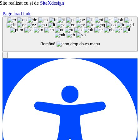
Site realizat cu
și
de
SiteXdesign
Page load link
Română