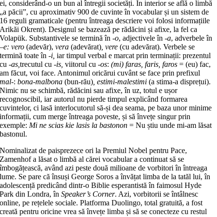
ei, considerând-o un bun al întregii societăți. În interior se află o limbă
„a păcii”, cu aproximativ 900 de cuvinte în vocabular și un sistem de
16 reguli gramaticale (pentru întreaga descriere voi folosi informațiile
Arikăi Okrent). Designul se bazează pe rădăcini și afixe, la fel ca
Volapük. Substantivele se termină în
-o
, adjectivele în
-a
, adverbele în
–
e: vero
(adevăr),
vera
(adevărat)
, vere
(cu adevărat). Verbele se
termină toate în
-i,
iar timpul verbal e marcat prin terminații: prezentul
cu
-as,
trecutul cu
-is,
viitorul cu
-os
:
(mi) faras, faris, faros
= (eu) fac,
am făcut, voi face. Antonimul oricărui cuvânt se face prin prefixul
mal-
:
bona-malbona
(bun-rău)
, estimi-malestimi
(a stima-a disprețui).
Nimic nu se schimbă, rădăcini sau afixe, în uz, totul e ușor
recognoscibil, iar autorul nu pierde timpul explicând formarea
cuvintelor, ci lasă interlocutorul să-și dea seama, pe baza unor minime
informații, cum merge întreaga poveste, și să învețe singur prin
exemple:
Mi ne scias kie lasis la bastonon
= Nu știu unde mi-am lăsat
bastonul.
Nominalizat de paisprezece ori la Premiul Nobel pentru Pace,
Zamenhof a lăsat o limbă al cărei vocabular a continuat să se
îmbogățească, având azi peste două milioane de vorbitori în întreaga
lume. Se pare că însuși George Soros a învățat limba de la tatăl lui, în
adolescență predicând dintr-o Biblie esperantistă în faimosul Hyde
Park din Londra, în
Speaker’s Corner
. Azi, vorbitorii se întâlnesc
online, pe rețelele sociale. Platforma Duolingo, total gratuită, a fost
creată pentru oricine vrea să învețe limba și să se conecteze cu restul