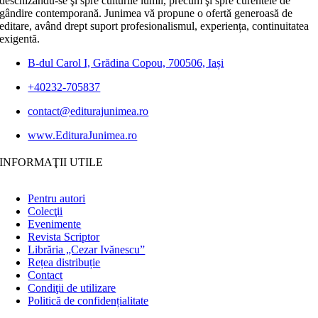
deschizându-se şi spre culturile lumii, precum şi spre curentele de
gândire contemporană. Junimea vă propune o ofertă generoasă de
editare, având drept suport profesionalismul, experiența, continuitatea
exigentă.
B-dul Carol I, Grădina Copou, 700506, Iași
+40232-705837
contact@editurajunimea.ro
www.EdituraJunimea.ro
INFORMAŢII UTILE
Pentru autori
Colecţii
Evenimente
Revista Scriptor
Librăria „Cezar Ivănescu”
Rețea distribuție
Contact
Condiţii de utilizare
Politică de confidențialitate