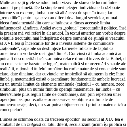
Multe acuzații grele se aduc limbii vizavi de starea de lucruri între
oameni pe planetă. De la simple neînțelegeri individuale la războaie
interne sau externe, limba pare să aibă ceva de spus în toate, iar
„remediile” pentru așa ceva au diferit de-a lungul secolelor, numai
ideea fundamentală din care se hrănesc a rămas aceeași: limba
influențează gândirea. Astăzi avem „soluția” corectitudinii politice, însă
la prezent mă voi referi în alt articol. În textul anterior am vorbit despre
soluțiile trecutului mai îndepărtat: despre oamenii de știință ai veacului
al XVII-lea și încercările lor de a inventa sisteme de comunicare
„raționale”, capabile să desființeze barierele ridicate de faptul că
omenirea nu vorbește o singură limbă. Convinși că limba adamică ar
putea fi descoperită dacă s-ar putea reface drumul invers de la Babel, ei
au creat sisteme bazate pe logică, matematică și reprezentări vizuale ale
realității, raționând în felul următor: lucrurile naturale și conceptele sunt
clare, date dinainte, dar cuvintele ne împiedică să ajungem la ele; între
limbă și matematică există o asemănare fundamentală: ambele lucrează
cu un număr limitat de elemente minimale (calculul – cu numere, zece
simboluri, plus un număr finit de operații matematice, iar limba – cu
litere/sunete plus reguli finite de combinare), dar, prin repetarea unei
operațiuni asupra rezultatelor succesive, se obține o infinitate de
numere/mesaje; deci, nu s-ar putea obține sensuri printr-o matematică a
conceptelor?
Lumea se schimbă odată cu trecerea epocilor, iar secolul al XIX-lea e
străbătut de un
zeitgeist
cu totul diferit, secularizant (acum își publică și