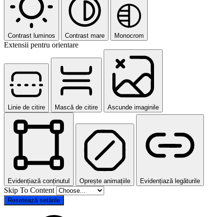
Contrast luminos
Contrast mare
Monocrom
Extensii pentru orientare
Linie de citire
Mască de citire
Ascunde imaginile
Evidențiază conținutul
Oprește animațiile
Evidențiază legăturile
Skip To Content
Resetează setările