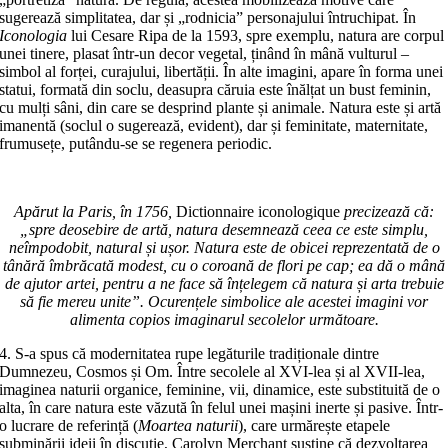
sugerează simplitatea, dar și „rodnicia” personajului întruchipat. În
Iconologia
lui Cesare Ripa de la 1593, spre exemplu, natura are corpul
unei tinere, plasat într-un decor vegetal, ținând în mână vulturul –
simbol al forței, curajului, libertății. În alte imagini, apare în forma unei
statui, formată din soclu, deasupra căruia este înălțat un bust feminin,
cu mulți sâni, din care se desprind plante și animale. Natura este și artă
imanentă (soclul o sugerează, evident), dar și feminitate, maternitate,
frumusețe, putându-se se regenera periodic.
Apărut la Paris, în 1756,
Dictionnaire iconologique
precizează că:
„spre deosebire de artă, natura desemnează ceea ce este simplu,
neîmpodobit, natural și ușor. Natura este de obicei reprezentată de o
tânără îmbrăcată modest, cu o coroană de flori pe cap; ea dă o mână
de ajutor artei, pentru a ne face să înțelegem că natura și arta trebuie
să fie mereu unite”. Ocurențele simbolice ale acestei imagini vor
alimenta copios imaginarul secolelor următoare.
4. S-a spus că modernitatea rupe legăturile tradiționale dintre
Dumnezeu, Cosmos și Om. Între secolele al XVI-lea și al XVII-lea,
imaginea naturii organice, feminine, vii, dinamice, este substituită de o
alta, în care natura este văzută în felul unei mașini inerte și pasive. Într-
o lucrare de referință (
Moartea naturii
), care urmărește etapele
subminării ideii în discuție, Carolyn Merchant susține că dezvoltarea