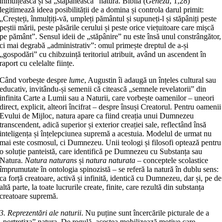
înmulțească și să „stăpânească” natura. Biblia (
Geneza
, 1,28)
legitimează ideea posibilității de a domina și controla darul primit:
„Creșteți, înmulțiți-vă, umpleți pământul și supuneți-l și stăpâniți peste
peștii mării, peste păsările cerului și peste orice viețuitoare care mișcă
pe pământ”. Sensul ideii de „stăpânire” nu este însă unul constrângător,
ci mai degrabă „administrativ”: omul primește dreptul de a-și
„gospodări” cu chibzuință teritoriul atribuit, având un ascendent în
raport cu celelalte ființe.
Când vorbește despre
lume
, Augustin îi adaugă un înțeles cultural sau
educativ, invitându-și semenii că citească „semnele revelatorii” din
infinita Carte a Lumii sau a Naturii, care vorbește oamenilor – uneori
direct, explicit, alteori încifrat – despre însuși Creatorul. Pentru oamenii
Evului de Mijloc, natura apare ca fiind creația unui Dumnezeu
transcendent, adică superior și exterior creației sale, reflectând însă
inteligența și înțelepciunea supremă a acestuia. Modelul de urmat nu
mai este cosmosul, ci Dumnezeu. Unii teologi și filosofi optează pentru
o soluție panteistă, care identifică pe Dumnezeu cu Substanța sau
Natura.
Natura naturans
și
natura naturata
– conceptele scolastice
împrumutate în ontologia spinozistă – se referă la natură în dublu sens:
ca forță creatoare, activă și infinită, identică cu Dumnezeu, dar și, pe de
altă parte, la toate lucrurile create, finite, care rezultă din substanța
creatoare supremă.
3. Reprezentări ale naturii
. Nu puține sunt încercările picturale de a
„portretiza” natura. De regulă, acestea mobilizează motive care