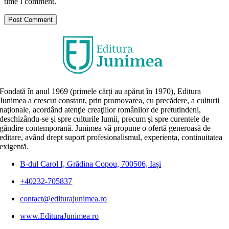
time I comment.
Fondată în anul 1969 (primele cărți au apărut în 1970), Editura
Junimea a crescut constant, prin promovarea, cu precădere, a culturii
naţionale, acordând atenţie creaţiilor românilor de pretutindeni,
deschizându-se şi spre culturile lumii, precum şi spre curentele de
gândire contemporană. Junimea vă propune o ofertă generoasă de
editare, având drept suport profesionalismul, experiența, continuitatea
exigentă.
B-dul Carol I, Grădina Copou, 700506, Iași
+40232-705837
contact@editurajunimea.ro
www.EdituraJunimea.ro