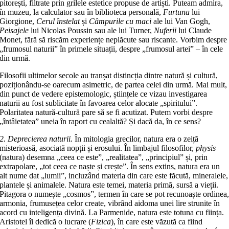
pitorești, filtrate prin grilele estetice propuse de artiști. Puteam admira,
în muzeu, la calculator sau în biblioteca personală,
Furtuna
lui
Giorgione,
Cerul înstelat
și
Câmpurile cu maci
ale lui Van Gogh,
Peisajele
lui Nicolas Poussin sau ale lui Turner,
Nuferii
lui Claude
Monet, fără să riscăm experiențe neplăcute sau riscante. Vorbim despre
„frumosul naturii” în primele situații, despre „frumosul artei” – în cele
din urmă.
Filosofii ultimelor secole au tranșat distincția dintre natură și cultură,
poziționându-se oarecum asimetric, de partea celei din urmă. Mai mult,
din punct de vedere epistemologic, științele ce vizau investigarea
naturii au fost sublicitate în favoarea celor alocate „spiritului”.
Polaritatea natură-cultură pare să se fi acutizat. Putem vorbi despre
„întâietatea” uneia în raport cu cealaltă? Și dacă da, în ce sens?
2. Deprecierea naturii.
În mitologia grecilor, natura era o zeiță
misterioasă, asociată nopții și erosului. În limbajul filosofilor,
physis
(natura) desemna „ceea ce este”, „realitatea”, „principiul” și, prin
extrapolare, „tot ceea ce naște și crește”. În sens extins, natura era un
alt nume dat „lumii”, incluzând materia din care este făcută, mineralele,
plantele și animalele. Natura este temei, materia primă, sursă a vieții.
Pitagora o numește „cosmos”, termen în care se pot recunoaște ordinea
armonia, frumusețea celor create, vibrând aidoma unei lire strunite în
acord cu inteligența divină. La Parmenide, natura este totuna cu ființa.
Aristotel îi dedică o lucrare (
Fizica
), în care este văzută ca fiind