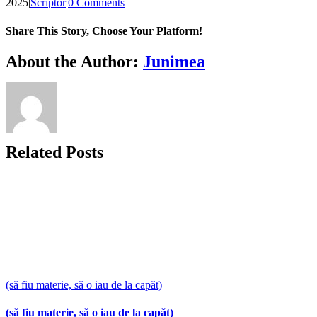
2025
|
Scriptor
|
0 Comments
Share This Story, Choose Your Platform!
Facebook
X
Bluesky
Reddit
LinkedIn
WhatsApp
Telegram
Tumblr
Xing
Email
Copy
About the Author:
Junimea
Link
Related Posts
(să fiu materie, să o iau de la capăt)
(să fiu materie, să o iau de la capăt)