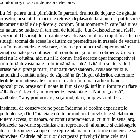
ochilor noștri ocazii de reală delectare.
La fel, pentru unii, plimbările în parcuri, drumețiile departe de agitația
orașelor, pescuitul în locurile retrase, deplasările fără țintă… pot fi surse
incomensurabile de plăcere și confort. Sunt momente în care întâlnirea
cu natura se traduce în termeni de jubilație, bună-dispoziție sau răsfăț
senzorial. Dispozițiile romantice se activează mult mai rapid în astfel de
situații; tocmai de aceea le căutăm cu premeditare în traseele de vacanță
sau în momentele de relaxare, când ne propunem să experimentăm
emoții situate pe contrasensul monotoniei și rutinei cotidiene. Uneori
nici nu le căutăm, nici nu ni le dorim, însă acestea apar intempestiv și
cu o forță devastatoare: o furtună năprasnică, ivită din senin, valuri
uriașe pe suprafața mării, inundații devastatoare, avalanșe teribile,
antrenând cantități uriașe de zăpadă în tăvălugul căderilor, cutremure
teribile prin intensitate și urmări, clădiri în ruină, cadre urbane
apocaliptice, orașe scufundate în fum și ceață, întâlniri fortuite cu fiare
sălbatice, în locuri și în momente neașteptate… Natura „oarbă”,
„sălbatică” are, prin urmare, și șarmul, dar și imprevizibilul ei.
Instinctul de conservare ne poate îndemna să ocolim experiențele
periculoase, dând întâietate ofertelor mult mai previzibile și elaborate.
Putem accesa, bunăoară, orizontul artefactelor, al culturii în sens larg.
Muzeele,
site
-urile specializate în reproduceri, albumele și cataloagele
de artă tezaurizează opere ce reprezintă natura în forme condensate sau
abreviate. Cadrele tablourilor decupează priveliști dintre cele mai