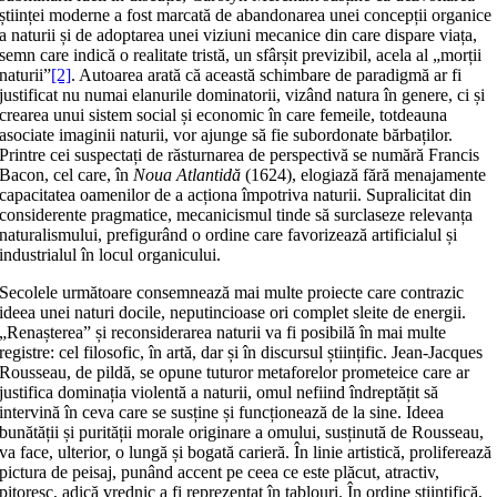
științei moderne a fost marcată de abandonarea unei concepții organice
a naturii și de adoptarea unei viziuni mecanice din care dispare viața,
semn care indică o realitate tristă, un sfârșit previzibil, acela al „morții
naturii”
[2]
. Autoarea arată că această schimbare de paradigmă ar fi
justificat nu numai elanurile dominatorii, vizând natura în genere, ci și
crearea unui sistem social și economic în care femeile, totdeauna
asociate imaginii naturii, vor ajunge să fie subordonate bărbaților.
Printre cei suspectați de răsturnarea de perspectivă se numără Francis
Bacon, cel care, în
Noua Atlantidă
(1624), elogiază fără menajamente
capacitatea oamenilor de a acționa împotriva naturii. Supralicitat din
considerente pragmatice, mecanicismul tinde să surclaseze relevanța
naturalismului, prefigurând o ordine care favorizează artificialul și
industrialul în locul organicului.
Secolele următoare consemnează mai multe proiecte care contrazic
ideea unei naturi docile, neputincioase ori complet sleite de energii.
„Renașterea” și reconsiderarea naturii va fi posibilă în mai multe
registre: cel filosofic, în artă, dar și în discursul științific. Jean-Jacques
Rousseau, de pildă, se opune tuturor metaforelor prometeice care ar
justifica dominația violentă a naturii, omul nefiind îndreptățit să
intervină în ceva care se susține și funcționează de la sine. Ideea
bunătății și purității morale originare a omului, susținută de Rousseau,
va face, ulterior, o lungă și bogată carieră. În linie artistică, proliferează
pictura de peisaj, punând accent pe ceea ce este plăcut, atractiv,
pitoresc, adică vrednic a fi reprezentat în tablouri. În ordine științifică,