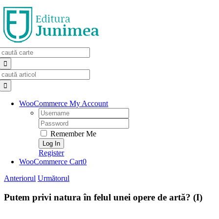
Skip
to
content
Search
for:
Search
for:
WooCommerce My Account
Username:
Password:
Remember Me
Register
WooCommerce Cart
0
Anteriorul
Următorul
Putem privi natura în felul unei opere de artă? (I)