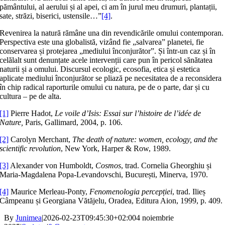
pământului, al aerului și al apei, ci am în jurul meu drumuri, plantații,
sate, străzi, biserici, ustensile…”
[4]
.
Revenirea la natură rămâne una din revendicările omului contemporan.
Perspectiva este una globalistă, vizând fie „salvarea” planetei, fie
conservarea și protejarea „mediului înconjurător”. Și într-un caz și în
celălalt sunt denunțate acele intervenții care pun în pericol sănătatea
naturii și a omului. Discursul ecologic, ecosofia, etica și estetica
aplicate mediului înconjurător se pliază pe necesitatea de a reconsidera
în chip radical raporturile omului cu natura, pe de o parte, dar și cu
cultura – pe de alta.
[1]
Pierre Hadot,
Le voile d’Isis: Essai sur l’histoire de l’idée de
Nature,
Paris, Gallimard, 2004, p. 106.
[2]
Carolyn Merchant,
The death of nature: women, ecology, and the
scientific revolution
, New York, Harper & Row, 1989.
[3]
Alexander von Humboldt,
Cosmos
, trad. Cornelia Gheorghiu și
Maria-Magdalena Popa-Levandovschi, București, Minerva, 1970.
[4]
Maurice Merleau-Ponty,
Fenomenologia percepției
, trad. Ilieș
Câmpeanu și Georgiana Vătăjelu, Oradea, Editura Aion, 1999, p. 409.
By
Junimea
|
2026-02-23T09:45:30+02:00
4 noiembrie