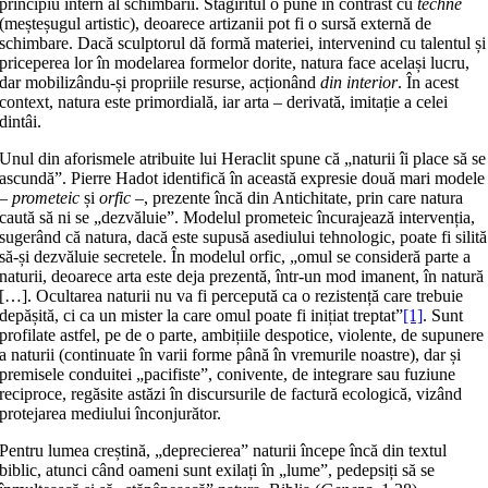
principiu intern al schimbării. Stagiritul o pune în contrast cu
techné
(meșteșugul artistic), deoarece artizanii pot fi o sursă externă de
schimbare. Dacă sculptorul dă formă materiei, intervenind cu talentul și
priceperea lor în modelarea formelor dorite, natura face același lucru,
dar mobilizându-și propriile resurse, acționând
din interior
. În acest
context, natura este primordială, iar arta – derivată, imitație a celei
dintâi.
Unul din aforismele atribuite lui Heraclit spune că „naturii îi place să se
ascundă”. Pierre Hadot identifică în această expresie două mari modele
–
prometeic
și
orfic –
, prezente încă din Antichitate, prin care natura
caută să ni se „dezvăluie”. Modelul prometeic încurajează intervenția,
sugerând că natura, dacă este supusă asediului tehnologic, poate fi silită
să-și dezvăluie secretele. În modelul orfic, „omul se consideră parte a
naturii, deoarece arta este deja prezentă, într-un mod imanent, în natură
[…]. Ocultarea naturii nu va fi percepută ca o rezistență care trebuie
depășită, ci ca un mister la care omul poate fi inițiat treptat”
[1]
. Sunt
profilate astfel, pe de o parte, ambițiile despotice, violente, de supunere
a naturii (continuate în varii forme până în vremurile noastre), dar și
premisele conduitei „pacifiste”, conivente, de integrare sau fuziune
reciproce, regăsite astăzi în discursurile de factură ecologică, vizând
protejarea mediului înconjurător.
Pentru lumea creștină, „deprecierea” naturii începe încă din textul
biblic, atunci când oameni sunt exilați în „lume”, pedepsiți să se