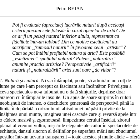
Petru BEJAN
Pot fi evaluate (apreciate) lucrările naturii după aceleași
criterii precum cele folosite în cazul operelor de artă? De
ce ar fi un peisaj natural inferior altuia, reprezentat cu
fidelitate într-un tablou? Din ce motive esteticienii au
sacrificat „frumosul naturii” în favoarea celui „artistic”?
Cum se pot întâlni profitabil natura și arta? Este posibilă
„estetizarea” spațiului natural? Putem „naturaliza”
anumite practici artistice? Perspectivele „artificării”
naturii și „naturalizării” artei sunt oare „de viitor”?
1. Natură și cultură
. Ni s-a întâmplat, poate, să admirăm un colț de
lume pe care l-am perceput ca fascinant sau încântător. Priveliștea a
ceva spectaculos ne-a tulburat nu o dată simțurile, deprinse doar
arareori cu întâmplările insolite. Un apus de soare surprins în culori
neobișnuit de intense, o deschidere generoasă de perspectivă până la
limita îndepărtată a orizontului, abisul unei prăpăstii privite de la
înălțimea unui munte, imaginea unei cascade care-și revarsă apele într-
o cădere masivă și zgomotoasă, limpezimea cerului înstelat, zborul
planat al vreunui vultur, mișcările elegante ale cailor în spectacolele de
echitație, dansul sincron al delfinilor pe suprafața mării sau zbuciumul
peștilor într-un acvariu transparent – toate acestea și multe altele – oferă