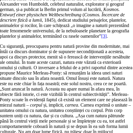
Alexander von Humboldt, celebrul naturalist, explorator și geograf
german, și-a publicat la Berlin primul volum al lucrării,
Kosmos.
Entwurf einer physischen Weltbeschreibung
(
Cosmos. Încercare de
descriere fizică a lumii
, 1845)
,
dedicat studiului peisajelor, plantelor,
animalelor și rocilor, în care schițează „o imagine a naturii prezentând
toate fenomenele universului, de la nebuloasele planetare la geografia
plantelor și animalelor, terminând cu rasele oamenilor”
[3]
.
Cu siguranță, preocuparea pentru natură provine din modernitate, mai
întâi ca discurs dominator și de supunere necondiționată a acesteia,
apoi ca discurs protector, menit să o ferească de intervențiile nesăbuite
ale omului. În toate aceste cazuri, natura este văzută ca exterioară
omului și culturii. O inversare a felului de a privi raportul dintre acestea
propune Maurice Merleau-Ponty: să renunțăm la ideea unei naturi
situate dincolo sau în afara noastră. Omul însuși este natură. Natura
este nu este chiar în fața noastră; este solul nostru, ceea ce ne poartă.
„Sunt aruncat în natură. Aceasta nu apare numai în afara mea, în
obiecte fără istorie, ci este vizibilă în centrul subiectivității”. Merleau-
Ponty scoate în evidență faptul că există un element care ne plasează în
miezul naturii –
corpul
și, implicit,
carnea
. Carnea exprimă o unitate –
unitatea omului cu natura, unitatea conștiinței cu corpul. Prin corp
suntem uniți cu natura, dar și cu cultura. „Așa cum natura pătrunde
până în centrul vieții mele personale și se împletește cu ea, tot astfel
comportamentele coboară în natură și se depun în ea sub forma lumii
culturale. Nu am doar lume fizică, nu trăiesc doar în mijlocul