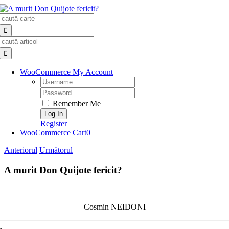
Skip
Search
to
for:
content
Search
for:
WooCommerce My Account
Username:
Password:
Remember Me
Register
WooCommerce Cart
0
Anteriorul
Următorul
A murit Don Quijote fericit?
Cosmin NEIDONI