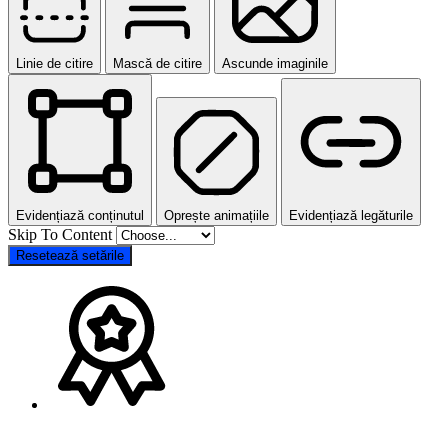
Linie de citire
Mască de citire
Ascunde imaginile
Evidențiază conținutul
Oprește animațiile
Evidențiază legăturile
Skip To Content
Resetează setările
Go