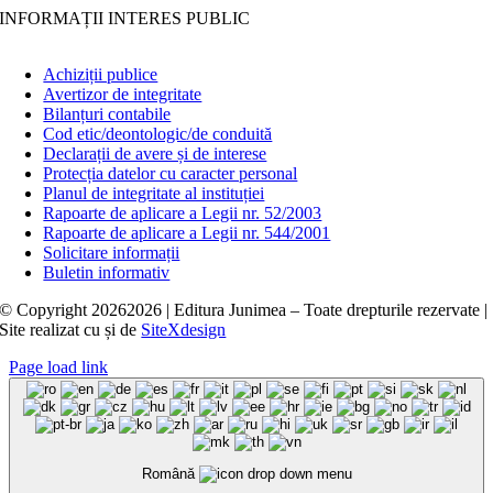
INFORMAȚII INTERES PUBLIC
Achiziții publice
Avertizor de integritate
Bilanțuri contabile
Cod etic/deontologic/de conduită
Declarații de avere și de interese
Protecția datelor cu caracter personal
Planul de integritate al instituției
Rapoarte de aplicare a Legii nr. 52/2003
Rapoarte de aplicare a Legii nr. 544/2001
Solicitare informații
Buletin informativ
© Copyright
20262026 | Editura Junimea – Toate drepturile rezervate |
Site realizat cu
și
de
SiteXdesign
Page load link
Română