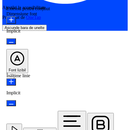
Ajustări la accesibilitate
Extensii pentru conținut
Dimensiune font
Propulsat de
OneTap
Ascunde bara de unelte
Implicit
Font lizibil
Înălțime linie
Implicit