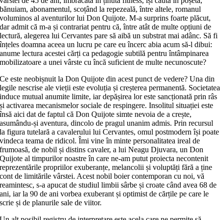
vârstei de 45 de ani, îmbrăcată în ținută fitness, își căuta în poșetă,
bănuiam, abonamentul, scoțând la repezeală, între altele, romanul
voluminos al aventurilor lui Don Quijote. M-a surprins foarte plăcut,
dar admit că m-a și contrariat pentru că, între atât de multe opțiuni de
lectură, alegerea lui Cervantes pare să aibă un substrat mai adânc. Să fi
înțeles doamna aceea un lucru pe care eu încerc abia acum să-l dibui:
anume lectura acestei cărți ca pedagogie subtilă pentru întâmpinarea
mobilizatoare a unei vârste cu încă suficient de multe necunoscute?
Ce este neobișnuit la Don Quijote din acest punct de vedere? Una din
legile nescrise ale vieții este evoluția și creșterea permanentă. Societate
induce mutual anumite limite, iar depășirea lor este sancționată prin râs
și activarea mecanismelor sociale de respingere. Insolitul situației este
însă aici dat de faptul că Don Quijote simte nevoia de a crește,
asumându-și aventura, dincolo de pragul unanim admis. Prin recursul
la figura tutelară a cavalerului lui Cervantes, omul postmodern își poate
vindeca teama de ridicol. Îmi vine în minte personalitatea ireal de
frumoasă, de nobil și distins cavaler, a lui Neagu Djuvara, un Don
Quijote al timpurilor noastre în care ne-am putut proiecta necontenit
reprezentările propriilor exuberanțe, melancolii și voluptăți fără a ține
cont de limitările vârstei. Acest nobil boier contemporan cu noi, vă
reamintesc, s-a apucat de studiul limbii sârbe și croate când avea 68 de
ani, iar la 90 de ani vorbea exuberant și optimist de cărțile pe care le
scrie și de planurile sale de viitor.
Un alt posibil registru de interpretare este acela care ne permite să