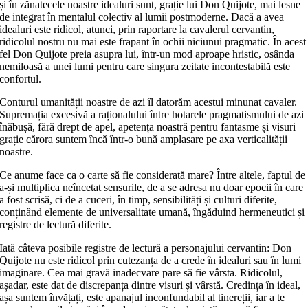
și în zănatecele noastre idealuri sunt, grație lui Don Quijote, mai lesne
de integrat în mentalul colectiv al lumii postmoderne. Dacă a avea
idealuri este ridicol, atunci, prin raportare la cavalerul cervantin,
ridicolul nostru nu mai este frapant în ochii niciunui pragmatic. În acest
fel Don Quijote preia asupra lui, într-un mod aproape hristic, osânda
nemiloasă a unei lumi pentru care singura zeitate incontestabilă este
confortul.
Conturul umanității noastre de azi îl datorăm acestui minunat cavaler.
Supremația excesivă a raționalului între hotarele pragmatismului de azi
înăbușă, fără drept de apel, apetența noastră pentru fantasme și visuri
grație cărora suntem încă într-o bună amplasare pe axa verticalității
noastre.
Ce anume face ca o carte să fie considerată mare? Între altele, faptul de
a-și multiplica neîncetat sensurile, de a se adresa nu doar epocii în care
a fost scrisă, ci de a cuceri, în timp, sensibilități și culturi diferite,
conținând elemente de universalitate umană, îngăduind hermeneutici și
registre de lectură diferite.
Iată câteva posibile registre de lectură a personajului cervantin: Don
Quijote nu este ridicol prin cutezanța de a crede în idealuri sau în lumi
imaginare. Cea mai gravă inadecvare pare să fie vârsta. Ridicolul,
așadar, este dat de discrepanța dintre visuri și vârstă. Credința în ideal,
așa suntem învățați, este apanajul inconfundabil al tinereții, iar a te