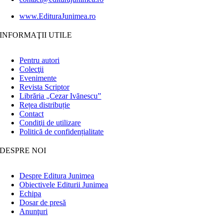
www.EdituraJunimea.ro
INFORMAŢII UTILE
Pentru autori
Colecţii
Evenimente
Revista Scriptor
Librăria „Cezar Ivănescu”
Rețea distribuție
Contact
Condiţii de utilizare
Politică de confidențialitate
DESPRE NOI
Despre Editura Junimea
Obiectivele Editurii Junimea
Echipa
Dosar de presă
Anunţuri