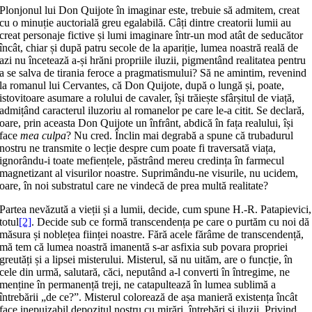
Plonjonul lui Don Quijote în imaginar este, trebuie să admitem, creat
cu o minuție auctorială greu egalabilă. Câți dintre creatorii lumii au
creat personaje fictive și lumi imaginare într-un mod atât de seducător
încât, chiar și după patru secole de la apariție, lumea noastră reală de
azi nu încetează a-și hrăni propriile iluzii, pigmentând realitatea pentru
a se salva de tirania feroce a pragmatismului? Să ne amintim, revenind
la romanul lui Cervantes, că Don Quijote, după o lungă și, poate,
istovitoare asumare a rolului de cavaler, își trăiește sfârșitul de viață,
admițând caracterul iluzoriu al romanelor pe care le-a citit. Se declară,
oare, prin aceasta Don Quijote un înfrânt, abdică în fața realului, își
face
mea culpa
? Nu cred. Înclin mai degrabă a spune că trubadurul
nostru ne transmite o lecție despre cum poate fi traversată viața,
ignorându-i toate mefiențele, păstrând mereu credința în farmecul
magnetizant al visurilor noastre. Suprimându-ne visurile, nu ucidem,
oare, în noi substratul care ne vindecă de prea multă realitate?
Partea nevăzută a vieții și a lumii, decide, cum spune H.-R. Patapievici,
totul
[2]
. Decide sub ce formă transcendența pe care o purtăm cu noi dă
măsura și noblețea ființei noastre. Fără acele fărâme de transcendență,
mă tem că lumea noastră imanentă s-ar asfixia sub povara propriei
greutăți și a lipsei misterului. Misterul, să nu uităm, are o funcție, în
cele din urmă, salutară, căci, neputând a-l converti în întregime, ne
menține în permanență treji, ne catapultează în lumea sublimă a
întrebării „de ce?”. Misterul colorează de așa manieră existența încât
face inepuizabil depozitul nostru cu mirări, întrebări și iluzii. Privind