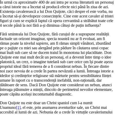
În urmă cu aproximativ 400 de ani intra pe scena literaturii un personaj
a cărui istorie nu a încetat să producă efecte nici până în ziua de azi.
Existența cavalerească a lui Don Quijote, căci despre el este vorba, nu
a încetat să-și developeze consecințele. Cine este acest cavaler al tristei
figuri și cum se explică faptul că opera cervantină a străbătut toate cele
4 secole până la noi fără a-și diminua câtuși de puțin influența?
Fără sminteala lui Don Quijote, fără curajul de a suprapune realității
factuale un orizont imaginar, specia noastră nu ar fi evoluat, am fi
rămas poate la nivelul
sapiens
, am fi rămas simpli vânători, zburdând
pe o pajiște cu miei sau alergând prin pădure în căutarea unui copac
mai înalt sub care să ne ducem traiul în monotona lui placiditate. Don
Quijote este mai mult decât un personaj, el a devenit între timp o idee
platonică, un crez, o imagine tutelară sub care orice om își poate așeza
propriul ideal fără temerea de a fi considerat nebun. În fiecare dintre
noi zace nevoia de a crede în partea nevăzută a lumii. Întreaga istorie a
ideilor și credințelor religioase stă mărturie pentru sensibilitatea ființei
umane în raport cu o transcendență inefabilă, non-rațională, dar
dătătoare de sens. Dacă Don Quijote este considerat un nebun, atunci
întreaga plăsmuire a minții, dincolo de perimetrul nevoilor elementare,
poate căpăta același inconturnabil diagnostic.
Don Quijote nu este doar un Christ spaniol cum l-a numit
Unamuno
[1]
, el este, prin asumarea aventurilor sale, un Christ mai
accesibil al lumii de azi. Nebunia de a crede în virtuțile cavalerismului