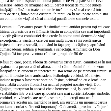
apuca de marile isprăvi în a doua jumătate de viață pare să fie ceva
neserios, aduce cu imaginea acelui bărbat trecut de mult de junețe,
încăpățânat însă, cu toate motoarele încă turate, să mai creadă într-un
curs de dans, într-o nouă cucerire, în faptul că îți mai poate administra
un conținut de viață al cărui ambalaj poartă toate semnele uzurii.
Lectura lui Cervantes poate fi asimilată unui antidot pentru toți cei care
trăiesc depresia de a se fi înscris târziu în competiția cea mai importantă
a vieții: găsirea combustiei de a crede în noima unui demers de viață
excepțional la vârsta la care cei mai mulți încep să își pregătească
ieșirea din scena socială, abdicând în fața prejudecăților și aprobând
cumsecădenia solitară și terminală a senectuții. Amintesc că Don
Quijote își începea aventura când se apropia de 50 de ani.
Râsul cu care, poate, râdem de cavalerul tristei figuri, camuflează în no
spaima de a provoca râsul altora, atunci când, bătrâni fiind, ne vom
încăpățâna să credem că tinerețea nu și-a retras de pe teritoriul simțirii ș
gândirii noastre toate ambasadele. Psihologic vorbind, bătrânețea
induce treptat o întoarcere spre noi înșine, echivalând cu o lentă, dar
inevitabilă ciocnire frontală cu nadirul propriei noastre vieți. Don
Quijote, interpretat în această cheie hermeneutică, își confirmă
valabilitatea într-o eră care își poartă cele mai aprige războaie, simbolic
vorbind, cu vârstele care ne răpesc mirajul tinereții noastre. În
primăvara acestui an, mergând la înot, am surprins un moment căruia
nu i-am acordat suficientă importanță. O doamnă, aproximativ în jurul