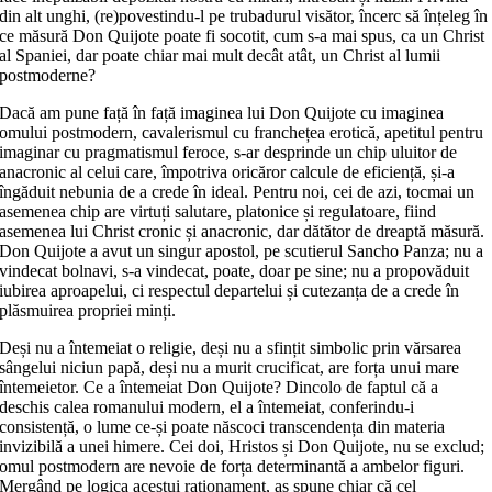
din alt unghi, (re)povestindu-l pe trubadurul visător, încerc să înțeleg în
ce măsură Don Quijote poate fi socotit, cum s-a mai spus, ca un Christ
al Spaniei, dar poate chiar mai mult decât atât, un Christ al lumii
postmoderne?
Dacă am pune față în față imaginea lui Don Quijote cu imaginea
omului postmodern, cavalerismul cu franchețea erotică, apetitul pentru
imaginar cu pragmatismul feroce, s-ar desprinde un chip uluitor de
anacronic al celui care, împotriva oricăror calcule de eficiență, și-a
îngăduit nebunia de a crede în ideal. Pentru noi, cei de azi, tocmai un
asemenea chip are virtuți salutare, platonice și regulatoare, fiind
asemenea lui Christ cronic și anacronic, dar dătător de dreaptă măsură.
Don Quijote a avut un singur apostol, pe scutierul Sancho Panza; nu a
vindecat bolnavi, s-a vindecat, poate, doar pe sine; nu a propovăduit
iubirea aproapelui, ci respectul departelui și cutezanța de a crede în
plăsmuirea propriei minți.
Deși nu a întemeiat o religie, deși nu a sfințit simbolic prin vărsarea
sângelui niciun papă, deși nu a murit crucificat, are forța unui mare
întemeietor. Ce a întemeiat Don Quijote? Dincolo de faptul că a
deschis calea romanului modern, el a întemeiat, conferindu-i
consistență, o lume ce-și poate născoci transcendența din materia
invizibilă a unei himere. Cei doi, Hristos și Don Quijote, nu se exclud;
omul postmodern are nevoie de forța determinantă a ambelor figuri.
Mergând pe logica acestui raționament, aș spune chiar că cel