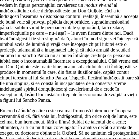
vedem în figura personajului cavaleresc un
modus vivendi
al
îndrăgostitului: orice îndrăgostit este un Don Quijote, căci a te
îndrăgosti înseamnă a distorsiona conturul realității, înseamnă a accepta
de bună voie să privești păpădia drept orhidee, supradimensionând
până la sublim virtuțile persoanei iubite și ignorând, fără ezitare,
imperfecțiunile pe care – nu-i așa? – le avem fiecare dintre noi. Dacă
te-ai îndrăgostit fie și o singură dată, atunci în mod sigur vei înțelege că
nimbul acela de lumină și vrajă care însoțește chipul iubitei este o
proiecție adamantină a imaginației tale și că nicio armată de scutieri
aidoma lui Sancho Panza nu ar putea înfrânge credința că persoana
iubită este o inconturnabilă încarnare a excepționalului. Câtă vreme ești
un Don Quijote este foarte bine; neajunsul actului de a fi îndrăgostit se
produce în momentul în care, din fisura iluziilor tale, capătă contur
chipul terestru al lui Sancho Panza. Tragedia fiecărui îndrăgostit pare s
fie una singură, și ea constă în incapacitatea de a conserva vreme
îndelungată spiritul donquijotesc și cavalerismul de a crede în
excepțional, lăsând loc instalării treptate în economia dezvrăjită a vieții
a figurii lui Sancho Panza.
Eu cred că îndrăgostirea este cea mai frumoasă introducere în opera
cervantină și că, fără voia lui, îndrăgostitul, din orice colț de lume, este
cel mai bun hermeneut, fără a fi însă dublat de talentul de a scrie;
altminteri, ar fi cu mult mai convingător în analiză decât o armată de
exegeți cu doctorate obținute la Oxford. Să ne amintim că protagonistul
lui Cervantes îi dedică toate victoriile unei domnițe pe care o numește