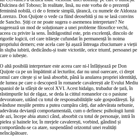
Dulcinea del Toboso; în realitate, însă, nu este vorba de o prezență
feminină nobilă, ci de o femeie simplă, țărancă, cu numele de Aldonza
Lorenzo. Don Quijote o vede ca fiind deosebită și nu se lasă convins
de Sancho. Știți ce ne poate sugera o asemenea interpretare? Ne
sugerează un mod de soluționare a unei probleme filosofice vechi,
aceea cu privire la sens. Îndrăgostitul este, prin excelență, dincolo de
rigorile logicii, cel care trăiește cufundat în permanență în noima
propriului demers; este acela care își așază întreaga zbuciumare a vieții
în slujba iubirii, dedicându-și toate victoriile, orice triumf, persoanei pe
care o iubește.
O altă posibilă interpretare este aceea care ni-l înfățișează pe Don
Quijote ca pe un împătimit al lecturilor, dar nu unul oarecare, ci drept
omul care citește și se lasă absorbit, până la anularea propriei identități,
de lumea pe care o descoperă în romanele cavalerești ale Evului Mediu
spaniol de la sfârșit de secol XVI. Acest hidalgo, trubadur de țară, în
răstimpurile lui de răgaz, se deda la cititul romanelor cu o pasiune
devoratoare, uitând cu totul de responsabilitățile sale gospodărești. Își
vânduse moșiile pentru a putea cumpăra cărți, dar adevărata nebunie,
adevărata devianță comportamentală, cum o definesc psihologii lumii
de azi, începe abia atunci când, absorbit cu totul de personaje, intră în
pielea și hainele lor, în mrejele cavalerești, vorbind, gândind și
comportându-se ca atare, suspendând orizontul unei realități
neîncăpătoare.