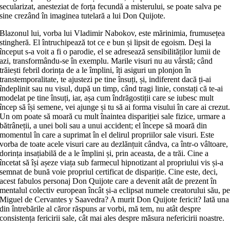
secularizat, anesteziat de forța fecundă a misterului, se poate salva pe
sine crezând în imaginea tutelară a lui Don Quijote.
Blazonul lui, vorba lui Vladimir Nabokov, este mărinimia, frumusețea
stingheră. El întruchipează tot ce e bun și lipsit de egoism. Deși la
început s-a voit a fi o parodie, el se adresează sensibilităților lumii de
azi, transformându-se în exemplu. Marile visuri nu au vârstă; când
trăiești febril dorința de a le împlini, îți asiguri un plonjon în
transtemporalitate, te ajustezi pe tine însuți, și, indiferent dacă ți-ai
îndeplinit sau nu visul, după un timp, când tragi linie, constați că te-ai
modelat pe tine însuți, iar, așa cum îndrăgostiții care se iubesc mult
încep să își semene, vei ajunge și tu să ai forma visului în care ai crezut
Un om poate să moară cu mult înaintea dispariției sale fizice, urmare a
bătrâneții, a unei boli sau a unui accident; el începe să moară din
momentul în care a suprimat în el delirul propriilor sale visuri. Este
vorba de toate acele visuri care au dezlănțuit cândva, ca într-o vâltoare,
dorința insațiabilă de a le împlini și, prin aceasta, de a trăi. Cine a
încetat să își așeze viața sub farmecul hipnotizant al propriului vis și-a
semnat de bună voie propriul certificat de dispariție. Cine este, deci,
acest fabulos personaj Don Quijote care a devenit atât de prezent în
mentalul colectiv european încât și-a eclipsat numele creatorului său, p
Miguel de Cervantes y Saavedra? A murit Don Quijote fericit? Iată una
din întrebările al căror răspuns ar vorbi, mă tem, nu atât despre
consistența fericirii sale, cât mai ales despre măsura nefericirii noastre.