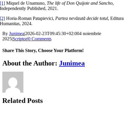
[1]
Miquel de Unamuno,
The life of Don Quijote and Sancho
,
Independently Published, 2021.
[2]
Horia-Roman Patapievici,
Partea nevăzută decide totul
, Editura
Humanitas, 2024.
By
Junimea
|
2026-02-23T09:45:30+02:00
4 noiembrie
2025
|
Scriptor
|
0 Comments
Share This Story, Choose Your Platform!
Facebook
X
Bluesky
Reddit
LinkedIn
WhatsApp
Telegram
Tumblr
Xing
Email
Copy
About the Author:
Junimea
Link
Related Posts