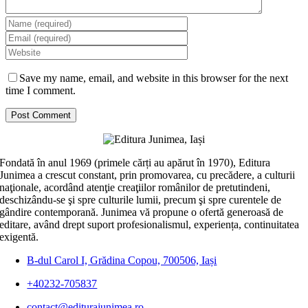
Save my name, email, and website in this browser for the next
time I comment.
Fondată în anul 1969 (primele cărți au apărut în 1970), Editura
Junimea a crescut constant, prin promovarea, cu precădere, a culturii
naţionale, acordând atenţie creaţiilor românilor de pretutindeni,
deschizându-se şi spre culturile lumii, precum şi spre curentele de
gândire contemporană. Junimea vă propune o ofertă generoasă de
editare, având drept suport profesionalismul, experiența, continuitatea
exigentă.
B-dul Carol I, Grădina Copou, 700506, Iași
+40232-705837
contact@editurajunimea.ro