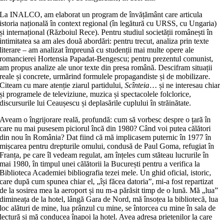
La INALCO, am elaborat un program de învățământ care articula
istoria națională în context regional (în legătură cu URSS, cu Ungaria)
și internațional (Războiul Rece). Pentru studiul societății românești în
intimitatea sa am ales două abordări: pentru trecut, analiza prin texte
literare – am analizat împreună cu studenții mai multe opere ale
romancierei Hortensia Papadat-Bengescu; pentru prezentul comunist,
am propus analize ale unor texte din presa română. Descifram situații
reale și concrete, urmărind formulele propagandiste și de mobilizare.
Citeam cu mare atenție ziarul partidului,
Scînteia
… și ne interesau chia
și programele de televiziune, muzica și spectacolele folclorice,
discursurile lui Ceaușescu și deplasările cuplului în străinătate.
Aveam o îngrijorare reală, profundă: cum să vorbesc despre o țară în
care nu mai pusesem piciorul încă din 1980? Când voi putea călători
din nou în România? Dat fiind că mă implicasem puternic în 1977 în
mișcarea pentru drepturile omului, condusă de Paul Goma, refugiat în
Franța, pe care îl vedeam regulat, am înțeles cum stăteau lucrurile în
mai 1980, în timpul unei călătorii la București pentru a verifica la
Biblioteca Academiei bibliografia tezei mele. Un ghid oficial, istoric,
care după cum spunea chiar el, „își făcea datoria”, mi-a fost repartizat
de la sosirea mea la aeroport și nu m-a părăsit timp de o lună. Mă „lua”
dimineața de la hotel, lângă Gara de Nord, mă însoțea la bibliotecă, lua
loc alături de mine, lua prânzul cu mine, se întorcea cu mine în sala de
lectură și mă conducea înapoi la hotel. Avea adresa prietenilor la care