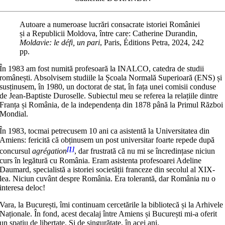
Autoare a numeroase lucrări consacrate istoriei României
și a Republicii Moldova, între care: Catherine Durandin,
Moldavie: le défi, un pari
, Paris, Éditions Petra, 2024, 242
pp.
În 1983 am fost numită profesoară la INALCO, catedra de studii
românești. Absolvisem studiile la Școala Normală Superioară (ENS) și
susținusem, în 1980, un doctorat de stat, în fața unei comisii conduse
de Jean-Baptiste Duroselle. Subiectul meu se referea la relațiile dintre
Franța și România, de la independența din 1878 până la Primul Război
Mondial.
În 1983, tocmai petrecusem 10 ani ca asistentă la Universitatea din
Amiens: fericită că obținusem un post universitar foarte repede după
[1]
concursul
agrégation
, dar frustrată că nu mi se încredințase niciun
curs în legătură cu România. Eram asistenta profesoarei Adeline
Daumard, specialistă a istoriei societății franceze din secolul al XIX-
lea. Niciun cuvânt despre România. Era tolerantă, dar România nu o
interesa deloc!
Vara, la București, îmi continuam cercetările la bibliotecă și la Arhivele
Naționale. În fond, acest decalaj între Amiens și București mi-a oferit
un spațiu de libertate. Și de singurătate, în acei ani.