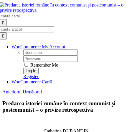
Skip
to
Search
content
for:
Search
for:
WooCommerce My Account
Username:
Password:
Remember Me
Register
WooCommerce Cart
0
Anteriorul
Următorul
Predarea istoriei române în context comunist și
postcomunist – o privire retrospectivă
Catherine DURANDIN