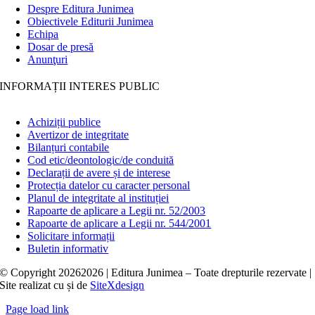
Despre Editura Junimea
Obiectivele Editurii Junimea
Echipa
Dosar de presă
Anunţuri
INFORMAȚII INTERES PUBLIC
Achiziții publice
Avertizor de integritate
Bilanțuri contabile
Cod etic/deontologic/de conduită
Declarații de avere și de interese
Protecția datelor cu caracter personal
Planul de integritate al instituției
Rapoarte de aplicare a Legii nr. 52/2003
Rapoarte de aplicare a Legii nr. 544/2001
Solicitare informații
Buletin informativ
© Copyright
20262026 | Editura Junimea – Toate drepturile rezervate |
Site realizat cu
și
de
SiteXdesign
Page load link