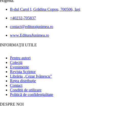
exigentă.
B-dul Carol I, Grădina Copou, 700506, Iași
+40232-705837
contact@editurajunimea.ro
www.EdituraJunimea.ro
INFORMAŢII UTILE
Pentru autori
Colecţii
Evenimente
Revista Scriptor
Librăria „Cezar Ivănescu”
Rețea distribuție
Contact
Condiţii de utilizare
Politică de confidențialitate
DESPRE NOI