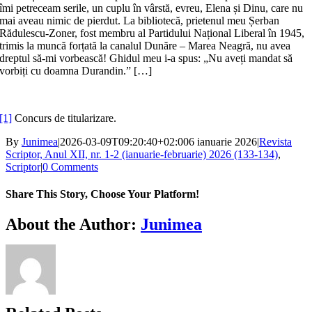
îmi petreceam serile, un cuplu în vârstă, evreu, Elena și Dinu, care nu
mai aveau nimic de pierdut. La bibliotecă, prietenul meu Șerban
Rădulescu-Zoner, fost membru al Partidului Național Liberal în 1945,
trimis la muncă forțată la canalul Dunăre – Marea Neagră, nu avea
dreptul să-mi vorbească! Ghidul meu i-a spus: „Nu aveți mandat să
vorbiți cu doamna Durandin.” […]
[1]
Concurs de titularizare.
By
Junimea
|
2026-03-09T09:20:40+02:00
6 ianuarie 2026
|
Revista
Scriptor, Anul XII, nr. 1-2 (ianuarie-februarie) 2026 (133-134)
,
Scriptor
|
0 Comments
Share This Story, Choose Your Platform!
Facebook
X
Bluesky
Reddit
LinkedIn
WhatsApp
Telegram
Tumblr
Xing
Email
Copy
About the Author:
Junimea
Link